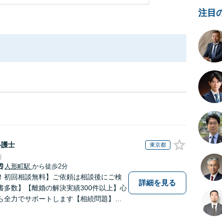
注目
弁護士
東京都
所
人形町駅
から徒歩2分
！初回相談無料】ご依頼は相談後にご検
詳細を見る
書多数】【離婚の解決実績300件以上】心
ら全力でサポートします【相続問題】複
相続放棄・遺留分なども、基本からわか
します【人形町駅2分】