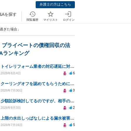
弁護士の方はこちら
&Aを探す
閲覧履歴
マイリスト
ログイン
が過ぎた場合」
・プライベートの債権回収の法
&Aランキング
トイレリフォーム業者の対応遅延に対する法的措置相談
6
2026年8月4日
クーリングオフを認めてもらうために少額訴訟できるのでしょうか。
3
2026年7月30日
少額訟訴検討してるのですが、相手の住所がわからない
2
2026年8月3日
上階の水出しっぱなしによる漏水被害、130万円の回収方法を相談したい
5
2026年7月16日