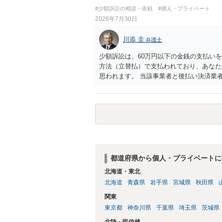
致するのではないか、という判断に傾くこ
#少額訴訟の相談・依頼
#個人・プライベート
場合、交際を解消した2人が当日隣り合わ
2026年7月30日
ころです。一方、チケットがエリア指定の
し、そのチケットが入手困難であったり特
川添 圭
弁護士
当該チケットがチケット転売防止法に規定
場合には、チケット引渡し以外に選択肢が
少額訴訟は、60万円以下の金銭の支払い
は「当事者の合理的意思」がどこにあるの
方法（立替払）で支払われており、あなた
問題なので、弁護士によっても回答は異な
思われます。 当該事業者と後払い決済業
れますが、まずは後払い決済業者へ（原契
書を送り、もし訴訟や支払督促を行ってき
思います。弁護士会の相談センター等で、
ど）へ相談されることをお勧めします。
都道府県から個人・プライベートに
北海道・東北
北海道
青森県
岩手県
宮城県
秋田県
関東
東京都
神奈川県
千葉県
埼玉県
茨城県
北陸・甲信越