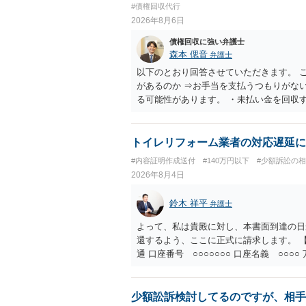
#債権回収代行
2026年8月6日
債権回収に強い弁護士
森本 偲音
弁護士
以下のとおり回答させていただきます。 
があるのか ⇒お手当を支払うつもりがな
る可能性があります。 ・未払い金を回収
行請求として３０万円を請求することが
であるため、公序良俗に反する契約とし
い可能性が高いです。 ・相手の氏名や住
トイレリフォーム業者の対応遅延に
続を利用する場合には、原則として相手方
#内容証明作成送付
#140万円以下
#少額訴訟の
2026年8月4日
鈴木 祥平
弁護士
よって、私は貴殿に対し、本書面到達の日
還するよう、ここに正式に請求します。 【
通 口座番号 ○○○○○○○ 口座名義 ○
意に返金する意思がないものと判断し、や
を求める民事訴訟、支払督促その他必要な
の他法令上認められる金員についても併せ
少額訟訴検討してるのですが、相手