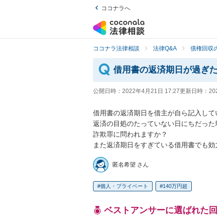
ココナラへ
ココナラ法律相談
法律Q&A
債権回収の
借用書の返済期日が過ぎ
公開日時：
2022年4月21日 17:27
更新日時：
20
借用書の返済期日を借主が自ら記入してい
返済の目処のたっていない日にちだった場
詐欺罪に問われますか？

また返済期日をすぎている借用書でも効
匿名希望 さん
個人・プライベート
140万円超
ベストアンサーに選ばれた