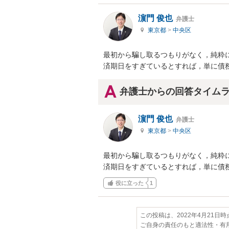
濵門 俊也
弁護士
東京都
>
中央区
最初から騙し取るつもりがなく，純粋
済期日をすぎているとすれば，単に債
弁護士からの回答タイム
濵門 俊也
弁護士
東京都
>
中央区
最初から騙し取るつもりがなく，純粋
済期日をすぎているとすれば，単に債
役に立った
1
この投稿は、2022年4月21日
ご自身の責任のもと適法性・有