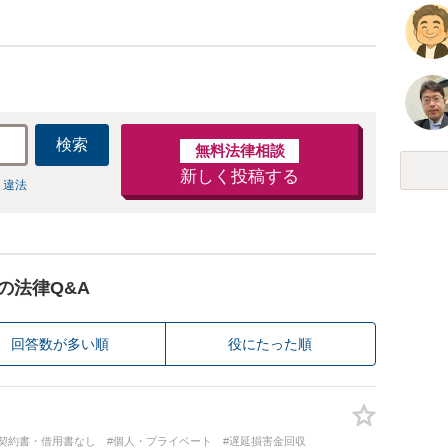
検索
無料法律相談
新しく投稿する
 違法
の法律Q&A
回答数が多い順
役にたった順
#契約書・借用書なし
#個人・プライベート
#遅延損害金回収