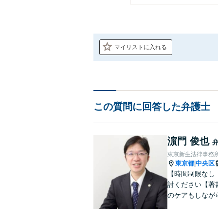
マイリストに入れる
この質問に回答した弁護士
濵門 俊也
東京新生法律事務
東京都
中央区
|
【時間制限なし
討ください【著
のケアもしなが
雑な遺産分割・
りやすくご説明