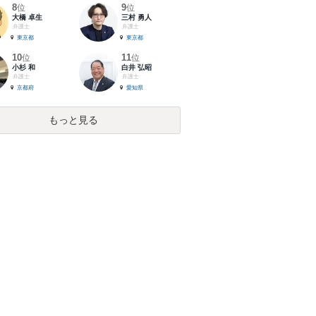
8
9
位
位
大橋 卓生
三村 勇人
弁護士
弁護士
東京都
東京都
10
11
位
位
小杉 和
白井 弘昭
弁護士
弁護士
京都府
愛知県
もっと見る