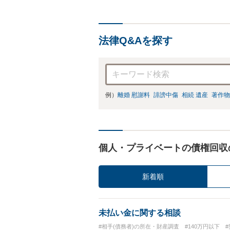
法律Q&Aを探す
例）
離婚 慰謝料
誹謗中傷
相続 遺産
著作物
個人・プライベートの債権回収
新着順
未払い金に関する相談
#相手(債務者)の所在・財産調査
#140万円以下