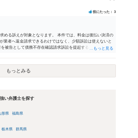
とになると思います。 例えば、当該チケットが座席指定である
せになることは避けたいという心理が働くことも無理からぬと
役にたった
3
アリーナ席であれば隣り合わせにならずに済むかもしれません
別席であったりすれば、判断は変わってくるかもしれません。
する特定興行入場券に該当し、券面上使用者が指定されている
ない場合もあるでしょう。 このように、本件の紛争は、法的に
を求める訴えが対象となります。 本件では、料金は後払い決済の
かを追求した解決が必要になると思われます。なかなか難しい
が業者へ返金請求できるわけではなく、少額訴訟は使えないと
るかもしれません。
者を被告として債務不存在確認請求訴訟を提起することも考えら
約のクーリング・オフの証拠の写しとともに）支払拒絶の通知
た場合には全面的に争う、というやり方がベターではないかと
消費者問題に強い弁護士（消費者保護委員会に所属しているな
もっとみる
強い弁護士を探す
山形県
福島県
栃木県
群馬県