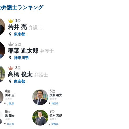
の弁護士ランキング
1
位
若井 亮
弁護士
東京都
2
位
稲葉 進太郎
弁護士
神奈川県
3
位
髙橋 俊太
弁護士
東京都
4
5
位
位
川添 圭
加藤 善大
弁護士
弁護士
大阪府
埼玉県
6
7
位
位
泉 亮介
竹本 真紀
弁護士
弁護士
東京都
愛知県