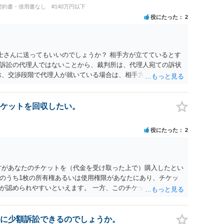
じた返還義務の履行を求めるものにすぎません。貴殿の仕入先
契約書・借用書なし
#140万円以下
、私に対する返還義務の発生や履行時期には何ら影響を及ぼす
役にたった
2
解決を不必要に遅延させることなく、誠意をもって速やかに返金
以上
士さんに送ってもいいのでしょうか？ 相手方が立てているとす
訴訟の代理人ではないことから、裁判所は、代理人宛ての訴状
お、交渉段階で代理人が就いている場合は、相手方（被告）の住
就いていたことを知らせると（訴状の記載内容から明らかな場
連絡し、引き続き訴訟も受任するかを聞いたうえで、受任の意
送達するのではなく、代理人に訴状の受領を促すこともありま
ケットを回収したい。
と、実際の本人性が明らかではありません。もちろん弁護士（２
も疑わしいのですが）も住所は明らかにしないでしょう。 何か
役にたった
2
、相手の住所等の情報を割り出していくしかないように思えま
方があなたのチケットを（代金を受け取った上で）購入したとい
のうち1枚の所有権あるいは使用権限があなたにあり、チケッ
が認められやすいといえます。 一方、このチケット購入には
していたことを無視することができません。こちらを重視すれ
行く」という結果の実現に重大な障害が発生しており、当然に
であり、むしろ返金すべきとするのが当事者の合理的意思に合
に少額訴訟できるのでしょうか。