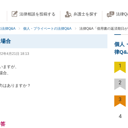
法律相談を投稿する
弁護士を探す
法律Q
法律Q&A
個人・プライベートの法律Q&A
法律Q&A「借用書の返済期日
た場合
個人
律Q
22年4月21日 18:13
1
ますが、

合、

2
力はありますか？
3
4
回答