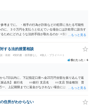
ご参考までに。 ・相手の行為が詐欺などの犯罪に当たる可能性
いのに、３０万円を支払うと伝えている場合には詐欺罪に該当す
するためにどのような法的手段が取れるのか ⇒契約に基づく履
考えられますが、 パパ活の契約は、売春防止法に抵触する契約
て 民法上無効（民法９０条）となるため、相手方に請求できな
所が分からない状態でも対応可能なのか ⇒訴訟等の裁判上の手
対する法的措置相談
の住所・氏名を把握している必要があります。
相談・依頼
#契約書・借用書なし
#個人・プライベート
役にたった
6
から7日以内に、下記指定口座へ金23万円全額を振り込んで返
振込先】 銀行名 ○○銀行 支店名 ○○支店 預金種別 普
○○○ 万一、上記期限までに返金がなされない場合には、貴殿には任
むを得ず、返還金23万円及びこれに対する遅延損害金の支払い
法的手続を直ちに講じます。 その際には、訴訟に要する費用そ
て請求する予定ですので、あらかじめ申し添えます。 本件は、
の住所がわからない