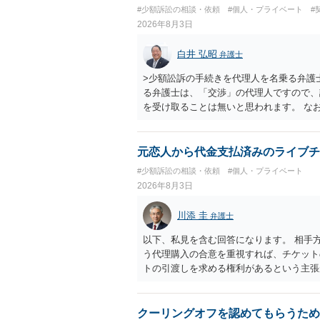
貴殿自らが契約を解約したことによって生
#少額訴訟の相談・依頼
#個人・プライベート
#
との取引関係や返金時期などの内部事情は
2026年8月3日
ものではありません。 これ以上、本件の
手続を履行されるよう、強く求めます。 
白井 弘昭
弁護士
>少額訟訴の手続きを代理人を名乗る弁護
る弁護士は、「交渉」の代理人ですので、
を受け取ることは無いと思われます。 な
所で訴状を作成提出し、裁判所に代理人が
合も）、裁判所が当該代理人弁護士に事前
志が明らかになったところで、直接被告に
元恋人から代金支払済みのライブチ
す。 ラインのやり取りでしか証拠がない
#少額訴訟の相談・依頼
#個人・プライベート
０万円の請求で代理人弁護士に委任するか
2026年8月3日
本人を示す事実（振込先などの情報）から
す。 以上、ご参考まで。
川添 圭
弁護士
以下、私見を含む回答になります。 相手
う代理購入の合意を重視すれば、チケット
トの引渡しを求める権利があるという主張
「相手方と一緒に行く」という合意も付随
ば、交際を終了させたことにより「一緒に
チケットを引き渡すべきといえるかは微妙
クーリングオフを認めてもらうため