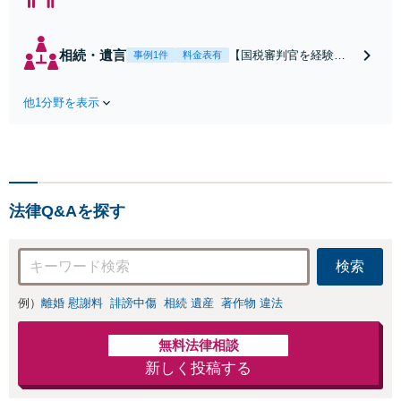
【弁護士歴20年】
【子連れ相談可】
具体的なビジョン
相続・遺言
【国税審判官を経験】
事例1件
料金表有
を描けるアドバイ
【東京駅徒歩5分】豊富
スを実施します。
なノウハウと交渉力で
養育費の未払い／
他1分野を表示
実現を目指します。遺
財産分与／慰謝料
留分に配慮した遺言書
請求などの解決実
作成で、後のトラブル
績多数！相手から
回避を。依頼者の状況
「払えない」と言
に最適な文案を考え出
われても諦めずに
します【初回相談30分
ご相談ください
法律Q&Aを探す
無料】
【初回相談30分無
料】
検索
例）
離婚 慰謝料
誹謗中傷
相続 遺産
著作物 違法
無料法律相談
新しく投稿する