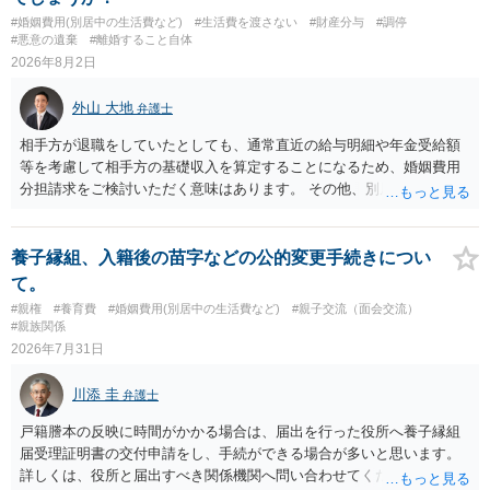
#婚姻費用(別居中の生活費など)
#生活費を渡さない
#財産分与
#調停
#悪意の遺棄
#離婚すること自体
2026年8月2日
外山 大地
弁護士
相手方が退職をしていたとしても、通常直近の給与明細や年金受給額
等を考慮して相手方の基礎収入を算定することになるため、婚姻費用
分担請求をご検討いただく意味はあります。 その他、別居の経緯、質
問者様の年収、監護されているお子様がいるかといった事情をふまえ
て、ご検討いただくのが良いかと思います。
養子縁組、入籍後の苗字などの公的変更手続きについ
て。
#親権
#養育費
#婚姻費用(別居中の生活費など)
#親子交流（面会交流）
#親族関係
2026年7月31日
川添 圭
弁護士
戸籍謄本の反映に時間がかかる場合は、届出を行った役所へ養子縁組
届受理証明書の交付申請をし、手続ができる場合が多いと思います。
詳しくは、役所と届出すべき関係機関へ問い合わせてください。