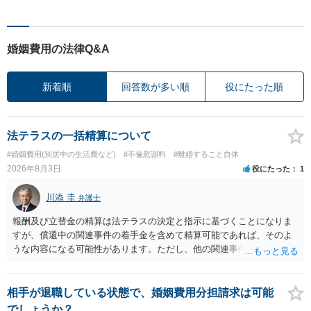
婚姻費用の法律Q&A
新着順
回答数が多い順
役にたった順
法テラスの一括精算について
#婚姻費用(別居中の生活費など)
#不倫慰謝料
#離婚すること自体
2026年8月3日
役にたった
1
川添 圭
弁護士
報酬及び立替金の精算は法テラスの決定と指示に基づくことになりま
すが、償還中の関連事件の着手金を含めて精算可能であれば、そのよ
うな内容になる可能性があります。ただし、他の関連事件でも相手方
から金銭を取得できる場合には個別に考える場合もあります。個別事
情によって対応が違いますので、法テラスへお尋ねいただいた方が確
実です。
相手が退職している状態で、婚姻費用分担請求は可能
でしょうか？