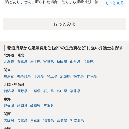
殆どありません。断られた場合にたちまち膠着状態に陥ってしまうの
と、同居中の依頼者ご本人をますます窮地に陥らせてしまう可能性が
高いためです。 実務的には、ご相談者さまが転居する形で離婚協議等
を進める選択を採らざるを得ないことが圧倒的多数です。
もっとみる
都道府県から婚姻費用(別居中の生活費など)に強い弁護士を探す
北海道・東北
北海道
青森県
岩手県
宮城県
秋田県
山形県
福島県
関東
東京都
神奈川県
千葉県
埼玉県
茨城県
栃木県
群馬県
北陸・甲信越
新潟県
長野県
山梨県
石川県
富山県
福井県
東海
愛知県
静岡県
岐阜県
三重県
関西
大阪府
兵庫県
京都府
滋賀県
奈良県
和歌山県
中国