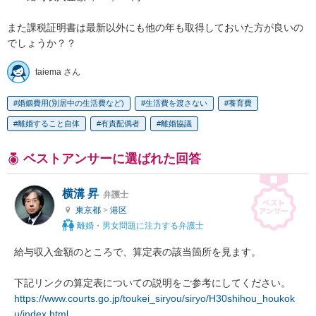
また課税証明書は最新以外にも他の年も取得しておいた方が良いの
でしょうか？？
taiema さん
婚姻費用(別居中の生活費など)
生活費を渡さない
養育費
離婚すること自体
有責配偶者
離婚協議
ベストアンサーに選ばれた回答
横溝 昇
弁護士
東京都
>
港区
離婚・男女問題に注力する弁護士
給与収入金額のところで、算定表の該当箇所を見ます。

https://www.courts.go.jp/toukei_siryou/siryo/H30shihou_houkok
u/index.html