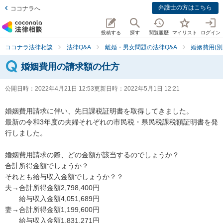
弁護士の方はこちら
ココナラへ
投稿する
探す
閲覧履歴
マイリスト
ログイン
ココナラ法律相談
法律Q&A
離婚・男女問題の法律Q&A
婚姻費用(別
婚姻費用の請求額の仕方
公開日時：
2022年4月21日 12:53
更新日時：
2022年5月1日 12:21
婚姻費用請求に伴い、先日課税証明書を取得してきました。

最新の令和3年度の夫婦それぞれの市民税・県民税課税額証明書を発
行しました。

婚姻費用請求の際、どの金額が該当するのでしょうか？

合計所得金額でしょうか？

それとも給与収入金額でしょうか？？

夫→合計所得金額2,798,400円

　　給与収入金額4,051,689円

妻→合計所得金額1,199,600円

　　給与収入金額1,831,271円
