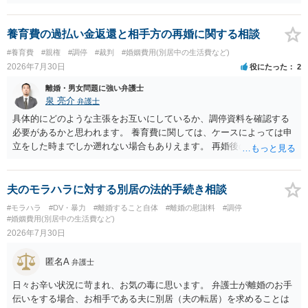
養育費の過払い金返還と相手方の再婚に関する相談
#養育費
#親権
#調停
#裁判
#婚姻費用(別居中の生活費など)
2026年7月30日
役にたった
2
離婚・男女問題に強い弁護士
泉 亮介
弁護士
具体的にどのような主張をお互いにしているか、調停資料を確認する
必要があるかと思われます。 養育費に関しては、ケースによっては申
立をした時までしか遡れない場合もありえます。 再婚後の相手方の行
動がどのようなものであったのかも重要であるため、相手が再婚後の
養育費に関するやりとり等があればそちらについても確認する必要が
あるでしょう。 公開相談の場での回答よりも個別に弁護士にご相談さ
夫のモラハラに対する別居の法的手続き相談
れることをお勧めいたします。
#モラハラ
#DV・暴力
#離婚すること自体
#離婚の慰謝料
#調停
#婚姻費用(別居中の生活費など)
2026年7月30日
匿名A
弁護士
日々お辛い状況に苛まれ、お気の毒に思います。 弁護士が離婚のお手
伝いをする場合、お相手である夫に別居（夫の転居）を求めることは