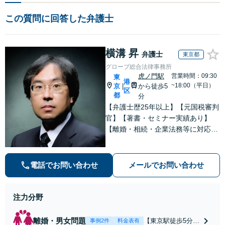
この質問に回答した弁護士
横溝 昇
弁護士
東京都
グローブ総合法律事務所
虎ノ門駅
営業時間：09:30
東
港
~18:00（平日）
京
から徒歩5
|
区
都
分
【弁護士歴25年以上】【元国税審判
官】【著書・セミナー実績あり】
【離婚・相続・企業法務等に対応】
不安やご事情を丁寧にお伺いし、わ
かりすくご説明し最適な解決策をご
提案します
電話でお問い合わせ
メールでお問い合わせ
注力分野
離婚・男女問題
【東京駅徒歩5分】
事例2件
料金表有