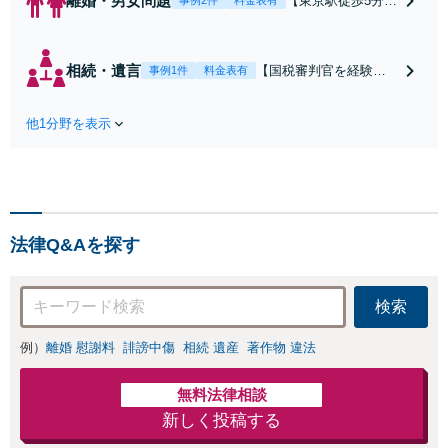
離婚・男女問題
【東京駅徒歩5分】
事例2件
料金表有
【弁護士歴20年】
【子連れ相談可】
具体的なビジョン
相続・遺言
【国税審判官を経験】
事例1件
料金表有
を描けるアドバイ
【東京駅徒歩5分】豊富
スを実施します。
なノウハウと交渉力で
養育費の未払い／
他1分野を表示
実現を目指します。遺
財産分与／慰謝料
留分に配慮した遺言書
請求などの解決実
作成で、後のトラブル
績多数！相手から
回避を。依頼者の状況
「払えない」と言
に最適な文案を考え出
われても諦めずに
します【初回相談30分
ご相談ください
法律Q&Aを探す
無料】
【初回相談30分無
料】
検索
例）
離婚 慰謝料
誹謗中傷
相続 遺産
著作物 違法
無料法律相談
新しく投稿する