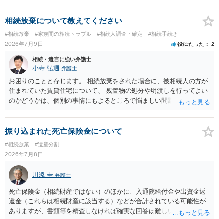
けてくれないところもあるようです。 複数の法律事務所に聞いて（相
能と思われます。時間が思った以上にないので必要書類をてきぱきと
見積もりをとって）、一番安いところでやってもらうことに決めれ
揃える必要があります。その点是非御注意ください。
相続放棄について教えてください
ば、キューちゃんママさんの御希望をかなえることができるのではな
#相続放棄
#家族間の相続トラブル
#相続人調査・確定
#相続手続き
いでしょうか。 あるいは相続放棄であれば御自分でできなくもないと
2026年7月9日
役にたった
2
は思います。その場合、かかるのは戸籍等の取得費用と印紙代だけと
なります。家庭裁判所のサイトから用紙を取得すると共に必要な書類
相続・遺言に強い弁護士
を確認し、印紙と共に家庭裁判所に提出して相続放棄申述受理通知書
小寺 弘通
弁護士
を待つという流れになります。
お困りのことと存じます。 相続放棄をされた場合に、被相続人の方が
住まれていた賃貸住宅について、 残置物の処分や明渡しを行ってよい
のかどうかは、個別の事情にもよるところで悩ましい問題です。 相続
放棄をされた方が賃貸借契約を解約し、残置物を処分して明け渡した
場合、 「相続財産を処分」したと評価され、相続放棄が無効となるリ
スクが一応あるからです。 ただし、実際には、自宅内にめぼしい財産
振り込まれた死亡保険金について
がなく、滞納賃料が増え続けるのを止めるため、 解約をして鍵を返却
#相続放棄
#遺産分割
してしまうというケースもそれなりにあります。 また、お母様の通帳
2026年7月8日
や印鑑などは現に保管されているのであれば、 そのまま保管されてお
いた方が良いかと思います。 相続人全員が相続放棄された場合には、
川添 圭
弁護士
相続財産清算人が選任される場合があり、 その場合には当該清算人に
引き継いでいただくことになります。 ちなみに前提として、お母様の
死亡保険金（相続財産ではない）のほかに、入通院給付金や出資金返
お姉さんがご存命である以上、 その子（甥、姪）にはそもそも相続権
還金（これらは相続財産に該当する）などが合計されている可能性が
は発生しないので、甥姪の方々は相続放棄は不要になると考えられま
ありますが、書類等を精査しなければ確実な回答は難しいところで
す。 明確にお答えができずに申し訳ありませんが、以上ご参考にして