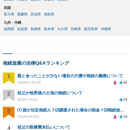
四国
香川県
愛媛県
高知県
徳島県
九州・沖縄
福岡県
佐賀県
長崎県
熊本県
大分県
宮崎県
鹿児島県
沖縄県
相続放棄の法律Q&Aランキング
1
親と会ったことが少ない場合の介護や相続の義務について
42
2020年12月14日
2
祖父が他界後の土地の相続について
24
2022年1月6日
3
⑴ 誰が法定相続人？⑵譲渡された場合の税金？⑶相続放棄後同じ不動産を相続できない？⑷借金返済義務は？
16
2020年6月23日
4
祖父の医療費未払いについて