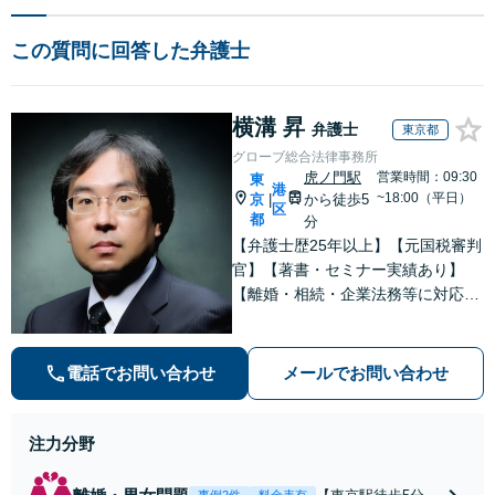
この質問に回答した弁護士
横溝 昇
弁護士
東京都
グローブ総合法律事務所
虎ノ門駅
営業時間：09:30
東
港
~18:00（平日）
京
から徒歩5
|
区
都
分
【弁護士歴25年以上】【元国税審判
官】【著書・セミナー実績あり】
【離婚・相続・企業法務等に対応】
不安やご事情を丁寧にお伺いし、わ
かりすくご説明し最適な解決策をご
提案します
電話でお問い合わせ
メールでお問い合わせ
注力分野