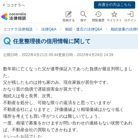
弁護士の方はこちら
ココナラへ
投稿する
探す
閲覧履歴
マイリスト
ログイン
ココナラ法律相談
法律Q&A
相続・遺言の法律Q&A
相続放棄の法律Q
任意整理後の信用情報に関して
公開日時：
2022年4月21日 09:44
更新日時：
2022年4月24日 14:39
数年前に亡くなった父が連帯保証人であった負債が最近判明しまし
た。

父が残したものは持ち家のみ。現在家族が居住中です。

かなり昔の負債で遅延損害金が莫大です。

相続人は母と長男、次男。

不動産を処分し、可能な限りの返済をと思っていますが

不動産会社によりますと、評価価値より相場価値はかなり低く

場所を考えても買い手がつくのは難しいでしょう。

一度、相場で募集をかけますが問い合わせの連絡もない状態であれ
ば、不動産会社の買取もできかねます。

といったお話でした。
