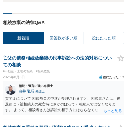
相続放棄の法律Q&A
新着順
回答数が多い順
役にたった順
亡父の債務相続放棄後の民事訴訟への法的対応につい
ての相談
#不動産・土地の相続
#相続放棄
2026年8月3日
役にたった
3
相続・遺言に強い弁護士
白井 弘昭
弁護士
質問１について 相続放棄の申述が受理されますと、相談者さんは、遡
及的に（被相続人の死亡時にさかのぼって）相続人ではなくなりま
す。 よって、相談者さんは訴訟の相手方にはならなくなるので（明け
渡し請求の対象ではなくなるので）請求棄却となります。 相続放棄受
理証明を家庭裁判所で取得し、コピーを答弁書に添えて裁判所に提出
してください。 質問２について 請求棄却を求める答弁書を提出すれ