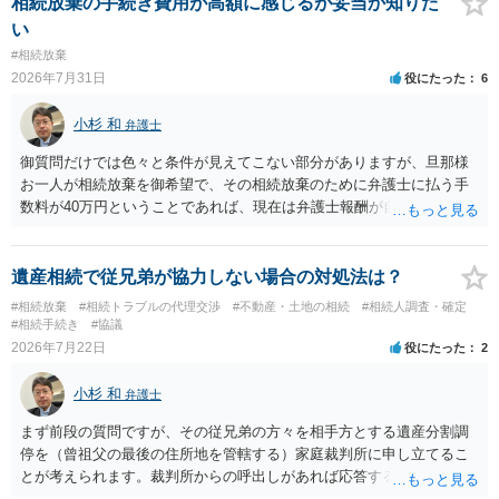
相続放棄の手続き費用が高額に感じるが妥当か知りた
ば、第１回期日は出席する必要がありません。その日は差支え（用事
い
があり出席できない）との記載で十分です。 質問３について 弁護士で
#相続放棄
はないので、ｍｉｎｔｓでの提出の必要は無いと思います。郵送（期
2026年7月31日
役にたった
6
限までに届けばよい）で十分です。 詳細は、書面記載の裁判所書記官
にお問い合わせください。 以上、ご参考まで。
小杉 和
弁護士
御質問だけでは色々と条件が見えてこない部分がありますが、旦那様
お一人が相続放棄を御希望で、その相続放棄のために弁護士に払う手
数料が40万円ということであれば、現在は弁護士報酬が自由化されて
いるとはいえ、相当高額という印象です。私のところではその4分の1
です。 ただ、弁護士に払う手数料とは別に戸籍の用意に一定の実費が
かかることになりますので、その費用も支払うべきものとして頭に置
遺産相続で従兄弟が協力しない場合の対処法は？
いておいてください。 話を元に戻して、弁護士に対する手数料です
#相続放棄
#相続トラブルの代理交渉
#不動産・土地の相続
#相続人調査・確定
が、旦那様の収入や財産にもよりますが、法テラスに御連絡なさって
#相続手続き
#協議
弁護士との相談を予約して受任してもらうのが一番安上がりでしょ
2026年7月22日
役にたった
2
う。数万円でやってくれるはずです。 ただ、法テラスは予約が取りづ
らい（希望者が多く予約できてもしばらく先になる）ようですので、
小杉 和
弁護士
比較的短い熟慮期間のことを考えると、来週早々すぐにでも御連絡す
る方が良いでしょう。 もし法テラスが御利用になれない、あるいは時
まず前段の質問ですが、その従兄弟の方々を相手方とする遺産分割調
間がない等であれば、相続を取扱分野としている弁護士を適宜探し
停を（曾祖父の最後の住所地を管轄する）家庭裁判所に申し立てるこ
（WEB等で）、問い合わせてみることです。相続を扱う弁護士でも相
とが考えられます。裁判所からの呼出しがあれば応答する可能性がま
続放棄は比較的安価な手数料でのお仕事になるのであまり前向きに受
だあるのではないでしょうか。 後段の質問については、相続放棄は可