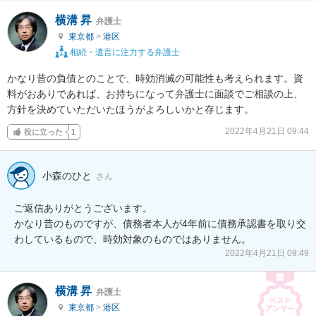
横溝 昇
弁護士
東京都
>
港区
相続・遺言に注力する弁護士
かなり昔の負債とのことで、時効消滅の可能性も考えられます。資
料がおありであれば、お持ちになって弁護士に面談でご相談の上、
方針を決めていただいたほうがよろしいかと存じます。
2022年4月21日 09:44
役に立った
1
小森のひと
さん
ご返信ありがとうございます。

かなり昔のものですが、債務者本人が4年前に債務承認書を取り交
わしているもので、時効対象のものではありません。
2022年4月21日 09:49
横溝 昇
弁護士
東京都
>
港区