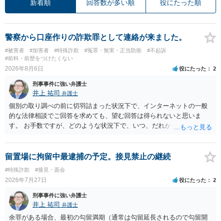
新着順
回答数が多い順
役にたった順
警察から口座作りの詐欺罪として連絡が来ました。
#被害者
#加害者
#特殊詐欺
#冤罪・無実・正当防衛
#不起訴
#前科・前歴をつけたくない
2026年8月6日
役にたった
2
刑事事件に強い弁護士
井上 祐司
弁護士
個別の取り調べの前に切羽詰まった状況下で、インターネットの一般
的な法律相談でご回答を求めても、望む回答は得られないと思いま
す。 お手数ですが、どのような状況下で、いつ、だれからどのような
経緯で口座の提供を頼まれ開設したか、それによる詐欺等の収益がど
の程度だと聞いているのかということについて、お近くで詳細な法律
相談を受けられたうえで対処方法を探された方がよいと思われます。
留置場に拘留中最逮捕の予定。接見禁止の継続
一般論でいえば、任意取り調べの場合、ＩＣレコーダーを持参して取
#特殊詐欺
#接見・面会
り調べ内容を録音することは必須だと考えます。
2026年7月27日
役にたった
2
刑事事件に強い弁護士
井上 祐司
弁護士
余罪がある場合、最初の勾留満期（通常は勾留延長されるので勾留開