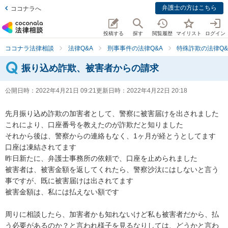
弁護士の方はこちら
ココナラへ
投稿する
探す
閲覧履歴
マイリスト
ログイン
ココナラ法律相談
法律Q&A
刑事事件の法律Q&A
特殊詐欺の法律Q&
振り込め詐欺、被害者からの請求
公開日時：
2022年4月21日 09:21
更新日時：
2022年4月22日 20:18
先月振り込め詐欺の加害者として、警察に被害届けを出されました

これにより、口座番号を教えたのが詐欺だと知りました

それから後は、警察からの連絡もなく、1ヶ月が経とうとしてます

口座は凍結されてます

昨日新たに、弁護士事務所の依頼で、口座を止められました

被害者は、被害金額を返してくれたら、警察沙汰にはしないと言う
事ですが、既に被害届けは出されてます

被害金額は、私には払えない額です

周りに相談したら、加害者かも知れないけど私も被害者だから、払
う必要があるのか？と言われ様子を見るなりしては、どうかと言わ