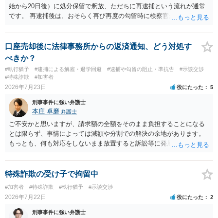
始から20日後）に処分保留で釈放、ただちに再逮捕という流れが通常
です。 再逮捕後は、おそらく再び再度の勾留時に検察官が接見禁止を
請求し、そのまま接見禁止決定となる流れです。
口座売却後に法律事務所からの返済通知、どう対処す
べきか？
#執行猶予
#逮捕による解雇・退学回避
#逮捕や勾留の阻止・準抗告
#示談交渉
#特殊詐欺
#加害者
2026年7月23日
役にたった
5
刑事事件に強い弁護士
本庄 卓磨
弁護士
ご不安かと思いますが、請求額の全額をそのまま負担することになる
とは限らず、事情によっては減額や分割での解決の余地があります。
もっとも、何も対応をしないまま放置すると訴訟等に発展してしまう
可能性がありますので、お早めに弁護士にご相談されることをおすす
めします。
特殊詐欺の受け子で拘留中
#加害者
#特殊詐欺
#執行猶予
#示談交渉
2026年7月22日
役にたった
2
刑事事件に強い弁護士