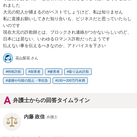
れました

大元の犯人が捕まるのがベストでしょうけど、私は知りません

私に直接お願いしてきた知り合いも、ビジネスだと思っていたらし
いのです

現在大元の詐欺師とは、ブロックされ連絡がつかないらしいのど、
日本には居ない、いわゆるロマンス詐欺だったようです

払えない事を伝えるべきなのか、アドバイスを下さい
花山梨花 さん
特殊詐欺
加害者
被害者
振り込め詐欺
逮捕や勾留の阻止・準抗告
100〜200万円未満
弁護士からの回答タイムライン
内藤 政信
弁護士