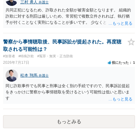
三村 勇人
弁護士
共同正犯になるため、詐取された全額が被害金額となります。 組織的
詐欺に対する刑罰は厳しいため、常習犯で複数立件されれば、執行猶
予が付くことなく実刑になることが多いです。 少なくとも、執行猶予
を狙うのであれば、被害弁済を行うことがマストになるかと思いま
す。 弁護士を介して共犯者数人で被害弁済を行うこともあります。 保
釈申請については、共犯なので、全て公判請求されるまで難しいです
警察から事情聴取後、民事訴訟が提起された。再度聴
が、個別具体的な事情により異なります。 弁護方針により、結果が変
取される可能性は？
わるため、刑事事件に精通している弁護人を選任されることをお勧め
#加害者
#特殊詐欺
#冤罪・無実・正当防衛
いたします。
2026年7月17日
役にたった
1
松本 翔馬
弁護士
同じ詐欺事件でも民事と刑事は全く別の手続ですので、民事訴訟提起
をきっかけに警察から事情聴取を受けるという可能性は低いと思いま
す
もっとみる