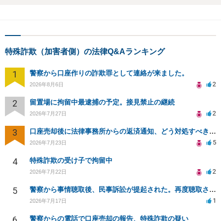
特殊詐欺（加害者側）の法律Q&Aランキング
1
警察から口座作りの詐欺罪として連絡が来ました。
2
2026年8月6日
2
留置場に拘留中最逮捕の予定。接見禁止の継続
2
2026年7月27日
3
口座売却後に法律事務所からの返済通知、どう対処すべきか？
5
2026年7月23日
4
特殊詐欺の受け子で拘留中
2
2026年7月22日
5
警察から事情聴取後、民事訴訟が提起された。再度聴取される可能性は？
1
2026年7月17日
6
警察からの電話で口座売却の報告、特殊詐欺の疑い