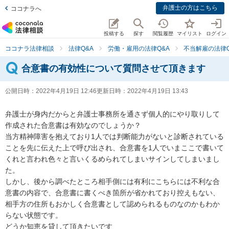
弁護士の方はこちら
ココナラへ
投稿する
探す
閲覧履歴
マイリスト
ログイン
ココナラ法律相談
法律Q&A
労働・雇用の法律Q&A
不当解雇の法律Q
合意書の有効性について質問させて頂きます
公開日時：
2022年4月19日 12:46
更新日時：
2022年4月19日 13:43
弁護士が身内だからと弁護士事務所を通さず個人的にやり取りして
作成された合意書は有効なのでしょうか？

当方精神障害を抱えており1人では判断能力がないと診断されている
ことを先に伝えた上で呼び出され、合意書を1人でいまここで書いて
くれと言われ色々と言いくるめられてしまいサインしてしまいまし
た。

しかし、後から調べたところ相手側には有利にこちらには不利な合
意書の内容で、合意書に書くべき箇所が省かれており控えもない、
相手方の住所もおかしく合意書として認められるものなのかもわか
らない状態です。

どうか知恵を貸して頂きたいです
