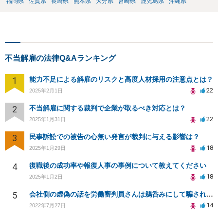
福岡県
佐賀県
長崎県
熊本県
大分県
宮崎県
鹿児島県
沖縄県
不当解雇の法律Q&Aランキング
1
能力不足による解雇のリスクと高度人材採用の注意点とは？
22
2025年2月1日
2
不当解雇に関する裁判で企業が取るべき対応とは？
22
2025年1月31日
3
民事訴訟での被告の心無い発言が裁判に与える影響は？
18
2025年1月29日
4
復職後の成功率や報復人事の事例について教えてください
18
2025年1月2日
5
会社側の虚偽の話を労働審判員さんは鵜呑みにして騙されてしまいました。
14
2022年7月27日