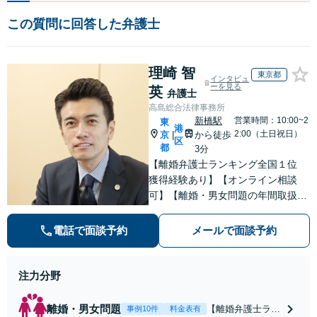
この質問に回答した弁護士
理崎 智
東京都
インタビュ
ーを見る
英
弁護士
高島総合法律事務所
新橋駅
営業時間：10:00~2
東
港
2:00（土日祝日）
京
から徒歩
|
区
都
3分
【離婚弁護士ランキング全国１位
獲得経験あり】【オンライン相談
可】【離婚・男女問題の年間取扱件
数100件以上】 離婚や男女問題で泣
き寝入りしたくないという方は是非
電話で面談予約
メールで面談予約
ご相談ください。
注力分野
離婚・男女問題
【離婚弁護士ラン
事例10件
料金表有