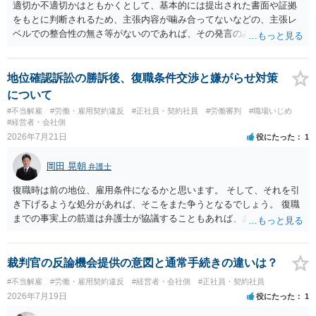
適切か不適切かはともかくとして、基本的には提出された書面や証拠
をもとに判断されるため、主張内容が噛み合ってないなどの、主張レ
ベルでの整合性の無さ等がないのであれば、その発言のみで大きく不
利になるということはないように思われます。
地位確認訴訟の勝訴後、復職条件交渉と嫌がらせ対策
について
#不当解雇
#労働・雇用契約違反
#正社員・契約社員
#労働審判
#職場いじめ
#経営者・会社側
2026年7月21日
役にたった
1
岡田 晃朝
弁護士
復職時は前の地位、雇用条件になるかと思います。 そして、それを引
き下げるような処分があれば、そこをまた争うとなるでしょう。 復職
までの事実上の筋道は弁護士が協議することもあれば、あなたがご自
身で協議することもあります。 たいていは、訴訟判決までの依頼でし
ょうから、別途費用が発生することもありますが、出勤日時の設定く
らいならサービスでしてくれるかもしれません。
裁判官の反論機会提供の意図と通常手続きの違いは？
#不当解雇
#労働・雇用契約違反
#経営者・会社側
#正社員・契約社員
2026年7月19日
役にたった
1