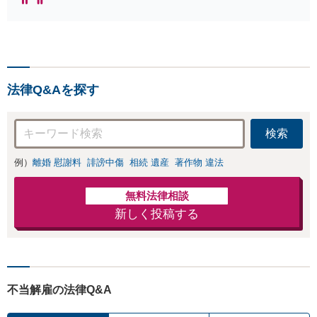
キング全国１位
獲得経験あり】
【初回相談料１時
間１万１０００
円】【離婚・不倫
問題に特化／実績
法律Q&Aを探す
多数】財産分与、
慰謝料、養育費等
で金銭的に満足で
検索
きる解決を目指し
ます。
例）
離婚 慰謝料
誹謗中傷
相続 遺産
著作物 違法
無料法律相談
新しく投稿する
不当解雇の法律Q&A