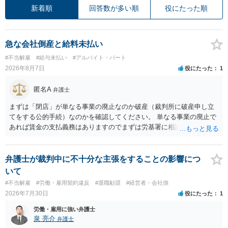
新着順
回答数が多い順
役にたった順
急な会社倒産と給料未払い
#不当解雇
#給与未払い
#アルバイト・パート
2026年8月7日
役にたった
1
匿名A
弁護士
まずは「閉店」が単なる事業の廃止なのか破産（裁判所に破産申し立
てをする公的手続）なのかを確認してください。 単なる事業の廃止で
あれば賃金の支払義務はありますのでまずは労基署に相談してくださ
い。破産申立てであれば破産手続きの中で破産管財人から（全額は難
しいかもしれませんが）賃金などの労働債権は他の債務より優先して
支払われます。ただし支払までにかなり時間がかかるでしょう。 さら
弁護士が裁判中に不十分な主張をすることの影響につ
に、「独立行政法人労働者健康安全機構 」という公的機関が未払賃金
いて
の立替事業を行っています。詳しくは、同機構の＜未払賃金立替払相
#不当解雇
#労働・雇用契約違反
#退職勧奨
#経営者・会社側
談コーナー＞ TEL 044-431-8663 相談時間：土日祝日を除く9:15～1
2026年7月30日
役にたった
1
7:00 に相談してみてください。同じように未払となった他の従業員の
方がいれば一緒に相談してみるといいでしょう。
労働・雇用に強い弁護士
泉 亮介
弁護士