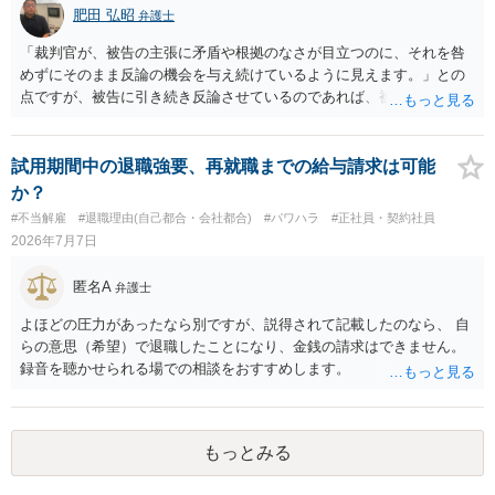
肥田 弘昭
弁護士
「裁判官が、被告の主張に矛盾や根拠のなさが目立つのに、それを咎
めずにそのまま反論の機会を与え続けているように見えます。」との
点ですが、被告に引き続き反論させているのであれば、被告の主張が
不十分な点が裁判官からしてもあるからかと思います。手続保障を尽
くしている場合があります。被告がこれ以上ありませんと言えば終わ
るかと思います。ご参考にしてください。
試用期間中の退職強要、再就職までの給与請求は可能
か？
#不当解雇
#退職理由(自己都合・会社都合)
#パワハラ
#正社員・契約社員
2026年7月7日
匿名A
弁護士
よほどの圧力があったなら別ですが、説得されて記載したのなら、 自
らの意思（希望）で退職したことになり、金銭の請求はできません。
録音を聴かせられる場での相談をおすすめします。
もっとみる