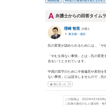
国際結婚
外国人の家族問題を抱える日本人
弁護士からの回答タイム
理崎 智英
弁護士
東京都
>
港区
氏の変更が認められるためには，「やむ
「やむを得ない事情」とは，氏の変更
合をいうとされています。

中国の苗字のために今後偏見や差別を
ない事情」には該当しませんので，氏
役に立った
0
この投稿は、2022年4月19日
ご自身の責任のもと適法性・有