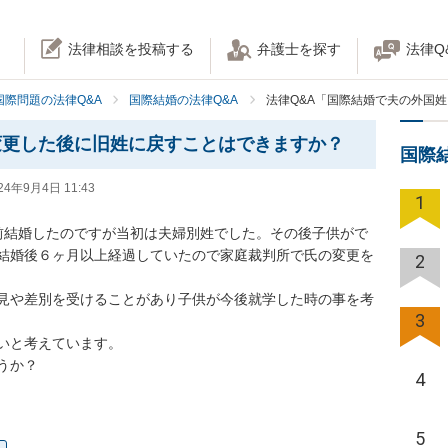
法律相談を投稿する
弁護士を探す
法律Q
国際問題の法律Q&A
国際結婚の法律Q&A
法律Q&A「国際結婚で夫の外国
変更した後に旧姓に戻すことはできますか？
国際
24年9月4日 11:43
1
前結婚したのですが当初は夫婦別姓でした。その後子供がで
結婚後６ヶ月以上経過していたので家庭裁判所で氏の変更を
2
見や差別を受けることがあり子供が今後就学した時の事を考
3
いと考えています。

うか？
4
5