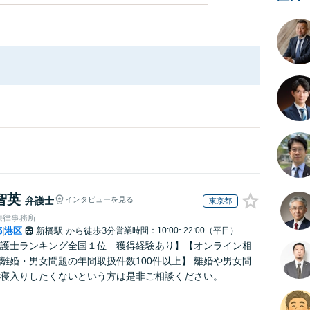
智英
弁護士
インタビューを見る
東京都
法律事務所
都
港区
新橋駅
から徒歩3分
営業時間：10:00~22:00（平日）
|
護士ランキング全国１位 獲得経験あり】【オンライン相
離婚・男女問題の年間取扱件数100件以上】 離婚や男女問
寝入りしたくないという方は是非ご相談ください。