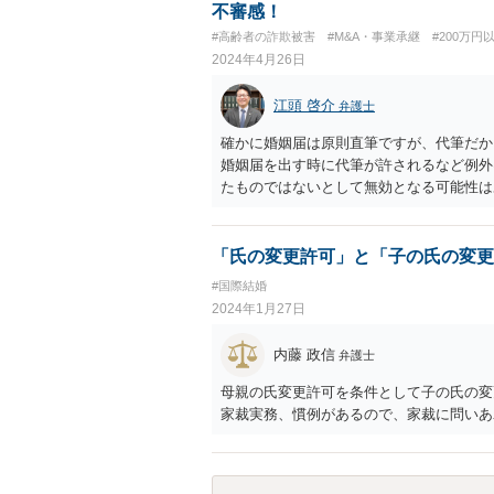
不審感！
#高齢者の詐欺被害
#M&A・事業承継
#200万円
2024年4月26日
江頭 啓介
弁護士
確かに婚姻届は原則直筆ですが、代筆だか
婚姻届を出す時に代筆が許されるなど例外
たものではないとして無効となる可能性は
いただけませんでしょうか？ →婚姻が成
すが、もう一つは双方の婚姻意思です。 
というとイメージしやすいかと思います。
「氏の変更許可」と「子の氏の変更
活していくというよりは、一方が死亡した
#国際結婚
的となります。 したがって、形式的に届
2024年1月27日
婚姻意思はありません。 よって、婚姻は
内藤 政信
弁護士
母親の氏変更許可を条件として子の氏の変
家裁実務、慣例があるので、家裁に問いあ