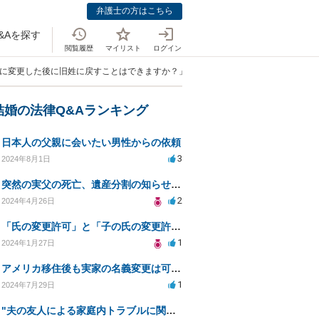
弁護士の方はこちら
&Aを探す
閲覧履歴
マイリスト
ログイン
姓に変更した後に旧姓に戻すことはできますか？」
結婚の法律Q&Aランキング
日本人の父親に会いたい男性からの依頼
3
2024年8月1日
突然の実父の死亡、遺産分割の知らせで、死亡2ヶ月前に中国人との婚姻や贈与に不審感！
2
2024年4月26日
「氏の変更許可」と「子の氏の変更許可」を同時に申請できるか
1
2024年1月27日
アメリカ移住後も実家の名義変更は可能か？妹夫婦のリスク管理
1
2024年7月29日
"夫の友人による家庭内トラブルに関する法的措置について"