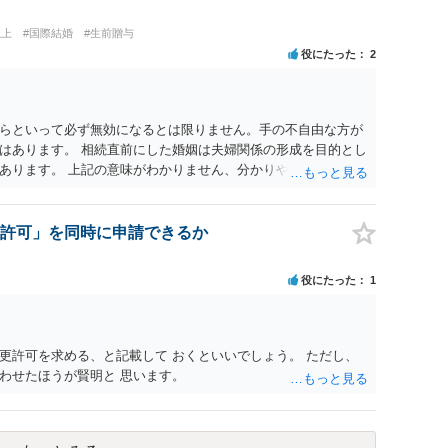
以上
#国際結婚
#生前贈与
役にたった
2
らといって必ず無効になるとは限りません。手の不自由な方が
はあります。 相続直前にした婚姻は夫婦関係の形成を目的とし
あります。 上記の意味がわかりません、分かりやすく解説して
立するには二つの要素が必要と言われております。一つは届出で
婚姻意思は、夫婦として相互に助け合いながら生活していく意思
 ここで、相続目的での婚姻をみてみます。これは夫婦として生
許可」を同時に申請できるか
際に生じる相続のために配偶者という立場を得ることが主な目
出がなされたとしても、双方は夫婦生活を営む意思がないので、
役にたった
1
婚姻意思の欠如により、無効となります。
更許可を求める、と記載して おくといいでしょう。 ただし、
わせたほうが賢明と 思います。