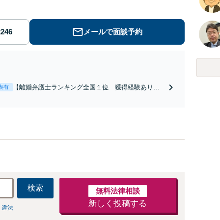
メールで面談予約
【離婚弁護士ランキング全国１位 獲得経験あり】
表有
【初回相談料１時間１万１０００円】【離婚・不倫
問題に特化／実績多数】財産分与、慰謝料、養育費
等で金銭的に満足できる解決を目指します。
検索
無料法律相談
新しく投稿する
 違法