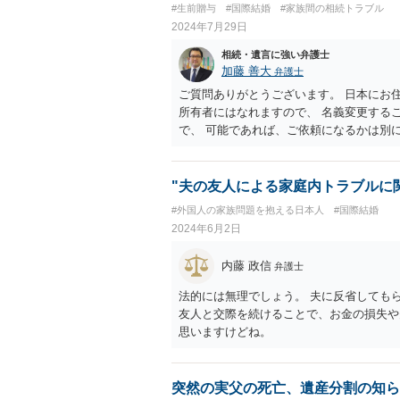
#生前贈与
#国際結婚
#家族間の相続トラブル
2024年7月29日
相続・遺言に強い弁護士
加藤 善大
弁護士
ご質問ありがとうございます。 日本にお
所有者にはなれますので、 名義変更する
で、 可能であれば、ご依頼になるかは別
の弁護士に直接相談して、アドバイス等を
す。
"夫の友人による家庭内トラブルに
#外国人の家族問題を抱える日本人
#国際結婚
2024年6月2日
内藤 政信
弁護士
法的には無理でしょう。 夫に反省しても
友人と交際を続けることで、お金の損失や
思いますけどね。
突然の実父の死亡、遺産分割の知ら