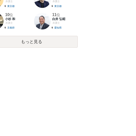
弁護士
弁護士
東京都
東京都
10
11
位
位
小杉 和
白井 弘昭
弁護士
弁護士
京都府
愛知県
もっと見る