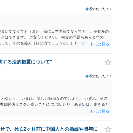
役にたった
1
住まいでなくても（また、仮に日本国籍でなくても）、不動産の
ことはできます。 ご安心ください。 税金の問題もありますの
にして、今の名義人（叔父様でしょうか。）と一緒に、 お近く
求めることをお勧めします。 ご参考にしていただければ幸いで
関する法的措置について"
役にたった
1
らわないと。 いまは、楽しい時期なのでしょう。 いずれ、その
夫婦関係リスクが高いことに 気づいたり、あるいは、飽きると
せで、死亡2ヶ月前に中国人との婚姻や贈与に