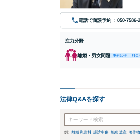
電話で面談予約
注力分野
離婚・男女問題
事例10件
料金
法律Q&Aを探す
例）
離婚 慰謝料
誹謗中傷
相続 遺産
著作物