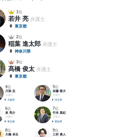
1
位
若井 亮
弁護士
東京都
2
位
稲葉 進太郎
弁護士
神奈川県
3
位
髙橋 俊太
弁護士
東京都
4
5
位
位
川添 圭
加藤 善大
弁護士
弁護士
大阪府
埼玉県
6
7
位
位
泉 亮介
竹本 真紀
弁護士
弁護士
東京都
愛知県
8
9
位
位
大橋 卓生
三村 勇人