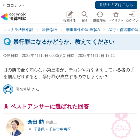
弁護士の方はこちら
ココナラへ
投稿する
探す
閲覧履歴
マイリスト
ログイン
ココナラ法律相談
法律Q&A
刑事事件の法律Q&A
暴行・傷害罪の法律
暴行罪になるかどうか、教えてください
公開日時：
2022年4月19日 00:35
更新日時：
2022年4月19日 17:11
目の前で全く知らない第三者が、チカンや万引きをしている者の手
を掴んだりすると、暴行罪が成立するのでしょうか？
匿名希望 さん
ベストアンサーに選ばれた回答
倉田 勲
弁護士
千葉県
>
千葉市中央区