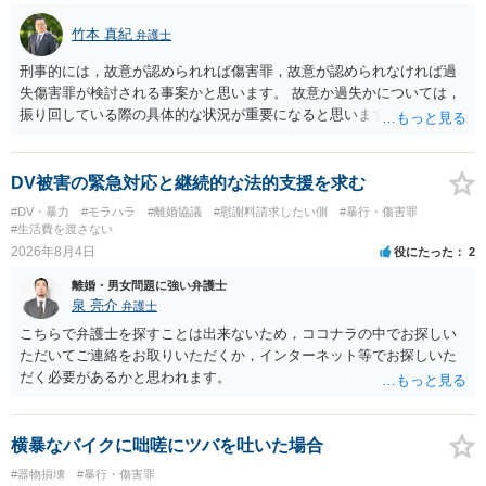
竹本 真紀
弁護士
刑事的には，故意が認められれば傷害罪，故意が認められなければ過
失傷害罪が検討される事案かと思います。 故意か過失かについては，
振り回している際の具体的な状況が重要になると思います。 民事的に
は，不法行為に基づく損害賠償請求の対象となり，こちらは故意でも
過失でも該当するでしょう。 因果関係（刑事も民事も影響あり）とし
ては，数週間経過している点も問題になるかもしれません。 因果関係
DV被害の緊急対応と継続的な法的支援を求む
がなくなれば，評価の仕方が大きく変わります。 いずれにしまして
#DV・暴力
#モラハラ
#離婚協議
#慰謝料請求したい側
#暴行・傷害罪
も，ご心配であるならば，お近くの弁護士の方に相談されるのがよい
#生活費を渡さない
と思います。
2026年8月4日
役にたった
2
離婚・男女問題に強い弁護士
泉 亮介
弁護士
こちらで弁護士を探すことは出来ないため，ココナラの中でお探しい
ただいてご連絡をお取りいただくか，インターネット等でお探しいた
だく必要があるかと思われます。
横暴なバイクに咄嗟にツバを吐いた場合
#器物損壊
#暴行・傷害罪