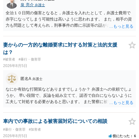
泉 亮介
弁護士
全治１０日間の傷害となると，弁護士を入れたとして，弁護士費用で
赤字になってしまう可能性は高いように思われます。 また，相手の資
力も問題として考えられ，刑事事件の際に示談等の話がされなかった
のであれば，資力がなく回収ができないというリスクもあるでしょ
う。
妻からの一方的な離婚要求に対する対策と法的支援
は？
#被害者
#暴行・傷害罪
2026年8月5日
匿名A
弁護士
なにか有効な打開策などありますでしょうか？ 弁護士への依頼でしょ
うか。 早い段階で、反論を組み立てて、認否で自白にならないように
工夫して対処する必要があると思います。 また警察に被害届を出すと
して、なんとか受理してもらうための方策などありますでしょうか？
告訴状を作って証拠をそろえて出すことでしょう。
車内での事故による被害届対応についての相談
#暴行・傷害罪
#加害者
2026年8月5日
役にたった
6