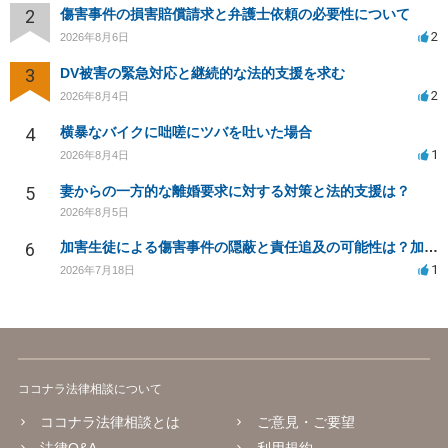
2
傷害事件の損害賠償請求と弁護士依頼の必要性について
2
2026年8月6日
3
DV被害の緊急対応と継続的な法的支援を求む
2
2026年8月4日
4
横暴なバイクに咄嗟にツバを吐いた場合
1
2026年8月4日
5
妻からの一方的な離婚要求に対する対策と法的支援は？
2026年8月5日
6
加害生徒による傷害事件の隠蔽と責任追及の可能性は？加害生徒の処分は？
1
2026年7月18日
ココナラ法律相談について
ココナラ法律相談とは
ご意見・ご要望
法律Q&A
利用規約