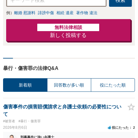
検索
例）
離婚 慰謝料
誹謗中傷
相続 遺産
著作物 違法
無料法律相談
新しく投稿する
暴行・傷害罪の法律Q&A
新着順
回答数が多い順
役にたった順
傷害事件の損害賠償請求と弁護士依頼の必要性につい
て
#被害者
#暴行・傷害罪
2026年8月6日
役にたった
2
刑事事件に強い弁護士