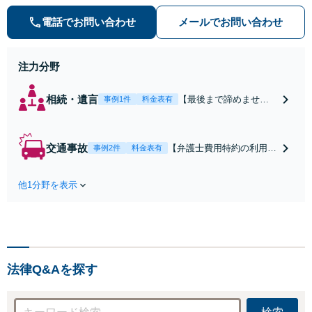
添い、不安を軽減します。まずはお
電話でお問い合わせ
メールでお問い合わせ
気軽にご相談ください。
注力分野
相続・遺言
【最後まで諦めませ
事例1件
料金表有
ん】親族間の交渉、複
雑な手続き、全て対応
します！不利な条件で
交通事故
【弁護士費用特約の利用＆
事例2件
料金表有
合意してしまう前にご
Zoom相談可】【死亡・骨
相談ください。【土
折・後遺障害・むち打ち
地・不動産】長期化し
他1分野を表示
等】交通事故でご家族がな
ている問題もできる限
くなってしまった方やお怪
り円滑な交渉へと導き
我された方はまずご相談く
ます。事業承継／相続
ださい。ご自身での対応で
放棄も対応可能。【JR
は損をしてしまうかもしれ
千葉駅近く】駐車場あ
ません。代わりに交渉・手
り
法律Q&Aを探す
続きをし、負担を軽減。