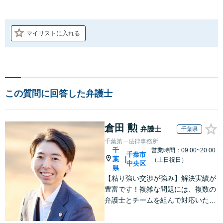
マイリストに入れる
この質問に回答した弁護士
倉田 勲
弁護士
千葉県
千葉第一法律事務所
千
営業時間：09:00~20:00
千葉市
葉
|
（土日祝日）
中央区
県
【粘り強い交渉が強み】解決実績が
豊富です！複雑な問題には、複数の
弁護士とチームを組んで対応いたし
ます。【安心・分かりやすい料金体
系】些細なお悩みにも、丁寧に寄り