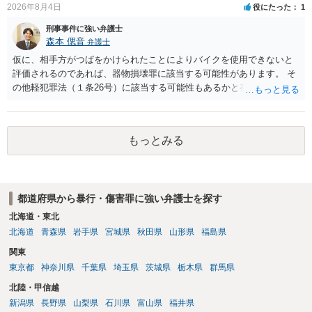
2026年8月4日
役にたった
1
刑事事件に強い弁護士
森本 偲音
弁護士
仮に、相手方がつばをかけられたことによりバイクを使用できないと
評価されるのであれば、器物損壊罪に該当する可能性があります。 そ
の他軽犯罪法（１条26号）に該当する可能性もあるかと存じます。 確
かにバイクの運転手に落ち度がある側面は大きいかとは存じますが、
ご相談者様の対応によってはご相談者の方にも責任が生じてしまう 可
能性がございますので、冷静にご対応いただくようご留意いただけれ
もっとみる
ばと存じます。 以上、ご参考までに。
都道府県から暴行・傷害罪に強い弁護士を探す
北海道・東北
北海道
青森県
岩手県
宮城県
秋田県
山形県
福島県
関東
東京都
神奈川県
千葉県
埼玉県
茨城県
栃木県
群馬県
北陸・甲信越
新潟県
長野県
山梨県
石川県
富山県
福井県