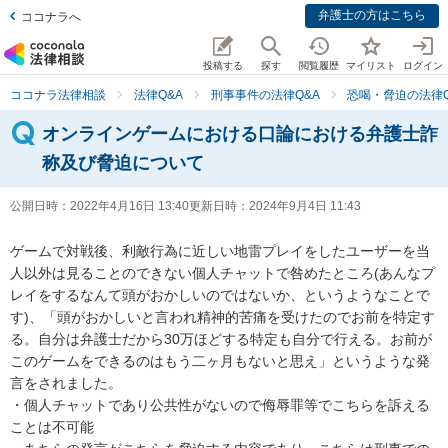
弁護士の方はこちら
ココナラへ
投稿する
探す
閲覧履歴
マイリスト
ログイン
ココナラ法律相談
法律Q&A
刑事事件の法律Q&A
恐喝・脅迫の法律Q
オンラインゲームにおける口論における弁護士詐
称及び脅迫について
公開日時：
2022年4月16日 13:40
更新日時：
2024年9月4日 11:43
ゲームで対戦後、利敵行為に近しい地雷プレイをしたユーザーを当
人以外は見ることのできない個人チャットで咎めたところ(あんなプ
レイをするなんて頭がおかしいのではないか、というようなことで
す)、「頭がおかしいと言われ精神的苦痛を受けたのでお前を特定す
る。自分は弁護士だから30万ほどする特定も自分で行える。お前が
このゲームをできるのはもう二ヶ月もないと思え」というような発
言をされました。

・個人チャットであり公共性がないので侮辱罪等でこちらを訴える
ことは不可能
