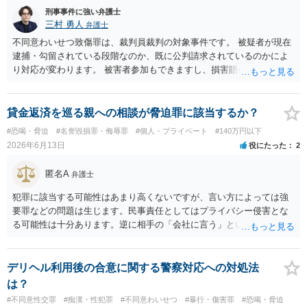
刑事事件に強い弁護士
三村 勇人
弁護士
不同意わいせつ致傷罪は、裁判員裁判の対象事件です。 被疑者が現在
逮捕・勾留されている段階なのか、既に公判請求されているのかによ
り対応が変わります。 被害者参加もできますし、損害賠償命令制度も
刑事和解も活用できます。 私なら、被告人本人だけでなく、親族等の
第三者を保証人とする内容で債務名義を取得できるの、まずは刑事和
解を検討します。 弁護士に依頼せず、ご自身で手続きを進めることは
貸金返済を巡る親への相談が脅迫罪に該当するか？
できますが、経験上うまくいった例をみたことがありません。 弁護士
#恐喝・脅迫
#名誉毀損罪・侮辱罪
#個人・プライベート
#140万円以下
へご相談されることをお勧めはいたします。 ※余談ですが、被害者通
2026年6月13日
役にたった
2
知を依頼すると現在の検察庁での捜査進行や公判期日を知ることがで
きますので、送致後であれば検察庁に電話してみてください。
匿名A
弁護士
犯罪に該当する可能性はあまり高くないですが、言い方によっては強
要罪などの問題は生じます。民事責任としてはプライバシー侵害とな
る可能性は十分あります。逆に相手の「会社に言う」という発言は脅
迫の可能性はあります。ただ、この種のトラブルでは警察は動かない
（双方の主張ともに取り合わない）でしょう。 返済がなされないので
あれば訴訟や支払督促など法的措置を取るべきというのが法律相談と
デリヘル利用後の合意に関する警察対応への対処法
しての模範解答となります。「親に言う」という行為が犯罪に該当し
は？
ないとしても、本件のように余計なトラブルを招き、相手が反発して
#不同意性交罪
#痴漢・性犯罪
#不同意わいせつ
#暴行・傷害罪
#恐喝・脅迫
任意の返済が期待できなくなり、事情によっては不法行為を主張され