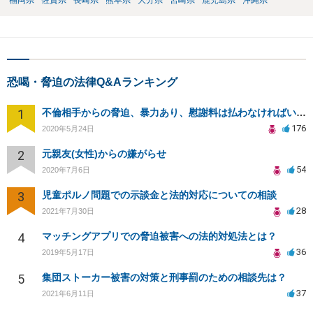
福岡県
佐賀県
長崎県
熊本県
大分県
宮崎県
鹿児島県
沖縄県
恐喝・脅迫の法律Q&Aランキング
1
不倫相手からの脅迫、暴力あり、慰謝料は払わなければいけませんか
176
2020年5月24日
2
元親友(女性)からの嫌がらせ
54
2020年7月6日
3
児童ポルノ問題での示談金と法的対応についての相談
28
2021年7月30日
4
マッチングアプリでの脅迫被害への法的対処法とは？
36
2019年5月17日
5
集団ストーカー被害の対策と刑事罰のための相談先は？
37
2021年6月11日