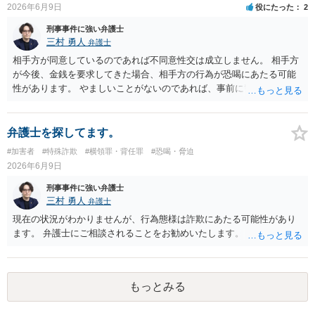
2026年6月9日
役にたった
2
て事実上相殺（減額）となってしまうリスクもあり、何の得にもなり
ません。
刑事事件に強い弁護士
三村 勇人
弁護士
相手方が同意しているのであれば不同意性交は成立しません。 相手方
が今後、金銭を要求してきた場合、相手方の行為が恐喝にあたる可能
性があります。 やましいことがないのであれば、事前に警察に相談す
るのも良いかと思われます。
弁護士を探してます。
#加害者
#特殊詐欺
#横領罪・背任罪
#恐喝・脅迫
2026年6月9日
刑事事件に強い弁護士
三村 勇人
弁護士
現在の状況がわかりませんが、行為態様は詐欺にあたる可能性があり
ます。 弁護士にご相談されることをお勧めいたします。
もっとみる