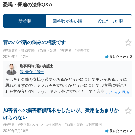
恐喝・脅迫の法律Q&A
新着順
回答数が多い順
役にたった順
昔のパパ活の悩みの相談です
#児童買春・援助交際
#恐喝・脅迫
#被害者
#特殊詐欺
2026年7月12日
役にたった
2
刑事事件に強い弁護士
泉 亮介
弁護士
そもそも金銭を支払う必要があるかどうかについて争いがあるように
思われますので，５０万円を支払うかどうかについても慎重に検討さ
れた方が良いでしょう。 また，仮に支払うとしても合意書を交わし，
清算条項等を入れた上で，相手との関係をしっかりと断てるように書
面を作成したうえで支払いをする必要があるでしょう。 一度弁護士に
相談をされた方が良いかと思われます。
加害者への損害賠償請求をしたいが、費用をあまりか
けられない
#被害者
#不同意わいせつ
#住居侵入
#恐喝・脅迫
#刑事裁判
2026年7月10日
役にたった
2