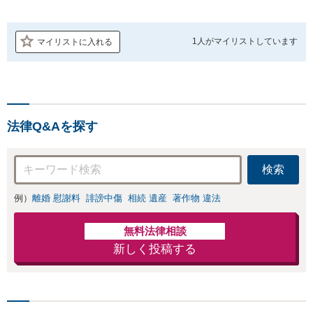
1人が
マイリストしています
マイリストに入れる
法律Q&Aを探す
検索
例）
離婚 慰謝料
誹謗中傷
相続 遺産
著作物 違法
無料法律相談
新しく投稿する