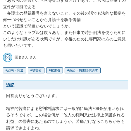
・あちらの発言がこちらを脅迫する内容であり、こちらは刑事での
立件が可能である

・弁護士の登録番号を言えないこと、その後の話でも法的な根拠を
何一つ出せないことから弁護士を騙る偽物

という認識で間違いないでしょうか。

このようなトラブルは度々あり、また仕事で時折刑法を使うために
少しだけ知識がある状態ですが、今後のために専門家の方のご意見
も伺いたいです。
匿名さん さん
恐喝・脅迫
被害者
被害者
訴訟・損害賠償請求
追記
回答ありがとうございます。

精神的苦痛による慰謝料請求には一般的に民法709条が用いられ
るそうですが、この場合何が「他人の権利又は法律上保護される
利益」の侵害にあたるのでしょうか。苦痛だけならこちらからも
請求できますよね。
