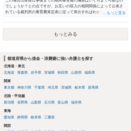
この場合出産後仕事復までの期間養育費の減額はいくらまで可能なの
でしょうか？との点ですが、お互いの収入の相関関係によって公表さ
れている裁判所の養育費算定表に従って算出すればわかるかと思いま
す。住宅ローンについては、債務者であれば債権者に確認すると良い
です。ご参考にしてください。
もっとみる
都道府県から借金・浪費癖に強い弁護士を探す
北海道・東北
北海道
青森県
岩手県
宮城県
秋田県
山形県
福島県
関東
東京都
神奈川県
千葉県
埼玉県
茨城県
栃木県
群馬県
北陸・甲信越
新潟県
長野県
山梨県
石川県
富山県
福井県
東海
愛知県
静岡県
岐阜県
三重県
関西