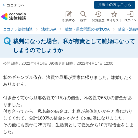
弁護士の方はこちら
ココナラへ
投稿する
探す
閲覧履歴
マイリスト
ログイン
ココナラ法律相談
法律Q&A
離婚・男女問題の法律Q&A
借金・浪費
裁判になった場合、私が有責として離婚になって
しまうのでしょうか
公開日時：
2022年4月14日 09:48
更新日時：
2022年4月17日 12:00
私のギャンブル依存、浪費で旦那が実家に帰りました。離婚したく
ありません。

付き合う前から旦那名義で115万の借金、私名義で65万の借金があ
りました。

付き合ってから、私名義の借金は、利息が勿体無いからと肩代わり
してくれて、合計180万の借金をかかえての結婚になりました。

その他にも義母に25万程、生活費として義兄から10万程借金をしま
した。
