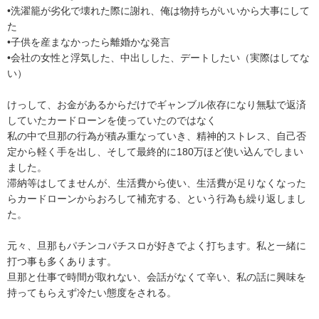
•洗濯籠が劣化で壊れた際に謝れ、俺は物持ちがいいから大事にして
た

•子供を産まなかったら離婚かな発言

•会社の女性と浮気した、中出しした、デートしたい（実際はしてな
い）

けっして、お金があるからだけでギャンブル依存になり無駄で返済
していたカードローンを使っていたのではなく

私の中で旦那の行為が積み重なっていき、精神的ストレス、自己否
定から軽く手を出し、そして最終的に180万ほど使い込んでしまい
ました。

滞納等はしてませんが、生活費から使い、生活費が足りなくなった
らカードローンからおろして補充する、という行為も繰り返しまし
た。

元々、旦那もパチンコパチスロが好きでよく打ちます。私と一緒に
打つ事も多くあります。

旦那と仕事で時間が取れない、会話がなくて辛い、私の話に興味を
持ってもらえず冷たい態度をされる。
