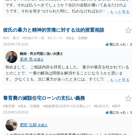
です。それは払うべきでしょうか？合計の金額が書いてあるだけのよ
うです。それを突きつけられた時に、払わなければお給料の差し押さ
えをするからと言われたそうです。先ずは何をすれば良いでしょう
か？ →金額の内訳が不明であればそもそも支払うべきものか判断でき
ませんので、まずは内訳を聞くことでしょう。 なお、給料の差し押さ
彼氏の暴力と精神的苦痛に対する法的措置相談
えについては、その前段として裁判手続きを経る必要がありますの
#DV・暴力
#性格の不一致
#モラハラ
#借金・浪費癖
で、支払いしない場合でも直ちに給料の差し押さえはできません。
2026年7月10日
役にたった
1
離婚・男女問題に強い弁護士
若井 亮
弁護士
初めまして。 ご相談内容を拝見しました。 暴力や暴言を吐かれている
とのことで、一番の解決は関係を解消することになろうかと思いま
す。 少なくとも、次に暴力があったときには、すぐに警察に通報する
ようにしてください。 書面で警告する、約束事を書面化することもで
きますが、法的に拘束するものではなく、突発的な攻撃を防げるもの
ではありません。 ご自身の身の安全を確保することを第一とするよう
養育費の減額住宅ローンの支払い義務
にしてください。
#養育費
#借金・浪費癖
#婚姻費用(別居中の生活費など)
#財産分与
#調停
2026年5月26日
役にたった
1
肥田 弘昭
弁護士