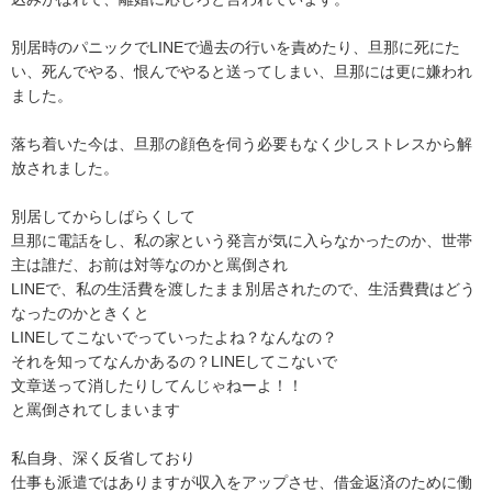
別居時のパニックでLINEで過去の行いを責めたり、旦那に死にた
い、死んでやる、恨んでやると送ってしまい、旦那には更に嫌われ
ました。

落ち着いた今は、旦那の顔色を伺う必要もなく少しストレスから解
放されました。

別居してからしばらくして

旦那に電話をし、私の家という発言が気に入らなかったのか、世帯
主は誰だ、お前は対等なのかと罵倒され

LINEで、私の生活費を渡したまま別居されたので、生活費費はどう
なったのかときくと

LINEしてこないでっていったよね？なんなの？

それを知ってなんかあるの？LINEしてこないで

文章送って消したりしてんじゃねーよ！！

と罵倒されてしまいます

私自身、深く反省しており

仕事も派遣ではありますが収入をアップさせ、借金返済のために働