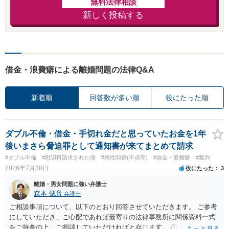
無料法律相談
新しく投稿する
借金・浪費癖による離婚問題の法律Q&A
新着順
回答数が多い順
役にたった順
ダブル不倫・借金・手切れ金だと思っていたお金を1年
後いまさら脅迫罪として通知書が来てまとめて請求
#ダブル不倫
#慰謝料請求された側
#異性関係(不貞等)
#借金・浪費癖
#裁判
2026年7月30日
役にたった
3
離婚・男女問題に強い弁護士
森本 偲音
弁護士
ご相談事項について、以下のとおり回答させていただきます。 ご参考
にしていただき、ご心配であれば最寄りの法律事務所に関係資料一式
をご持参の上、ご相談していただければと存じます。 ① このLINEの