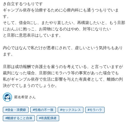
き自立するつもりです

ギャンブル依存を治療するために心療内科にも通うつもりでいま
す。

そして、借金0にし、またやり直したい、再構築したいと、もう旦那
におんぶに抱っこ、お荷物になるのはやめ、対等になりたい

と旦那に意思表示はしています。

内心ではなんで私だけが悪者にされて、虚しいという気持ちもあり
ます。

旦那は成功報酬で弁護士を雇うのを考えている、と言っていますが

裁判になった場合、旦那側にモラハラ等の事実があった場合でも

私がギャンブル依存で生活に影響を与えた有責者として、離婚の判
決がでてしまうのでしょうか。
匿名希望 さん
借金・浪費癖
性格の不一致
セックスレス
モラハラ
離婚すること自体
有責配偶者