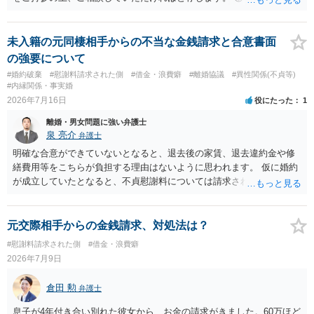
流れを見る限り、100万円は貸付金ではなく、手切れ金・和解金と評価
される可能性はあるのか ⇒LINEを含む１００万円の貸付に至るまでの
やり取り等の経緯、誓約書の内容等を踏まえて、関係を清算するため
未入籍の元同棲相手からの不当な金銭請求と合意書面
の 金銭であったと評価される可能性はあると考えます。 ② 「今後一
の強要について
切関与しないなら100万円振り込む」というLINEや誓約書は、裁判上
#婚約破棄
#慰謝料請求された側
#借金・浪費癖
#離婚協議
#異性関係(不貞等)
どの程度証拠価値があるのか ⇒前後のやり取りや誓約書の具体的内容
#内縁関係・事実婚
を見ない限り、具体的な判断はできませんが、一定の証拠価値はある
2026年7月16日
役にたった
1
と考えます。 ③ 借用書があっても、後から100万円を貸付扱いに変更
離婚・男女問題に強い弁護士
することは認められるのか。 ⇒おそらく１００万円は不当利得（受け
泉 亮介
弁護士
取る正当な権利がないのに利益を取得した）として返還請求されてい
るものかと推察しますので、 貸金返還ではないかと存じます。 ④ 私
明確な合意ができていないとなると、退去後の家賃、退去違約金や修
は現在、収入も不安定で貯金もなくリボ払い借金が既に約100万あり。
繕費用等をこちらが負担する理由はないように思われます。 仮に婚約
今年に再婚したが主人はお金に厳しい為、一括で220万円を支払う事は
が成立していたとなると、不貞慰謝料については請求される可能性が
困難 仮に裁判で敗訴した場合でも、分割払いになる可能性はあります
あるため検討しておく必要があるでしょう。 弁護士を立てる予定であ
か。 ⇒判決となり敗訴してしまった場合は、強制執行により不動産等
れば早めに弁護士に相談し、弁護士から回答をさせると良いでしょ
の財産を差し押さえられ、そこから債権回収が図られることになりま
う。
元交際相手からの金銭請求、対処法は？
すが、 和解であれば柔軟な解決が可能ですので、その場合は分割払
#慰謝料請求された側
#借金・浪費癖
いにより支払うことも十分可能です。 ⑤ このような事情であれば、私
2026年7月9日
は120万円のみ和解交渉を続けるべきでしょうか。 ⇒ご相談者様の認
識を前提にすれば、１００万円も含めて返済する必要はないと考えら
倉田 勲
弁護士
れるため、 120万円のみについて交渉を続けることがベターかと存じ
ます。
息子が4年付き合い別れた彼女から、お金の請求がきました。60万ほど