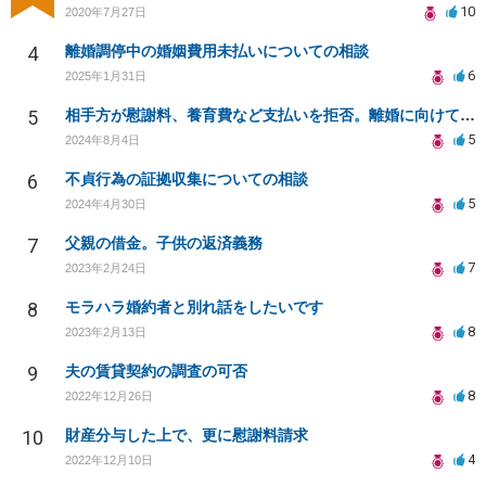
10
2020年7月27日
4
離婚調停中の婚姻費用未払いについての相談
6
2025年1月31日
5
相手方が慰謝料、養育費など支払いを拒否。離婚に向けてどうすればいいかアドバイスいただきたい。
5
2024年8月4日
6
不貞行為の証拠収集についての相談
5
2024年4月30日
7
父親の借金。子供の返済義務
7
2023年2月24日
8
モラハラ婚約者と別れ話をしたいです
8
2023年2月13日
9
夫の賃貸契約の調査の可否
8
2022年12月26日
10
財産分与した上で、更に慰謝料請求
4
2022年12月10日