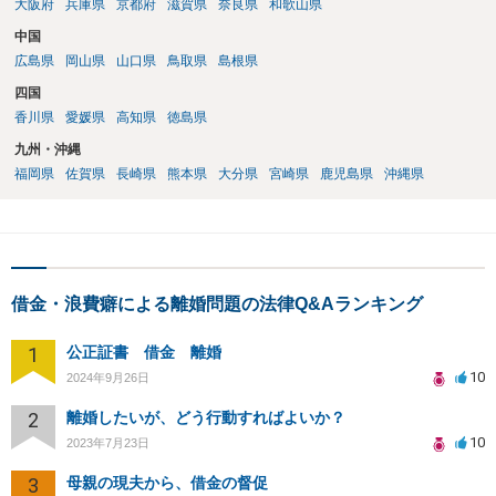
大阪府
兵庫県
京都府
滋賀県
奈良県
和歌山県
中国
広島県
岡山県
山口県
鳥取県
島根県
四国
香川県
愛媛県
高知県
徳島県
九州・沖縄
福岡県
佐賀県
長崎県
熊本県
大分県
宮崎県
鹿児島県
沖縄県
借金・浪費癖による離婚問題の法律Q&Aランキング
1
公正証書 借金 離婚
10
2024年9月26日
2
離婚したいが、どう行動すればよいか？
10
2023年7月23日
3
母親の現夫から、借金の督促