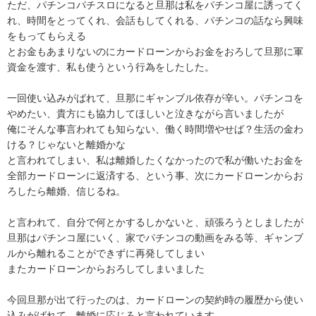
ただ、パチンコパチスロになると旦那は私をパチンコ屋に誘ってく
れ、時間をとってくれ、会話もしてくれる、パチンコの話なら興味
をもってもらえる

とお金もあまりないのにカードローンからお金をおろして旦那に軍
資金を渡す、私も使うという行為をしたした。

一回使い込みがばれて、旦那にギャンブル依存が辛い。パチンコを
やめたい、貴方にも協力してほしいと泣きながら言いましたが

俺にそんな事言われても知らない、働く時間増やせば？生活の金わ
ける？じゃないと離婚かな

と言われてしまい、私は離婚したくなかったので私が働いたお金を
全部カードローンに返済する、という事、次にカードローンからお
ろしたら離婚、信じるね。

と言われて、自分で何とかするしかないと、頑張ろうとしましたが

旦那はパチンコ屋にいく、家でパチンコの動画をみる等、ギャンブ
ルから離れることができずに再発してしまい

またカードローンからおろしてしまいました

今回旦那が出て行ったのは、カードローンの契約時の履歴から使い
込みがばれて、離婚に応じろと言われています。
