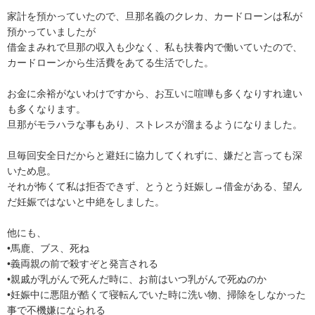
家計を預かっていたので、旦那名義のクレカ、カードローンは私が
預かっていましたが

借金まみれで旦那の収入も少なく、私も扶養内で働いていたので、
カードローンから生活費をあてる生活でした。

お金に余裕がないわけですから、お互いに喧嘩も多くなりすれ違い
も多くなります。

旦那がモラハラな事もあり、ストレスが溜まるようになりました。

旦毎回安全日だからと避妊に協力してくれずに、嫌だと言っても深
いため息。

それが怖くて私は拒否できず、とうとう妊娠し→借金がある、望ん
だ妊娠ではないと中絶をしました。

他にも、

•馬鹿、ブス、死ね

•義両親の前で殺すぞと発言される

•親戚が乳がんで死んだ時に、お前はいつ乳がんで死ぬのか

•妊娠中に悪阻が酷くて寝転んでいた時に洗い物、掃除をしなかった
事で不機嫌になられる
