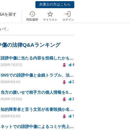
弁護士の方はこちら
&Aを探す
閲覧履歴
マイリスト
ログイン
ついて」
中傷の法律Q&Aランキング
誹謗中傷に当たる内容を投稿したかもしれない。開示請求や民事刑事裁判に発展しうるのか教えて欲しい。
4
2026年7月27日
SNSでの誹謗中傷と金銭トラブル、法的対応の相談
2
2026年8月4日
当方の腹いせで相手方の個人情報をSNSで晒してしまい名誉毀損させてしまったかもしれない
2
2026年7月29日
知的障害者と言う文言が名誉毀損か名誉感情の侵害になるか教えてほしい。
1
2026年8月4日
ネットでの誹謗中傷によるコミケ売上減少、損害賠償は可能か？