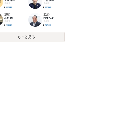
大橋 卓生
三村 勇人
弁護士
弁護士
東京都
東京都
10
11
位
位
小杉 和
白井 弘昭
弁護士
弁護士
京都府
愛知県
もっと見る