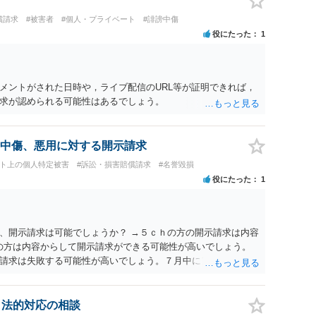
償請求
#被害者
#個人・プライベート
#誹謗中傷
役にたった
1
メントがされた日時や，ライブ配信のURL等が証明できれば，
求が認められる可能性はあるでしょう。
中傷、悪用に対する開示請求
ット上の個人特定被害
#訴訟・損害賠償請求
#名誉毀損
役にたった
1
、開示請求は可能でしょうか？ →５ｃｈの方の開示請求は内容
ramの方は内容からして開示請求ができる可能性が高いでしょう。
請求は失敗する可能性が高いでしょう。７月中にアカウントが
する可能性が高いように思われます。 相手を特定できた場合、
は可能でしょうか？ →訴訟外の交渉で相手方が認めれば負担さ
なった場合は、実際の弁護士費用が認められる場合と認められ
、法的対応の相談