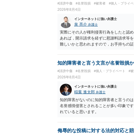
ない場合があり何ともいえないところでし
#誹謗中傷
#名誉毀損
#被害者
#個人・プライベ
2026年8月4日
インターネットに強い弁護士
泉 亮介
弁護士
実際にその人が権利侵害行為をしたと認め
あれば，開示請求を経ずに慰謝料請求等を
難しいかと思われますので，お手持ちの証
知的障害者と言う文言が名誉毀損か
#誹謗中傷
#名誉毀損
#個人・プライベート
#
2026年8月4日
インターネットに強い弁護士
稲葉 進太郎
弁護士
知的障害がないのに知的障害者と言うのは
名誉感情侵害とされることが多い印象です
れていると思います。
侮辱的な投稿に対する法的対応と賠