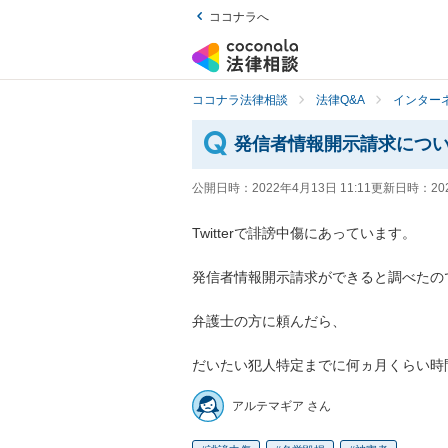
ココナラへ
ココナラ法律相談
法律Q&A
インター
発信者情報開示請求につ
公開日時：
2022年4月13日 11:11
更新日時：
20
Twitterで誹謗中傷にあっています。

発信者情報開示請求ができると調べたので
弁護士の方に頼んだら、

だいたい犯人特定までに何ヵ月くらい時
アルテマギア さん