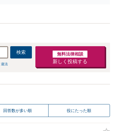
問題に特化／実績多数】財産分与、慰謝料、養育費
等で金銭的に満足できる解決を目指します。
検索
無料法律相談
新しく投稿する
 違法
回答数が多い順
役にたった順