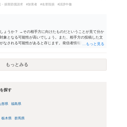
訟・損害賠償請求
#加害者
#名誉毀損
#誹謗中傷
しょうか？ →その相手方に向けたものだということが見て分か
対象となる可能性が高いでしょう。また、相手方の投稿した文
がなされる可能性があると存じます。発信者情報開示請求が進
に、意見照会がなされます。アカウント情報開示の場合は、ア
ます。 また、された場合賠償金はいくらでしょうか。 →ケー
単位まで様々でしょう。裁判外であれば交渉して相手方の請求
もっとみる
しょう。
を探す
山形県
福島県
栃木県
群馬県