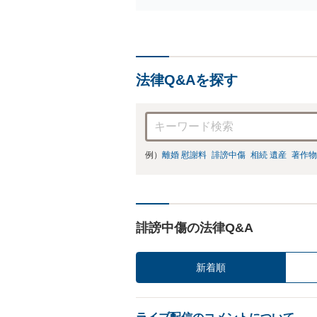
法律Q&Aを探す
例）
離婚 慰謝料
誹謗中傷
相続 遺産
著作物
誹謗中傷の法律Q&A
新着順