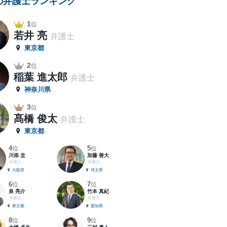
の弁護士ランキング
1
位
若井 亮
弁護士
東京都
2
位
稲葉 進太郎
弁護士
神奈川県
3
位
髙橋 俊太
弁護士
東京都
4
5
位
位
川添 圭
加藤 善大
弁護士
弁護士
大阪府
埼玉県
6
7
位
位
泉 亮介
竹本 真紀
弁護士
弁護士
東京都
愛知県
8
9
位
位