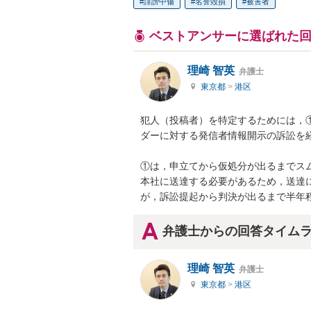
誹謗中傷
名誉毀損
被害者
ベストアンサーに選ばれた
理崎 智英
弁護士
東京都
>
港区
犯人（投稿者）を特定するためには，①T
ダーに対する発信者情報開示の訴訟を経
①は，申立てから仮処分が出るまでスムー
本社に送達する必要があるため，送達
が，訴訟提起から判決が出るまで半年
弁護士からの回答タイム
理崎 智英
弁護士
東京都
>
港区