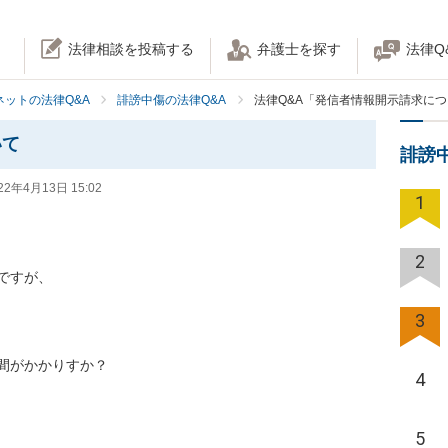
法律相談を投稿する
弁護士を探す
法律Q
ネットの法律Q&A
誹謗中傷の法律Q&A
法律Q&A「発信者情報開示請求に
いて
誹謗
22年4月13日 15:02
1
2
すが、

3
間がかかりすか？
4
5