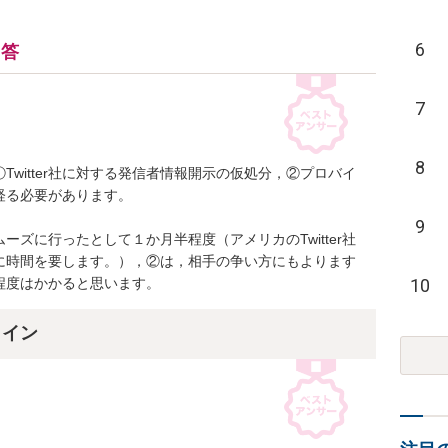
6
回答
7
8
witter社に対する発信者情報開示の仮処分，②プロバイ
る必要があります。

9
ズに行ったとして１か月半程度（アメリカのTwitter社
に時間を要します。），②は，相手の争い方にもよります
10
程度はかかると思います。
ライン