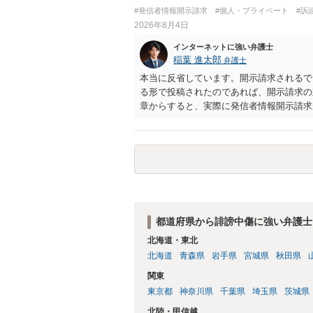
#発信者情報開示請求
#個人・プライベート
#訴
2026年8月4日
インターネットに強い弁護士
稲葉 進太郎
弁護士
本当に反省しています。開示請求されるで
る形で投稿されたのであれば、開示請求の
章からすると、実際に発信者情報開示請求
むと、投稿に使った回線の契約者のところ
カウントの登録メールに意見照会がなされ
スバイケースであり、数万円から１００万
額から減額することを試みることとなるで
都道府県から誹謗中傷に強い弁護士
北海道・東北
北海道
青森県
岩手県
宮城県
秋田県
関東
東京都
神奈川県
千葉県
埼玉県
茨城県
北陸・甲信越