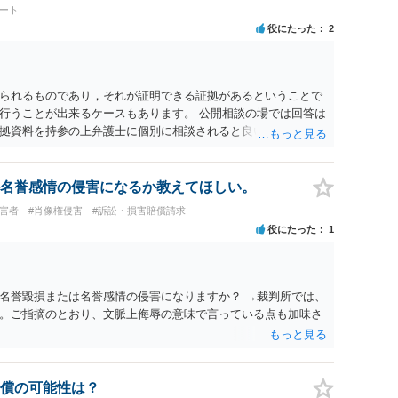
ょう。
ート
役にたった
2
られるものであり，それが証明できる証拠があるということで
行うことが出来るケースもあります。 公開相談の場では回答は
拠資料を持参の上弁護士に個別に相談されると良いでしょう。
名誉感情の侵害になるか教えてほしい。
被害者
#肖像権侵害
#訴訟・損害賠償請求
役にたった
1
名誉毀損または名誉感情の侵害になりますか？ →裁判所では、
。ご指摘のとおり、文脈上侮辱の意味で言っている点も加味さ
償の可能性は？