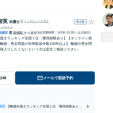
智英
弁護士
インタビューを見る
東京都
法律事務所
都
港区
新橋駅
から徒歩3分
営業時間：10:00~22:00（土日祝日）
|
護士ランキング全国１位 獲得経験あり】【オンライン相
離婚・男女問題の年間取扱件数100件以上】 離婚や男女問
寝入りしたくないという方は是非ご相談ください。
メールで面談予約
【離婚弁護士ランキング全国１位 獲得経験あり】
表有
【初回相談料１時間１万１０００円】【離婚・不倫