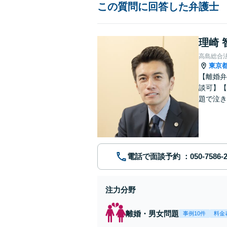
この質問に回答した弁護士
理崎 
高島総合
東京
【離婚弁
談可】【
題で泣き
電話で面談予約
注力分野
離婚・男女問題
事例10件
料金