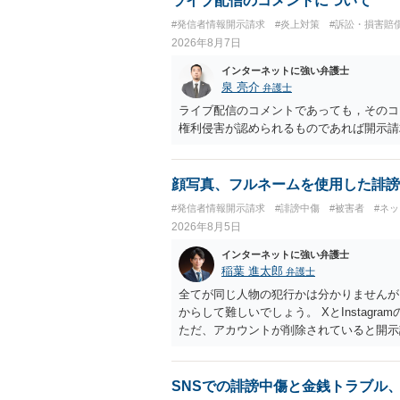
ライブ配信のコメントについて
#発信者情報開示請求
#炎上対策
#訴訟・損害賠
2026年8月7日
インターネットに強い弁護士
泉 亮介
弁護士
ライブ配信のコメントであっても，そのコ
権利侵害が認められるものであれば開示請
顔写真、フルネームを使用した誹謗
#発信者情報開示請求
#誹謗中傷
#被害者
#ネ
2026年8月5日
インターネットに強い弁護士
稲葉 進太郎
弁護士
全てが同じ人物の犯行かは分かりませんが
からして難しいでしょう。 XとInstag
ただ、アカウントが削除されていると開示
削除されている場合、今から進めても失敗
相手に全ての弁護士費用を負担させること
せることができるでしょう。訴訟で判決と
SNSでの誹謗中傷と金銭トラブル