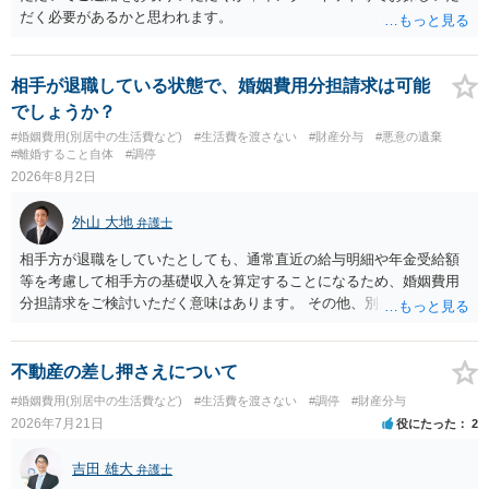
だく必要があるかと思われます。
相手が退職している状態で、婚姻費用分担請求は可能
でしょうか？
#婚姻費用(別居中の生活費など)
#生活費を渡さない
#財産分与
#悪意の遺棄
#離婚すること自体
#調停
2026年8月2日
外山 大地
弁護士
相手方が退職をしていたとしても、通常直近の給与明細や年金受給額
等を考慮して相手方の基礎収入を算定することになるため、婚姻費用
分担請求をご検討いただく意味はあります。 その他、別居の経緯、質
問者様の年収、監護されているお子様がいるかといった事情をふまえ
て、ご検討いただくのが良いかと思います。
不動産の差し押さえについて
#婚姻費用(別居中の生活費など)
#生活費を渡さない
#調停
#財産分与
2026年7月21日
役にたった
2
吉田 雄大
弁護士