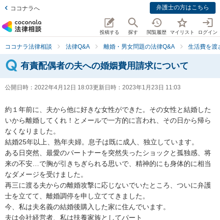
弁護士の方はこちら
ココナラへ
投稿する
探す
閲覧履歴
マイリスト
ログイン
ココナラ法律相談
法律Q&A
離婚・男女問題の法律Q&A
生活費を渡
有責配偶者の夫への婚姻費用請求について
公開日時：
2022年4月12日 18:03
更新日時：
2023年1月23日 11:03
約１年前に、夫から他に好きな女性ができた。その女性と結婚した
いから離婚してくれ！とメールで一方的に言われ、その日から帰ら
なくなりました。

結婚25年以上、熟年夫婦。息子は既に成人、独立しています。

ある日突然、最愛のパートナーを突然失ったショックと孤独感、将
来の不安…で胸が引きちぎられる思いで、精神的にも身体的に相当
なダメージを受けました。

再三に渡る夫からの離婚攻撃に応じないでいたところ、ついに弁護
士を立てて、離婚調停を申し立ててきました。

今、私は夫名義の結婚後購入した家に住んでいます。

夫は会社経営者、私は扶養家族としてパート
