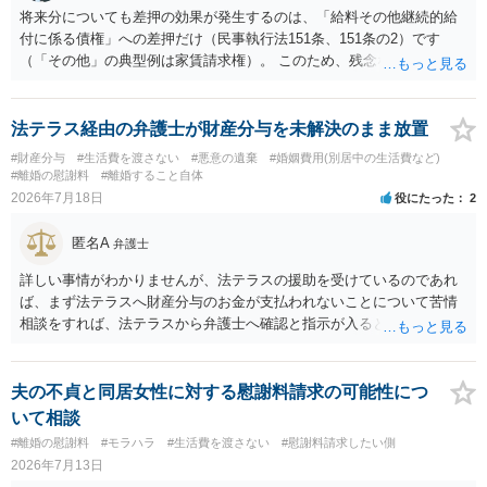
将来分についても差押の効果が発生するのは、「給料その他継続的給
付に係る債権」への差押だけ（民事執行法151条、151条の2）です
（「その他」の典型例は家賃請求権）。 このため、残念ながらお答え
は否です。つまり、不動産を差し押さえた場合には、申立時までの分
のみが配当の対象です。
法テラス経由の弁護士が財産分与を未解決のまま放置
#財産分与
#生活費を渡さない
#悪意の遺棄
#婚姻費用(別居中の生活費など)
#離婚の慰謝料
#離婚すること自体
2026年7月18日
役にたった
2
匿名A
弁護士
詳しい事情がわかりませんが、法テラスの援助を受けているのであれ
ば、まず法テラスへ財産分与のお金が支払われないことについて苦情
相談をすれば、法テラスから弁護士へ確認と指示が入ると思います。
その上で、所属する弁護士会の市民窓口へ連絡することも考えられま
す。
夫の不貞と同居女性に対する慰謝料請求の可能性につ
いて相談
#離婚の慰謝料
#モラハラ
#生活費を渡さない
#慰謝料請求したい側
2026年7月13日