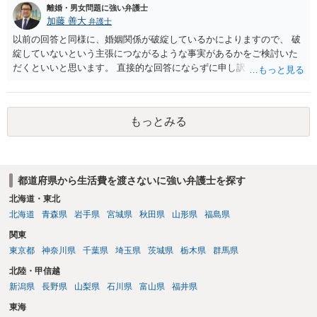
離婚・男女問題に強い弁護士
加藤 善大
弁護士
以前の回答と同様に、婚姻関係が破綻しているかによりますので、 破
綻していないという主張につながるような事実があるかをご検討いた
だくといいと思います。 直接的な回答にならずに申し訳ございません
が、ご参考にしていただけますと幸いです。
もっとみる
都道府県から生活費を渡さないに強い弁護士を探す
北海道・東北
北海道
青森県
岩手県
宮城県
秋田県
山形県
福島県
関東
東京都
神奈川県
千葉県
埼玉県
茨城県
栃木県
群馬県
北陸・甲信越
新潟県
長野県
山梨県
石川県
富山県
福井県
東海