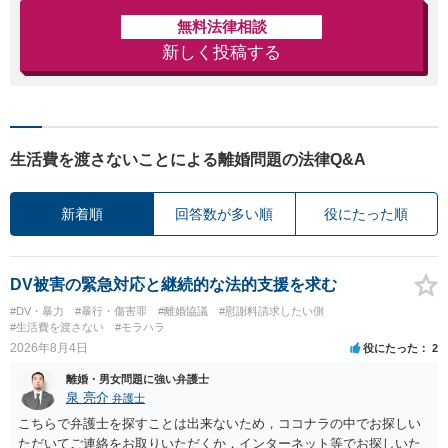
無料法律相談
新しく投稿する
生活費を渡さないことによる離婚問題の法律Q&A
新着順
回答数が多い順
役にたった順
DV被害の緊急対応と継続的な法的支援を求む
#DV・暴力
#暴行・傷害罪
#離婚協議
#慰謝料請求したい側
#生活費を渡さない
#モラハラ
2026年8月4日
役にたった
2
離婚・男女問題に強い弁護士
泉 亮介
弁護士
こちらで弁護士を探すことは出来ないため，ココナラの中でお探しい
ただいてご連絡をお取りいただくか，インターネット等でお探しいた