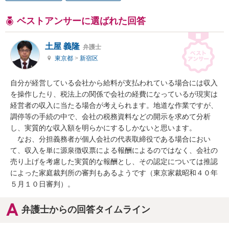
ベストアンサーに選ばれた回答
土屋 義隆
弁護士
東京都
>
新宿区
自分が経営している会社から給料が支払われている場合には収入
を操作したり、税法上の関係で会社の経費になっているが現実は
経営者の収入に当たる場合が考えられます。地道な作業ですが、
調停等の手続の中で、会社の税務資料などの開示を求めて分析
し、実質的な収入額を明らかにするしかないと思います。

　なお、分担義務者が個人会社の代表取締役である場合におい
て、収入を単に源泉徴収票による報酬によるのではなく、会社の
売り上げを考慮した実質的な報酬とし、その認定については推認
によった家庭裁判所の審判もあるようです（東京家裁昭和４０年
５月１０日審判）。
弁護士からの回答タイムライン