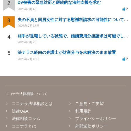
2
DV被害の緊急対応と継続的な法的支援を求む
2
2026年8月4日
3
夫の不貞と同居女性に対する慰謝料請求の可能性について相談
2026年7月13日
4
相手が退職している状態で、婚姻費用分担請求は可能でしょうか？
2026年8月2日
5
法テラス経由の弁護士が財産分与を未解決のまま放置
2
2026年7月18日
ココナラ法律相談について
ココナラ法律相談とは
ご意見・ご要望
法律Q&A
利用規約
法律相談コラム
プライバシーポリシー
ココナラとは
外部送信ポリシー