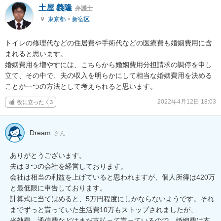
土屋 義隆
弁護士
東京都
>
新宿区
トイレの修理代などの住居費や手術代などの医療費も婚姻費用に含
まれると思います。

婚姻費用を増やすには、こちらから婚姻費用分担請求の調停を申し
立て、その中で、夫の収入を明らかにして相当な婚姻費用を決める
ことが一つの方法として考えられると思います。
2022年4月12日 18:03
役に立った
3
Dream
さん
ありがとうございます。

夫は３つの会社を経営しております。

会社は相当の利益を上げていると思われますが、個人所得は420万
と最低限に申告しております。

計算式に当てはめると、5万円程度にしかならないようです。それ
までずっと貰っていた生活費10万もストップされましたが、

光熱費、通信費などはまだ支払って貰っているので、婚姻費は支