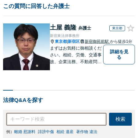
この質問に回答した弁護士
土屋 義隆
弁護士
東京都
新宿東法律事務所
東京都
新宿区
新宿御苑前駅
から徒歩1分
|
まずはお気軽に御相談くだ
詳細を見
さい。相続、労働、交通事
る
故、企業法務、不動産問題
に注力しています。紛争や
お悩みの良き解決に向けて
尽力いたします。
法律Q&Aを探す
検索
例）
離婚 慰謝料
誹謗中傷
相続 遺産
著作物 違法