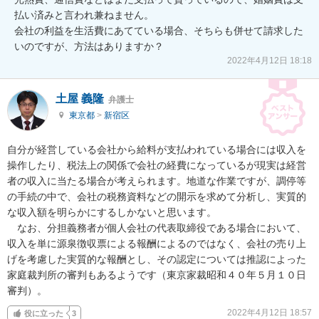
払い済みと言われ兼ねません。

会社の利益を生活費にあてている場合、そちらも併せて請求した
いのですが、方法はありますか？
2022年4月12日 18:18
土屋 義隆
弁護士
東京都
>
新宿区
自分が経営している会社から給料が支払われている場合には収入を
操作したり、税法上の関係で会社の経費になっているが現実は経営
者の収入に当たる場合が考えられます。地道な作業ですが、調停等
の手続の中で、会社の税務資料などの開示を求めて分析し、実質的
な収入額を明らかにするしかないと思います。

　なお、分担義務者が個人会社の代表取締役である場合において、
収入を単に源泉徴収票による報酬によるのではなく、会社の売り上
げを考慮した実質的な報酬とし、その認定については推認によった
家庭裁判所の審判もあるようです（東京家裁昭和４０年５月１０日
審判）。
2022年4月12日 18:57
役に立った
3