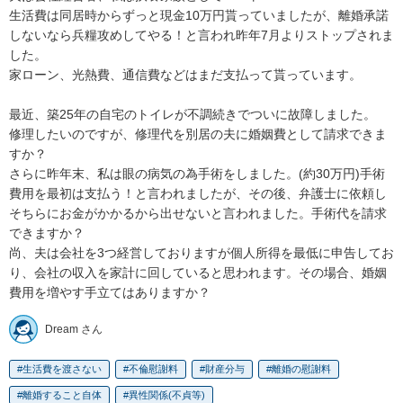
生活費は同居時からずっと現金10万円貰っていましたが、離婚承諾
しないなら兵糧攻めしてやる！と言われ昨年7月よりストップされま
した。

家ローン、光熱費、通信費などはまだ支払って貰っています。

最近、築25年の自宅のトイレが不調続きでついに故障しました。

修理したいのですが、修理代を別居の夫に婚姻費として請求できま
すか？

さらに昨年末、私は眼の病気の為手術をしました。(約30万円)手術
費用を最初は支払う！と言われましたが、その後、弁護士に依頼し
そちらにお金がかかるから出せないと言われました。手術代を請求
できますか？

尚、夫は会社を3つ経営しておりますが個人所得を最低に申告してお
り、会社の収入を家計に回していると思われます。その場合、婚姻
費用を増やす手立てはありますか？
Dream さん
生活費を渡さない
不倫慰謝料
財産分与
離婚の慰謝料
離婚すること自体
異性関係(不貞等)