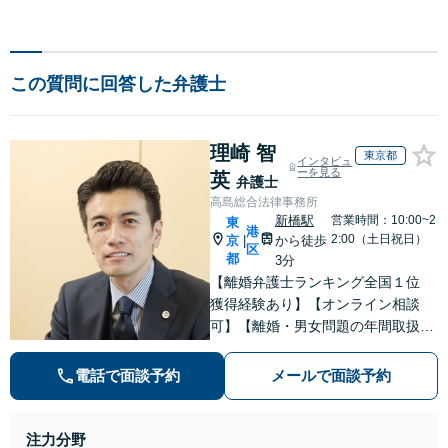
この質問に回答した弁護士
理崎 智
東京都
インタビュ
ーを見る
英
弁護士
高島総合法律事務所
新橋駅
営業時間：10:00~2
東
港
2:00（土日祝日）
京
から徒歩
|
区
都
3分
【離婚弁護士ランキング全国１位
獲得経験あり】【オンライン相談
可】【離婚・男女問題の年間取扱件
数100件以上】 離婚や男女問題で泣
き寝入りしたくないという方は是非
電話で面談予約
メールで面談予約
ご相談ください。
注力分野