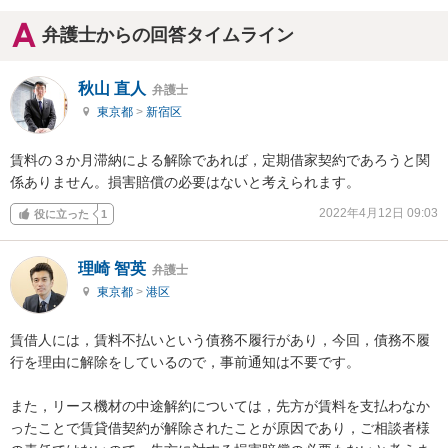
弁護士からの回答タイムライン
秋山 直人
弁護士
東京都
>
新宿区
賃料の３か月滞納による解除であれば，定期借家契約であろうと関
係ありません。損害賠償の必要はないと考えられます。
2022年4月12日 09:03
役に立った
1
理崎 智英
弁護士
東京都
>
港区
賃借人には，賃料不払いという債務不履行があり，今回，債務不履
行を理由に解除をしているので，事前通知は不要です。

また，リース機材の中途解約については，先方が賃料を支払わなか
ったことで賃貸借契約が解除されたことが原因であり，ご相談者様