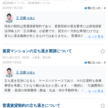
状、解体費用を負担することが明確な案件ではないため、まずは相手
#賃貸契約トラブル
#定期借家トラブル
に請求の根拠（なぜ当方が平屋の解体費用を負担しなければならない
2026年7月21日
役にたった
2
のか）を確認されてみてはいかがでしょうか。
王 宣麟
弁護士
現在の契約は普通借家契約であり、更新拒絶や退去要求には借地借家
法28条上の「正当事由」が必要です。貸主の一方的な希望だけでは、
直ちに退去義務が生じるものではありません。 普通借家契約から定期
借家契約への切り替えは、既存の普通借家契約を合意解約したうえで
新たな定期借家契約を締結する形になりますが、これは任意の合意が
前提であり、借主が同意しなければ成立しません。 12年間の居住実
賃貸マンションの立ち退き要請について
績、子どもの学校や地域とのつながり、転居費用の準備が困難な事情
#立ち退き交渉
#住民・入居者・買主側
などは、借主側の強い居住継続の必要性として正当事由判断において
2026年7月5日
役にたった
2
重視される要素ですので、貸主側にかなり具体的な事情と立退料など
がない限り、更新拒絶が認められるハードルは一般的に高いと考えら
王 宣麟
弁護士
れます。 建物が未登記であること自体は、賃貸借契約の有効性を直ち
に否定するものではなく、引渡しがされていれば賃貸借の効力は原則
立ち退き交渉になると、ケースバイケースであり、その立退料も各種
有効とされています。 今後の交渉では、①現在は普通借家契約が継続
事情を考慮してかなり幅があるかと思います。 一般的に ・引越費用の
しており定期借家への変更に合意していないこと、②貸主側の事情
実費 ・新居の初期費用（敷金・礼金・仲介手数料等） は固い部分かと
（誰が所有者で誰が実際に住む予定か等）を具体的に書面で説明して
思われ、後は、現在の家賃６か月分前後の金額をもらって退去するパ
ほしいこと、③自分たちの居住継続の必要性を丁寧に伝えること、を
ターンが多いかと存じます。
基本方針としたうえで、仮に一定時期の退去を検討する場合には、立
普通賃貸契約の立ち退きについて