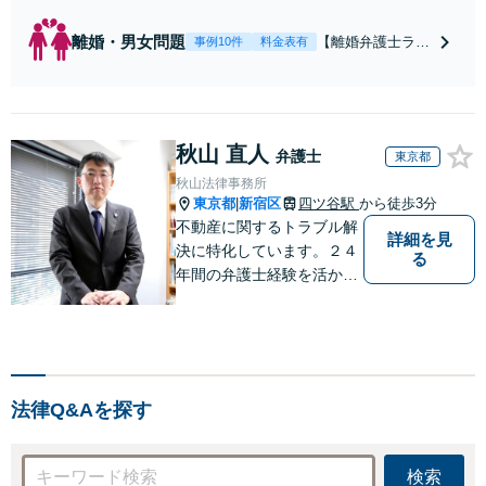
離婚・男女問題
【離婚弁護士ラン
事例10件
料金表有
キング全国１位
獲得経験あり】
【初回相談料１時
間１万１０００
秋山 直人
円】【離婚・不倫
弁護士
東京都
問題に特化／実績
秋山法律事務所
多数】財産分与、
東京都
新宿区
四ツ谷駅
から徒歩3分
|
慰謝料、養育費等
不動産に関するトラブル解
で金銭的に満足で
詳細を見
決に特化しています。２４
る
きる解決を目指し
年間の弁護士経験を活かし
ます。
ます。 【初回相談60分以
内11,000円（消費税別）】
不動産トラブル解決に特化
したサイト→http://fudosan
-lawyer-akiyama.com/
法律Q&Aを探す
検索