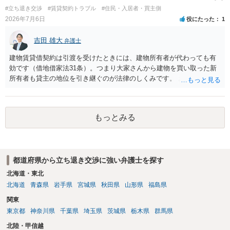
退料・引越費用・原状回復費用負担などの条件を明確にした書面を作
#立ち退き交渉
#賃貸契約トラブル
#住民・入居者・買主側
成することが重要です。 契約書では、更新条項・解除条項・期間の定
2026年7月6日
役にたった
1
め・定期借家に関する記載の有無、これまでの更新時の合意内容
（「今回で最後」などの文言）が、借主不利な特約として無効になり
吉田 雄大
得るかどうかも含めて検討ポイントになりますので、署名押印前に内
弁護士
容を十分に確認し、不明点は弁護士に相談することをおすすめしま
建物賃貸借契約は引渡を受けたときには、建物所有者が代わっても有
す。
効です（借地借家法31条）。つまり大家さんから建物を買い取った新
所有者も貸主の地位を引き継ぐのが法律のしくみです。 おそらくは、
新所有者から立退料の提示があることかと思います。金額などの条件
が納得いくものであれば応じても良いですが、納得できなければ断る
（家賃を支払い居住を続ける）のが良いでしょう。
もっとみる
都道府県から立ち退き交渉に強い弁護士を探す
北海道・東北
北海道
青森県
岩手県
宮城県
秋田県
山形県
福島県
関東
東京都
神奈川県
千葉県
埼玉県
茨城県
栃木県
群馬県
北陸・甲信越