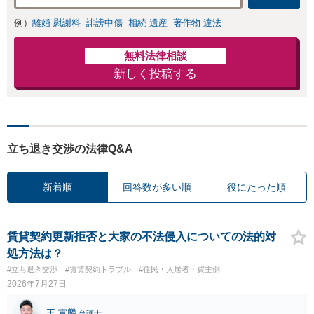
例）
離婚 慰謝料
誹謗中傷
相続 遺産
著作物 違法
無料法律相談
新しく投稿する
立ち退き交渉の法律Q&A
新着順
回答数が多い順
役にたった順
賃貸契約更新拒否と大家の不法侵入についての法的対
処方法は？
#立ち退き交渉
#賃貸契約トラブル
#住民・入居者・買主側
2026年7月27日
王 宣麟
弁護士