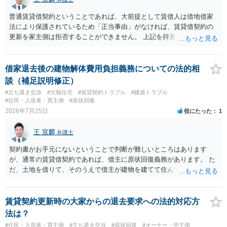
普通賃貸借契約ということであれば、大前提として賃借人は借地借家
法により保護されているため「正当事由」がなければ、賃貸借契約の
更新を家主側は拒否することができません。 上記を拝見する限り、通
常どおり賃料を支払い続けている状況であれば、単に「部屋の内部を
定期確認させてもらないこと」が直ちに正当事由に当たるとは思えま
せんので、更新拒絶を拒否される方向性でよろしいかと存じます。 そ
借家退去後の建物解体費用負担義務についての法的相
の交渉の中で、一定の金銭をもらえれば退去には応じる旨交渉をして
談（補足説明修正）
みるのはいかがでしょうか。 過去に賃借人の許可なく無断で賃貸人が
#立ち退き交渉
#欠陥住宅
#賃貸契約トラブル
#建築トラブル
入室する行為自体は不法行為となり、また刑事的にも住居侵入罪が成
#住民・入居者・買主側
#原状回復
立する可能性がありますので、これを理由に一定の金銭賠償を求める
2026年7月25日
役にたった
1
のも一つでしょう。
王 宣麟
弁護士
契約書がお手元にないということで判断が難しいところはあります
が、通常の賃貸借契約であれば、借主に原状回復義務があります。 た
だ、土地を借りて、そのうえで借主が建物を建てて住んでいたケース
とは異なり、地付き一戸建て住宅（貸主所有）自体を賃借していたの
であれば、建物を収去して土地を明渡す義務は原則生じないはずで
す。 その後、建物を平屋に立て替えた場合であっても、貸主の承諾を
賃貸契約更新時の大家からの退去要求への法的対応方
得ているのであれば、単純に費用を捻出した側に平屋の所有権が帰属
法は？
する、という話になるわけでもないように思います。 そのため、現
#住民・入居者・買主側
#立ち退き交渉
#原状回復
#オーナー・売主側