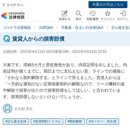
弁護士の方はこちら
ココナラへ
投稿する
探す
閲覧履歴
マイリスト
ログイン
ココナラ法律相談
法律Q&A
不動産・住まいの法律Q&A
立ち退き交
賃貸人からの損害賠償
公開日時：
2022年4月12日 09:03
更新日時：
2022年4月12日 22:55
大家です。滞納3カ月と督促無視があり、内容証明を出しました。内
容証明が届くまでに、期日までに支払えない旨、ラインでの連絡に
「それなら契約解除する」とラインで答えました。賃借人からは
「一方的な通知のない定期借家契約の解除なので、リース機材の途
中解除で損害が出たので損害賠償をしてほしい」と言われていま
す。損害賠償しないといけないでしょうか。
とらお さん
立ち退き交渉
賃貸契約トラブル
契約解除
オーナー・売主側