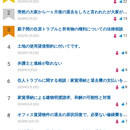
22
2024年9月20日
2
突然の大家から一ヶ月後の退去をしろと言われたが大家が損害請求に応じない
15
2018年2月2日
3
親子間の住居トラブルと所有物の権利についての法律相談
11
2022年1月29日
4
土地の使用貸借契約に付いてです。
8
2024年7月23日
5
弁護士と連絡が取れない
9
2024年3月5日
6
住人トラブルに関する相談：家賃滞納と退去費の支払いを拒否され、管理鍵の横領も発生
8
2024年5月18日
7
家賃滞納による建物明渡請求、和解の可能性と対策
7
2024年5月15日
8
オフィス賃貸物件の退去の原状回復で、必要ない修繕費を請求されている
7
2018年10月7日