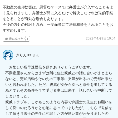
不動産の売却妨害は、悪質なケースでは弁護士が介入することもよ
く見られますし、弁護士が間に入るだけで解決しなければ法的手続
をとることが有効な場合もあります。

今後の方針の検討も含め、一度面談にて法律相談をされることをお
すすめします。
2022年4月9日 10:04
役に立った
1
きりん03
さん
　お忙しい所早速返信を頂きありがとうございます。

不動産屋さんからはまずは隣に住む親戚との話し合いがまとまら
ないと、売却活動やその先の工事等に支障が出るので売却出来な
いと言われました。ただ、親戚が次から次へと条件を出してくる
為とてもその条件を全て受ける事は出来ず、話し合いも中断して
しまいました。

親戚トラブル、しかもこのような内容で弁護士の先生にお願いを
して良いのだろうかと心配に思っていましたが、こちらで返信を
して頂き弁護士の先生に相談した方が良い事がわかりましたの