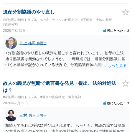
できない、という意味でした。
遺産分割協議のやり直し
#家族間の相続トラブル
#相続トラブルの代理交渉
#不動産・土地の相続
#遺産分割
2026年8月5日
役にたった
2
井上 祐司
弁護士
>分割協議のやり直しの裁判を起こすと言われています。 伯母の主張
通り協議書は無効なのでしょうか。 現時点では、遺産分割協議に基
づく不動産登記がされている状況で、分割協議自体の無効を裁判所が
認めたわけではないので、分割協議の効力に影響はありません。 先
方の訴訟の主張及び立証次第ですが、 ・御祖母様の認知能力に関する
医師の意見書、筆跡鑑定 が提出されればその効力が否定される可能性
故人の義兄が無断で遺言書を発見・提出、法的対処法
はありますが、 ・伯母様自身が分割協議に加わっていること ・御祖母
は？
様の意に反する遺産分割協議を行う実益が誰にあったかの立証が困難
#家族間の相続トラブル
#遺言の真偽鑑定・遺言無効
であること からすると、実際に遺産分割協議の効力が否定される可能
2026年7月29日
役にたった
3
性はそれほど高くない（立証のハードルは非常に高い）ということが
言えると思います。
三村 勇人
弁護士
相続人であれば検認に呼び出されます。 もっとも、検認の場では簡単
な意見を言うのみであり、遺言の無効を争うのであれば別途裁判をす