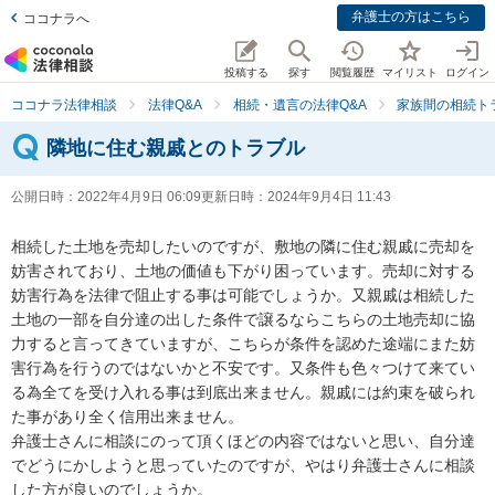
弁護士の方はこちら
ココナラへ
投稿する
探す
閲覧履歴
マイリスト
ログイン
ココナラ法律相談
法律Q&A
相続・遺言の法律Q&A
家族間の相続ト
隣地に住む親戚とのトラブル
公開日時：
2022年4月9日 06:09
更新日時：
2024年9月4日 11:43
相続した土地を売却したいのですが、敷地の隣に住む親戚に売却を
妨害されており、土地の価値も下がり困っています。売却に対する
妨害行為を法律で阻止する事は可能でしょうか。又親戚は相続した
土地の一部を自分達の出した条件で譲るならこちらの土地売却に協
力すると言ってきていますが、こちらが条件を認めた途端にまた妨
害行為を行うのではないかと不安です。又条件も色々つけて来てい
る為全てを受け入れる事は到底出来ません。親戚には約束を破られ
た事があり全く信用出来ません。

弁護士さんに相談にのって頂くほどの内容ではないと思い、自分達
でどうにかしようと思っていたのですが、やはり弁護士さんに相談
した方が良いのでしょうか。
