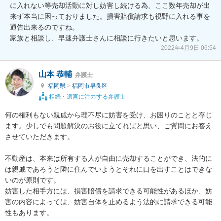
に入れない等売却活動に対し妨害し続ける為、ここ数年売却が出
来ず本当に困っておりました。損害賠償請求も視野に入れる事を
通告出来るのですね。

家族と相談し、早速弁護士さんに相談に行きたいと思います。
2022年4月9日 06:54
山本 恭輔
弁護士
福岡県
>
福岡市早良区
相続・遺言に注力する弁護士
何の権利もない親戚から理不尽に妨害を受け、お困りのことと存じ
ます。少しでも問題解決のお役に立てればと思い、ご質問にお答え
させていただきます。

不動産は、本来は所有する人が自由に売却することができ、法的に
は親戚であろうと隣に住んでいようとそれに口を出すことはできな
いのが原則です。

妨害した相手方には、損害賠償を請求できる可能性があるほか、妨
害の内容によっては、妨害自体を止めるよう法的に請求できる可能
性もあります。
