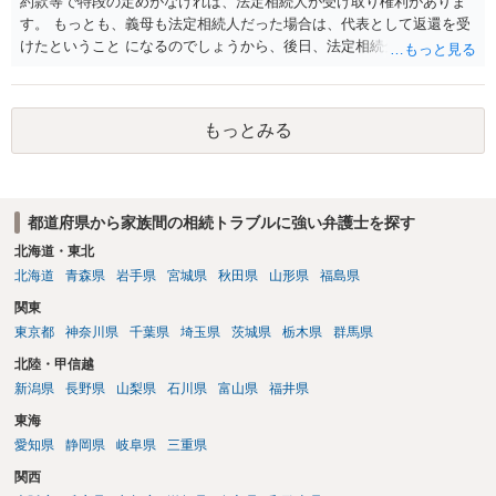
約款等で特段の定めがなければ、法定相続人が受け取り権利がありま
す。 もっとも、義母も法定相続人だった場合は、代表として返還を受
けたということ になるのでしょうから、後日、法定相続分に基づいて
精算を求めることは可能と思います。
もっとみる
都道府県から家族間の相続トラブルに強い弁護士を探す
北海道・東北
北海道
青森県
岩手県
宮城県
秋田県
山形県
福島県
関東
東京都
神奈川県
千葉県
埼玉県
茨城県
栃木県
群馬県
北陸・甲信越
新潟県
長野県
山梨県
石川県
富山県
福井県
東海
愛知県
静岡県
岐阜県
三重県
関西