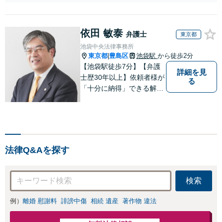
トラブルはお早めにご相談くださ
可能！不動産問題
い。【わかりやすく、リーズナブ
は小さなトラブル
ルな料金設定】【弁護士歴7年】
でも早めにご相談
依田 敏泰
【藤崎駅から徒歩5分】
弁護士
東京都
ください。【分か
池袋中央法律事務所
りやすく・リーズ
東京都
豊島区
池袋駅
から徒歩2分
|
ナブルな料金設
【池袋駅徒歩7分】【弁護
定】【弁護士歴7
詳細を見
士歴30年以上】依頼者様が
年】
る
「十分に納得」できる解決
を目指します【不動産・住
まい】登記関連の案件、建
物明渡案件などに対応【離
婚・男女問題】離婚に伴い
派生して生ずる各種の問題
法律Q&Aを探す
（慰謝料、養育費、面会交
流等）に対応
検索
例）
離婚 慰謝料
誹謗中傷
相続 遺産
著作物 違法