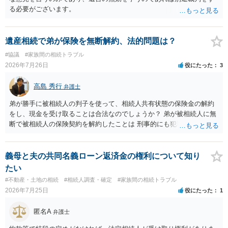
る必要がございます。
遺産相続で弟が保険を無断解約、法的問題は？
#協議
#家族間の相続トラブル
2026年7月26日
役にたった
3
高島 秀行
弁護士
弟が勝手に被相続人の判子を使って、相続人共有状態の保険金の解約
をし、現金を受け取ることは合法なのでしょうか？ 弟が被相続人に無
断で被相続人の保険契約を解約したことは 刑事的にも犯罪となる可能
性があり、民事的には無効だと思います。 保険会社で解約の際に提出
された書類のコピーを取得して、弁護士に面談で詳しい事情を話して
相談 されたら良いと思います。
義母と夫の共同名義ローン返済金の権利について知り
たい
#不動産・土地の相続
#相続人調査・確定
#家族間の相続トラブル
2026年7月25日
役にたった
1
匿名A
弁護士