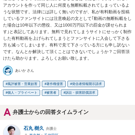
アカウントを作って同じ人に何度も無断転載されてしまっているよ
うな状態です。法律には詳しく無いのですが、私が有料動画を投稿
しているファンサイトには注意喚起の文として｢動画の無断転載をし
た場合は10年以下の懲役、又は1000万円以下の罰金が課せられま
す｣と表記してあります。無料で見れてしまうサイトにせっかく制作
した有料動画を上げられてしまうとファンサイトに入会して下さる
方も減ってしまいます。有料で見て下さっている方にも申し訳ない
です。なんとか解決して頂くことはできないでしょうか？ご回答頂
けたら助かります。よろしくお願い致します。
あいか さん
風評被害・営業妨害
著作権侵害
発信者情報開示請求
個人・プライベート
被害者
訴訟・損害賠償請求
弁護士からの回答タイムライン
石丸 樹久
弁護士