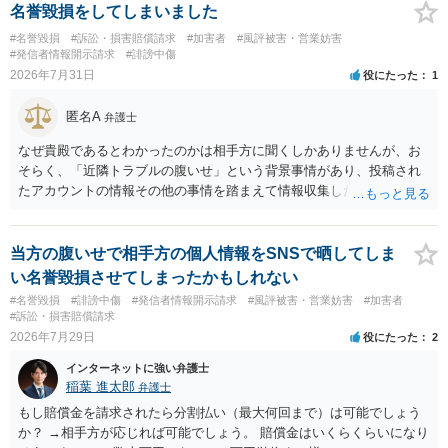
も特定可能になるよう、複数ルートで開示請求が行われることが多い
名誉毀損をしてしまいました
です。さらにいえば、利用者からの口コミ投稿の場合、開示請求者は
#名誉毀損
#訴訟・損害賠償請求
#加害者
#風評被害・営業妨害
ある程度対象者を特定できている（ただし証拠による裏付けか必要な
#発信者情報開示請求
#誹謗中傷
ので発信者情報開示請求をする）というケースが比較的多いと思われ
2026年7月31日
役にたった
1
ます。
匿名A
弁護士
なぜ貴殿であるとわかったのかは相手方に聞くしかありませんが、お
そらく、「近隣トラブルの腹いせ」という背景事情があり、投稿され
たアカウントの情報その他の事情を踏まえて情報収集した結果、この
ような投稿をするのは貴殿しかいないと推測したもので、これに対し
貴殿が投稿した事実を認めてしまったことで「答え合わせ」になって
しまったのではないでしょうか。 相手方の動きについても、相手方次
当方の腹いせで相手方の個人情報をSNSで晒してしま
第ですので何とも言えません。公開の場で回答するには情報が乏し
い名誉毀損させてしまったかもしれない
く、ここで詳細を明らかにすることは事案の特定に繋がってしまうの
#名誉毀損
#誹謗中傷
#発信者情報開示請求
#風評被害・営業妨害
#加害者
で、弁護士へ直接相談した方がよいです。
#訴訟・損害賠償請求
2026年7月29日
役にたった
2
インターネットに強い弁護士
稲葉 進太郎
弁護士
もし賠償金を請求されたら分割払い（最大何回まで）は可能でしょう
か？ →相手方が応じれば可能でしょう。 賠償金はいくらくらいになり