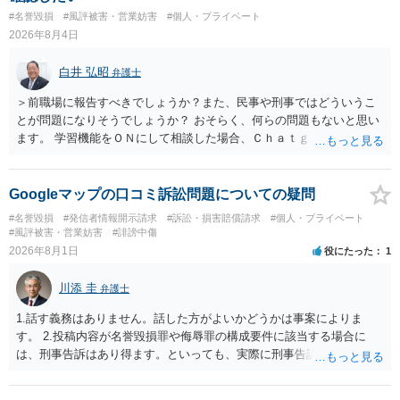
#名誉毀損
#風評被害・営業妨害
#個人・プライベート
2026年8月4日
白井 弘昭
弁護士
＞前職場に報告すべきでしょうか？また、民事や刑事ではどういうこ
とが問題になりそうでしょうか？ おそらく、何らの問題もないと思い
ます。 学習機能をＯＮにして相談した場合、Ｃｈａｔｇｐｔがｏｐｅ
ｎＡＩに相談内容を蓄積し、他の質問者への何らかの回答の際に参照
する可能性がありますが、個人名や会社名を特定していない限り、一
般論として抽象化されて回答に織り込まれる可能性が生じるにすぎま
Googleマップの口コミ訴訟問題についての疑問
せんので、その情報自体が、秘密情報に当たるとは思えませんし、名
#名誉毀損
#発信者情報開示請求
#訴訟・損害賠償請求
#個人・プライベート
誉棄損として、個人や会社に対する誹謗中傷の不特定多数への公開に
#風評被害・営業妨害
#誹謗中傷
当たるとも思われません。 もちろん、誰がその内容をｃｈａｔｇｐｔ
2026年8月1日
役にたった
1
に入力したかも第三者にしられることはないので、個人や会社の特定
をせずに書き込んだことで（おそらく特定して書き込んだとして
川添 圭
弁護士
も）、相談者さんが刑事民事の責任に問われることはないでしょう。
私見ながらご参考まで。
1.話す義務はありません。話した方がよいかどうかは事案によりま
す。 2.投稿内容が名誉毀損罪や侮辱罪の構成要件に該当する場合に
は、刑事告訴はあり得ます。といっても、実際に刑事告訴に動くかど
うかは事案によります。 3.これも事案によりますが、半年から1年程度
です。Googleは電話番号の開示請求もできることが多いので、少しで