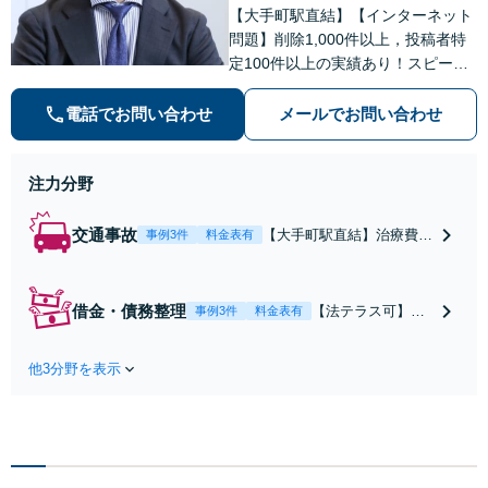
【大手町駅直結】【インターネット
問題】削除1,000件以上，投稿者特
定100件以上の実績あり！スピーデ
ィーな対応。【交通事故】治療費の
打切り延長交渉・慰謝料の増額なら
電話でお問い合わせ
メールでお問い合わせ
お任せを。【借金・債務整理】状況
にあわせた解決策をご提案【初回面
注力分野
談無料】
交通事故
【大手町駅直結】治療費の
事例3件
料金表有
打切り延長交渉・慰謝料等
の増額の実績多数！既に賠
償額が提案されていても、
借金・債務整理
【法テラス可】
事例3件
料金表有
保険会社と粘り強く交渉を
【大手町駅直結】
行い、問題をより良い解決
「過度に散財して
に導きます。【初回面談無
他3分野を表示
しまった」「自宅
料】【弁護士特約利用可】
を手放したくな
【ビデオ面談可】
い」など、依頼者
さまの状況にあわ
せた解決策をご提
示いたします。任