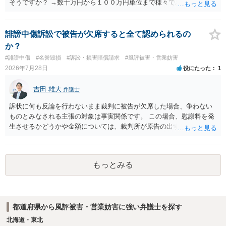
そうですか？ →数十万円から１００万円単位まで様々であり、不明で
す。相手方から相談者様に対し請求がなされた場合、減額や分割の交
渉が行われ、双方合意に至れば支払が開始され、決裂して相手方が訴
訟提起を選択すれば訴訟の中で解決がなされる流れが通常です。
誹謗中傷訴訟で被告が欠席すると全て認められるの
か？
#誹謗中傷
#名誉毀損
#訴訟・損害賠償請求
#風評被害・営業妨害
2026年7月28日
役にたった
1
吉田 雄大
弁護士
訴状に何も反論を行わないまま裁判に被告が欠席した場合、争わない
ものとみなされる主張の対象は事実関係です。 この場合、慰謝料を発
生させるかどうかや金額については、裁判所が原告の出す証拠に基づ
いて判断します。 このため、請求額の一部だけが認められたり、ある
いは判決の額が0円となることも、可能性としてはありえます。
もっとみる
都道府県から風評被害・営業妨害に強い弁護士を探す
北海道・東北