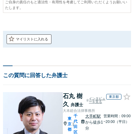
ご自身の責任のもと適法性・有用性を考慮してご利用いただくようお願いい
たします。
マイリストに入れる
この質問に回答した弁護士
石丸 樹
東京都
インタビュ
ーを見る
久
弁護士
大本総合法律事務所
千
大手町駅
営業時間：09:00
東
代
~20:00（平日）
から徒歩1
京
|
田
分
都
区