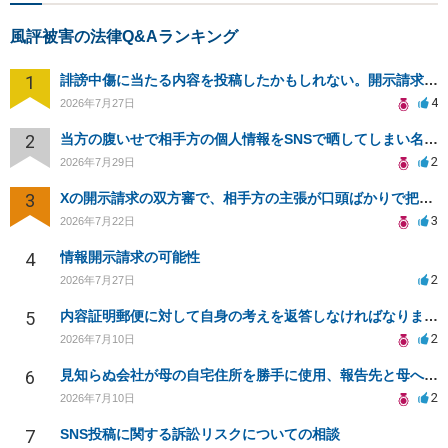
風評被害の法律Q&Aランキング
1
誹謗中傷に当たる内容を投稿したかもしれない。開示請求や民事刑事裁判に発展しうるのか教えて欲しい。
4
2026年7月27日
2
当方の腹いせで相手方の個人情報をSNSで晒してしまい名誉毀損させてしまったかもしれない
2
2026年7月29日
3
Xの開示請求の双方審で、相手方の主張が口頭ばかりで把握しきれません
3
2026年7月22日
4
情報開示請求の可能性
2
2026年7月27日
5
内容証明郵便に対して自身の考えを返答しなければなりませんか？
2
2026年7月10日
6
見知らぬ会社が母の自宅住所を勝手に使用、報告先と母への影響について相談
2
2026年7月10日
7
SNS投稿に関する訴訟リスクについての相談