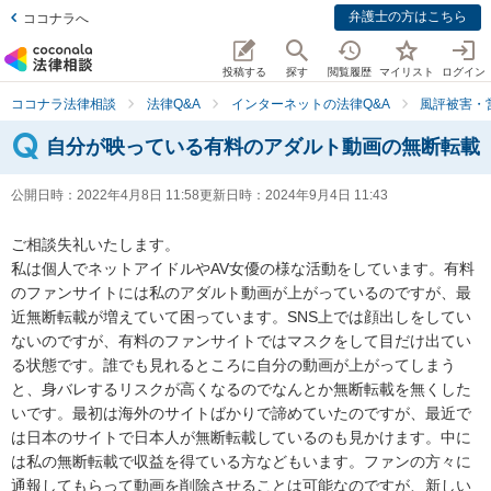
弁護士の方はこちら
ココナラへ
投稿する
探す
閲覧履歴
マイリスト
ログイン
ココナラ法律相談
法律Q&A
インターネットの法律Q&A
風評被害・
自分が映っている有料のアダルト動画の無断転載
公開日時：
2022年4月8日 11:58
更新日時：
2024年9月4日 11:43
ご相談失礼いたします。

私は個人でネットアイドルやAV女優の様な活動をしています。有料
のファンサイトには私のアダルト動画が上がっているのですが、最
近無断転載が増えていて困っています。SNS上では顔出しをしてい
ないのですが、有料のファンサイトではマスクをして目だけ出てい
る状態です。誰でも見れるところに自分の動画が上がってしまう
と、身バレするリスクが高くなるのでなんとか無断転載を無くした
いです。最初は海外のサイトばかりで諦めていたのですが、最近で
は日本のサイトで日本人が無断転載しているのも見かけます。中に
は私の無断転載で収益を得ている方などもいます。ファンの方々に
通報してもらって動画を削除させることは可能なのですが、新しい