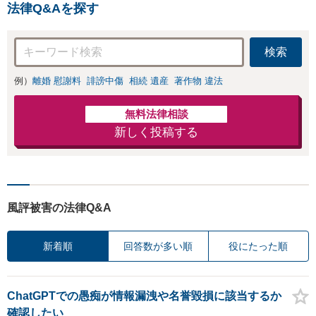
法律Q&Aを探す
意整理／自己破産
／法人破産／個人
再生など幅広い分
検索
野に対応。人生の
再出発をサポート
例）
離婚 慰謝料
誹謗中傷
相続 遺産
著作物 違法
【初回面談無料】
無料法律相談
新しく投稿する
風評被害の法律Q&A
新着順
回答数が多い順
役にたった順
ChatGPTでの愚痴が情報漏洩や名誉毀損に該当するか
確認したい