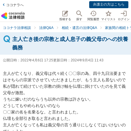
弁護士の方はこちら
ココナラへ
投稿する
探す
閲覧履歴
マイリスト
ログイン
ココナラ法律相談
法律Q&A
相続・遺言の法律Q&A
家族間の相続ト
主人亡き後の宗教と成人息子の義父母のへの扶養
義務
公開日時：
2022年4月6日 17:25
更新日時：
2024年9月4日 11:43
主人が亡くなり、義父母は代々続く〇〇宗の為、四十九日法要まで
はそちらの宗派でさせていただきましたが、もう主人も居ないので
私が隠れて続けていた宗教の掛け軸を仏壇に掛けていたのを見て義
父母が激怒。

うちに嫁いだのならうち以外の宗教は許さない。

どうしてもやめられないのなら

〇〇家の名を名乗るな。と言われました。

仏壇も全部引き取ると言われました。

主人が亡くなっても私は義父母の言う通りにしなくてはいけないの