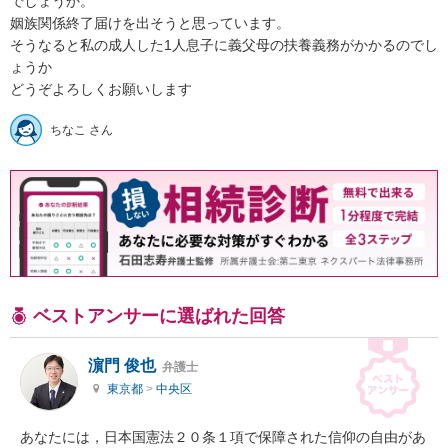
でしょうか。

姻族関係終了届けを出そうと思っています。

そうなると私の成人した1人息子に義父母の扶養義務がかかるのでし
ょうか

どうぞよろしくお願いします
ちなこ さん
ベストアンサーに選ばれた回答
濵門 俊也
弁護士
東京都
>
中央区
あなたには，日本国憲法２０条１項で保障された信仰の自由があ