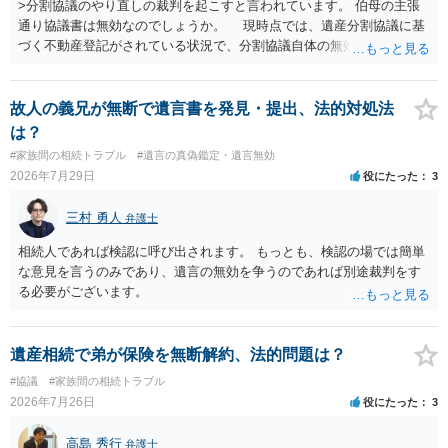
>分割協議のやり直しの裁判を起こすと言われています。 伯母の主張
通り協議書は無効なのでしょうか。 現時点では、遺産分割協議に基
づく不動産登記がされている状況で、分割協議自体の無効を裁判所が
認めたわけではないので、分割協議の効力に影響はありません。 先
方の訴訟の主張及び立証次第ですが、 ・御祖母様の認知能力に関する
医師の意見書、筆跡鑑定 が提出されればその効力が否定される可能性
故人の義兄が無断で遺言書を発見・提出、法的対処法
はありますが、 ・伯母様自身が分割協議に加わっていること ・御祖母
は？
様の意に反する遺産分割協議を行う実益が誰にあったかの立証が困難
#家族間の相続トラブル
#遺言の真偽鑑定・遺言無効
であること からすると、実際に遺産分割協議の効力が否定される可能
2026年7月29日
役にたった
3
性はそれほど高くない（立証のハードルは非常に高い）ということが
言えると思います。
三村 勇人
弁護士
相続人であれば検認に呼び出されます。 もっとも、検認の場では簡単
な意見を言うのみであり、遺言の無効を争うのであれば別途裁判をす
る必要がございます。
遺産相続で弟が保険を無断解約、法的問題は？
#協議
#家族間の相続トラブル
2026年7月26日
役にたった
3
高島 秀行
弁護士