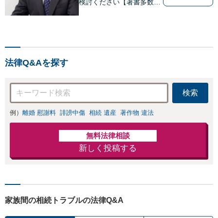
検討ください【著書多数】
【離婚の解決実績300件以
上】心のケアもしながら全
力でサポートします【相続
問題】複雑な遺産分割・相
続放棄・遺留分なども、基
法律Q&Aを探す
本からわかりやすくご説明
します【人形町駅2分】
検索
例）
離婚 慰謝料
誹謗中傷
相続 遺産
著作物 違法
無料法律相談
新しく投稿する
家族間の相続トラブルの法律Q&A