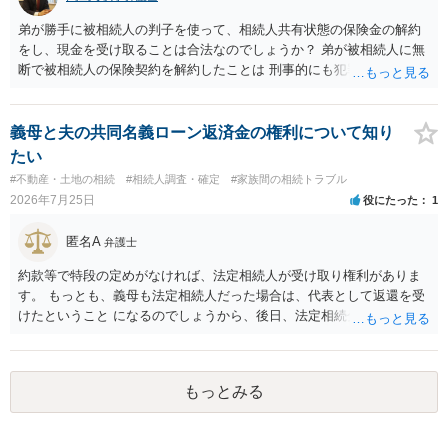
弟が勝手に被相続人の判子を使って、相続人共有状態の保険金の解約
をし、現金を受け取ることは合法なのでしょうか？ 弟が被相続人に無
断で被相続人の保険契約を解約したことは 刑事的にも犯罪となる可能
性があり、民事的には無効だと思います。 保険会社で解約の際に提出
された書類のコピーを取得して、弁護士に面談で詳しい事情を話して
相談 されたら良いと思います。
義母と夫の共同名義ローン返済金の権利について知り
たい
#不動産・土地の相続
#相続人調査・確定
#家族間の相続トラブル
2026年7月25日
役にたった
1
匿名A
弁護士
約款等で特段の定めがなければ、法定相続人が受け取り権利がありま
す。 もっとも、義母も法定相続人だった場合は、代表として返還を受
けたということ になるのでしょうから、後日、法定相続分に基づいて
精算を求めることは可能と思います。
もっとみる