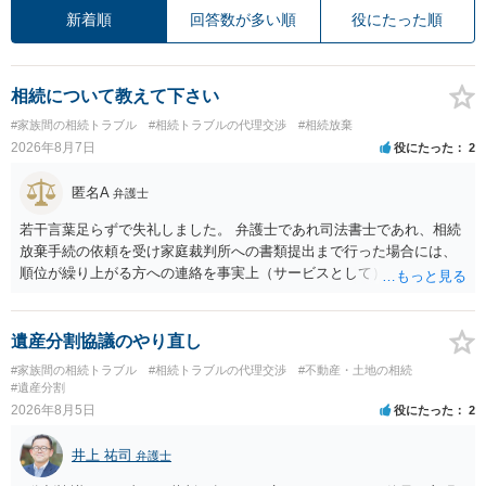
新着順
回答数が多い順
役にたった順
相続について教えて下さい
#家族間の相続トラブル
#相続トラブルの代理交渉
#相続放棄
2026年8月7日
役にたった
2
匿名A
弁護士
若干言葉足らずで失礼しました。 弁護士であれ司法書士であれ、相続
放棄手続の依頼を受け家庭裁判所への書類提出まで行った場合には、
順位が繰り上がる方への連絡を事実上（サービスとして）行うことは
あります。その「連絡」だけを弁護士が業務としてお受けすることは
できない、という意味でした。
遺産分割協議のやり直し
#家族間の相続トラブル
#相続トラブルの代理交渉
#不動産・土地の相続
#遺産分割
2026年8月5日
役にたった
2
井上 祐司
弁護士