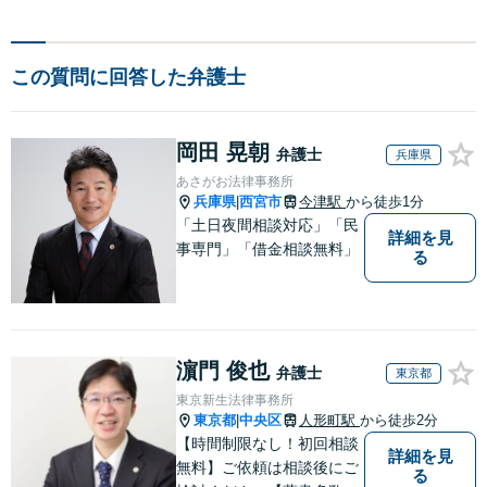
この質問に回答した弁護士
岡田 晃朝
弁護士
兵庫県
あさがお法律事務所
兵庫県
西宮市
今津駅
から徒歩1分
|
「土日夜間相談対応」「民
詳細を見
事専門」「借金相談無料」
る
濵門 俊也
弁護士
東京都
東京新生法律事務所
東京都
中央区
人形町駅
から徒歩2分
|
【時間制限なし！初回相談
詳細を見
無料】ご依頼は相談後にご
る