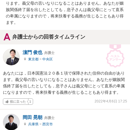
ります。義父母の言いなりになることはありません。あなたが姻
族関係終了届を出したとしても，息子さんは義父母にとって直系
の卑属になりますので，将来扶養する義務が生じることもあり得
ます。
弁護士からの回答タイムライン
濵門 俊也
弁護士
東京都
>
中央区
あなたには，日本国憲法２０条１項で保障された信仰の自由があり
ます。義父母の言いなりになることはありません。あなたが姻族関
係終了届を出したとしても，息子さんは義父母にとって直系の卑属
になりますので，将来扶養する義務が生じることもあり得ます。
2022年4月6日 17:25
役に立った
1
岡田 晃朝
弁護士
兵庫県
>
西宮市