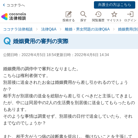
弁護士の方はこちら
ココナラへ
投稿する
探す
閲覧履歴
マイリスト
ログイン
ココナラ法律相談
法律Q&A
離婚・男女問題の法律Q&A
婚姻費用(別
婚姻費用の審判の実際
公開日時：
2022年4月5日 18:54
更新日時：
2022年4月6日 14:34
婚姻費用の調停中で審判となりました。

こちらは権利者側です。

別居後に送金されたお金は婚姻費用から差し引かれるのでしょう
か？

相手方が別居後の送金を総額から差し引くべきだと主張してきまし
たが、中には同居中の2人の生活費を別居後に送金してもらったもの
もあります。

そのような事情は調査せず、別居後の日付で送金していたら、それ
までなのでしょうか？

また、相手方がうつ病の診断書を提出し、働けないことを主張して