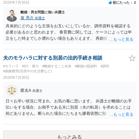
2026年7月30日
役にたった
2
離婚・男女問題に強い弁護士
泉 亮介
弁護士
具体的にどのような主張をお互いにしているか、調停資料を確認する
必要があるかと思われます。 養育費に関しては、ケースによっては申
立をした時までしか遡れない場合もありえます。 再婚後の相手方の行
動がどのようなものであったのかも重要であるため、相手が再婚後の
養育費に関するやりとり等があればそちらについても確認する必要が
あるでしょう。 公開相談の場での回答よりも個別に弁護士にご相談さ
夫のモラハラに対する別居の法的手続き相談
れることをお勧めいたします。
#モラハラ
#DV・暴力
#離婚すること自体
#離婚の慰謝料
#調停
#婚姻費用(別居中の生活費など)
2026年7月30日
匿名A
弁護士
日々お辛い状況に苛まれ、お気の毒に思います。 弁護士が離婚のお手
伝いをする場合、お相手である夫に別居（夫の転居）を求めることは
殆どありません。断られた場合にたちまち膠着状態に陥ってしまうの
と、同居中の依頼者ご本人をますます窮地に陥らせてしまう可能性が
高いためです。 実務的には、ご相談者さまが転居する形で離婚協議等
を進める選択を採らざるを得ないことが圧倒的多数です。
もっとみる