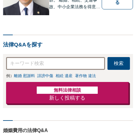
る
故、中小企業法務を得意に
しています。 解決に向け
て、全力で対応致します。
♯ラポルテ本館３階♯駐車場
有り♯子連れ相談可♯中小企
業診断士資格有り
法律Q&Aを探す
検索
例）
離婚 慰謝料
誹謗中傷
相続 遺産
著作物 違法
無料法律相談
新しく投稿する
婚姻費用の法律Q&A