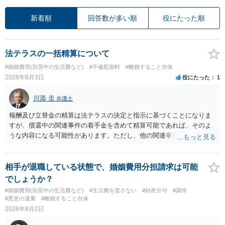
新着順
回答数が多い順
役にたった順
法テラスの一括精算について
#婚姻費用(別居中の生活費など)
#不倫慰謝料
#離婚すること自体
2026年8月3日
役にたった
1
川添 圭
弁護士
報酬及び立替金の精算は法テラスの決定と指示に基づくことになりま
すが、償還中の関連事件の着手金を含めて精算可能であれば、そのよ
うな内容になる可能性があります。ただし、他の関連事件でも相手方
から金銭を取得できる場合には個別に考える場合もあります。個別事
情によって対応が違いますので、法テラスへお尋ねいただいた方が確
実です。
相手が退職している状態で、婚姻費用分担請求は可能
でしょうか？
#婚姻費用(別居中の生活費など)
#生活費を渡さない
#財産分与
#調停
#悪意の遺棄
#離婚すること自体
2026年8月2日