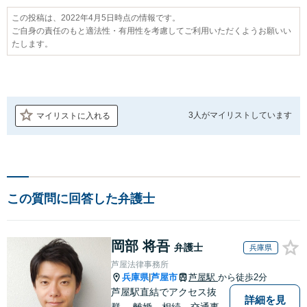
この投稿は、2022年4月5日時点の情報です。
ご自身の責任のもと適法性・有用性を考慮してご利用いただくようお願いい
たします。
3人が
マイリストしています
マイリストに入れる
この質問に回答した弁護士
岡部 将吾
弁護士
兵庫県
芦屋法律事務所
兵庫県
芦屋市
芦屋駅
から徒歩2分
|
芦屋駅直結でアクセス抜
詳細を見
群。 離婚、相続、交通事