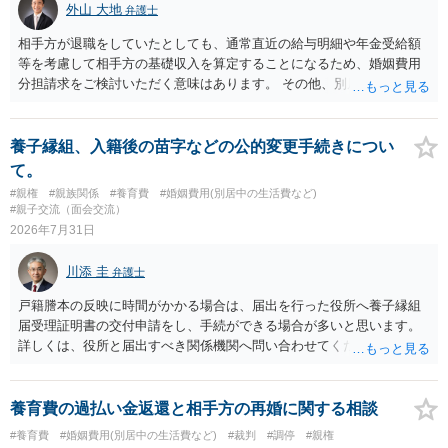
外山 大地
弁護士
相手方が退職をしていたとしても、通常直近の給与明細や年金受給額
等を考慮して相手方の基礎収入を算定することになるため、婚姻費用
分担請求をご検討いただく意味はあります。 その他、別居の経緯、質
問者様の年収、監護されているお子様がいるかといった事情をふまえ
て、ご検討いただくのが良いかと思います。
養子縁組、入籍後の苗字などの公的変更手続きについ
て。
#親権
#親族関係
#養育費
#婚姻費用(別居中の生活費など)
#親子交流（面会交流）
2026年7月31日
川添 圭
弁護士
戸籍謄本の反映に時間がかかる場合は、届出を行った役所へ養子縁組
届受理証明書の交付申請をし、手続ができる場合が多いと思います。
詳しくは、役所と届出すべき関係機関へ問い合わせてください。
養育費の過払い金返還と相手方の再婚に関する相談
#養育費
#婚姻費用(別居中の生活費など)
#裁判
#調停
#親権