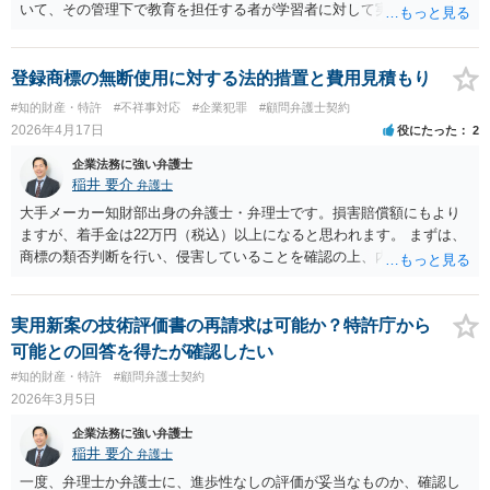
ない、又は単に権利行使されていないなど、様々な可能性がありま
いて、その管理下で教育を担任する者が学習者に対して実施する教育
す。他人が販売していることだけでは、適法とは判断できません。
活動」と定義しています。 該当例として講義・実習、特別活動（学
級活動・クラブ活動・学校行事等）、部活動、課外補習授業等を、該
当しない例として自主的なボランティア活動・保護者会・ＰＴＡ活動
登録商標の無断使用に対する法的措置と費用見積もり
等を列挙しています。 本件をこれに当てはめますと、 ①主体である学
#知的財産・特許
#不祥事対応
#企業犯罪
#顧問弁護士契約
校司書は、学校図書館法第６条第１項上「専ら学校図書館の職務に従
2026年4月17日
役にたった
2
事する職員」と位置づけられ、運用指針にいう「教育を担任する者」
に該当しません。 ②活動内容も、特別活動・学校行事等ではなく、図
企業法務に強い弁護士
書館独自の読書推進活動であり、該当例のいずれにも当たりません。
稲井 要介
弁護士
したがって、本件展示は「授業の過程」要件を満たさず、３５条によ
大手メーカー知財部出身の弁護士・弁理士です。損害賠償額にもより
る適法化はできないと考えられます。 ただし、繰り返しになります
ますが、着手金は22万円（税込）以上になると思われます。 まずは、
が、ご相談のケースのような事案が裁判沙汰になることが現実的には
商標の類否判断を行い、侵害していることを確認の上、内容証明を送
ほぼないため、今後も裁判例が積み重なる可能性がきわめて低く、ど
付し、差止・損害賠償を請求していくことになります。交渉次第で
ちらの解釈が正しいのかについて司法の判断が下されることがないも
は、ライセンス許諾をすることも考えられます。
のと思われます。
実用新案の技術評価書の再請求は可能か？特許庁から
可能との回答を得たが確認したい
#知的財産・特許
#顧問弁護士契約
2026年3月5日
企業法務に強い弁護士
稲井 要介
弁護士
一度、弁理士か弁護士に、進歩性なしの評価が妥当なものか、確認し