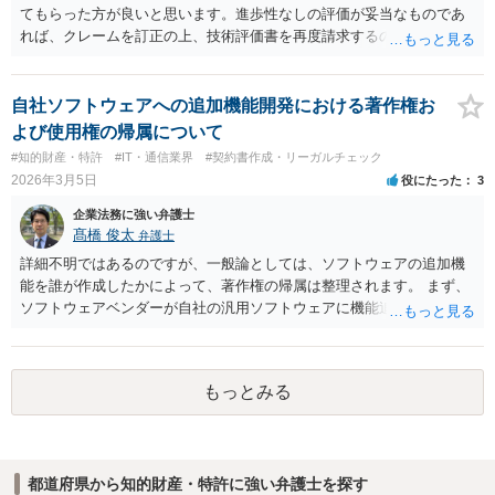
てもらった方が良いと思います。進歩性なしの評価が妥当なものであ
れば、クレームを訂正の上、技術評価書を再度請求するのが良いと考
えます。「最初の実用新案技術評価書の謄本の送達があつた日から二
月を経過」すると、クレーム訂正ができなくなるのでご留意ください
（実案法１４条の２第１項）。なお、条文上、「最初の」との限定が
自社ソフトウェアへの追加機能開発における著作権お
あることからも、法は、２回目以降の実用新案技術評価書を予定して
よび使用権の帰属について
います。
#知的財産・特許
#IT・通信業界
#契約書作成・リーガルチェック
2026年3月5日
役にたった
3
企業法務に強い弁護士
髙橋 俊太
弁護士
詳細不明ではあるのですが、一般論としては、ソフトウェアの追加機
能を誰が作成したかによって、著作権の帰属は整理されます。 まず、
ソフトウェアベンダーが自社の汎用ソフトウェアに機能追加を行った
場合、そのプログラムを実際に作成したのがベンダーであれば、特段
の合意がない限り、追加部分を含めたプログラムの著作権は原則とし
てベンダーに帰属します。利用者が費用を負担している場合でも、そ
もっとみる
れだけで著作権が利用者に移転するわけではありません。 一方、利用
者側に認められるのは通常、その追加機能を含むソフトウェアを契約
の範囲内で利用する権利（使用許諾）にとどまることが多く、その具
体的な範囲は契約内容によって決まります。たとえば、当該利用者の
都道府県から知的財産・特許に強い弁護士を探す
みが使用できるのか、ベンダーが他の顧客にも同様の機能を提供でき