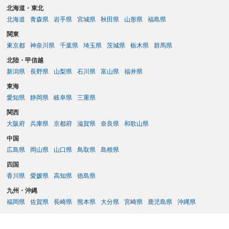
るのか、といった点は契約によって調整されるのが一般的です。 ま
北海道・東北
た、契約で特別の定めを設けることにより、追加機能の著作権を利用
北海道
青森県
岩手県
宮城県
秋田県
山形県
福島県
者に帰属させる、あるいはベンダーに帰属させつつ利用者に独占的な
関東
使用権を認めるといった整理をすることも可能です。 したがって、費
東京都
神奈川県
千葉県
埼玉県
茨城県
栃木県
群馬県
用負担のみをもって著作権の帰属が決まるものではなく、著作物を創
作した主体と、当事者間の契約内容によって決まると考えられます。
北陸・甲信越
新潟県
長野県
山梨県
石川県
富山県
福井県
東海
愛知県
静岡県
岐阜県
三重県
関西
大阪府
兵庫県
京都府
滋賀県
奈良県
和歌山県
中国
広島県
岡山県
山口県
鳥取県
島根県
四国
香川県
愛媛県
高知県
徳島県
九州・沖縄
福岡県
佐賀県
長崎県
熊本県
大分県
宮崎県
鹿児島県
沖縄県