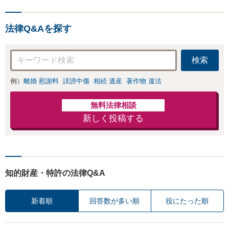
法律Q&Aを探す
検索
例）
離婚 慰謝料
誹謗中傷
相続 遺産
著作物 違法
無料法律相談
新しく投稿する
知的財産・特許の法律Q&A
新着順
回答数が多い順
役にたった順