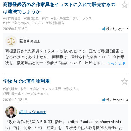
商標登録済の名作家具をイラストに入れて販売するの
は違法でしょうか
#著作権侵害
#知的財産・特許
#個人事業主・フリーランス
#海外企業との契約トラブル
#商標権侵害
2026年7月16日
役にたった
2
匿名A
弁護士
商標登録された家具をイラストに描いただけで、直ちに商標権侵害に
なるわけではありません。 商標権は、登録された名称・ロゴ・立体形
状を、指定商品と同一・類似の商品について、出所を示す表示として
使用した場合に問題となります。したがって、家具を作品の題材とし
て描くにとどまる場合は、通常、商標権侵害にはなりにくいと考えら
れます。 ただし、家具名や特徴的な形状を商品名・広告に大きく表示
学校内での著作物利用
し、公式商品やライセンス商品と誤認させる販売方法であれば、商標
#知的財産・特許
#芸能・エンタメ業界
#学校法人
権や不正競争防止法上の問題が生じ得ます。家具のデザインに著作権
#契約書作成・リーガルチェック
が認められる場合は、著作権も別途問題となります。 無料のSNS投稿
2026年5月21日
役にたった
3
やプレゼントでも、著作権侵害は成立し得ます。商標権については、
有料か無料かよりも、商標として使用しているかが重要です。 また、
細川 大介
弁護士
日本の商標権は原則として日本国内にのみ効力を持ちます。外国で販
売する場合は、販売国の商標・意匠等を確認する必要があります。 他
「改正著作権法第３５条運用指針」（https://sartras.or.jp/unyoshishi
の作家の例は、許諾を得ている、権利が消滅している、侵害に当たら
n/）では、同条にいう「授業」を「学校その他の教育機関の責任にお