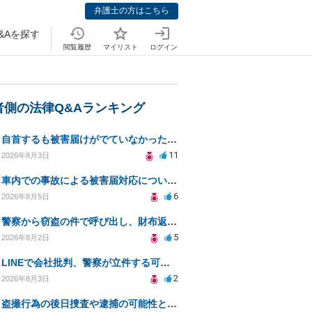
弁護士の方はこちら
&Aを探す
閲覧履歴
マイリスト
ログイン
者側の法律Q&Aランキング
自首するも被害届けがでていなかった場合
11
2026年8月3日
車内での事故による被害届対応についての相談
6
2026年8月5日
警察から窃盗の件で呼び出し、財布返却で自首すべきか？
5
2026年8月2日
LINEで会社批判、警察が立件する可能性は？
2
2026年8月3日
盗撮行為の後日捜査や逮捕の可能性と初動対応について