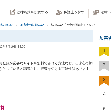
法律相談を投稿する
弁護士を探す
法律Q
法律Q&A
加害者の法律Q&A
法律Q&A「捜査の可能性について」
加害
22年7月19日 14:09
1
員登録が必要なサイトを無料でみれる方法など、出来心で調
2
うとしていると認識され、捜査を受ける可能性はあります
3
4
回答
5