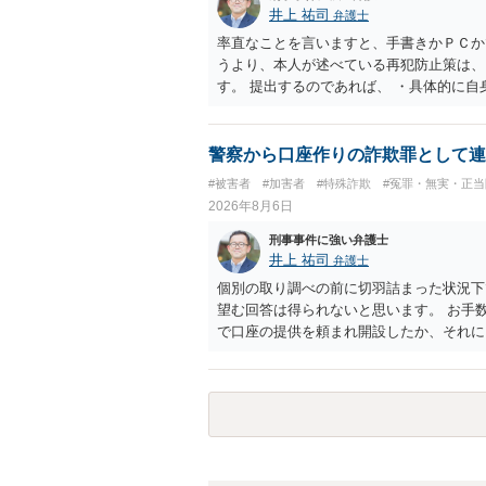
井上 祐司
弁護士
率直なことを言いますと、手書きかＰＣか
うより、本人が述べている再犯防止策は、
す。 提出するのであれば、 ・具体的に
用している再犯防止策（例えば保護観察所
者の証言 など、証拠で担保された客観性
もともと執行猶予が狙える事案であれば本
警察から口座作りの詐欺罪として連
は、本人が再発防止策をいくら述べてもほ
#被害者
#加害者
#特殊詐欺
#冤罪・無実・正当
2026年8月6日
刑事事件に強い弁護士
井上 祐司
弁護士
個別の取り調べの前に切羽詰まった状況下
望む回答は得られないと思います。 お手
で口座の提供を頼まれ開設したか、それに
ついて、お近くで詳細な法律相談を受けら
でいえば、任意取り調べの場合、ＩＣレコ
ます。