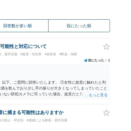
回答数が多い順
役にたった順
可能性と対応について
雇・退学回避
#痴漢・性犯罪
#加害者
#釈放・保釈
役にたった
1
。 以下、ご質問に回答いたします。 ①女性に故意に触れたと判
お酒を飲んでおり少し手の振りが大きくなってしまっていたこと
いない防犯カメラに写っていた場合、故意だと判定されやすい
あると判断されることは無いかと思います。 ②逮捕、呼び出し
の犯罪を犯したとして、逮捕、呼び出しされる可能性はどれほど
けであり、さらにその場で女性等のアクションが無かったことか
察に捕まる可能性はありますか
極めて低いと思います。 ③逮捕呼び出しまでの期間 大体どれ
留の阻止・準抗告
#逮捕による解雇・退学回避
考えれば良いのでしょうか？ 逮捕や呼び出しの可能性は極めて
でしょう。