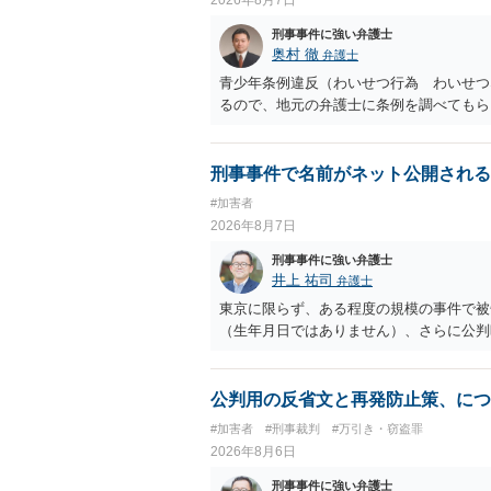
刑事事件に強い弁護士
奥村 徹
弁護士
青少年条例違反（わいせつ行為 わいせつ
るので、地元の弁護士に条例を調べてもら
刑事事件で名前がネット公開される
#加害者
2026年8月7日
刑事事件に強い弁護士
井上 祐司
弁護士
東京に限らず、ある程度の規模の事件で被
（生年月日ではありません）、さらに公判
公判用の反省文と再発防止策、につ
#加害者
#刑事裁判
#万引き・窃盗罪
2026年8月6日
刑事事件に強い弁護士