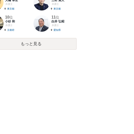
大橋 卓生
三村 勇人
弁護士
弁護士
東京都
東京都
10
11
位
位
小杉 和
白井 弘昭
弁護士
弁護士
京都府
愛知県
もっと見る