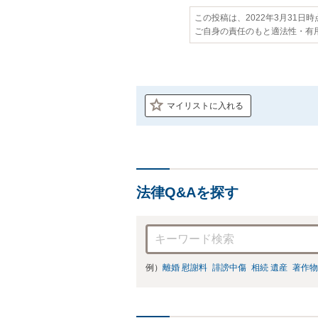
この投稿は、2022年3月31日
ご自身の責任のもと適法性・有
マイリストに入れる
法律Q&Aを探す
例）
離婚 慰謝料
誹謗中傷
相続 遺産
著作物