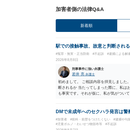
加害者側の法律Q&A
新着順
駅での接触事故、故意と判断される
#冤罪・無実・正当防衛
#不起訴
#逮捕による解
2026年8月8日
刑事事件に強い弁護士
若井 亮
弁護士
初めまして。 ご相談内容を拝見しました
断されるか 当たってしまった際に、私は
も事実です。それが仮に、私が気がついて
のでしょうか？ お伺いする限り、故意が
の可能性 この行為により、痴漢やその他
でしょうか？ 誤って当たってしまっただ
DMで未成年へのセクハラ発言は警
らすると、この後に呼び出される可能性は
#加害者
#前科・前歴をつけたくない
#逮捕や勾
ほどの期間逮捕呼び出しの可能性があると
#児童ポルノ・わいせつ物頒布等
#不起訴
低いと思います。 連絡が来ることはない
2026年8月7日