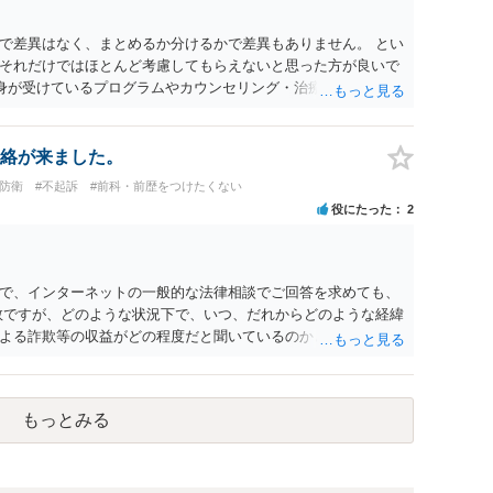
で差異はなく、まとめるか分けるかで差異もありません。 とい
それだけではほとんど考慮してもらえないと思った方が良いで
自身が受けているプログラムやカウンセリング・治療の内容 ・利
と連携した職業支援の内容や具体的な就労・監督状況） ・監督
と実現可能性があるものでなければあまり意味がありません。
人の反省の言葉だけで十分であり、実刑となるか微妙な事案で
絡が来ました。
とんど効果は望めないというのが実感です。
防衛
#不起訴
#前科・前歴をつけたくない
役にたった
2
で、インターネットの一般的な法律相談でご回答を求めても、
数ですが、どのような状況下で、いつ、だれからどのような経緯
よる詐欺等の収益がどの程度だと聞いているのかということに
れたうえで対処方法を探された方がよいと思われます。 一般論
ーダーを持参して取り調べ内容を録音することは必須だと考え
もっとみる