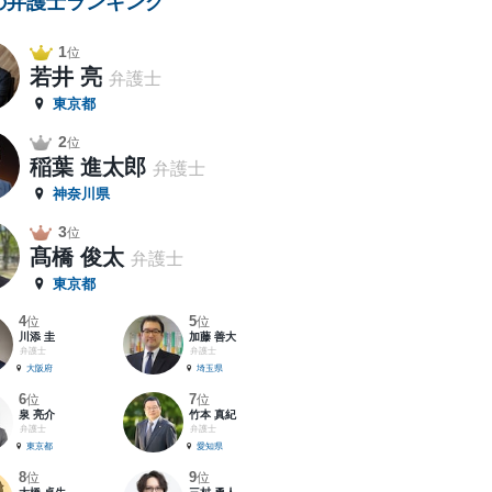
の弁護士ランキング
1
位
若井 亮
弁護士
東京都
2
位
稲葉 進太郎
弁護士
神奈川県
3
位
髙橋 俊太
弁護士
東京都
4
5
位
位
川添 圭
加藤 善大
弁護士
弁護士
大阪府
埼玉県
6
7
位
位
泉 亮介
竹本 真紀
弁護士
弁護士
東京都
愛知県
8
9
位
位