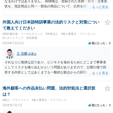
なるわけではありません。 商標権は、登録された名称・ロゴ・立体形
状を、指定商品と同一・類似の商品について、出所を示す表示として
使用した場合に問題となります。したがって、家具を作品の題材とし
て描くにとどまる場合は、通常、商標権侵害にはなりにくいと考えら
れます。 ただし、家具名や特徴的な形状を商品名・広告に大きく表示
外国人向け日本語特訓事業の法的リスクと対策につい
し、公式商品やライセンス商品と誤認させる販売方法であれば、商標
て教えてください
権や不正競争防止法上の問題が生じ得ます。家具のデザインに著作権
#契約書作成・リーガルチェック
#学校法人
#個人事業主・フリーランス
が認められる場合は、著作権も別途問題となります。 無料のSNS投稿
#スタートアップ・新規事業
やプレゼントでも、著作権侵害は成立し得ます。商標権については、
2026年7月12日
役にたった
2
有料か無料かよりも、商標として使用しているかが重要です。 また、
日本の商標権は原則として日本国内にのみ効力を持ちます。外国で販
王 宣麟
弁護士
売する場合は、販売国の商標・意匠等を確認する必要があります。 他
の作家の例は、許諾を得ている、権利が消滅している、侵害に当たら
それなりに複雑な話であり、ビジネスを進めるためにどこまで事業者
ない、又は単に権利行使されていないなど、様々な可能性がありま
としてリスクを織り込むかという問題がありますので、公開の場で回
す。他人が販売していることだけでは、適法とは判断できません。
答する内容としてはあくまでも一般的な観点からの回答になります
が、 全体的な方向性でいえば、 ・提供するサービスの中心を「日本語
授業・言語コーチング」と明確に位置付け、サーフィンや農業体験、
工場見学等のアクティビティは、旅行商品ではなく授業に付随した無
海外顧客への作品未払い問題、法的対処法と選択肢
償の交流・学習機会として整理すること。 ・宿泊・交通・レンタカー
は？
等の契約主体および支払は常にクライアント本人と事業者の間で完結
#個人・プライベート
#個人事業主・フリーランス
させ、日本語講師は予約手続や支払の代理・媒介・取次・窓口を担わ
2026年7月7日
役にたった
3
ないこと。 ・利用規約・免責条項では、①講師は旅行業者ではなく運
送・宿泊等のサービス提供者とは独立した立場であること、②参加者