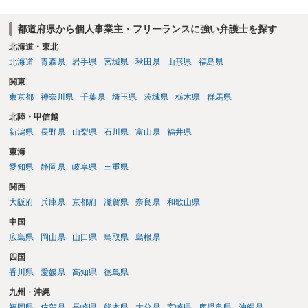
す場合は、競業避止義務が契約上課されているのであれば、同業に納
品することが難しくなるケースもある。他方で契約終了後であっても
都道府県から個人事業主・フリーランスに強い弁護士を探す
「●年間、競業避止義務が存続する」という建付けになっている場合
は、契約終了後であっても注意が必要 ということになるかと存じま
北海道・東北
す。 ご不安であれば、契約書類等一式を持参して弁護士の相談される
北海道
青森県
岩手県
宮城県
秋田県
山形県
福島県
ことをお勧めします。
関東
東京都
神奈川県
千葉県
埼玉県
茨城県
栃木県
群馬県
北陸・甲信越
新潟県
長野県
山梨県
石川県
富山県
福井県
東海
愛知県
静岡県
岐阜県
三重県
関西
大阪府
兵庫県
京都府
滋賀県
奈良県
和歌山県
中国
広島県
岡山県
山口県
鳥取県
島根県
四国
香川県
愛媛県
高知県
徳島県
九州・沖縄
福岡県
佐賀県
長崎県
熊本県
大分県
宮崎県
鹿児島県
沖縄県