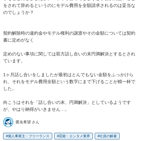
をされて辞めるというのにモデル費用を全額請求されるのは妥当な
のでしょうか？

契約解除時の違約金やモデル権利の譲渡やその金額については契約
書に定めがなく

定めのない事項に関しては双方話し合いの末円満解決とするとされ
ています。

1ヶ月話し合いをしましたが最初はとんでもない金額をふっかけら
れ、それをモデル費用全額という数字にまで下げることが精一杯で
した。

向こうはそれを「話し合いの末、円満解決」としているようです
が、やはり納得がいきません…。
匿名希望 さん
個人事業主・フリーランス
芸能・エンタメ業界
社員の解雇