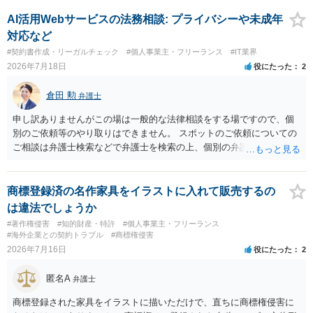
AI活用Webサービスの法務相談: プライバシーや未成年
対応など
#契約書作成・リーガルチェック
#個人事業主・フリーランス
#IT業界
2026年7月18日
役にたった
2
倉田 勲
弁護士
申し訳ありませんがこの場は一般的な法律相談をする場ですので、個
別のご依頼等のやり取りはできません。 スポットのご依頼についての
ご相談は弁護士検索などで弁護士を検索の上、個別の弁護士にご連絡
ください。
商標登録済の名作家具をイラストに入れて販売するの
は違法でしょうか
#著作権侵害
#知的財産・特許
#個人事業主・フリーランス
#海外企業との契約トラブル
#商標権侵害
2026年7月16日
役にたった
2
匿名A
弁護士
商標登録された家具をイラストに描いただけで、直ちに商標権侵害に