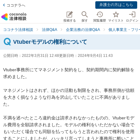
弁護士の方はこちら
ココナラへ
投稿する
探す
閲覧履歴
マイリスト
ログイン
ココナラ法律相談
法律Q&A
企業法務の法律Q&A
個人事業主・フリ
Vtuberモデルの権利について
公開日時：
2022年3月31日 12:48
更新日時：
2024年9月4日 11:43
Vtuber事務所にてマネジメント契約をし、契約期間内に契約解除を
求めました。

マネジメントはされず、ほかの活動も制限をされ、事務所側が信頼
を大きく損なうような行為を沢山していたことに不満がありまし
た。

不満を述べたところ違約金は請求されなかったものの、Vtuberモデ
ル費用を全額請求されました。モデルの権利をいただかない場合で
もいただく場合でも同額を払ってもらうと言われたので権利を使用
することにしましたが、ハッキリ言ってしまうと事務所に酷いこと