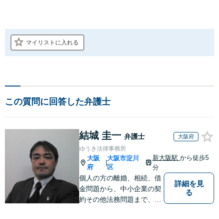
マイリストに入れる
この質問に回答した弁護士
結城 圭一
弁護士
大阪府
ゆうき法律事務所
新大阪駅
から徒歩5
大阪
大阪市淀川
|
府
区
分
個人の方の離婚、相続、借
詳細を見
金問題から、中小企業の契
る
約その他法務問題まで、小
さい事務所ですが、コンパ