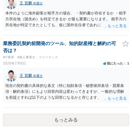
王 宣麟
弁護士
の移動・アクティビティ参加は自己の判断と責任によること、③講師
の故意・重大な過失を除く範囲で事故等についての責任を限定するこ
本件のように海外顧客が相手方の場合、 ・契約書が存在するか ・相手
とを明示すること。 この辺りは意識して書類等を作成された方がよろ
方所在地（国含め）を特定できるか が最も重要になります。 相手方の
しいかと思います。 公開の場で個別具体的な内容に従って回答するの
所在地が特定できたとしても、仮に国外在住者であれば、当該国の弁
にも限界がありますので、資料などを持参の上、弁護士の相談される
護士を起用してレターを送付するか、示談交渉を依頼するかを検討し
ことをお勧めします。
なければなりませんが、海外弁護士は一般的に、日本の弁護士よりも
タイムチャージが高く、費用倒れになる可能性も高いです。 公開の場
業務委託契約前開発のツール、知的財産権と解約の可
で詳細なご相談を聞くには限界がありますので、詳細は別途お問合せ
否は？
いただいた方がよいかと存じます。
#IT業界
#個人事業主・フリーランス
2026年7月6日
役にたった
1
王 宣麟
弁護士
現在の契約書の具体的な条文（特に知財条項・秘密保持条項・競業条
項・解約条項）にもより回答内容は変わってきますが、一般的な理解
を前提とすれば以下のような回答になるかと存じます。 ・ツールの作
成・提供自体が業務委託の成果物の範囲に含まれていないのであれ
ば、相談者様が独自に開発したツールであるため知的財産が相談者様
に帰属する ・相手方の同意が得られるのであれば、契約を合意解除す
もっとみる
ることも可能。ただし合意解除する場合の条項については、契約書上
の他の条項との兼ね合いで不利にならないよう調整が必要 ・契約を残