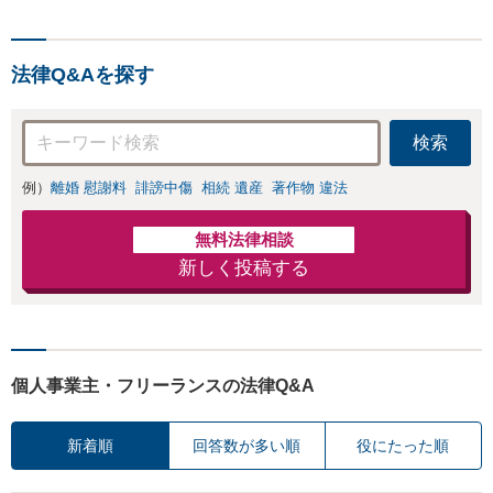
クトでハイフォーマンスを
モットーに日々の業務を行
っております。
法律Q&Aを探す
検索
例）
離婚 慰謝料
誹謗中傷
相続 遺産
著作物 違法
無料法律相談
新しく投稿する
個人事業主・フリーランスの法律Q&A
新着順
回答数が多い順
役にたった順