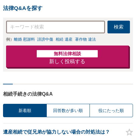
法律Q&Aを探す
検索
例）
離婚 慰謝料
誹謗中傷
相続 遺産
著作物 違法
無料法律相談
新しく投稿する
相続手続きの法律Q&A
新着順
回答数が多い順
役にたった順
遺産相続で従兄弟が協力しない場合の対処法は？