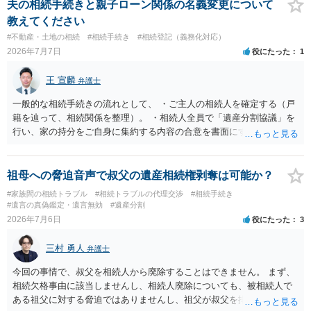
スクが一応あるからです。 ただし、実際には、自宅内にめぼしい財産
夫の相続手続きと親子ローン関係の名義変更について
がなく、滞納賃料が増え続けるのを止めるため、 解約をして鍵を返却
教えてください
してしまうというケースもそれなりにあります。 また、お母様の通帳
#不動産・土地の相続
#相続手続き
#相続登記（義務化対応）
や印鑑などは現に保管されているのであれば、 そのまま保管されてお
2026年7月7日
役にたった
1
いた方が良いかと思います。 相続人全員が相続放棄された場合には、
相続財産清算人が選任される場合があり、 その場合には当該清算人に
王 宣麟
弁護士
引き継いでいただくことになります。 ちなみに前提として、お母様の
お姉さんがご存命である以上、 その子（甥、姪）にはそもそも相続権
一般的な相続手続きの流れとして、 ・ご主人の相続人を確定する（戸
は発生しないので、甥姪の方々は相続放棄は不要になると考えられま
籍を辿って、相続関係を整理）。 ・相続人全員で「遺産分割協議」を
す。 明確にお答えができずに申し訳ありませんが、以上ご参考にして
行い、家の持分をご自身に集約する内容の合意を書面にする。 ・その
いただければ幸いです。
合意に基づき、不動産の相続登記を申請する（法務局）。 ・住宅ロー
ンと抵当権の名義について、金融機関と協議し、可能ならあなた名義
に切り替える（団信の見直しなども含めて）。 ・ただし、親子ローン
祖母への脅迫音声で叔父の遺産相続権剥奪は可能か？
で義母も共有名義に入っている場合、通常は、義母の持分や義母のロ
#家族間の相続トラブル
#相続トラブルの代理交渉
#相続手続き
ーン部分を動かすには、義母本人の同意・協議が不可欠です。 ここが
#遺言の真偽鑑定・遺言無効
#遺産分割
今回の「義母と連絡が取れない」状況での大きなネックになります。
2026年7月6日
役にたった
3
連絡が取れない相続人・共有者がいる場合、相続手続きは次のような
段階的対応が推奨されています。 １．戸籍・戸籍の附票・住民票で義
三村 勇人
弁護士
母の最新住所と生存状況を確認する。 まずは、被相続人（ご主人）の
戸籍から相続人を辿り、義母の戸籍・戸籍附票を取り、現住所や転居
今回の事情で、叔父を相続人から廃除することはできません。 まず、
履歴を確認する方法が一般的です。 ２．住所が分かった場合、内容証
相続欠格事由に該当しませんし、相続人廃除についても、被相続人で
明郵便などの方法で手紙を送る。 電話やメールで連絡が取れないとき
ある祖父に対する脅迫ではありませんし、祖父が叔父を排除する意思