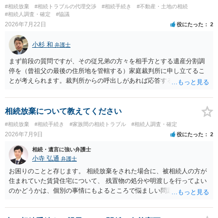
#相続放棄
#相続トラブルの代理交渉
#相続手続き
#不動産・土地の相続
#相続人調査・確定
#協議
2026年7月22日
役にたった
2
小杉 和
弁護士
まず前段の質問ですが、その従兄弟の方々を相手方とする遺産分割調
停を（曾祖父の最後の住所地を管轄する）家庭裁判所に申し立てるこ
とが考えられます。裁判所からの呼出しがあれば応答する可能性がま
だあるのではないでしょうか。 後段の質問については、相続放棄は可
能と思われます。時間が思った以上にないので必要書類をてきぱきと
揃える必要があります。その点是非御注意ください。
相続放棄について教えてください
#相続放棄
#相続手続き
#家族間の相続トラブル
#相続人調査・確定
2026年7月9日
役にたった
2
相続・遺言に強い弁護士
小寺 弘通
弁護士
お困りのことと存じます。 相続放棄をされた場合に、被相続人の方が
住まれていた賃貸住宅について、 残置物の処分や明渡しを行ってよい
のかどうかは、個別の事情にもよるところで悩ましい問題です。 相続
放棄をされた方が賃貸借契約を解約し、残置物を処分して明け渡した
場合、 「相続財産を処分」したと評価され、相続放棄が無効となるリ