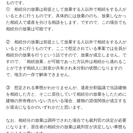
ものです。

①　相続分の放棄は前提として放棄する人以外で相続をする人が
いるときに行うものです。具体的には放棄ののち、放棄しなかっ
た相続人で遺産を分ける相談をします。ですので、この場合でも
相続分の放棄は可能です。

②　相続分の放棄は前提として放棄する人以外で相続をする人が
いるときに行うものです。ここで想定されている事案では全員が
相続分の放棄を行うという話ですので、放棄が成立しません。で
すので、「相続放棄」が可能であった方以外は相続から逃れるこ
とができず相続人に財産が共有され未分割の状態になりますの
で、地主の一存で解体できません。

③　想定される事態がわかりませんが、遺産分割協議で当該建物
を相続した方と、そこに居住していて相続分の放棄をしたために
建物の所有権がいない方がいる場合、建物の貸借関係が成立する
か退去になるかのいずれかだと思います。

なお、相続分の放棄は調停でされた場合でも裁判官の決定が必要
になります。居住者の相続分の放棄は裁判官が決定しない事態も