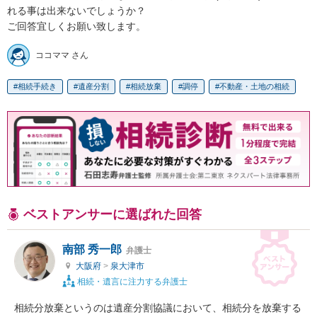
れる事は出来ないでしょうか？

ご回答宜しくお願い致します。
ココママ さん
相続手続き
遺産分割
相続放棄
調停
不動産・土地の相続
ベストアンサーに選ばれた回答
南部 秀一郎
弁護士
大阪府
>
泉大津市
相続・遺言に注力する弁護士
相続分放棄というのは遺産分割協議において、相続分を放棄する