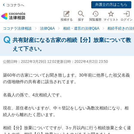
弁護士の方はこちら
ココナラへ
投稿する
探す
閲覧履歴
マイリスト
ログイン
ココナラ法律相談
法律Q&A
相続・遺言の法律Q&A
相続手続きの法律
共有財産になる古家の相続【分】放棄について教
えて下さい。
公開日時：
2022年3月29日 12:02
更新日時：
2022年4月2日 23:50
築60年の古家についてお聞き致します。30年前に他界した祖父名義
の借地物件の共有者に該当されてます。

名義人の孫で、4次相続人です。

現在、居住者がいますが、中々登記をしない為数次相続になり、相
続人から離れたく思います。

相続【分】放棄についてですが、3ヶ月以内に行う相続放棄と全く違