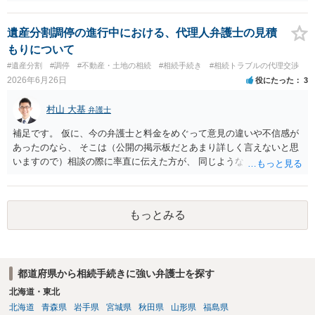
は、公的な通知手段として内容証明郵便を使い、「遺産分割協議をし
も現れておりません。 そのため、「遺産相続権を剥奪」することは難
たい」「持分の調整をしたい」旨を正式に通知することが推奨されて
しいです。 それよりも、質問の内容ですと、お母様は、遺留分侵害額
います。 ３．それでも連絡がつかない／返信がない場合 義母が行方不
請求を検討できますので、そちらを相談したほうがよいと思われま
遺産分割調停の進行中における、代理人弁護士の見積
明状態で、所在が確認できない場合：「不在者財産管理人の選任」を
す。
もりについて
家庭裁判所に申し立てて、管理人を通じて手続を進める方法が検討さ
#遺産分割
#調停
#不動産・土地の相続
#相続手続き
#相続トラブルの代理交渉
れます。 また、住所は分かるが、意図的に連絡を無視されている／協
2026年6月26日
役にたった
3
議に応じない場合は、家庭裁判所に「遺産分割調停」を申し立てて、
裁判所の場で話し合い・調整をする方法が有効とされています。 どの
村山 大基
弁護士
方法で進めるべきか、という点に関して公開の場でアドバイスするの
にも限界があるかと思いますので、具体的な資料等をご持参の上、弁
補足です。 仮に、今の弁護士と料金をめぐって意見の違いや不信感が
護士の相談されることをお勧めします。
あったのなら、 そこは（公開の掲示板だとあまり詳しく言えないと思
いますので）相談の際に率直に伝えた方が、 同じようなトラブルを避
ける上で重要だと思います。
もっとみる
都道府県から相続手続きに強い弁護士を探す
北海道・東北
北海道
青森県
岩手県
宮城県
秋田県
山形県
福島県