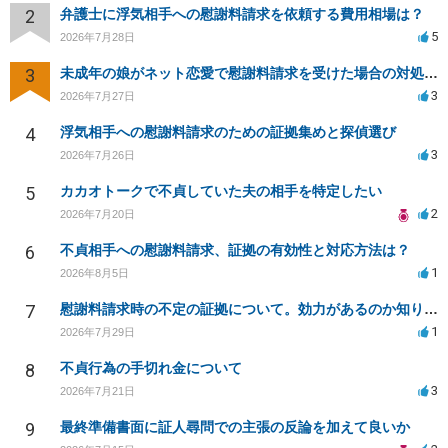
2
弁護士に浮気相手への慰謝料請求を依頼する費用相場は？
5
2026年7月28日
3
未成年の娘がネット恋愛で慰謝料請求を受けた場合の対処法は？
3
2026年7月27日
4
浮気相手への慰謝料請求のための証拠集めと探偵選び
3
2026年7月26日
5
カカオトークで不貞していた夫の相手を特定したい
2
2026年7月20日
6
不貞相手への慰謝料請求、証拠の有効性と対応方法は？
1
2026年8月5日
7
慰謝料請求時の不定の証拠について。効力があるのか知りたい。
1
2026年7月29日
8
不貞行為の手切れ金について
3
2026年7月21日
9
最終準備書面に証人尋問での主張の反論を加えて良いか