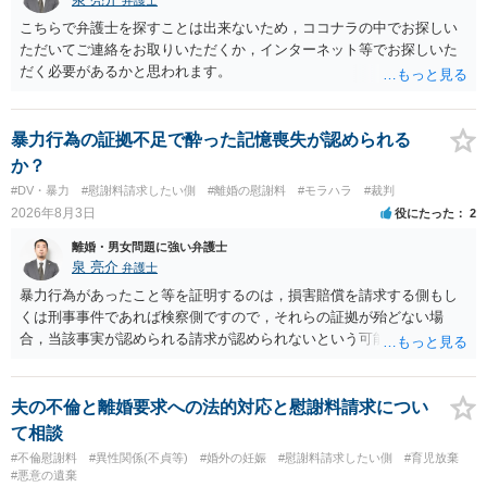
弁護士
値と夫との関係との均衡のように思います。 ③行政書士に委任をして
いるのであれば，どのような内容の委任なのか不明ですが，その行政
こちらで弁護士を探すことは出来ないため，ココナラの中でお探しい
書士との協議になると思います。請求するか，訴訟にするか，その点
ただいてご連絡をお取りいただくか，インターネット等でお探しいた
の見極めや，相手方は性交類似行為は認めているのか，それさえも否
だく必要があるかと思われます。
定しているのかによって，考え方・進め方は変わってくると思いま
す。 ④性交類似行為を認めているにもかかわらず支払を拒否するので
あれば，本人（行政書士でも同じだと思います。）への対応ではあま
暴力行為の証拠不足で酔った記憶喪失が認められる
り変わらないように思います。減額で折り合えるなら本人様の交渉で
か？
もよいように思いますが，ゼロかどうかの観点であれば，訴訟に進む
#DV・暴力
#慰謝料請求したい側
#離婚の慰謝料
#モラハラ
#裁判
しかなくなるようにも思います。そうしますと，お近くの弁護士に相
2026年8月3日
役にたった
2
談して進めることを検討した方がよいようにも思います。
離婚・男女問題に強い弁護士
泉 亮介
弁護士
暴力行為があったこと等を証明するのは，損害賠償を請求する側もし
くは刑事事件であれば検察側ですので，それらの証拠が殆どない場
合，当該事実が認められる請求が認められないという可能性はあるで
しょう。
夫の不倫と離婚要求への法的対応と慰謝料請求につい
て相談
#不倫慰謝料
#異性関係(不貞等)
#婚外の妊娠
#慰謝料請求したい側
#育児放棄
#悪意の遺棄