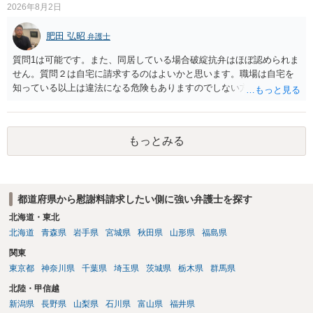
2026年8月2日
肥田 弘昭
弁護士
質問1は可能です。また、同居している場合破綻抗弁はほぼ認められま
せん。質問２は自宅に請求するのはよいかと思います。職場は自宅を
知っている以上は違法になる危険もありますのでしない方が良いで
す。質問３は可能かと思います。質問４は悪意の遺棄などに該当する
かと思います。有責配偶者ですので相手方からの離婚は拒否しても仮
に訴訟されても法的に成立しません。質問５は認知すると養育費支払
もっとみる
い、相続権が発生します。合意があれば法的に可能ですが法律で強制
することはできません。質問６は可能です。質問７は不貞行為の写真
データ（ハメ撮り）、第三者撮影の腕組み写真、夫の自白録音まであ
るのであれば十分かと思います。ご参考にしてください。
都道府県から慰謝料請求したい側に強い弁護士を探す
北海道・東北
北海道
青森県
岩手県
宮城県
秋田県
山形県
福島県
関東
東京都
神奈川県
千葉県
埼玉県
茨城県
栃木県
群馬県
北陸・甲信越
新潟県
長野県
山梨県
石川県
富山県
福井県