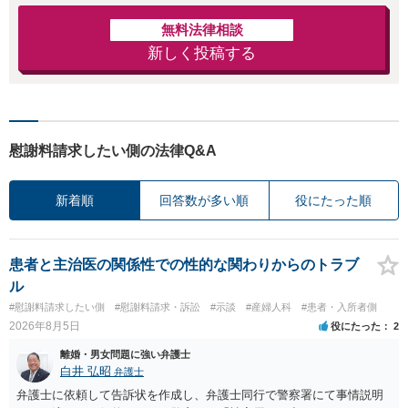
無料法律相談
新しく投稿する
慰謝料請求したい側の法律Q&A
新着順
回答数が多い順
役にたった順
患者と主治医の関係性での性的な関わりからのトラブ
ル
#慰謝料請求したい側
#慰謝料請求・訴訟
#示談
#産婦人科
#患者・入所者側
2026年8月5日
役にたった
2
離婚・男女問題に強い弁護士
白井 弘昭
弁護士
弁護士に依頼して告訴状を作成し、弁護士同行で警察署にて事情説明