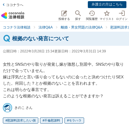
弁護士の方はこちら
ココナラへ
投稿する
探す
閲覧履歴
マイリスト
ログイン
ココナラ法律相談
法律Q&A
離婚・男女問題の法律Q&A
慰謝料請求
根拠のない発言について
公開日時：
2022年3月28日 15:34
更新日時：
2022年3月31日 14:39
女性とSNSのやり取りが発覚し嫁が激怒し別居中。SNSのやり取り
だけで会っていません。

嫁は浮気だと言い張り会ってもないのに会ったと決めつけたりSEX
した。何回した？とか根拠のないことを言われます。

これは明らかな暴言です。

このような根拠のない発言は訴えることができますか？
きのこ さん
慰謝料請求したい側
不倫慰謝料
モラハラ