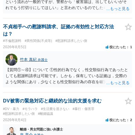
という流れが一般的ですが、警察から「被害届は、出してもいいがそ
れでもう打切りにしてほしい」と言われているのでしたら、あまり結
論は変わらないかもしれないですね。 所轄の警察を飛び越えて、直接
検察庁に訴えるのもありかもしれないですが、実際に捜査をするの
は、結局所轄だと思われますので、やはり結論は変わらないかもしれ
不貞相手への慰謝料請求、証拠の有効性と対応方法
ないです。 一度、最寄りの「刑事に強い」とうたっている弁護士に相
は？
談してみてはいかがでしょうか。 以上、ご参考まで。
#不倫慰謝料
#異性関係(不貞等)
#慰謝料請求したい側
2026年8月5日
役にたった
1
竹本 真紀
弁護士
【質問①～④】について ①性的行為でなく，性交類似行為であったと
しても慰謝料請求は可能です。しかも，保有している証拠は，交際の
ような関係にあり，少なくとも性交類似行為の存在を確実に証明でき
るものです（裏を返せば，証拠で認められる範囲でしか認めていない
ことを窺わせるものです。）。ですから，慰謝料請求を進めることで
よいと思います。 ただ．慰謝料額については，婚姻破綻に至っていな
DV被害の緊急対応と継続的な法的支援を求む
いとして，この点を考慮されることになるかもしれません。 ②夫との
#DV・暴力
#モラハラ
#生活費を渡さない
#暴行・傷害罪
今後のことを考えて書いてもらうか否かを検討するのがよいと思いま
#慰謝料請求したい側
#離婚協議
す。今ある証拠以上のことを証明（証明力を強めることも含む）でき
2026年8月4日
役にたった
2
るのであれば，前向きに検討を進めるという考え方でもよいでしょ
離婚・男女問題に強い弁護士
う。慰謝料請求としては証拠として使えることが前提であり，その価
泉 亮介