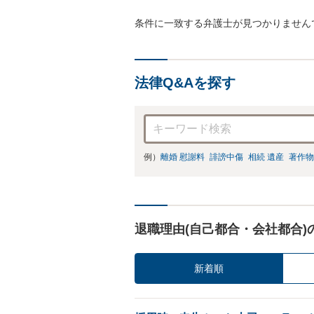
条件に一致する弁護士が見つかりません
法律Q&Aを探す
例）
離婚 慰謝料
誹謗中傷
相続 遺産
著作物
退職理由(自己都合・会社都合)
新着順