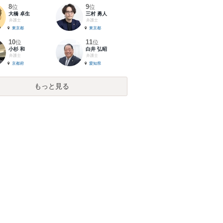
8
9
位
位
大橋 卓生
三村 勇人
弁護士
弁護士
東京都
東京都
10
11
位
位
小杉 和
白井 弘昭
弁護士
弁護士
京都府
愛知県
もっと見る