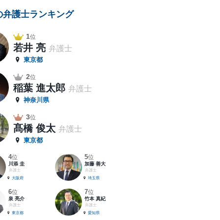
の弁護士ランキング
1
位
若井 亮
弁護士
東京都
2
位
稲葉 進太郎
弁護士
神奈川県
3
位
髙橋 俊太
弁護士
東京都
4
5
位
位
川添 圭
加藤 善大
弁護士
弁護士
大阪府
埼玉県
6
7
位
位
泉 亮介
竹本 真紀
弁護士
弁護士
東京都
愛知県