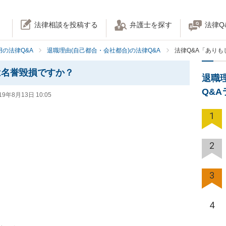
法律相談を投稿する
弁護士を探す
法律Q
の法律Q&A
退職理由(自己都合・会社都合)の法律Q&A
法律Q&A「あり
は名誉毀損ですか？
退職
Q&
19年8月13日 10:05
1
2
3
4