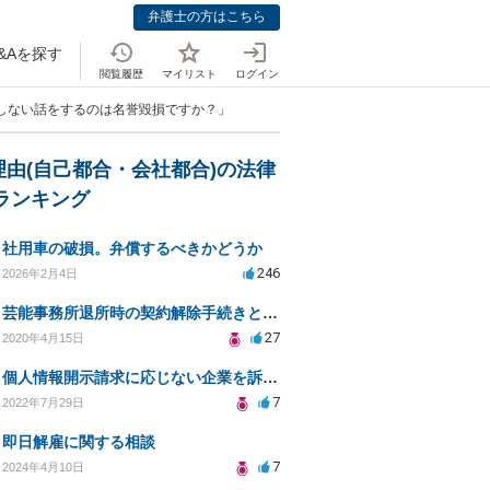
弁護士の方はこちら
&Aを探す
閲覧履歴
マイリスト
ログイン
もしない話をするのは名誉毀損ですか？」
理由(自己都合・会社都合)の法律
Aランキング
社用車の破損。弁償するべきかどうか
246
2026年2月4日
芸能事務所退所時の契約解除手続きと注意事項
27
2020年4月15日
個人情報開示請求に応じない企業を訴えたい
7
2022年7月29日
即日解雇に関する相談
7
2024年4月10日