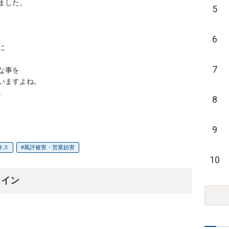
した。

5
6


7
を

ますよね。



8
9
ネス
風評被害・営業妨害
10
ライン