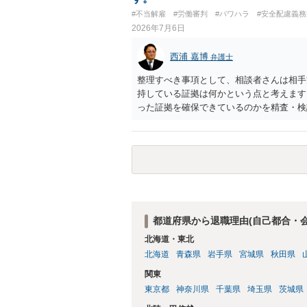
#不当解雇
#労働審判
#パワハラ
#安全配慮義
2026年7月6日
西浦 嘉博
弁護士
整理すべき事項として、相談者さんは相手
持している証拠は何かという点と考えます
った証拠を確保できているのかを精査・検
思われます。 上記、ご参考ください。
都道府県から退職理由(自己都合・
北海道・東北
北海道
青森県
岩手県
宮城県
秋田県
関東
東京都
神奈川県
千葉県
埼玉県
茨城県