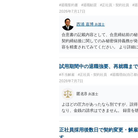
#退職誓約書
#退職勧奨
#正社員・契約社員
#
2026年7月17日
西浦 嘉博
弁護士
合意書の記載内容として、合意締結前の秘
契約締結後に関してのみ秘密保持義務が発
容を精査されてみてください。 より詳細
ることを検討ください。
試用期間中の退職強要、再就職まで
#不当解雇
#正社員・契約社員
#退職理由(自己都
2026年7月7日
匿名B
弁護士
よほどの圧力があったなら別ですが、説得
なり、金銭の請求はできません。 録音を
正社員採用後数日で契約変更・解雇
す。