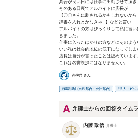
具合が良い日には仕事に出勤させて頂きま
そのある日裏でアルバイトに店長が

【〇〇さんに刺されるかもしれないから

辞書を入れとかなきゃ⠀】などと言い

アルバイトの方はびっくりして私に言いに
きました。

仕事に入ったばかりの方などにそのような事
いい私は社会的地位の低下になってしまい
店長は自分が言ったことは認めています。
@@@ さん
退職理由(自己都合・会社都合)
法人・ビジ
弁護士からの回答タイム
内藤 政信
弁護士