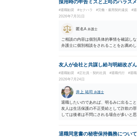
採用時の申告ミスと上司のハラスメ
#退職勧奨
#セクハラ
#労働・雇用契約違反
#
2026年7月31日
匿名A
弁護士
ご相談の内容は個別具体的事情を確認しな
弁護士に個別相談をされることをお薦めし
友人が会社と共謀し給与明細改ざん
#退職勧奨
#正社員・契約社員
#退職代行
#退
2026年7月24日
井上 祐司
弁護士
退職したいのであれば、明るみに出ること
友人は生活保護の不正受給として詐欺の罪
しては後者は不問にされる場合が多いと思
退職同意書の秘密保持義務について