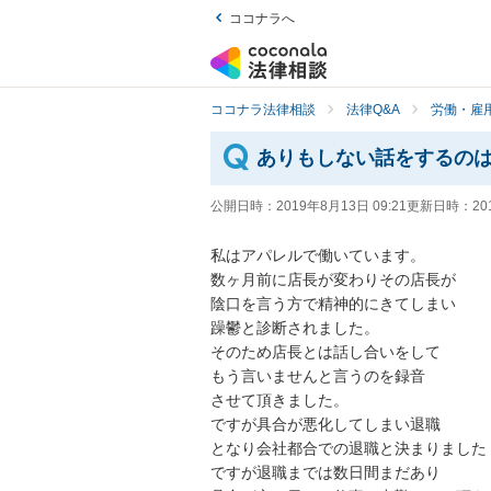
ココナラへ
ココナラ法律相談
法律Q&A
労働・雇用
ありもしない話をするの
公開日時：
2019年8月13日 09:21
更新日時：
20
私はアパレルで働いています。

数ヶ月前に店長が変わりその店長が

陰口を言う方で精神的にきてしまい

躁鬱と診断されました。

そのため店長とは話し合いをして

もう言いませんと言うのを録音

させて頂きました。

ですが具合が悪化してしまい退職

となり会社都合での退職と決まりました

ですが退職までは数日間まだあり
