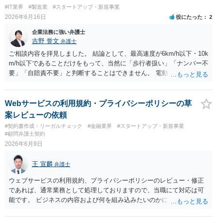
償の交流・学習機会として整理すること。 ・宿泊・交通・レンタカー
#IT業界
#製造業
#スタートアップ・新規事業
等の契約主体および支払は常にクライアント本人と事業者の間で完結
2026年6月16日
役にたった
2
させ、日本語講師は予約手続や支払の代理・媒介・取次・窓口を担わ
ないこと。 ・利用規約・免責条項では、①講師は旅行業者ではなく運
企業法務に強い弁護士
送・宿泊等のサービス提供者とは独立した立場であること、②参加者
吉野 誉文
弁護士
の移動・アクティビティ参加は自己の判断と責任によること、③講師
ご相談内容を拝見しました。 結論として、最高速度が6km/h以下・10k
の故意・重大な過失を除く範囲で事故等についての責任を限定するこ
m/h以下であることだけをもって、当然に「歩行者扱い」「ナンバー不
とを明示すること。 この辺りは意識して書類等を作成された方がよろ
要」「自賠責不要」と判断することはできません。 電動キックボード
しいかと思います。 公開の場で個別具体的な内容に従って回答するの
型のモビリティは、道路交通法・道路運送車両法上、特定小型原動機
にも限界がありますので、資料などを持参の上、弁護士の相談される
付自転車または原動機付自転車に該当する可能性があります。特定小
ことをお勧めします。
型原動機付自転車に該当する場合、免許は不要でも、保安基準への適
Webサービスの利用規約・プライバシーポリシーの草
合、ナンバー取得、自賠責保険加入は必要です。 WALKCARについて
案レビューの依頼
は、メーカー公表情報上、警察庁・国土交通省により、一定の10km/h
#契約書作成・リーガルチェック
#金融業界
#スタートアップ・新規事業
以下モデルについて道路交通法上の車両に当たらず、歩行者扱いと整
#顧問弁護士契約
理された旨が案内されています。 もっとも、これはWALKCARの構
2026年6月9日
造・形状・操作方法等を踏まえた個別整理と考えるべきで、「最高速
度10km/h以下の電動モビリティ一般がすべて歩行者扱いになる」とい
王 宣麟
弁護士
う一般基準が公表されているわけではありません。 したがって、小型
電動キックボードを開発・販売する場合には、「低速だからナンバー
ウェブサービスの利用規約、プライバシーポリシーのレビュー・修正
不要」と判断せず、具体的な仕様を前提に、警察庁・国土交通省・地
であれば、通常業務として処理しておりますので、当職にて対応は可
方運輸局等へ事前確認することをおすすめします。
能です。 ビジネスの内容および何を組み込みたいのかにもよって工数
が変わりますので、詳しくはお問合せいただけますと幸いです。