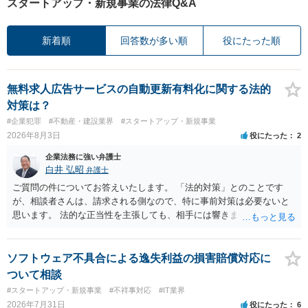
スタートアップ・新規事業の法律Q&A
新着順
回答数が多い順
役にたった順
無料求人広告サービスの自動更新有料化に関する法的
対策は？
#企業犯罪
#不動産・建設業界
#スタートアップ・新規事業
2026年8月3日
役にたった
2
企業法務に強い弁護士
白井 弘昭
弁護士
ご質問の件についてお答えいたします。 「法的対策」とのことです
が、相談者さんは、請求される側なので、特に事前対策は必要ないと
思います。 法的な正当性を主張しても、相手には響きません。そもそ
も、法的正当性が薄いことは相手も分かっていますので。 相手方が法
的手段として裁判（おそらく少額訴訟）をするかどうかの問題ですの
で、訴訟を提起してきたら粛々と対応することになります。 少額訴訟
ソフトウェア不具合による逸失利益の損害賠償対応に
は、１人（１社）年間１０回までしかできないので、こちらが毅然と
ついて相談
支払いを拒否すれば、少額訴訟を提起する可能性は、低いものと思わ
#スタートアップ・新規事業
#不祥事対応
#IT業界
れます。 ただ、裁判を東京などの遠隔地で起こされますと、対応する
2026年7月31日
役にたった
6