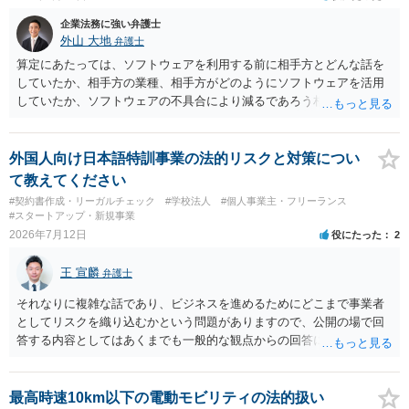
だけで費用がかかりますので、難しいところです。 当事者での対応で
すと、押し負けて支払うかもと考えますので、弁護士に依頼するなど
企業法務に強い弁護士
して対応をすれば、より裁判をしてくる可能性は減りますが、当然費
外山 大地
弁護士
用がかかります。 毅然と拒否して後は裁判するならしてくださいの対
算定にあたっては、ソフトウェアを利用する前に相手方とどんな話を
応、弁護士に依頼して同様の対応、裁判してきたら、従業員にて粛々
していたか、相手方の業種、相手方がどのようにソフトウェアを活用
と対応のどれかを選択することになります。 以上、ご参考まで。
していたか、ソフトウェアの不具合により減るであろう相手方の将来
の収入がどの程度得られる見込みであったか等、精査する必要があり
ます。 すでに王先生からも回答されている通り、最寄りの弁護士に相
談されることをお勧めします。
外国人向け日本語特訓事業の法的リスクと対策につい
て教えてください
#契約書作成・リーガルチェック
#学校法人
#個人事業主・フリーランス
#スタートアップ・新規事業
2026年7月12日
役にたった
2
王 宣麟
弁護士
それなりに複雑な話であり、ビジネスを進めるためにどこまで事業者
としてリスクを織り込むかという問題がありますので、公開の場で回
答する内容としてはあくまでも一般的な観点からの回答になります
が、 全体的な方向性でいえば、 ・提供するサービスの中心を「日本語
授業・言語コーチング」と明確に位置付け、サーフィンや農業体験、
工場見学等のアクティビティは、旅行商品ではなく授業に付随した無
最高時速10km以下の電動モビリティの法的扱い