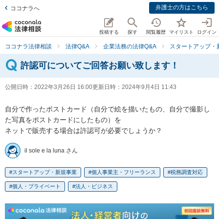
弁護士の方はこちら
ココナラへ
投稿する
探す
閲覧履歴
マイリスト
ログイン
ココナラ法律相談
法律Q&A
企業法務の法律Q&A
スタートアップ・
許認可についてご回答お願い致します！
公開日時：
2022年3月26日 16:00
更新日時：
2024年9月4日 11:43
自分で作ったポストカード（自分で絵を描いたもの、自分で撮影し
た写真をポストカードにしたもの）を

ネットで販売する場合は許認可が必要でしょうか？
il sole e la luna さん
スタートアップ・新規事業
個人事業主・フリーランス
税務調査対応
個人・プライベート
法人・ビジネス