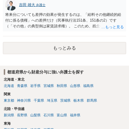
吉田 雄大
弁護士
将来分についても差押の効果が発生するのは、「給料その他継続的給
付に係る債権」への差押だけ（民事執行法151条、151条の2）です
（「その他」の典型例は家賃請求権）。 このため、残念ながらお答え
は否です。つまり、不動産を差し押さえた場合には、申立時までの分
のみが配当の対象です。
もっとみる
都道府県から財産分与に強い弁護士を探す
北海道・東北
北海道
青森県
岩手県
宮城県
秋田県
山形県
福島県
関東
東京都
神奈川県
千葉県
埼玉県
茨城県
栃木県
群馬県
北陸・甲信越
新潟県
長野県
山梨県
石川県
富山県
福井県
東海