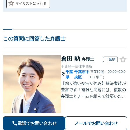
マイリストに入れる
この質問に回答した弁護士
倉田 勲
弁護士
千葉県
千葉第一法律事務所
千葉
千葉市中
営業時間：09:00~20:0
|
県
央区
0（平日）
【粘り強い交渉が強み】解決実績が
豊富です！複雑な問題には、複数の
弁護士とチームを組んで対応いたし
ます。【安心・分かりやすい料金体
系】些細なお悩みにも、丁寧に寄り
添い、不安を軽減します。まずはお
気軽にご相談ください。
電話でお問い合わせ
メールでお問い合わせ