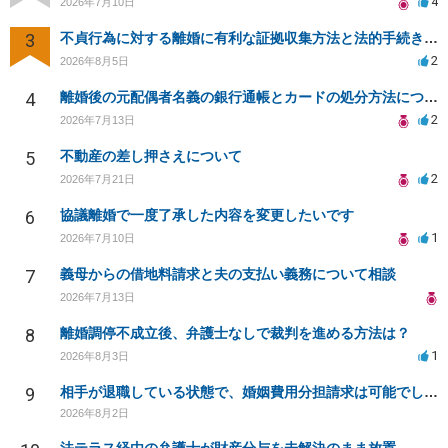
4
2026年7月10日
3
不貞行為に対する離婚に有利な証拠収集方法と法的手続きについて
2
2026年8月5日
4
離婚後の元配偶者名義の銀行通帳とカードの処分方法について
2
2026年7月13日
5
不動産の差し押さえについて
2
2026年7月21日
6
協議離婚で一度了承した内容を変更したいです
1
2026年7月10日
7
義母からの借地料請求と夫の支払い義務について相談
2026年7月13日
8
離婚調停不成立後、弁護士なしで裁判を進める方法は？
1
2026年8月3日
9
相手が退職している状態で、婚姻費用分担請求は可能でしょうか？
2026年8月2日