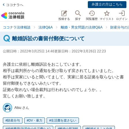
弁護士の方はこちら
ココナラへ
投稿する
探す
閲覧履歴
マイリスト
ログイン
ココナラ法律相談
法律Q&A
離婚・男女問題の法律Q&A
財産分与の
離婚訴訟の書留付郵便について
公開日時：
2022年3月25日 14:46
更新日時：
2022年3月26日 22:23
弁護士に依頼し離婚訴訟をおこしています。

相手は裁判所からの通知を受け取らず戻されてしまいました。

相手は実家にいると聞いてまして、実家に居る証拠を取らないと書
留付郵便もできないみたいです。

証拠が取れない場合裁判は行われないのでしょうか。。

宜しくお願い致します。
Atsu さん
財産分与
DV・暴力
生活費を渡さない
婚姻費用(別居中の生活費など)
離婚の慰謝料
離婚すること自体