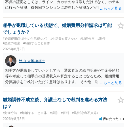
不貞の証拠としては、ライン、カカオのやり取りだけでなく、ホテル
に行った証拠、複数回マンションに滞在した証拠などが有効です。 不
貞の証拠があれば、離婚をさらに有利に進める（離婚したい時期に離
婚する、慰謝料をとるなど）ことができると思われます。 ただし、不
貞発覚後、長期間同居を続けると、不貞を許したとの評価につながる
相手が退職している状態で、婚姻費用分担請求は可能
場合がありますので、ご注意ください。 以上、ご参考まで。
でしょうか？
#婚姻費用(別居中の生活費など)
#生活費を渡さない
#財産分与
#調停
#悪意の遺棄
#離婚すること自体
2026年8月2日
外山 大地
弁護士
相手方が退職をしていたとしても、通常直近の給与明細や年金受給額
等を考慮して相手方の基礎収入を算定することになるため、婚姻費用
分担請求をご検討いただく意味はあります。 その他、別居の経緯、質
問者様の年収、監護されているお子様がいるかといった事情をふまえ
て、ご検討いただくのが良いかと思います。
離婚調停不成立後、弁護士なしで裁判を進める方法
は？
#財産分与
#離婚すること自体
#調停
#審判
#異性関係(不貞等)
2026年8月3日
役にたった
1