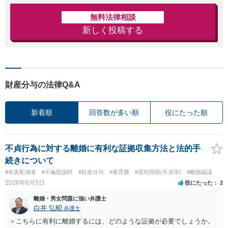
無料法律相談
新しく投稿する
財産分与の法律Q&A
新着順
回答数が多い順
役にたった順
不貞行為に対する離婚に有利な証拠収集方法と法的手
続きについて
#有責配偶者
#不倫慰謝料
#財産分与
#養育費
#異性関係(不貞等)
#離婚協議
2026年8月5日
役にたった
2
離婚・男女問題に強い弁護士
白井 弘昭
弁護士
＞こちらに有利に離婚するには、どのような証拠が必要でしょうか。