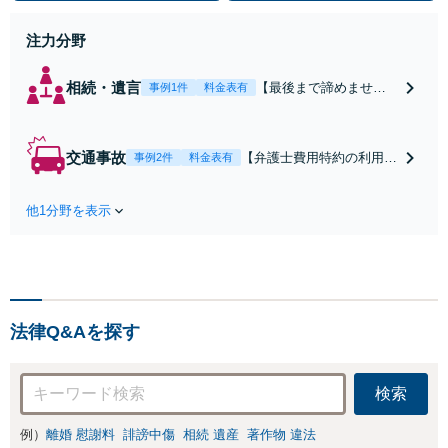
注力分野
相続・遺言
【最後まで諦めませ
事例1件
料金表有
ん】親族間の交渉、複
雑な手続き、全て対応
します！不利な条件で
交通事故
【弁護士費用特約の利用＆
事例2件
料金表有
合意してしまう前にご
Zoom相談可】【死亡・骨
相談ください。【土
折・後遺障害・むち打ち
地・不動産】長期化し
他1分野を表示
等】交通事故でご家族がな
ている問題もできる限
くなってしまった方やお怪
り円滑な交渉へと導き
我された方はまずご相談く
ます。事業承継／相続
ださい。ご自身での対応で
放棄も対応可能。【JR
は損をしてしまうかもしれ
千葉駅近く】駐車場あ
ません。代わりに交渉・手
り
法律Q&Aを探す
続きをし、負担を軽減。
検索
例）
離婚 慰謝料
誹謗中傷
相続 遺産
著作物 違法