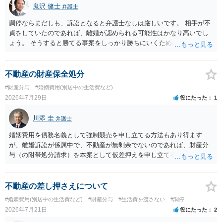
鬼沢 健士
弁護士
調停ならまだしも、訴訟となると弁護士なしは厳しいです。 相手が不
貞をしていたのであれば、離婚が認められる可能性はかなり高いでし
ょう。 そうすると勝てる事案をしっかり勝ちにいくためにも弁護士委
任を強くおすすめします。
不動産の財産保全処分
#財産分与
#婚姻費用(別居中の生活費など)
2026年7月29日
役にたった
1
川添 圭
弁護士
婚姻費用を債務名義として強制競売を申し立てる方法もあり得ます
が、離婚訴訟が係属中で、不動産が無剰余でないのであれば、財産分
与（の附帯処分請求）を本案として仮差押えを申し立てる（法的には
審判前保全処分の扱いになるので管轄は家庭裁判所）という方法も考
えられます。弁護士へ依頼しているのであれば、担当弁護士とよく相
談してください。
不動産の差し押さえについて
#婚姻費用(別居中の生活費など)
#財産分与
#生活費を渡さない
#調停
2026年7月21日
役にたった
2