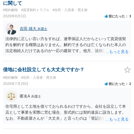
に関して
#契約解除
#賃貸契約トラブル
#住民・入居者・買主側
2026年8月3日
役にたった
3
吉田 雄大
弁護士
法律的に正しい言い方をすれば、連帯保証人だからといって賃貸借契
約を解約する権限はありません。解約できるのは亡くなられた本人の
法定相続人だけであるのが一応の建前です。他方、法律論はさてお
き、事実上であれ明渡が完了すれば賃貸人としてはそれ以上のことを
する動機づけがなくなります。 今回進められつつある手続はあくまで
も、建物を賃貸人に一日も早く明け渡すための便宜的方法として理解
借地に会社設立しても大丈夫ですか？
するのが良いと思います。またその方法で進めた方が、連帯保証人で
#契約解除
#住民・入居者・買主側
あるお知り合いさんにとっても、自身の経済的負担を最小限に食い止
2026年7月29日
役にたった
2
められるため望ましいやり方だといえます。
匿名A
弁護士
住宅用として土地を借りておられるわけですから、会社を設立して本
店として事業を実際に営む場合、形式的には契約違反に該当します。
なお、不動産屋さんが「大丈夫」と言ったのは「登記だけなら実務上
トラブルになることは少ない」という経験則に基づいたものと推測さ
れますが、これは法的な保証ではありません。 ただ、解除まで認めら