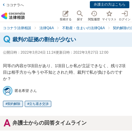
弁護士の方はこちら
ココナラへ
投稿する
探す
閲覧履歴
マイリスト
ログイン
ココナラ法律相談
法律Q&A
不動産・住まいの法律Q&A
契約解除の
裁判の証拠の割合が少ない
公開日時：
2022年3月24日 11:24
更新日時：
2022年3月27日 12:00
同等の内容が3項目があり、1項目しか私が立証できなく、残り2項
目は相手方から争うや不知とされた時、裁判で私が負けるのです
か？
匿名希望 さん
契約解除
立ち退き交渉
弁護士からの回答タイムライン