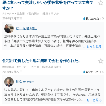
れるかどうかについては信頼関係が破壊されたかどうかで判断されま
親に変わって交渉したいが委任状等を作って大丈夫で
すので、建物を事務所・店舗用に大きく改築する等までなさらない限
すか？
り、リスクはそれほど大きくないかもしれません。 しかしそれでも、
#オーナー・売主側
#契約解除
#建築トラブル
大家さんが契約違反を口実に、将来の更新時に更新料の上乗せを要求
2026年7月27日
役にたった
3
したり、立ち退きを迫る材料に使ったりする可能性は否定できませ
ん。
肥田 弘昭
弁護士
法律事務になりますので弁護士法72条が問題となります。弁護士法72
条は「弁護士又は弁護士法人でない者は、報酬を得る目的で訴訟事
件、非訟事件及び審査請求、再調査の請求、再審査請求等行政庁に対
する不服申立事件その他一般の法律事件に関して鑑定、代理、仲裁若
しくは和解その他の法律事務を取り扱い、又はこれらの周旋をするこ
とを業とすることができない。ただし、この法律又は他の法律に別段
住宅用で貸した土地に無断で会社を作られた。
の定めがある場合は、この限りでない。」とのことから、報酬を得る
#契約解除
#オーナー・売主側
#契約不適合責任
目的がないのであれば適法です。なぜなら、弁護士法72条に違反しな
2026年7月27日
役にたった
1
いのであれば、委任については無償で委任者が受任者に委任できるか
らです。ご参考にしてください。
川添 圭
弁護士
法人登記に際して、借地を本店とする場合に地主の許可が必要という
決まりはありませんので、登記自体は可能です。 そのため、用法違反
を理由として借地契約の解除や損害賠償等が認められるかどうかが問
題になると思われます。具体的には、「住宅用」というのが、借地人