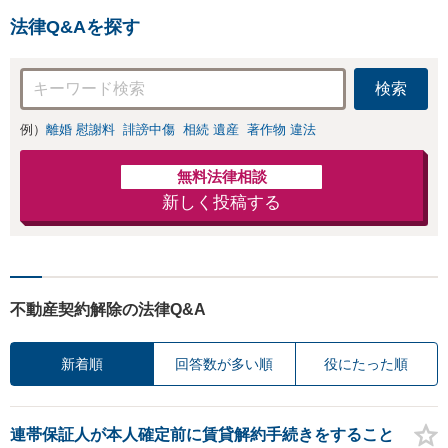
法律Q&Aを探す
検索
例）
離婚 慰謝料
誹謗中傷
相続 遺産
著作物 違法
無料法律相談
新しく投稿する
不動産契約解除の法律Q&A
新着順
回答数が多い順
役にたった順
連帯保証人が本人確定前に賃貸解約手続きをすること