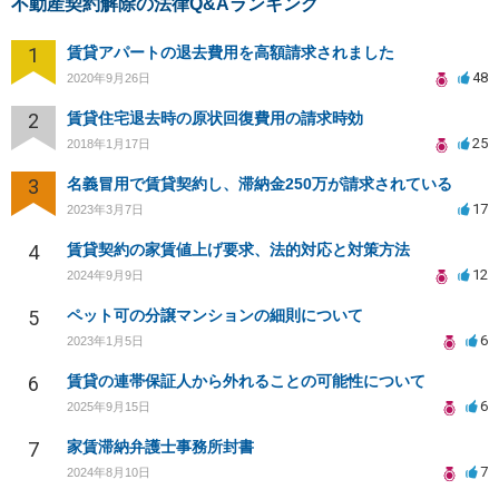
不動産契約解除の法律Q&Aランキング
1
賃貸アパートの退去費用を高額請求されました
48
2020年9月26日
2
賃貸住宅退去時の原状回復費用の請求時効
25
2018年1月17日
3
名義冒用で賃貸契約し、滞納金250万が請求されている
17
2023年3月7日
4
賃貸契約の家賃値上げ要求、法的対応と対策方法
12
2024年9月9日
5
ペット可の分譲マンションの細則について
6
2023年1月5日
6
賃貸の連帯保証人から外れることの可能性について
6
2025年9月15日
7
家賃滞納弁護士事務所封書
7
2024年8月10日