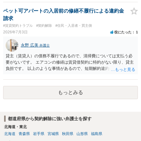
の建物を住居用に限定する（事業に使用しない）特約があると評価で
きるかどうかが重要でしょう（借地契約締結後に賃借人が建物を店舗
ペット可アパートの入居前の修繕不履行による違約金
に改装したという事案で、住居に限定する特約までは存在しなかった
請求
として契約解除を認めなかった裁判例があります）。契約条項の記載
#賃貸契約トラブル
#契約解除
#住民・入居者・買主側
や解釈の問題になりますので、弁護士へ直接相談されることをお勧め
2026年7月3日
役にたった
1
します。
永野 広美
弁護士
貸主（賃貸人）の債務不履行であるので、清掃費については支払う必
要がないです。 エアコンの修繕は賃貸借契約に特約がない限り、貸主
負担です。 以上のような事情があるので、短期解約違約金を支払う必
要はないと反論できる可能性があります。
もっとみる
都道府県から契約解除に強い弁護士を探す
北海道・東北
北海道
青森県
岩手県
宮城県
秋田県
山形県
福島県