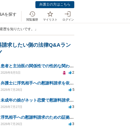
弁護士の方はこちら
&Aを探す
閲覧履歴
マイリスト
ログイン
破産歴を知りたいです。」
料請求したい側の法律Q&Aラン
グ
患者と主治医の関係性での性的な関わりからのトラブル
2
2026年8月5日
弁護士に浮気相手への慰謝料請求を依頼する費用相場は？
5
2026年7月28日
未成年の娘がネット恋愛で慰謝料請求を受けた場合の対処法は？
3
2026年7月27日
浮気相手への慰謝料請求のための証拠集めと探偵選び
3
2026年7月26日