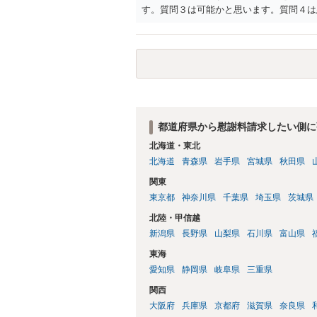
す。質問３は可能かと思います。質問４は
相手方からの離婚は拒否しても仮に訴訟さ
い、相続権が発生します。合意があれば法
能です。質問７は不貞行為の写真データ（
のであれば十分かと思います。ご参考にし
都道府県から慰謝料請求したい側に
北海道・東北
北海道
青森県
岩手県
宮城県
秋田県
関東
東京都
神奈川県
千葉県
埼玉県
茨城県
北陸・甲信越
新潟県
長野県
山梨県
石川県
富山県
東海
愛知県
静岡県
岐阜県
三重県
関西
大阪府
兵庫県
京都府
滋賀県
奈良県