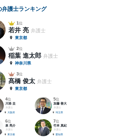
の弁護士ランキング
1
位
若井 亮
弁護士
東京都
2
位
稲葉 進太郎
弁護士
神奈川県
3
位
髙橋 俊太
弁護士
東京都
4
5
位
位
川添 圭
加藤 善大
弁護士
弁護士
大阪府
埼玉県
6
7
位
位
泉 亮介
竹本 真紀
弁護士
弁護士
東京都
愛知県