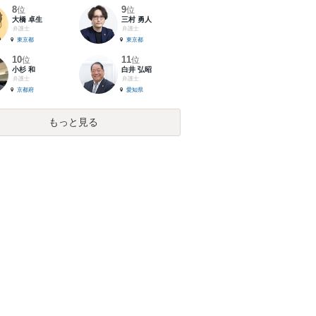
8
9
位
位
大橋 卓生
三村 勇人
弁護士
弁護士
東京都
東京都
10
11
位
位
小杉 和
白井 弘昭
弁護士
弁護士
京都府
愛知県
もっと見る