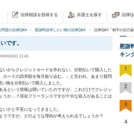
法律相談を投稿する
弁護士を探す
法律Q
女問題の法律Q&A
慰謝料請求したい側の法律Q&A
法律Q&A「相手の自己
たいです。
慰謝
キン
24年9月4日 11:43
1
ないからクレジットカードを作れない。分割払いで購入した
。カードの請求額を毎月振り込む。」と言われ、あまり疑問
買い物を分割払いで購入しました。

2
あるという情報は聞いていたのですが、これだけでクレジッ
ょうか…？現在フリーランスですが十分な収入があることは
3
ないかと不安になってきました。

ようですが、どのような理由が考えられるでしょうか？
4