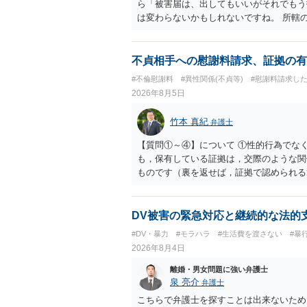
ら「被害届は、出してもいいがそれでもう
は変わらないかもしれないですね。 所轄
ですが、実際に捜査をするのは、結局所轄
す。 一度、最寄りの「刑事に強い」とう
ご参考まで。
不貞相手への慰謝料請求、証拠の有
#不倫慰謝料
#異性関係(不貞等)
#慰謝料請求し
2026年8月5日
竹本 真紀
弁護士
【質問①～④】について ①性的行為でな
も，保有している証拠は，交際のような関
ものです（裏を返せば，証拠で認められる
ら，慰謝料請求を進めることでよいと思い
して，この点を考慮されることになるかも
を検討するのがよいと思います。今ある証
DV被害の緊急対応と継続的な法的
あれば，前向きに検討を進めるという考え
#DV・暴力
#モラハラ
#生活費を渡さない
#暴
とが前提であり，その価値と夫との関係と
2026年8月4日
れば，どのような内容の委任なのか不明で
訴訟にするか，その点の見極めや，相手方
離婚・男女問題に強い弁護士
かによって，考え方・進め方は変わってく
泉 亮介
弁護士
払を拒否するのであれば，本人（行政書士
こちらで弁護士を探すことは出来ないため