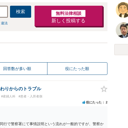
検索
無料法律相談
新しく投稿する
 違法
回答数が多い順
役にたった順
わりからのトラブル
#産婦人科
#患者・入所者側
役にたった
2
同行で警察署にて事情説明という流れが一般的ですが、警察か