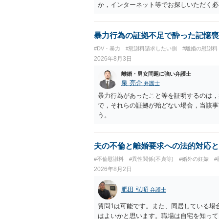
に思います。減額で折り合えるなら本人様
か，インターネット等でお探しいただく必
ば，訴訟に進むしかなくなるようにも思い
検討した方がよいようにも思います。
暴力行為の証拠不足で酔った記憶喪
#DV・暴力
#慰謝料請求したい側
#離婚の慰謝料
2026年8月3日
離婚・男女問題に強い弁護士
泉 亮介
弁護士
暴力行為があったこと等を証明するのは，
で，それらの証拠が殆どない場合，当該事
う。
夫の不倫と離婚要求への法的対応と
#不倫慰謝料
#異性関係(不貞等)
#婚外の妊娠
2026年8月2日
肥田 弘昭
弁護士
質問1は可能です。また、同居している場
はよいかと思います。職場は自宅を知って