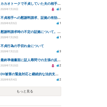
カカオトークで不貞していた夫の相手を特定したい
2
2026年7月20日
不貞相手への慰謝料請求、証拠の有効性と対応方法は？
1
2026年8月5日
慰謝料請求時の不定の証拠について。効力があるのか知りたい。
1
2026年7月29日
不貞行為の手切れ金について
3
2026年7月21日
最終準備書面に証人尋問での主張の反論を加えて良いか
2
2026年7月15日
DV被害の緊急対応と継続的な法的支援を求む
2
2026年8月4日
もっと見る