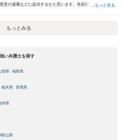
悪意の遺棄などに該当するかと思います。有責配偶者ですので
れても法的に成立しません。質問５は認知すると養育費支払
的に可能ですが法律で強制することはできません。質問６は可
ハメ撮り）、第三者撮影の腕組み写真、夫の自白録音まである
もっとみる
てください。
強い弁護士を探す
山形県
福島県
栃木県
群馬県
福井県
和歌山県