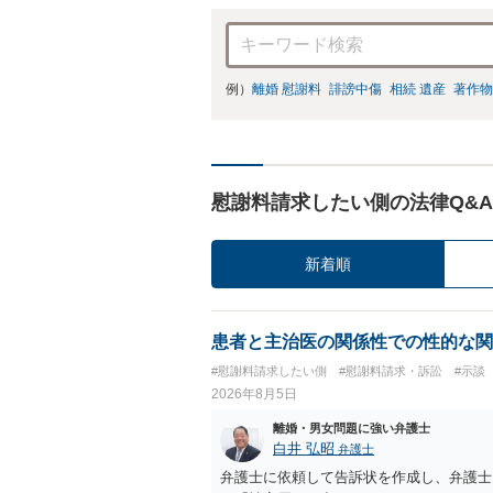
例）
離婚 慰謝料
誹謗中傷
相続 遺産
著作物
慰謝料請求したい側の法律Q&A
新着順
患者と主治医の関係性での性的な関
#慰謝料請求したい側
#慰謝料請求・訴訟
#示談
2026年8月5日
離婚・男女問題に強い弁護士
白井 弘昭
弁護士
弁護士に依頼して告訴状を作成し、弁護士