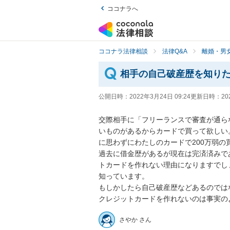
ココナラへ
ココナラ法律相談
法律Q&A
離婚・男
相手の自己破産歴を知り
公開日時：
2022年3月24日 09:24
更新日時：
20
交際相手に「フリーランスで審査が通ら
いものがあるからカードで買って欲しい
に思わずにわたしのカードで200万弱の
過去に借金歴があるが現在は完済済みで
トカードを作れない理由になりますでし
知っています。

もしかしたら自己破産歴などあるのでは
クレジットカードを作れないのは事実の
さやか さん