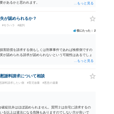
の交渉でもよいように思いますが，ゼロかどうかの観点であれ
要があるかと思われます。
ます。そうしますと，お近くの弁護士に相談して進めることを
失が認められるか？
#モラハラ
#裁判
役にたった
2
損害賠償を請求する側もしくは刑事事件であれば検察側ですの
実が認められる請求が認められないという可能性はあるでしょ
慰謝料請求について相談
#慰謝料請求したい側
#育児放棄
#悪意の遺棄
合破綻抗弁はほぼ認められません。質問２は自宅に請求するの
いる以上は違法になる危険もありますのでしない方が良いで