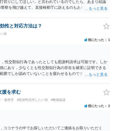
打切りにしてほしい」と言われているのでしたら、あまり結論
の警察を飛び越えて、直接検察庁に訴えるのもありかもしれない
だと思われますので、やはり結論は変わらないかもしれないで
たっている弁護士に相談してみてはいかがでしょうか。 以上、
効性と対応方法は？
たい側
役にたった
1
く，性交類似行為であったとしても慰謝料請求は可能です。しか
係にあり，少なくとも性交類似行為の存在を確実に証明できる
範囲でしか認めていないことを窺わせるものです。）。ですか
ます。 ただ．慰謝料額については，婚姻破綻に至っていないと
しれません。 ②夫との今後のことを考えて書いてもらうか否か
拠以上のことを証明（証明力を強めることも含む）できるので
支援を求む
方でもよいでしょう。慰謝料請求としては証拠として使えるこ
行・傷害罪
#慰謝料請求したい側
#離婚協議
の均衡のように思います。 ③行政書士に委任をしているのであ
役にたった
2
すが，その行政書士との協議になると思います。請求するか，
は性交類似行為は認めているのか，それさえも否定しているの
ると思います。 ④性交類似行為を認めているにもかかわらず支
でも同じだと思います。）への対応ではあまり変わらないよう
，ココナラの中でお探しいただいてご連絡をお取りいただく