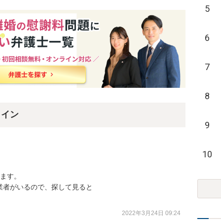
5
6
7
8
ライン
9
10
ます。

者がいるので、探して見ると

2022年3月24日 09:24