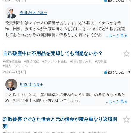
2026年8月3日
役にたった
1
吉田 雄大
弁護士
免責判断にはマイナスの影響があります。どの程度マイナスかは金
額、回数、親御さんが当該決済方法を採ることについてどの程度認識
しておられたか等の個別事情に依るとしか言いようがありません。 と
もあれ、依頼しておられる弁護士さんに直ちに具体的状況をお伝えに
なって相談し、善後策を考えることをお勧めします。
自己破産中に不用品を売却しても問題ないか？
#消費者金融
#自己破産
#クレジット会社
#銀行借り入れ
#奨学金
#個人・プライベート
2026年8月1日
役にたった
3
川添 圭
弁護士
これ以上のことは、運用基準との兼ね合いや弁護士の考え方もあるた
め、担当弁護士へ聞いた方がよいでしょう。
詐欺被害でできた借金と元の借金が積み重なり返済困
難
#詐欺被害での債務
#自己破産
#任意整理
#個人再生
#消費者金融