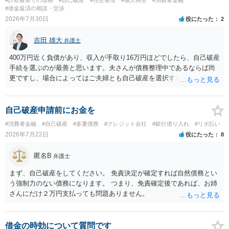
#借金返済の相談・交渉
2026年7月30日
役にたった
2
吉田 雄大
弁護士
400万円近く負債があり、収入が手取り16万円ほどでしたら、自己破産
手続を選ぶのが最善と思います。夫さんが債務整理中であるならば尚
更ですし、場合によってはご夫婦とも自己破産を選択する方法もある
と思います。
自己破産申請前にお金を
#消費者金融
#自己破産
#多重債務
#クレジット会社
#銀行借り入れ
#リボ払い
2026年7月22日
役にたった
8
匿名B
弁護士
まず、自己破産をしてください。 免責決定が確定すれば自然債務とい
う強制力のない債務になります。 つまり、免責確定後であれば、お姉
さんにだけ２万円支払っても問題ありません。
借金の時効について質問です