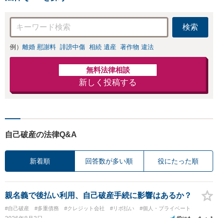
検索
例）
離婚 慰謝料
誹謗中傷
相続 遺産
著作物 違法
無料法律相談
新しく投稿する
自己破産の法律Q&A
新着順
回答数が多い順
役にたった順
親名義で後払い利用、自己破産手続に影響はあるか？
#自己破産
#多重債務
#クレジット会社
#リボ払い
#個人・プライベート