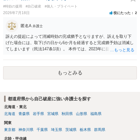
#時効の援用
#自己破産
#個人・プライベート
2026年7月18日
役にたった
2
匿名A
弁護士
訴えの提起によって消滅時効の完成猶予となりますが、訴えを取り下
げた場合には、取下げの日から6か月を経過すると完成猶予効は消滅し
てしまいます（民法147条1項）。 本件ては、2023年に提訴された債権
者については時効の更新はなされておらず、2026年5月に提訴された債
権者については取下げ日から6か月以内に再提訴しなければやはり時効
は更新しないことになります。ただし、消滅時効の起算点は、不払い
もっとみる
日ではなく期限の利益喪失日（通常は所定の分割の支払期日から1～2
か月程度経過しても支払いがなければ一括返済可能という契約になっ
ている）ですので、時効期間の経過が2027年1月であるとは限りません
（3月や4月といった可能性がある）。
都道府県から自己破産に強い弁護士を探す
北海道・東北
北海道
青森県
岩手県
宮城県
秋田県
山形県
福島県
関東
東京都
神奈川県
千葉県
埼玉県
茨城県
栃木県
群馬県
北陸・甲信越