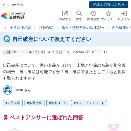
弁護士の方はこちら
ココナラへ
投稿する
探す
閲覧履歴
マイリスト
ログイン
ココナラ法律相談
法律Q&A
借金・債務整理の法律Q&A
自己破産の
自己破産について教えてください
公開日時：
2022年3月23日 14:20
更新日時：
2026年7月16日 09:17
自己破産について。家の名義が自分で、土地と担保の名義が別名義
の場合、自己破産は可能ですか？自己破産できたとして土地と担保
も取られますか？
Haku さん
自己破産
多重債務
住宅ローン
個人・プライベート
ベストアンサーに選ばれた回答