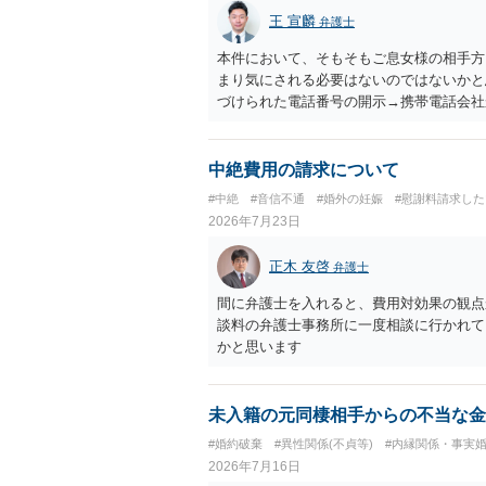
王 宣麟
弁護士
本件において、そもそもご息女様の相手方
まり気にされる必要はないのではないかと思
づけられた電話番号の開示→携帯電話会社
のような精神的損害が発生したと明確にい
ないかと推察します。
中絶費用の請求について
#中絶
#音信不通
#婚外の妊娠
#慰謝料請求した
2026年7月23日
正木 友啓
弁護士
間に弁護士を入れると、費用対効果の観点
談料の弁護士事務所に一度相談に行かれて
かと思います
未入籍の元同棲相手からの不当な金
#婚約破棄
#異性関係(不貞等)
#内縁関係・事実
2026年7月16日