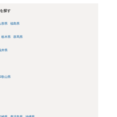
算条項という定めを設けることがほとんどです。 清算条項を定め
今後一切請求しない」ことを双方が誓約することになります。
を探す
ります。 詳細なご事情をお伺いすればより適切な回答ができる
かと存じますので、お早めにご相談されることをお勧めいたしま
山形県
福島県
栃木県
群馬県
福井県
和歌山県
宮崎県
鹿児島県
沖縄県