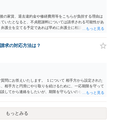
後の家賃、退去違約金や修繕費用等をこちらが負担する理由は
していたとなると、不貞慰謝料については請求される可能性があ
 弁護士を立てる予定であれば早めに弁護士に相談し、弁護士か
請求の対応方法は？
ご質問にお答えいたします。 １について 相手方から設定された
し、相手方と円滑にやり取りを続けるために、一応期限を守って
相談してから連絡をしたいが、期限を守らないのもご不安という
るので少々お待ちください」という旨の連絡を入れておくこと
と婚約破棄の慰謝料請求は、法的には別の議論ではありますが、
。 例えば、既婚者であるにもかかわらず、結婚するということ
もっとみる
場合には、求償権の負担割合が高くなり、婚約破棄の慰謝料も
ではありません。 ただし、法律上重婚は認められていないの
れると、成立しないと判断される可能性の方が高いと思われま