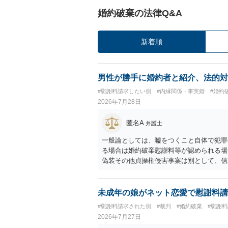
婚約破棄の法律Q&A
新着順
男性が勝手に婚約者と紹介、法的対
#慰謝料請求したい側
#内縁関係・事実婚
#婚約
2026年7月28日
匿名A
弁護士
一般論としては、嘘をつくこと自体で犯罪
る場合は婚約破棄慰謝料等が認められる場
偽装その他貞操権侵害事案は別として、信
ます。 お怒りはごもっともですが、仮に
ったということですので、むしろ結婚しな
ます。
未成年の娘がネット恋愛で慰謝料請
#慰謝料請求された側
#裁判
#婚約破棄
#慰謝
2026年7月27日