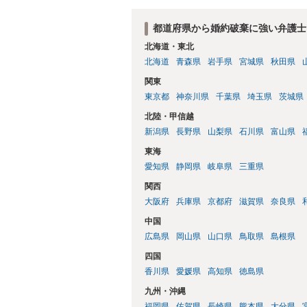
す。 ３について 和解をする際には、清
ることによって、「これをもってお互いに
都道府県から婚約破棄に強い弁護士
上記はあくまでも一般論としての回答とな
北海道・東北
かと存じます。 弁護士に相談すべき事案
北海道
青森県
岩手県
宮城県
秋田県
す。
関東
東京都
神奈川県
千葉県
埼玉県
茨城県
北陸・甲信越
新潟県
長野県
山梨県
石川県
富山県
東海
愛知県
静岡県
岐阜県
三重県
関西
大阪府
兵庫県
京都府
滋賀県
奈良県
中国
広島県
岡山県
山口県
鳥取県
島根県
四国
香川県
愛媛県
高知県
徳島県
九州・沖縄
福岡県
佐賀県
長崎県
熊本県
大分県