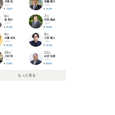
川添 圭
加藤 善大
弁護士
弁護士
大阪府
埼玉県
6
7
位
位
泉 亮介
竹本 真紀
弁護士
弁護士
東京都
愛知県
8
9
位
位
大橋 卓生
三村 勇人
弁護士
弁護士
東京都
東京都
10
11
位
位
小杉 和
白井 弘昭
弁護士
弁護士
京都府
愛知県
もっと見る