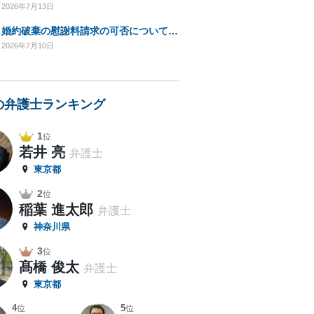
2026年7月13日
婚約破棄の慰謝料請求の可否についてのご相談
2026年7月10日
の弁護士ランキング
1
位
若井 亮
弁護士
東京都
2
位
稲葉 進太郎
弁護士
神奈川県
3
位
髙橋 俊太
弁護士
東京都
4
5
位
位