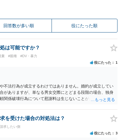
回答数が多い順
役にたった順
処は可能ですか？
破棄
#親権
#DV・暴力
役にたった
1
や不法行為が成立するわけではありません。婚約が成立してい
合がありますが、単なる男女交際にとどまる段階の場合、独身
頼関係破壊行為について慰謝料は生じないことが多いと思われ
交際を進めたとしても後に相手を信頼できなくなる可能性が高か
くてよかったと割り切って、交際を終わらせるのがよいと思い
求を受けた場合の対処法は？
料請求したい側
役にたった
3