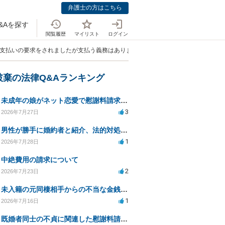
弁護士の方はこちら
&Aを探す
閲覧履歴
マイリスト
ログイン
。支払いの要求をされましたが支払う義務はありますか？」
破棄の法律Q&Aランキング
未成年の娘がネット恋愛で慰謝料請求を受けた場合の対処法は？
3
2026年7月27日
男性が勝手に婚約者と紹介、法的対処は可能ですか？
1
2026年7月28日
中絶費用の請求について
2
2026年7月23日
未入籍の元同棲相手からの不当な金銭請求と合意書面の強要について
1
2026年7月16日
既婚者同士の不貞に関連した慰謝料請求の対応方法は？