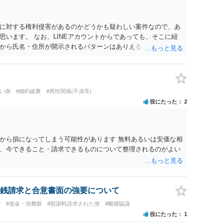
に対する権利侵害があるのかどうかも疑わしい案件なので、あ
います。 なお、LINEアカウントからであっても、そこに紐
から氏名・住所が開示されるパターンはありえるものの、本件
えないような案件において開示がなされる可能性も低いのでは
い側
#婚約破棄
#異性関係(不貞等)
役にたった
2
から損になってしまう可能性があります 無料あるいは安価な相
、今できること・請求できるものについて整理されるのがよい
銭請求と合意書面の強要について
婚
#借金・浪費癖
#慰謝料請求された側
#離婚協議
役にたった
1