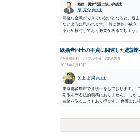
離婚・男女問題に強い弁護士
泉 亮介
弁護士
明確な合意ができていないとなると、退去
ないように思われます。 仮に婚約が成立
るため検討しておく必要があるでしょう。
ら回答をさせると良いでしょう。
既婚者同士の不貞に関連した慰謝料
#不倫慰謝料
#ダブル不倫
#婚約破棄
2026年7月13日
矢上 玄周
弁護士
東京都多摩市で弁護士をしております。 
期限を守る法的義務はありません。 しか
連絡を取ることもあり得ます。 弁護士に
場合には、「弁護士に相談してから連絡す
もあります。 ２について 求償権の請求
事実上の繋がりがないわけではありません
を匂わせて不貞関係になったというような
払う必要が生じるという可能性もないわけ
で、既婚者同士の婚約が成立するかといわ