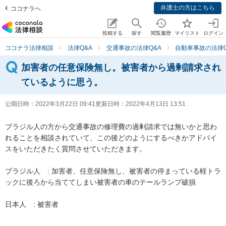
弁護士の方はこちら
ココナラへ
投稿する
探す
閲覧履歴
マイリスト
ログイン
ココナラ法律相談
法律Q&A
交通事故の法律Q&A
自動車事故の法律Q
加害者の任意保険無し。被害者から過剰請求され
ているように思う。
公開日時：
2022年3月22日 09:41
更新日時：
2022年4月13日 13:51
ブラジル人の方から交通事故の修理費の過剰請求では無いかと思わ
れることを相談されていて、この後どのようにするべきかアドバイ
スをいただきたく質問させていただきます。

ブラジル人　: 加害者、任意保険無し、被害者の停まっている軽トラ
ックに後ろから当ててしまい被害者の車のテールランプ破損

日本人　: 被害者
