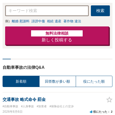
検索
例）
離婚 慰謝料
誹謗中傷
相続 遺産
著作物 違法
無料法律相談
新しく投稿する
自動車事故の法律Q&A
新着順
回答数が多い順
役にたった順
交通事故 略式命令 罰金
#自動車事故
#人身事故
#加害者
#保険会社との交渉
2026年8月6日
役にたった
2