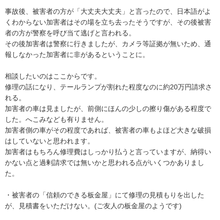
事故後、被害者の方が「大丈夫大丈夫」と言ったので、日本語がよ
くわからない加害者はその場を立ち去ったそうですが、その後被害
者の方が警察を呼び当て逃げと言われる。

その後加害者は警察に行きましたが、カメラ等証拠が無いため、通
報しなかった加害者に非があるということに。

相談したいのはここからです。

修理の話になり、テールランプが割れた程度なのに約20万円請求さ
れる。

加害者の車は見ましたが、前側にほんの少しの擦り傷がある程度で
した。へこみなども有りません。

加害者側の車がその程度であれば、被害者の車もよほど大きな破損
はしていないと思われます。

加害者はもちろん修理費はしっかり払うと言っていますが、納得い
かない点と過剰請求では無いかと思われる点がいくつかありまし
た。

・被害者の「信頼のできる板金屋」にて修理の見積もりを出した
が、見積書をいただけない。(ご友人の板金屋のようです)
