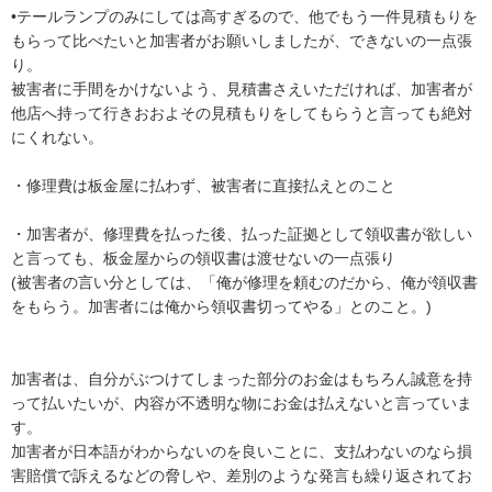
•テールランプのみにしては高すぎるので、他でもう一件見積もりを
もらって比べたいと加害者がお願いしましたが、できないの一点張
り。

被害者に手間をかけないよう、見積書さえいただければ、加害者が
他店へ持って行きおおよその見積もりをしてもらうと言っても絶対
にくれない。

・修理費は板金屋に払わず、被害者に直接払えとのこと

・加害者が、修理費を払った後、払った証拠として領収書が欲しい
と言っても、板金屋からの領収書は渡せないの一点張り

(被害者の言い分としては、「俺が修理を頼むのだから、俺が領収書
をもらう。加害者には俺から領収書切ってやる」とのこと。)

加害者は、自分がぶつけてしまった部分のお金はもちろん誠意を持
って払いたいが、内容が不透明な物にお金は払えないと言っていま
す。

加害者が日本語がわからないのを良いことに、支払わないのなら損
害賠償で訴えるなどの脅しや、差別のような発言も繰り返されてお