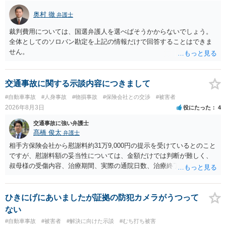
奥村 徹
弁護士
裁判費用については、国選弁護人を選べばそうかからないでしょう。
全体としてのソロバン勘定を上記の情報だけで回答することはできま
せん。
交通事故に関する示談内容につきまして
#自動車事故
#人身事故
#物損事故
#保険会社との交渉
#被害者
2026年8月3日
役にたった
4
交通事故に強い弁護士
髙橋 俊太
弁護士
相手方保険会社から慰謝料約31万9,000円の提示を受けているとのこと
ですが、慰謝料額の妥当性については、金額だけでは判断が難しく、
叔母様の受傷内容、治療期間、実際の通院日数、治療終了の経緯、後
遺症の有無、相手方保険会社から提示されている示談内容の内訳等を
確認する必要があります。保険会社から提示される慰謝料額について
は、弁護士が介入することにより増額を検討できる場合がありますの
ひきにげにあいましたが証拠の防犯カメラがうつって
で、以下の資料・情報を準備した上で、弁護士に個別に相談すること
ない
をお勧めいたします。 ・相手方保険会社から届いている示談金額の提
#自動車事故
#被害者
#解決に向けた示談
#むち打ち被害