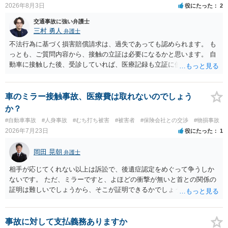
示書類 ・叔母様の診断名、けがの内容 ・治療開始日及び治療終了日
2026年8月3日
役にたった
2
・入院の有無、通院回数 ・現在も症状が残っているか ・叔母様ご本人
やご家族等が加入している保険に、今回の事故で利用できる弁護士費
交通事故に強い弁護士
用特約が付帯しているか なお、被害者は叔母様ご本人となりますの
三村 勇人
弁護士
で、弁護士が受任する場合には、叔母様ご本人の依頼意思等を確認す
不法行為に基づく損害賠償請求は、過失であっても認められます。 も
る必要があります。日本語での十分な意思疎通が難しいとのことです
っとも、ご質問内容から、接触の立証は必要になるかと思います。 自
ので、そのあたりのご事情も踏まえて、依頼意思の確認方法等を検討
動車に接触した後、受診していれば、医療記録も立証に使えるかと思
する必要があると思われます。
います。 いずれにせよ、多角的に検討する必要がありますので、弁護
士にご相談ください。
車のミラー接触事故、医療費は取れないのでしょう
か？
#自動車事故
#人身事故
#むち打ち被害
#被害者
#保険会社との交渉
#物損事故
2026年7月23日
役にたった
1
岡田 晃朝
弁護士
相手が応じてくれない以上は訴訟で、後遺症認定をめぐって争うしか
ないです。 ただ、ミラーですと、よほどの衝撃が無いと首との関係の
証明は難しいでしょうから、そこが証明できるかでしょうね。
事故に対して支払義務ありますか