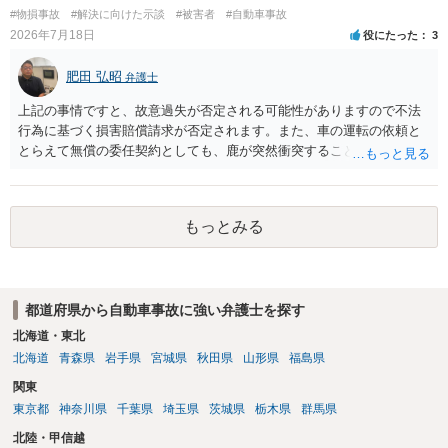
#物損事故
#解決に向けた示談
#被害者
#自動車事故
2026年7月18日
役にたった
3
肥田 弘昭
弁護士
上記の事情ですと、故意過失が否定される可能性がありますので不法
行為に基づく損害賠償請求が否定されます。また、車の運転の依頼と
とらえて無償の委任契約としても、鹿が突然衝突することは予見がで
きませんので善管注意義務違反は否定され債務不履行に基づく損害賠
償請求も成立しない可能性があります。以上の理由から支払義務は否
定される可能性が高いです。ご参考にしてください。
もっとみる
都道府県から自動車事故に強い弁護士を探す
北海道・東北
北海道
青森県
岩手県
宮城県
秋田県
山形県
福島県
関東
東京都
神奈川県
千葉県
埼玉県
茨城県
栃木県
群馬県
北陸・甲信越