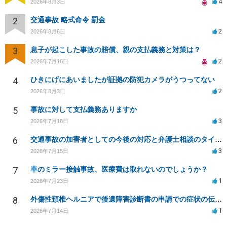
4
2026年8月3日
2
交通事故 略式命令 罰金
2
2026年8月6日
3
息子が起こした事故の賠償、親の支払義務と対策は？
2
2026年7月16日
4
ひきにげにあいましたが証拠の防犯カメラがうつってない
2
2026年8月3日
5
事故に対して支払義務ありますか
3
2026年7月18日
6
交通事故の加害者としての今後の対応と弁護士相談のタイミングは？
3
2026年7月15日
7
車のミラー接触事故、医療費は取れないのでしょうか？
1
2026年7月23日
8
外傷性頚椎ヘルニアで後遺障害診断書の申請での症状の伝え方等
1
2026年7月14日