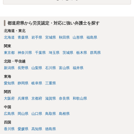
いてみるしかありませんが、旧日弁連規準を使った着手金・成功報酬
方式と着手金ゼロまたは少額で成功報酬大目の方式のどちらかが多い
と思います（個々の弁護士次第なので一般化はできません）。 早めに
都道府県から労災認定・対応に強い弁護士を探す
弁護士に直接面談で相談されることをお勧めします。
北海道・東北
北海道
青森県
岩手県
宮城県
秋田県
山形県
福島県
関東
東京都
神奈川県
千葉県
埼玉県
茨城県
栃木県
群馬県
北陸・甲信越
新潟県
長野県
山梨県
石川県
富山県
福井県
東海
愛知県
静岡県
岐阜県
三重県
関西
大阪府
兵庫県
京都府
滋賀県
奈良県
和歌山県
中国
広島県
岡山県
山口県
鳥取県
島根県
四国
香川県
愛媛県
高知県
徳島県