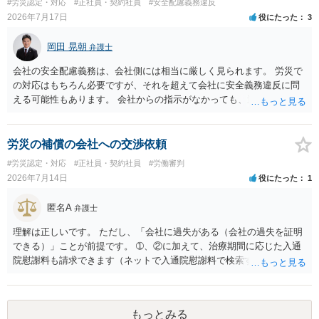
#労災認定・対応
#正社員・契約社員
#安全配慮義務違反
2026年7月17日
役にたった
3
岡田 晃朝
弁護士
会社の安全配慮義務は、会社側には相当に厳しく見られます。 労災で
の対応はもちろん必要ですが、それを超えて会社に安全義務違反に問
える可能性もあります。 会社からの指示がなかっても、逆に危険な作
業の場合は会社側が危険を告げて注意を促していないとか、定期的な
実地指導をしていないことが問題になった事例もあります。ですの
で、指示が無ければ免責されるわけではありません。責任追及の交渉
労災の補償の会社への交渉依頼
となるでしょう。
#労災認定・対応
#正社員・契約社員
#労働審判
2026年7月14日
役にたった
1
匿名A
弁護士
理解は正しいです。 ただし、「会社に過失がある（会社の過失を証明
できる）」ことが前提です。 ➀、②に加えて、治療期間に応じた入通
院慰謝料も請求できます（ネットで入通院慰謝料で検索すると詳しい
説明が出てきます）。 さらに、後遺症が残れば、後遺障害逸失利益と
後遺障害慰謝料も請求できます。これらは後遺障害の等級、あなたの
収入、年齢等で大きく変わりますので一般的にいくらとは言えませ
もっとみる
ん。 弁護士に依頼する費用はそれぞれの弁護士で異なるので個別に聞