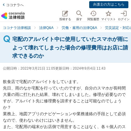
弁護士の方はこちら
ココナラへ
投稿する
探す
閲覧履歴
マイリスト
ログイン
ココナラ法律相談
法律Q&A
労働・雇用の法律Q&A
労災認定・対応
宅配のアルバイト中に使用していたスマホが雨に
よって壊れてしまった場合の修理費用はお店に請
求できるのか
公開日時：
2022年3月21日 11:05
更新日時：
2024年9月4日 11:43
飲食店で宅配のアルバイトをしています。

先日、雨のなか宅配を行っていたのですが、自分のスマホが長時間
大量の雨に打たれた結果、壊れてしまいました。修理が必要なので
すが、アルバイト先に修理費を請求することは可能なのでしょう
か？

業務上、地図アプリのナビゲーションや業務連絡の手段として必須
なので、使わないわけにはいきません。

また、宅配用の端末がお店側で用意することはなく、各々個人のス