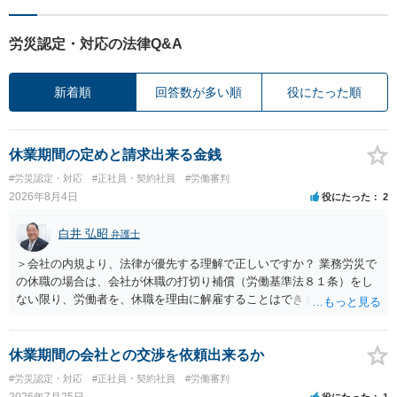
労災認定・対応の法律Q&A
新着順
回答数が多い順
役にたった順
休業期間の定めと請求出来る金銭
#労災認定・対応
#正社員・契約社員
#労働審判
2026年8月4日
役にたった
2
白井 弘昭
弁護士
＞会社の内規より、法律が優先する理解で正しいですか？ 業務労災で
の休職の場合は、会社が休職の打切り補償（労働基準法８１条）をし
ない限り、労働者を、休職を理由に解雇することはできません（労働
基準法19条）。 会社の就業規則にて定められている休職期間及び休職
期間満了による退職は、業務労災への適用はありませんので、ご安心
ください。 仮に会社が打切り補償をせずに解雇した場合は、不当解雇
休業期間の会社との交渉を依頼出来るか
に当たります。 ＞労災の休業補償と、所得補償保険の保険金とは別
#労災認定・対応
#正社員・契約社員
#労働審判
に、受け取れる金銭はありますでしょうか？ 業務労災の場合は、会社
2026年7月25日
役にたった
1