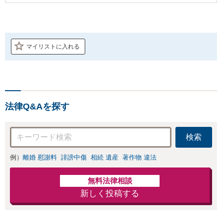
マイリストに入れる
法律Q&Aを探す
検索
例）
離婚 慰謝料
誹謗中傷
相続 遺産
著作物 違法
無料法律相談
新しく投稿する