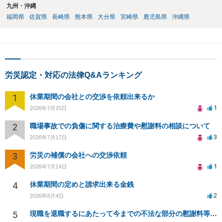
九州・沖縄
福岡県
佐賀県
長崎県
熊本県
大分県
宮崎県
鹿児島県
沖縄県
労災認定・対応の法律Q&Aランキング
1
休業期間の会社との交渉を依頼出来るか
1
2026年7月25日
2
職場事故での負傷に関する治療費や慰謝料の相談について
3
2026年7月17日
3
労災の補償の会社への交渉依頼
1
2026年7月14日
4
休業期間の定めと請求出来る金銭
2
2026年8月4日
5
現職を退職するにあたって今までの不法な部分の慰謝料等は請求できるのか。