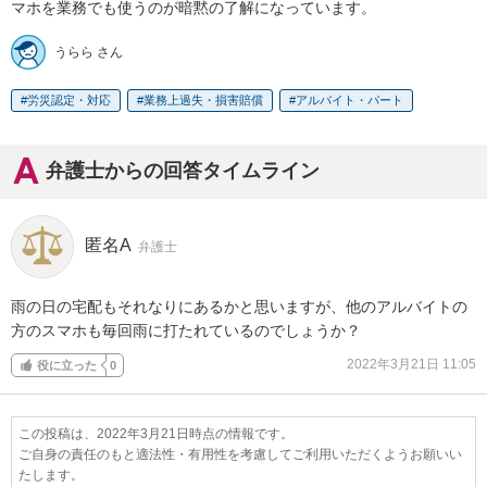
マホを業務でも使うのが暗黙の了解になっています。
うらら さん
労災認定・対応
業務上過失・損害賠償
アルバイト・パート
弁護士からの回答タイムライン
匿名A
弁護士
雨の日の宅配もそれなりにあるかと思いますが、他のアルバイトの
方のスマホも毎回雨に打たれているのでしょうか？
2022年3月21日 11:05
役に立った
0
この投稿は、2022年3月21日時点の情報です。
ご自身の責任のもと適法性・有用性を考慮してご利用いただくようお願いい
たします。