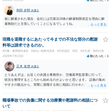
の安全配慮義務違反が認められると解されますので、会社の損害賠償
責任（治療費、通院慰謝料、入院費、入院慰謝料、後遺障害慰謝料、
和田 史郎
弁護士
逸失利益等）が認められる可能性が高いと思われます。 また、業務労
災での第三者行為傷害（同僚の不注意等による事故）の場合は、当該
仮に解雇された場合、会社には労基法19条の解雇制限規定を理由に解
第三者の賠償責任も考えられます。 労災で支払われた分は、損害額か
雇無効だと主張していくことになるでしょうね。
ら控除（損益相殺）されますが、それを超えた部分は、会社もしく
は、第三者から支払ってもらうことになります。 会社等との交渉が必
要になると思います（良い会社でしたら、自ら話してくると思います
現職を退職するにあたって今までの不法な部分の慰謝
が・・・）。極めて専門的な話ですので、詳細もしくは対応を最寄り
料等は請求できるのか。
の弁護士にご相談ください。 以上、ご参考まで。
#労働・雇用契約違反
#未払い残業代請求
#労災認定・対応
#正社員・契約社員
2026年7月23日
役にたった
1
正木 友啓
弁護士
とりあえずは、お近くの弁護士事務所か、労働基準監督署に行って、
状況を整理するところから始めるのがよいかと思います。 証拠の集め
やすさの観点から、実際に退職する前に相談に行かれた方がよいかと
思います
職場事故での負傷に関する治療費や慰謝料の相談につ
いて