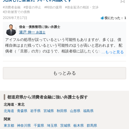
#消費者金融
#督促の停止
#時効の援用
#借金返済の相談・交渉
#詐欺被害での債務
2026年7月17日
役にたった
1
借金・債務整理に強い弁護士
瀬戸 伸一
弁護士
アイフルの処理が誤っているという可能性もありますが、多くは、債
権自体はまだ残っているという可能性のほうが高いと思われます。 配
偶者（「旦那」の方）のほうで、相談者様に話したくない事情等もあ
るのではないかと推察いたします。 長期間経過していれば、消滅時効
援用という方法も取れる可能性があるため、御主人に法律事務所に相
談にいくように説得されてはどうでしょうか。相談者様が一緒だと話
もっとみる
せない事情もあるかもしれないのでおひとりで行ってもらうほうがい
いかもしれません。 配偶者の債務がある状態で配偶者が亡くなると債
務を相談者様が相続するという状態になる（相続放棄などの亡くなっ
てからの方法もありますが）ため、相談者様にも関係することだとし
都道府県から消費者金融に強い弁護士を探す
て相談にいくようにお話してみてはどうでしょうか。
北海道・東北
北海道
青森県
岩手県
宮城県
秋田県
山形県
福島県
関東
東京都
神奈川県
千葉県
埼玉県
茨城県
栃木県
群馬県