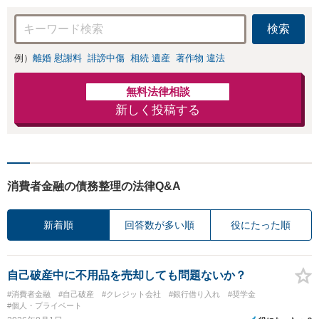
検索
例）
離婚 慰謝料
誹謗中傷
相続 遺産
著作物 違法
無料法律相談
新しく投稿する
消費者金融の債務整理の法律Q&A
新着順
回答数が多い順
役にたった順
自己破産中に不用品を売却しても問題ないか？
#消費者金融
#自己破産
#クレジット会社
#銀行借り入れ
#奨学金
#個人・プライベート