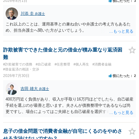
2026年8月1日
役にたった
3
川添 圭
弁護士
これ以上のことは、運用基準との兼ね合いや弁護士の考え方もあるた
め、担当弁護士へ聞いた方がよいでしょう。
詐欺被害でできた借金と元の借金が積み重なり返済困
難
#詐欺被害での債務
#自己破産
#任意整理
#個人再生
#消費者金融
#借金返済の相談・交渉
2026年7月30日
役にたった
2
吉田 雄大
弁護士
400万円近く負債があり、収入が手取り16万円ほどでしたら、自己破産
手続を選ぶのが最善と思います。夫さんが債務整理中であるならば尚
更ですし、場合によってはご夫婦とも自己破産を選択する方法もある
と思います。
息子の借金問題で消費者金融が自宅にくるのをやめさ
せる方法はないですか？