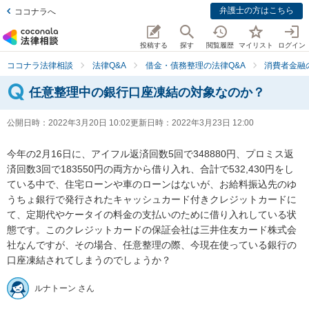
弁護士の方はこちら
ココナラへ
投稿する
探す
閲覧履歴
マイリスト
ログイン
ココナラ法律相談
法律Q&A
借金・債務整理の法律Q&A
消費者金融
任意整理中の銀行口座凍結の対象なのか？
公開日時：
2022年3月20日 10:02
更新日時：
2022年3月23日 12:00
今年の2月16日に、アイフル返済回数5回で348880円、プロミス返
済回数3回で183550円の両方から借り入れ、合計で532,430円をし
ている中で、住宅ローンや車のローンはないが、お給料振込先のゆ
うちょ銀行で発行されたキャッシュカード付きクレジットカードに
て、定期代やケータイの料金の支払いのために借り入れしている状
態です。このクレジットカードの保証会社は三井住友カード株式会
社なんですが、その場合、任意整理の際、今現在使っている銀行の
口座凍結されてしまうのでしょうか？
ルナトーン さん