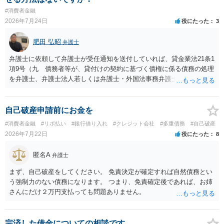
#消費者金融
2026年7月24日
役にたった
3
肥田 弘昭
弁護士
弁護士に依頼して弁護士が受任通知を送付していれば、貸金業法21条1
項9号（九 債務者等が、貸付けの契約に基づく債権に係る債務の処理
を弁護士、弁護士法人若しくは弁護士・外国法事務弁護士共同法人若
しくは司法書士若しくは司法書士法人（以下この号において「弁護士
等」という。）に委託し、又はその処理のため必要な裁判所における
民事事件に関する手続をとり、弁護士等又は裁判所から書面によりそ
自己破産申請前にお金を
の旨の通知があつた場合において、正当な理由がないのに、債務者等
#消費者金融
#リボ払い
#銀行借り入れ
#クレジット会社
#多重債務
#自己破産
に対し、電話をかけ、電報を送達し、若しくはファクシミリ装置を用
2026年7月22日
役にたった
8
いて送信し、又は訪問する方法により、当該債務を弁済することを要
求し、これに対し債務者等から直接要求しないよう求められたにもか
匿名A
弁護士
かわらず、更にこれらの方法で当該債務を弁済することを要求するこ
と。）に違反しています。監督官庁に行政処分を求める、裁判所に仮
まず、自己破産をしてください。 免責決定が確定すれば自然債務とい
処分申請、不退去罪が成立すれば警察に通報などの対応が考えられま
う強制力のない債務になります。 つまり、免責確定後であれば、お姉
す。ご参考にしてください。
さんにだけ２万円支払っても問題ありません。
完済した借金についての相談です