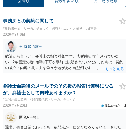
新着順
回答数が多い順
役にたった順
事務所との契約に関して
#契約書作成・リーガルチェック
#芸能・エンタメ業界
#被害者
2026年8月6日
王 宣麟
弁護士
結論から言うと、弁護士の相談対象です。 契約書が交付されていな
い・2年固定の途中解約不可を事前に説明されていなかった点は、契約
の成立・内容・拘束力を争う余地がある典型例です。 まずは、運営と
のやり取り、規約のスクショ等の証拠を集めて、弁護士に相談されて
みてはいかがでしょうか。 また同時並行で（もしまだされていないの
であれば）書面で退所意思の明確化はしておくべきだと考えます。
弁護士面談後のメールでのその後の報告は無料になる
が、弁護士として興味ありますか？
#顧問弁護士契約
#契約書作成・リーガルチェック
2026年7月26日
役にたった
2
匿名A
弁護士
通常、有名企業であっても、顧問先が一社なくなるくらいで、さした