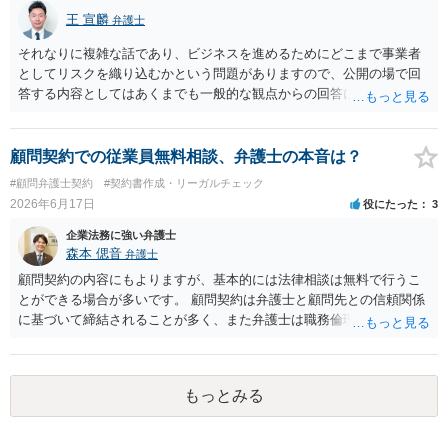
王 宣麟
弁護士
それなりに複雑な話であり、ビジネスを進めるためにどこまで事業者
としてリスクを織り込むかという問題がありますので、公開の場で回
答する内容としてはあくまでも一般的な観点からの回答になります
が、 全体的な方向性でいえば、 ・提供するサービスの中心を「日本語
授業・言語コーチング」と明確に位置付け、サーフィンや農業体験、
工場見学等のアクティビティは、旅行商品ではなく授業に付随した無
顧問契約での従業員無料相談、弁護士の本音は？
償の交流・学習機会として整理すること。 ・宿泊・交通・レンタカー
#顧問弁護士契約
#契約書作成・リーガルチェック
等の契約主体および支払は常にクライアント本人と事業者の間で完結
2026年6月17日
役にたった
3
させ、日本語講師は予約手続や支払の代理・媒介・取次・窓口を担わ
ないこと。 ・利用規約・免責条項では、①講師は旅行業者ではなく運
企業法務に強い弁護士
送・宿泊等のサービス提供者とは独立した立場であること、②参加者
森本 偲音
弁護士
の移動・アクティビティ参加は自己の判断と責任によること、③講師
顧問契約の内容にもよりますが、基本的には法律相談は無料で行うこ
の故意・重大な過失を除く範囲で事故等についての責任を限定するこ
とができる場合が多いです。 顧問契約は弁護士と顧問先との信頼関係
とを明示すること。 この辺りは意識して書類等を作成された方がよろ
に基づいて締結されることが多く、また弁護士は職務倫理上誠実に職
しいかと思います。 公開の場で個別具体的な内容に従って回答するの
務に従事すべき 義務を負っておりますので、原則として利益率が低い
にも限界がありますので、資料などを持参の上、弁護士の相談される
といった理由で真剣に回答しないということはございません。 仮にそ
ことをお勧めします。
ういった弁護士がいる場合は、その方個人の問題になりますが、顧問
もっとみる
先から顧問契約を打ち切られたり、場合によっては懲戒請求を 受ける
といったことになろうかと存じます。 以上ご参考までに。