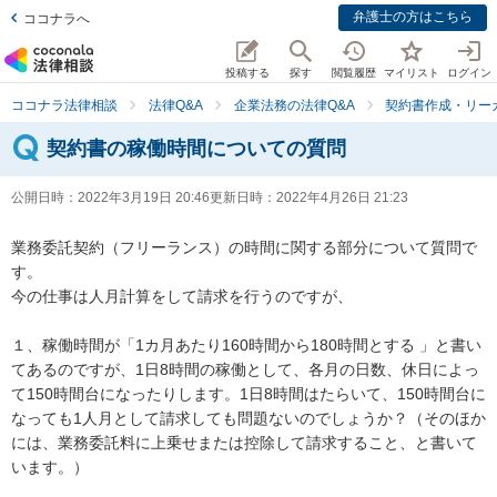
弁護士の方はこちら
ココナラへ
投稿する
探す
閲覧履歴
マイリスト
ログイン
ココナラ法律相談
法律Q&A
企業法務の法律Q&A
契約書作成・リー
契約書の稼働時間についての質問
公開日時：
2022年3月19日 20:46
更新日時：
2022年4月26日 21:23
業務委託契約（フリーランス）の時間に関する部分について質問で
す。

今の仕事は人月計算をして請求を行うのですが、

１、稼働時間が「1カ月あたり160時間から180時間とする 」と書い
てあるのですが、1日8時間の稼働として、各月の日数、休日によっ
て150時間台になったりします。1日8時間はたらいて、150時間台に
なっても1人月として請求しても問題ないのでしょうか？（そのほか
には、業務委託料に上乗せまたは控除して請求すること、と書いて
います。）
