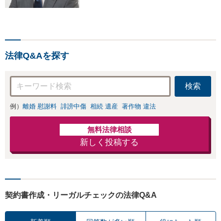
T）など、専門的な案件の
取扱い多数。 Zoom、chat
work、Teams、Skype等で
のビデオ相談にも柔軟に対
応可能。
法律Q&Aを探す
検索
例）
離婚 慰謝料
誹謗中傷
相続 遺産
著作物 違法
無料法律相談
新しく投稿する
契約書作成・リーガルチェックの法律Q&A