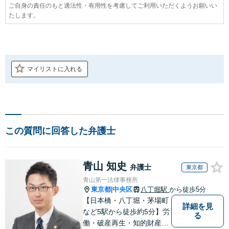
ご自身の責任のもと適法性・有用性を考慮してご利用いただくようお願いい
たします。
マイリストに入れる
この質問に回答した弁護士
青山 知史
弁護士
東京都
青山第一法律事務所
東京都
中央区
八丁堀駅
から徒歩5分
|
【日本橋・八丁堀・茅場町
詳細を見
など5駅から徒歩約5分】労
る
働・破産再生・知的財産（I