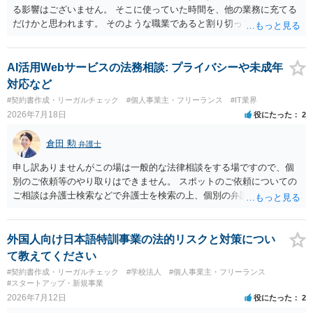
る影響はございません。 そこに使っていた時間を、他の業務に充てる
だけかと思われます。 そのような職業であると割り切ってご相談され
た方が、かえって良い弁護士に巡り会えるのではないかと思います。
相談者様のご意見が反映されることを、お祈りしております。
AI活用Webサービスの法務相談: プライバシーや未成年
対応など
#契約書作成・リーガルチェック
#個人事業主・フリーランス
#IT業界
2026年7月18日
役にたった
2
倉田 勲
弁護士
申し訳ありませんがこの場は一般的な法律相談をする場ですので、個
別のご依頼等のやり取りはできません。 スポットのご依頼についての
ご相談は弁護士検索などで弁護士を検索の上、個別の弁護士にご連絡
ください。
外国人向け日本語特訓事業の法的リスクと対策につい
て教えてください
#契約書作成・リーガルチェック
#学校法人
#個人事業主・フリーランス
#スタートアップ・新規事業
2026年7月12日
役にたった
2