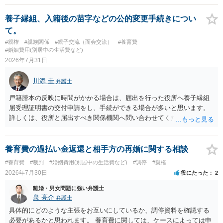
養子縁組、入籍後の苗字などの公的変更手続きについ
て。
#親権
#親族関係
#親子交流（面会交流）
#養育費
#婚姻費用(別居中の生活費など)
2026年7月31日
川添 圭
弁護士
戸籍謄本の反映に時間がかかる場合は、届出を行った役所へ養子縁組
届受理証明書の交付申請をし、手続ができる場合が多いと思います。
詳しくは、役所と届出すべき関係機関へ問い合わせてください。
養育費の過払い金返還と相手方の再婚に関する相談
#養育費
#裁判
#婚姻費用(別居中の生活費など)
#調停
#親権
2026年7月30日
役にたった
2
離婚・男女問題に強い弁護士
泉 亮介
弁護士
具体的にどのような主張をお互いにしているか、調停資料を確認する
必要があるかと思われます。 養育費に関しては、ケースによっては申