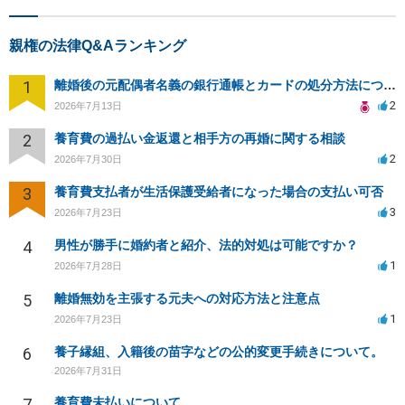
親権の法律Q&Aランキング
1
離婚後の元配偶者名義の銀行通帳とカードの処分方法について
2
2026年7月13日
2
養育費の過払い金返還と相手方の再婚に関する相談
2
2026年7月30日
3
養育費支払者が生活保護受給者になった場合の支払い可否
3
2026年7月23日
4
男性が勝手に婚約者と紹介、法的対処は可能ですか？
1
2026年7月28日
5
離婚無効を主張する元夫への対応方法と注意点
1
2026年7月23日
6
養子縁組、入籍後の苗字などの公的変更手続きについて。
2026年7月31日
7
養育費未払いについて