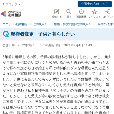
弁護士の方はこちら
ココナラへ
投稿する
探す
閲覧履歴
マイリスト
ログイン
ココナラ法律相談
法律Q&A
離婚・男女問題の法律Q&A
親権の法律Q
親権者変更 子供と暮らしたい
公開日時：
2022年3月18日 17:26
更新日時：
2024年9月4日 11:43
6年前に離婚しその際、子供の親権は私が持ちました。しかし、元夫
が再婚し子供に会いに行くと私がいるからと再婚相手が嫌だったよ
うで私への嫌がらせが始まり私は精神的にダメな母親なんだと思う
ようになり家庭裁判所で親権変更をし元夫へ親権を渡してしまいま
した。子供にも会わせてもらえずにいましたが再婚相手は我が子で
ないと愛せないと呆気なくいなくなり元夫は再婚相手と離婚し、嫌
がらせも終わり私も精神を取り戻し子供との時間を過ごせていまし
た。しかし、また元夫が今の彼女と結婚するとの事で会う時は彼女
に連絡してほしい、彼女は元夫と私が連絡取るのが嫌なようです。
今は嫌がらせ等ないですが合わせてもらえるような方ではなく再度
私の元に親権変更を申立てたいと考えております。離婚した再婚相