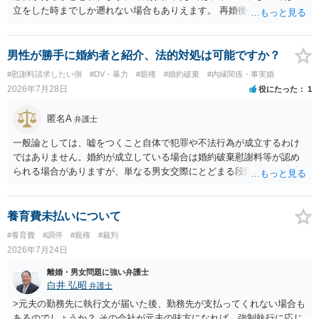
立をした時までしか遡れない場合もありえます。 再婚後の相手方の行
動がどのようなものであったのかも重要であるため、相手が再婚後の
養育費に関するやりとり等があればそちらについても確認する必要が
あるでしょう。 公開相談の場での回答よりも個別に弁護士にご相談さ
男性が勝手に婚約者と紹介、法的対処は可能ですか？
れることをお勧めいたします。
#慰謝料請求したい側
#DV・暴力
#親権
#婚約破棄
#内縁関係・事実婚
2026年7月28日
役にたった
1
匿名A
弁護士
一般論としては、嘘をつくこと自体で犯罪や不法行為が成立するわけ
ではありません。婚約が成立している場合は婚約破棄慰謝料等が認め
られる場合がありますが、単なる男女交際にとどまる段階の場合、独
身偽装その他貞操権侵害事案は別として、信頼関係破壊行為について
慰謝料は生じないことが多いと思われます。 お怒りはごもっともです
が、仮に交際を進めたとしても後に相手を信頼できなくなる可能性が
養育費未払いについて
高かったということですので、むしろ結婚しなくてよかったと割り切
#養育費
#調停
#親権
#裁判
って、交際を終わらせるのがよいと思います。
2026年7月24日
離婚・男女問題に強い弁護士
白井 弘昭
弁護士
>元夫の勤務先に執行文が届いた後、勤務先が支払ってくれない場合も
あるのでしょうか？ その会社が元夫の味方になれば、強制執行に応じ