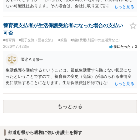
ない可能性はあります。その場合は、会社に取り立て訴訟を行うこと
で、会社から取り立てることができます。 その他、預金を探して差し
押さえ、元夫名義の車の差し押さえ競売などを検討します。 ＞何もで
きなかった場合は、公正証書の原本は戻ってくるのでしょうか？ 取れ
養育費支払者が生活保護受給者になった場合の支払い
ても取れなくても、執行裁判所に原本の還付請求を行えば還付されま
可否
す。 ＞他の弁護士さんに再度依頼できるのでしょうか？ できます。た
#養育費
#親子交流（面会交流）
#親権
#婚姻費用(別居中の生活費など)
だ、取れなかった場合に取り立て訴訟等を起こしてもらえば、他の弁
2026年7月23日
役にたった
3
護士に頼む必要は無いでしょう。 以上、ご参考まで。
匿名A
弁護士
生活保護を受給するということは、最低生活費すら賄えない状態にな
ったということですので、養育費の変更（免除）が認められる事情変
更に該当することになります。生活保護費は所得ではないので、「保
護費から養育費を支払え」という結論にはなりません。ただ、実際に
支払った場合に返還請求権が認められたり役所から何らかのペナルテ
ィが課されたりするわけではなく、「残りのお金で自己責任で生活せ
もっとみる
よ」ということになるので、生活保護を受給することになった時はす
みやかに合意のための話し合いあるいは調停申立てをすべきでしょ
う。
都道府県から親権に強い弁護士を探す