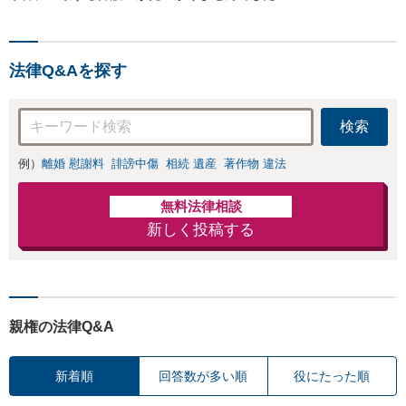
法律Q&Aを探す
検索
例）
離婚 慰謝料
誹謗中傷
相続 遺産
著作物 違法
無料法律相談
新しく投稿する
親権の法律Q&A
新着順
回答数が多い順
役にたった順