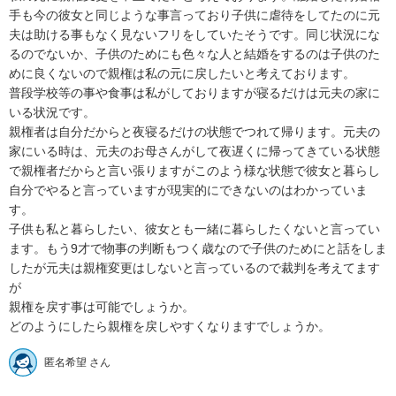
手も今の彼女と同じような事言っており子供に虐待をしてたのに元
夫は助ける事もなく見ないフリをしていたそうです。同じ状況にな
るのでないか、子供のためにも色々な人と結婚をするのは子供のた
めに良くないので親権は私の元に戻したいと考えております。

普段学校等の事や食事は私がしておりますが寝るだけは元夫の家に
いる状況です。

親権者は自分だからと夜寝るだけの状態でつれて帰ります。元夫の
家にいる時は、元夫のお母さんがして夜遅くに帰ってきている状態
で親権者だからと言い張りますがこのよう様な状態で彼女と暮らし
自分でやると言っていますが現実的にできないのはわかっていま
す。

子供も私と暮らしたい、彼女とも一緒に暮らしたくないと言ってい
ます。もう9才で物事の判断もつく歳なので子供のためにと話をしま
したが元夫は親権変更はしないと言っているので裁判を考えてます
が

親権を戻す事は可能でしょうか。

どのようにしたら親権を戻しやすくなりますでしょうか。
匿名希望 さん