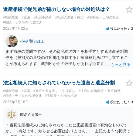
遺産相続で従兄弟が協力しない場合の対処法は？
#相続放棄
#協議
#相続手続き
#相続人調査・確定
#不動産・土地の相続
#相続トラブルの代理交渉
2026年7月22日
役にたった
2
小杉 和
弁護士
まず前段の質問ですが、その従兄弟の方々を相手方とする遺産分割調
停を（曾祖父の最後の住所地を管轄する）家庭裁判所に申し立てるこ
とが考えられます。裁判所からの呼出しがあれば応答する可能性がま
だあるのではないでしょうか。 後段の質問については、相続放棄は可
能と思われます。時間が思った以上にないので必要書類をてきぱきと
揃える必要があります。その点是非御注意ください。
法定相続人に知らされていなかった遺言と遺産分割
#遺産分割
#協議
#遺言の書き直し・やり直し
#遺言の真偽鑑定・遺言無効
#相続トラブルの代理交渉
#不動産・土地の相続
2026年7月18日
役にたった
3
匿名A
弁護士
・当初法定相続人に知らされなかった公正証書遺言は有効なものです
か。 →有効です。知らせる必要はありません。 ・上記のような状況で