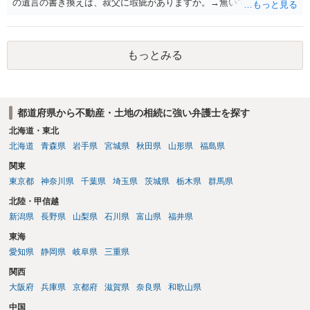
の遺言の書き換えは、叔父に瑕疵がありますか。→無いです。 ・分割
する場合の比率は、現状で、客観的に見てどの程度が妥当と考えられ
ますか。 →本人が自由に決められますので、どこが妥当とは言えない
です。客観的な基準もありません。 ・できれば穏やかに、分割を拒否
もっとみる
することはできますか。 →分割を拒否するということは、遺産はいら
ないということでしょうか。遺言で、受取を指定されててもいらない
と拒否することはできます。理由を説明する必要はありません。
都道府県から不動産・土地の相続に強い弁護士を探す
北海道・東北
北海道
青森県
岩手県
宮城県
秋田県
山形県
福島県
関東
東京都
神奈川県
千葉県
埼玉県
茨城県
栃木県
群馬県
北陸・甲信越
新潟県
長野県
山梨県
石川県
富山県
福井県
東海
愛知県
静岡県
岐阜県
三重県
関西
大阪府
兵庫県
京都府
滋賀県
奈良県
和歌山県
中国