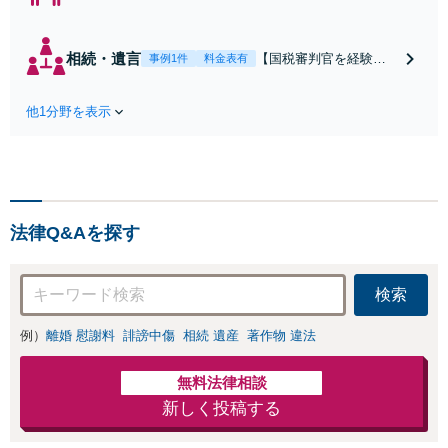
【弁護士歴20年】
【子連れ相談可】
具体的なビジョン
相続・遺言
【国税審判官を経験】
事例1件
料金表有
を描けるアドバイ
【東京駅徒歩5分】豊富
スを実施します。
なノウハウと交渉力で
養育費の未払い／
他1分野を表示
実現を目指します。遺
財産分与／慰謝料
留分に配慮した遺言書
請求などの解決実
作成で、後のトラブル
績多数！相手から
回避を。依頼者の状況
「払えない」と言
に最適な文案を考え出
われても諦めずに
します【初回相談30分
ご相談ください
法律Q&Aを探す
無料】
【初回相談30分無
料】
検索
例）
離婚 慰謝料
誹謗中傷
相続 遺産
著作物 違法
無料法律相談
新しく投稿する