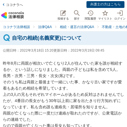
弁護士の方はこちら
ココナラへ
投稿する
探す
閲覧履歴
マイリスト
ログイン
ココナラ法律相談
法律Q&A
相続・遺言の法律Q&A
不動産・土地の
自宅の相続(名義変更)について
公開日時：
2022年3月18日 15:20
更新日時：
2022年3月19日 09:45
昨年8月に両親が相次いで亡くなり2人が住んでいた家を誰が相続す
るか、という話しになりました。両親の子どもは私を含めて5人。

長男・次男・三男・長女・次女(私)です。

そのうち私は両親と最後まで一緒にいた事、かなり古い家ですが愛
着もあるため相続を希望しています。

上の3人の兄もそれぞれマイホームがあるため反対はされませんでし
たが、4番目の長女がもう30年以上前に家を出たきり行方知れずに
なっています。私も含め誰も連絡先・居場所を知りません。

両親が亡くなった際に一度だけ連絡が取れたのですが、公衆電話か
らの連絡でした。

なので両親が亡くなった事は長女も知っています。
