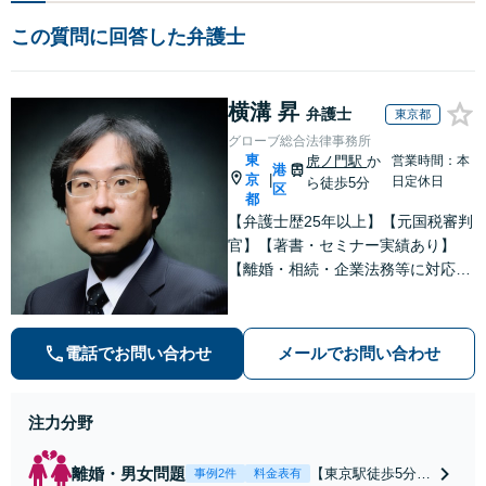
この質問に回答した弁護士
横溝 昇
弁護士
東京都
グローブ総合法律事務所
東
虎ノ門駅
か
営業時間：本
港
京
|
日定休日
ら徒歩5分
区
都
【弁護士歴25年以上】【元国税審判
官】【著書・セミナー実績あり】
【離婚・相続・企業法務等に対応】
不安やご事情を丁寧にお伺いし、わ
かりすくご説明し最適な解決策をご
提案します
電話でお問い合わせ
メールでお問い合わせ
注力分野
離婚・男女問題
【東京駅徒歩5分】
事例2件
料金表有