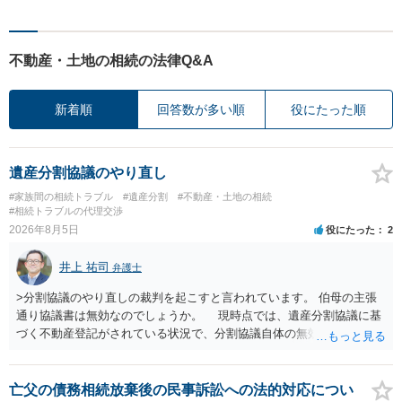
不動産・土地の相続の法律Q&A
新着順
回答数が多い順
役にたった順
遺産分割協議のやり直し
#家族間の相続トラブル
#遺産分割
#不動産・土地の相続
#相続トラブルの代理交渉
2026年8月5日
役にたった
2
井上 祐司
弁護士
>分割協議のやり直しの裁判を起こすと言われています。 伯母の主張
通り協議書は無効なのでしょうか。 現時点では、遺産分割協議に基
づく不動産登記がされている状況で、分割協議自体の無効を裁判所が
認めたわけではないので、分割協議の効力に影響はありません。 先
方の訴訟の主張及び立証次第ですが、 ・御祖母様の認知能力に関する
医師の意見書、筆跡鑑定 が提出されればその効力が否定される可能性
亡父の債務相続放棄後の民事訴訟への法的対応につい