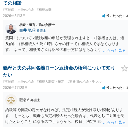
はありますが、 ・伯母様自身が分割協議に加わっていること ・御祖母
ての相談
様の意に反する遺産分割協議を行う実益が誰にあったかの立証が困難
#不動産・土地の相続
#相続放棄
であること からすると、実際に遺産分割協議の効力が否定される可能
2026年8月3日
役にたった
3
性はそれほど高くない（立証のハードルは非常に高い）ということが
言えると思います。
相続・遺言に強い弁護士
白井 弘昭
弁護士
質問１について 相続放棄の申述が受理されますと、相談者さんは、遡
及的に（被相続人の死亡時にさかのぼって）相続人ではなくなりま
す。 よって、相談者さんは訴訟の相手方にはならなくなるので（明け
渡し請求の対象ではなくなるので）請求棄却となります。 相続放棄受
理証明を家庭裁判所で取得し、コピーを答弁書に添えて裁判所に提出
してください。 質問２について 請求棄却を求める答弁書を提出すれ
義母と夫の共同名義ローン返済金の権利について知り
ば、第１回期日は出席する必要がありません。その日は差支え（用事
たい
があり出席できない）との記載で十分です。 質問３について 弁護士で
#不動産・土地の相続
#相続人調査・確定
#家族間の相続トラブル
はないので、ｍｉｎｔｓでの提出の必要は無いと思います。郵送（期
2026年7月25日
役にたった
1
限までに届けばよい）で十分です。 詳細は、書面記載の裁判所書記官
にお問い合わせください。 以上、ご参考まで。
匿名A
弁護士
約款等で特段の定めがなければ、法定相続人が受け取り権利がありま
す。 もっとも、義母も法定相続人だった場合は、代表として返還を受
けたということ になるのでしょうから、後日、法定相続分に基づいて
精算を求めることは可能と思います。