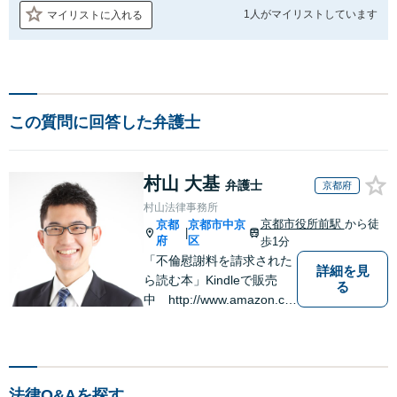
1人が
マイリストしています
マイリストに入れる
この質問に回答した弁護士
村山 大基
弁護士
京都府
村山法律事務所
京都市役所前駅
から徒
京都
京都市中京
|
府
区
歩1分
「不倫慰謝料を請求された
詳細を見
ら読む本」Kindleで販売
る
中 http://www.amazon.co.
jp/dp/B0FJCDXDNV
法律Q&Aを探す