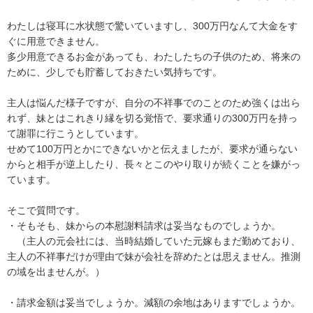
わたしは寝耳に水状態で驚いていますし、300万円なんて大金をす
ぐに用意できません。

多少用意できるお金があっても、わたしたちの子供のため、将来の
ために、少しでも貯蓄しておきたい気持ちです。

主人は悩んだ様子ですが、自分の不祥事でのことのため強くは出ら
れず、妹とはこれきり縁を切る覚悟で、要求通りの300万円を持っ
て謝罪に行こうとしています。

せめて100万円とかにできないかと伝えましたが、要求が通らない
からと相手が逆上したり、長々とこのやり取りが続くことを嫌がっ
ています。

そこで質問です。

・そもそも、妹からの本慰謝料請求は妥当なものでしょうか。

　（主人の元会社には、当時結婚していた元嫁もまだ勤めており、
主人の不祥事だけが理由で妹が会社を辞めたとは思えません。推測
の域を出ませんが。）

・請求金額は妥当でしょうか。減額の余地はありますでしょうか。
