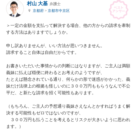
村山 大基
弁護士
京都府
>
京都市中京区
＞一定の金額を支払って解決する場合、他の方からの請求を牽制
する方法はありますでしょうか。

申し訳ありませんが、いい方法が思いつきません。

請求すること自体は自由だからです。

お書きいただいた事情からの判断にはなりますが、ご主人は満額
義妹に払えば穏便に終わるとお考えのようですが、

たとえば懸念されている通り、何らかの形で迷惑がかかった、義
妹だけ法律上の根拠も怪しいのに３００万円ももらうなんで不公
平だ、と新たな請求を招く可能性もあります。

（もちろん、ご主人の予想通り義妹さえなんとかすればうまく解
決する可能性もゼロではないのですが、

　３００万円も払うことを考えるとリスクが大きいように思われ
ます。）
