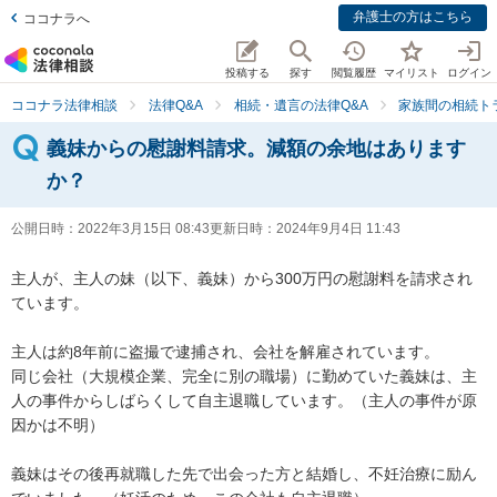
弁護士の方はこちら
ココナラへ
投稿する
探す
閲覧履歴
マイリスト
ログイン
ココナラ法律相談
法律Q&A
相続・遺言の法律Q&A
家族間の相続ト
義妹からの慰謝料請求。減額の余地はあります
か？
公開日時：
2022年3月15日 08:43
更新日時：
2024年9月4日 11:43
主人が、主人の妹（以下、義妹）から300万円の慰謝料を請求され
ています。

主人は約8年前に盗撮で逮捕され、会社を解雇されています。

同じ会社（大規模企業、完全に別の職場）に勤めていた義妹は、主
人の事件からしばらくして自主退職しています。（主人の事件が原
因かは不明）

義妹はその後再就職した先で出会った方と結婚し、不妊治療に励ん