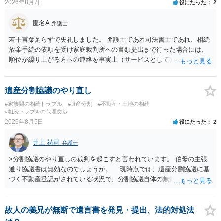
2026年8月7日
役にたった
2
匿名A
弁護士
若干言葉足らずで失礼しました。 弁護士であれ司法書士であれ、相続
放棄手続の依頼を受け家庭裁判所への書類提出まで行った場合には、
順位が繰り上がる方への連絡を事実上（サービスとして）行うことは
あります。その「連絡」だけを弁護士が業務としてお受けすることは
できない、という意味でした。
遺産分割協議のやり直し
#家族間の相続トラブル
#遺産分割
#不動産・土地の相続
#相続トラブルの代理交渉
2026年8月5日
役にたった
2
井上 祐司
弁護士
>分割協議のやり直しの裁判を起こすと言われています。 伯母の主張
通り協議書は無効なのでしょうか。 現時点では、遺産分割協議に基
づく不動産登記がされている状況で、分割協議自体の無効を裁判所が
認めたわけではないので、分割協議の効力に影響はありません。 先
方の訴訟の主張及び立証次第ですが、 ・御祖母様の認知能力に関する
医師の意見書、筆跡鑑定 が提出されればその効力が否定される可能性
故人の義兄が無断で遺言書を発見・提出、法的対処法
はありますが、 ・伯母様自身が分割協議に加わっていること ・御祖母