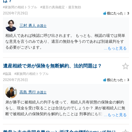
は？
様の意に反する遺産分割協議を行う実益が誰にあったかの立証が困難
#家族間の相続トラブル
#遺言の真偽鑑定・遺言無効
であること からすると、実際に遺産分割協議の効力が否定される可能
2026年7月29日
役にたった
3
性はそれほど高くない（立証のハードルは非常に高い）ということが
言えると思います。
三村 勇人
弁護士
相続人であれば検認に呼び出されます。 もっとも、検認の場では簡単
な意見を言うのみであり、遺言の無効を争うのであれば別途裁判をす
る必要がございます。
遺産相続で弟が保険を無断解約、法的問題は？
#協議
#家族間の相続トラブル
2026年7月26日
役にたった
3
高島 秀行
弁護士
弟が勝手に被相続人の判子を使って、相続人共有状態の保険金の解約
をし、現金を受け取ることは合法なのでしょうか？ 弟が被相続人に無
断で被相続人の保険契約を解約したことは 刑事的にも犯罪となる可能
性があり、民事的には無効だと思います。 保険会社で解約の際に提出
された書類のコピーを取得して、弁護士に面談で詳しい事情を話して
相談 されたら良いと思います。