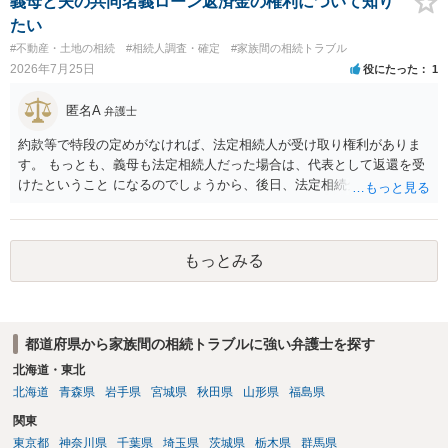
義母と夫の共同名義ローン返済金の権利について知り
たい
#不動産・土地の相続
#相続人調査・確定
#家族間の相続トラブル
2026年7月25日
役にたった
1
匿名A
弁護士
約款等で特段の定めがなければ、法定相続人が受け取り権利がありま
す。 もっとも、義母も法定相続人だった場合は、代表として返還を受
けたということ になるのでしょうから、後日、法定相続分に基づいて
精算を求めることは可能と思います。
もっとみる
都道府県から家族間の相続トラブルに強い弁護士を探す
北海道・東北
北海道
青森県
岩手県
宮城県
秋田県
山形県
福島県
関東
東京都
神奈川県
千葉県
埼玉県
茨城県
栃木県
群馬県