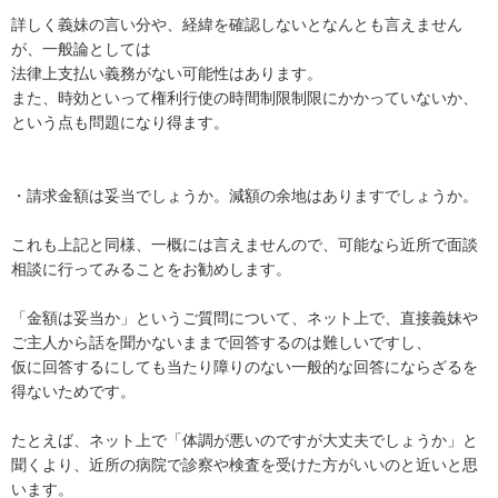
詳しく義妹の言い分や、経緯を確認しないとなんとも言えません
が、一般論としては

法律上支払い義務がない可能性はあります。

また、時効といって権利行使の時間制限制限にかかっていないか、
という点も問題になり得ます。

・請求金額は妥当でしょうか。減額の余地はありますでしょうか。

これも上記と同様、一概には言えませんので、可能なら近所で面談
相談に行ってみることをお勧めします。

「金額は妥当か」というご質問について、ネット上で、直接義妹や
ご主人から話を聞かないままで回答するのは難しいですし、

仮に回答するにしても当たり障りのない一般的な回答にならざるを
得ないためです。

たとえば、ネット上で「体調が悪いのですが大丈夫でしょうか」と
聞くより、近所の病院で診察や検査を受けた方がいいのと近いと思
います。
