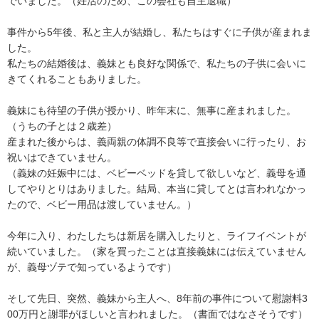
でいました。（妊活のため、この会社も自主退職）

事件から5年後、私と主人が結婚し、私たちはすぐに子供が産まれま
した。

私たちの結婚後は、義妹とも良好な関係で、私たちの子供に会いに
きてくれることもありました。

義妹にも待望の子供が授かり、昨年末に、無事に産まれました。
（うちの子とは２歳差）

産まれた後からは、義両親の体調不良等で直接会いに行ったり、お
祝いはできていません。

（義妹の妊娠中には、ベビーベッドを貸して欲しいなど、義母を通
してやりとりはありました。結局、本当に貸してとは言われなかっ
たので、ベビー用品は渡していません。）

今年に入り、わたしたちは新居を購入したりと、ライフイベントが
続いていました。（家を買ったことは直接義妹には伝えていません
が、義母ヅテで知っているようです）

そして先日、突然、義妹から主人へ、8年前の事件について慰謝料3
00万円と謝罪がほしいと言われました。（書面ではなさそうです）
