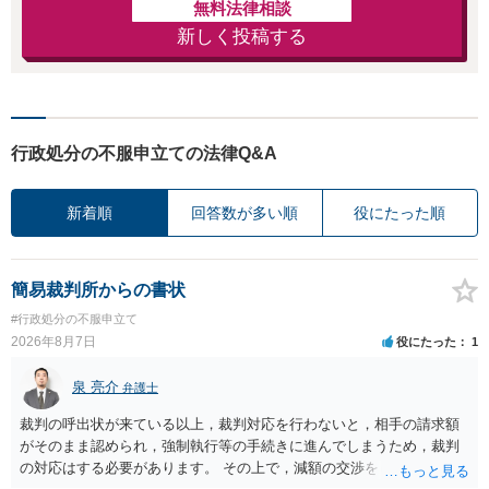
無料法律相談
新しく投稿する
行政処分の不服申立ての法律Q&A
新着順
回答数が多い順
役にたった順
簡易裁判所からの書状
#行政処分の不服申立て
2026年8月7日
役にたった
1
泉 亮介
弁護士
裁判の呼出状が来ている以上，裁判対応を行わないと，相手の請求額
がそのまま認められ，強制執行等の手続きに進んでしまうため，裁判
の対応はする必要があります。 その上で，減額の交渉をしたり，分割