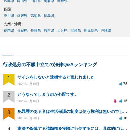
広島県
岡山県
山口県
鳥取県
島根県
四国
香川県
愛媛県
高知県
徳島県
九州・沖縄
福岡県
佐賀県
長崎県
熊本県
大分県
宮崎県
鹿児島県
沖縄県
行政処分の不服申立ての法律Q&Aランキング
1
サインをしないと逮捕すると言われました
75
2026年2月19日
2
どうなってしまうのか心配です。
15
2023年3月16日
3
犯罪歴のある者は生活保護の制度は使う権利は無いのでしょうか？
18
2018年5月28日
4
憲法の保障する請願権を実際に行使するには、具体的にはどのような手続きを踏めばよいのですか？