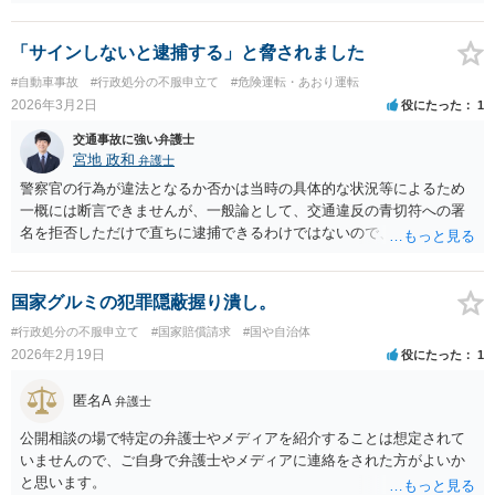
護士会にお問い合わせください。
「サインしないと逮捕する」と脅されました
#自動車事故
#行政処分の不服申立て
#危険運転・あおり運転
2026年3月2日
役にたった
1
交通事故に強い弁護士
宮地 政和
弁護士
警察官の行為が違法となるか否かは当時の具体的な状況等によるため
一概には断言できませんが、一般論として、交通違反の青切符への署
名を拒否しただけで直ちに逮捕できるわけではないので、「サインし
ないと逮捕する」などと威圧的に述べたのであれば、違法となる余地
はあると思います。
国家グルミの犯罪隠蔽握り潰し。
#行政処分の不服申立て
#国家賠償請求
#国や自治体
2026年2月19日
役にたった
1
匿名A
弁護士
公開相談の場で特定の弁護士やメディアを紹介することは想定されて
いませんので、ご自身で弁護士やメディアに連絡をされた方がよいか
と思います。