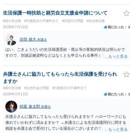
の交渉をしたりした上で，金額や支払方法を決めた上で和解とするこ
ととなるかと思われます。 個別のご相談を希望される場合は，希望す
る弁護士に面談の予約を入れ日程調整の上で面談を行うと良いでしょ
生活保護一時扶助と就労自立支援金申請について
う。
#国や自治体
#行政処分の不服申立て
#許認可の問題
#自治体法務
2026年7月10日
役にたった
2
吉田 雄大
弁護士
はい、ごきょうだいの生活保護受給・廃止等の客観的状況は明らかで
すので、別途証拠資料などはなくとも申立られる事件と思います。
弁護士さんに協力してもらったら生活保護を受けられ
ますか
#国や自治体
#公的年金の問題
#行政処分の不服申立て
2026年3月13日
役にたった
1
稲葉 進太郎
弁護士
弁護士さんに協力してもらったら受けられますか？ ハローワークにも
連れていかれずに済みますか？ →弁護士による生活保護同行に関する
相談を弁護士会で受付けしている場合がございますので、お近くの弁