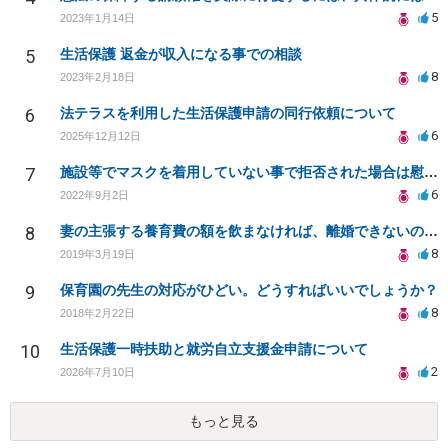
5
2023年1月14日
5
生活保護 返金が収入になる事での相談
8
2023年2月18日
6
法テラスを利用した生活保護申請の同行依頼について
6
2025年12月12日
7
施設等でマスクを着用していない事で拒否された場合は慰謝料を請求できるでしょうか？
6
2022年9月2日
8
妻の主張する養育費の額を飲まなければ、離婚できないのでしょうか？適正な養育費を知りたいです。
8
2019年3月19日
9
保育園の先生の対応がひどい。どうすればいいでしょうか？
8
2018年2月22日
10
生活保護一時扶助と就労自立支援金申請について
2
2026年7月10日
もっと見る