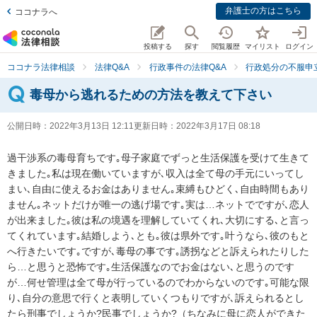
弁護士の方はこちら
ココナラへ
投稿する
探す
閲覧履歴
マイリスト
ログイン
ココナラ法律相談
法律Q&A
行政事件の法律Q&A
行政処分の不服申
毒母から逃れるための方法を教えて下さい
公開日時：
2022年3月13日 12:11
更新日時：
2022年3月17日 08:18
過干渉系の毒母育ちです｡母子家庭でずっと生活保護を受けて生きて
きました｡私は現在働いていますが､収入は全て母の手元にいってし
まい､自由に使えるお金はありません｡束縛もひどく､自由時間もあり
ません｡ネットだけが唯一の逃げ場です｡実は…ネットでですが､恋人
が出来ました｡彼は私の境遇を理解していてくれ､大切にする､と言っ
てくれています｡結婚しよう､とも｡彼は県外です｡叶うなら､彼のもと
へ行きたいです｡ですが､毒母の事です｡誘拐などと訴えられたりした
ら…と思うと恐怖です｡生活保護なのでお金はない､と思うのです
が…何せ管理は全て母が行っているのでわからないのです｡可能な限
り､自分の意思で行くと表明していくつもりですが､訴えられるとし
たら刑事でしょうか?民事でしょうか?（ちなみに母に恋人ができた