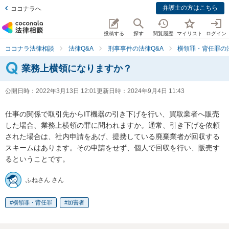
弁護士の方はこちら
ココナラへ
投稿する
探す
閲覧履歴
マイリスト
ログイン
ココナラ法律相談
法律Q&A
刑事事件の法律Q&A
横領罪・背任罪の法
業務上横領になりますか？
公開日時：
2022年3月13日 12:01
更新日時：
2024年9月4日 11:43
仕事の関係で取引先からIT機器の引き下げを行い、買取業者へ販売
した場合、業務上横領の罪に問われますか。通常、引き下げを依頼
された場合は、社内申請をあげ、提携している廃棄業者が回収する
スキームはあります。その申請をせず、個人で回収を行い、販売す
るということです。
ふねさん さん
横領罪・背任罪
加害者