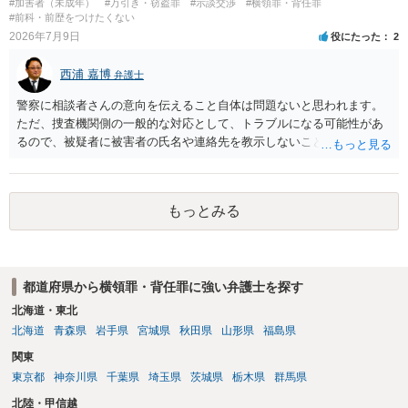
#加害者（未成年）
#万引き・窃盗罪
#示談交渉
#横領罪・背任罪
#前科・前歴をつけたくない
2026年7月9日
役にたった
2
西浦 嘉博
弁護士
警察に相談者さんの意向を伝えること自体は問題ないと思われます。
ただ、捜査機関側の一般的な対応として、トラブルになる可能性があ
るので、被疑者に被害者の氏名や連絡先を教示しないことがあり得ま
す。 その場合、相談者さんが強いて和解や示談の成立を希求されるの
でしたら、弁護士に依頼される必要が生じます。 なお、捜査機関の言
う「横領罪」は、相談の背景に記載されている事情から占有離脱物横
もっとみる
領罪を指すと思われます。 上記、ご参考ください。
都道府県から横領罪・背任罪に強い弁護士を探す
北海道・東北
北海道
青森県
岩手県
宮城県
秋田県
山形県
福島県
関東
東京都
神奈川県
千葉県
埼玉県
茨城県
栃木県
群馬県
北陸・甲信越