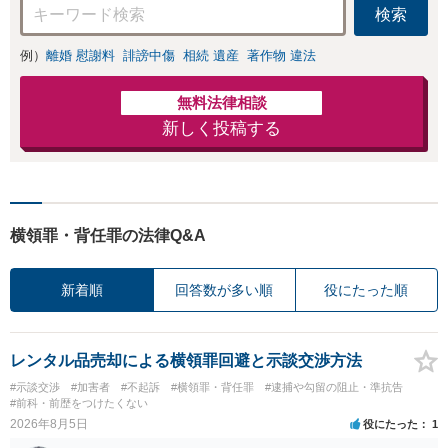
検索
例）
離婚 慰謝料
誹謗中傷
相続 遺産
著作物 違法
無料法律相談
新しく投稿する
横領罪・背任罪の法律Q&A
新着順
回答数が多い順
役にたった順
レンタル品売却による横領罪回避と示談交渉方法
#示談交渉
#加害者
#不起訴
#横領罪・背任罪
#逮捕や勾留の阻止・準抗告
#前科・前歴をつけたくない
2026年8月5日
役にたった
1