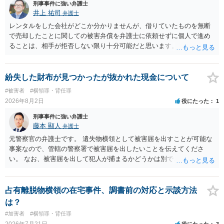
刑事事件に強い弁護士
井上 祐司
弁護士
レンタルをした会社がどこか分かりませんが、借りていたものを無断
で売却したことに関しての被害弁償を弁護士に依頼せずに個人で進め
ることは、相手が拒否しない限り十分可能だと思います。 見積を出し
てもらって、それが妥当か（正規品の市場価格と大きく齟齬がない
か）、弁護士に法律相談において助言をもらえば足りるでしょう。
紛失した財布が見つかったが抜かれた現金について
#被害者
#横領罪・背任罪
2026年8月2日
役にたった
1
刑事事件に強い弁護士
藤本 顯人
弁護士
元警察官の弁護士です。 遺失物横領として被害届を出すことが可能な
事案なので、管轄の警察署で被害届を出したいことを伝えてくださ
い。 なお、被害届を出して犯人が捕まるかどうかは別で、置き忘れた
場所やトイレに防犯カメラが無いと、犯人の特定が困難か不可能だと
思います。 いずれにせよ一度対応を求めてみた方が納得できるのでは
ないでしょうか。
占有離脱物横領の在宅事件、調書前の対応と示談方法
は？
#加害者
#横領罪・背任罪
2026年7月21日
役にたった
3