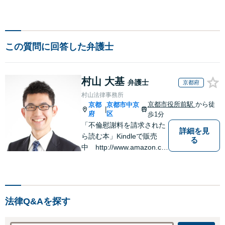
この質問に回答した弁護士
村山 大基
弁護士
京都府
村山法律事務所
京都市役所前駅
から徒
京都
京都市中京
|
府
区
歩1分
「不倫慰謝料を請求された
詳細を見
ら読む本」Kindleで販売
る
中 http://www.amazon.co.
jp/dp/B0FJCDXDNV
法律Q&Aを探す