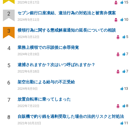
15
2023年2月17日
2
セブン銀行口座凍結、違法行為の対処法と被害弁償案
10
2024年9月11日
3
横領行為に関する懲戒解雇通知の延長についての相談
5
2024年3月12日
4
業務上横領での示談後に余罪発覚
7
2024年2月19日
5
逮捕されますか？次はいつ呼ばれますか？
7
2022年6月18日
6
架空出勤による給与の不正受給
13
2024年8月9日
7
放置自転車に乗ってしまった
8
2022年7月22日
8
自販機で釣り銭を過剰受取した場合の法的リスクと対処法
11
2021年10月22日