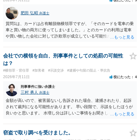
肥田 弘昭
弁護士
質問1は、カードは占有離脱物横領罪ですが、「そのカードを電車の乗
車と買い物の両方に使ってしまいました。」とのカードの利用は電車
や買い物した会社に対して詐欺罪が成立している可能性があります。
そのため質問２は行く前に弁護士に相談した方が良いかと思います。
質問３は弁護士と相談して弁護士にして貰うと良いかと思います。弁
護士費用はケースバイケースですが着手金としては33万円以上が相場
会社での横領を自白、刑事事件としての処罰の可能性
かと思います。ご参考にしてください。
は？
#横領罪・背任罪
#加害者
#示談交渉
#逮捕や勾留の阻止・準抗告
2026年7月11日
役にたった
4
刑事事件に強い弁護士
三村 勇人
弁護士
金額が高いので、被害届ないし告訴された場合、逮捕されたり、起訴
されて裁判になる可能性があります。 早い段階で、示談をしたほうが
良いかと思います。 水増し分は詳しいご事情をお聞きしなければお答
えできません。
窃盗で取り調べを受けました。