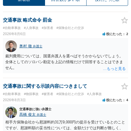
交通事故 略式命令 罰金
#自動車事故
#人身事故
#加害者
#保険会社との交渉
2026年8月6日
役にたった
2
奥村 徹
弁護士
裁判費用については、国選弁護人を選べばそうかからないでしょう。
全体としてのソロバン勘定を上記の情報だけで回答することはできま
せん。
交通事故に関する示談内容につきまして
#自動車事故
#物損事故
#被害者
#保険会社との交渉
#人身事故
2026年8月3日
役にたった
4
交通事故に強い弁護士
髙橋 俊太
弁護士
相手方保険会社から慰謝料約31万9,000円の提示を受けているとのこと
ですが、慰謝料額の妥当性については、金額だけでは判断が難しく、