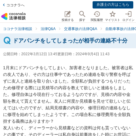
弁護士の方はこちら
ココナラへ
投稿する
探す
閲覧履歴
マイリスト
ログイン
ココナラ法律相談
法律Q&A
交通事故の法律Q&A
自動車事故の法律Q
ドアパンチをしてしまったが相手の連絡不十分
公開日時：
2022年3月12日 13:45
更新日時：
2024年9月4日 11:43
1月末にドアパンチをしてしまい、加害者となりました。被害者は私
の友人であり、その方は仕事中であったため連絡を取り警察を呼ば
ずに友人と連絡を取り合いました。全額私が負担するつもりだった
ため修理する際には見積等の内容を教えて欲しいと連絡をしまし
た。修理自体は今現在行っておるようなのですが、見積の内容や金
額を教えて貰えてません。友人に何度か見積書を見せて欲しいと伝
えてはいたのですが、結局見積書の内容や、修理日程の連絡もなし
に修理を始めてしまったようです。この場合私に修理費用を全額負
担する義務はありますか？

友人いわく、ディーラーから見積書などの資料は何も貰っていない
との事です。そのディーラーは私自身以前事故をした時にお世話に