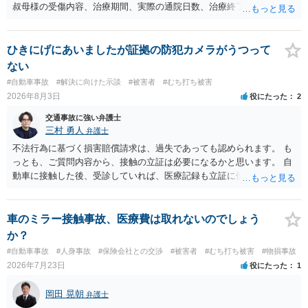
叔母様の受傷内容、治療期間、実際の通院日数、治療終了の経緯、後
遺症の有無、相手方保険会社から提示されている示談内容の内訳等を
確認する必要があります。保険会社から提示される慰謝料額について
は、弁護士が介入することにより増額を検討できる場合がありますの
ひきにげにあいましたが証拠の防犯カメラがうつって
で、以下の資料・情報を準備した上で、弁護士に個別に相談すること
ない
をお勧めいたします。 ・相手方保険会社から届いている示談金額の提
#自動車事故
#解決に向けた示談
#被害者
#むち打ち被害
示書類 ・叔母様の診断名、けがの内容 ・治療開始日及び治療終了日
2026年8月3日
役にたった
2
・入院の有無、通院回数 ・現在も症状が残っているか ・叔母様ご本人
やご家族等が加入している保険に、今回の事故で利用できる弁護士費
交通事故に強い弁護士
用特約が付帯しているか なお、被害者は叔母様ご本人となりますの
三村 勇人
弁護士
で、弁護士が受任する場合には、叔母様ご本人の依頼意思等を確認す
不法行為に基づく損害賠償請求は、過失であっても認められます。 も
る必要があります。日本語での十分な意思疎通が難しいとのことです
っとも、ご質問内容から、接触の立証は必要になるかと思います。 自
ので、そのあたりのご事情も踏まえて、依頼意思の確認方法等を検討
動車に接触した後、受診していれば、医療記録も立証に使えるかと思
する必要があると思われます。
います。 いずれにせよ、多角的に検討する必要がありますので、弁護
士にご相談ください。
車のミラー接触事故、医療費は取れないのでしょう
か？
#自動車事故
#人身事故
#保険会社との交渉
#被害者
#むち打ち被害
#物損事故
2026年7月23日
役にたった
1
岡田 晃朝
弁護士