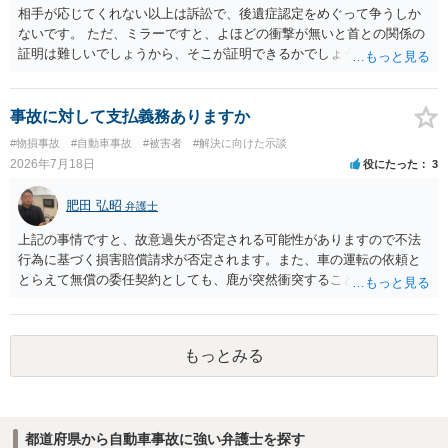
相手が応じてくれない以上は訴訟で、後遺症認定をめぐって争うしか
ないです。 ただ、ミラーですと、よほどの衝撃が無いと首との関係の
証明は難しいでしょうから、そこが証明できるかでしょうね。
事故に対して支払義務ありますか
#物損事故
#自動車事故
#被害者
#解決に向けた示談
2026年7月18日
役にたった
3
肥田 弘昭
弁護士
上記の事情ですと、故意過失が否定される可能性がありますので不法
行為に基づく損害賠償請求が否定されます。また、車の運転の依頼と
とらえて無償の委任契約としても、鹿が突然衝突することは予見がで
きませんので善管注意義務違反は否定され債務不履行に基づく損害賠
償請求も成立しない可能性があります。以上の理由から支払義務は否
定される可能性が高いです。ご参考にしてください。
もっとみる
都道府県から自動車事故に強い弁護士を探す