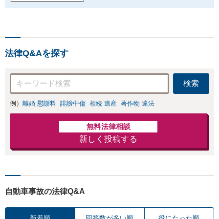
法律Q&Aを探す
検索
例）
離婚 慰謝料
誹謗中傷
相続 遺産
著作物 違法
無料法律相談
新しく投稿する
自動車事故の法律Q&A
新着順
回答数が多い順
役にたった順