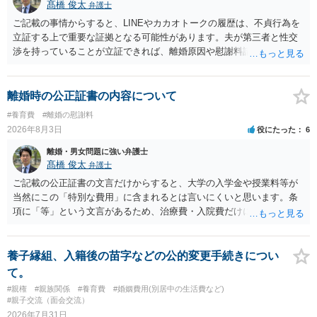
髙橋 俊太
弁護士
ご記載の事情からすると、LINEやカカオトークの履歴は、不貞行為を
立証する上で重要な証拠となる可能性があります。夫が第三者と性交
渉を持っていることが立証できれば、離婚原因や慰謝料請求を検討す
る上で重要な事情となります。特に、数年間にわたって特定の相手と
性的関係を継続しているのであれば、その期間や回数が分かる資料は
できるだけ保存しておくことをお勧めいたします。 他方、「夫に不貞
離婚時の公正証書の内容について
がある＝財産分与でも多くもらえる」「当然に親権を取得できる」と
#養育費
#離婚の慰謝料
いう関係にはありません。まず、財産分与は、基本的には夫婦が婚姻
2026年8月3日
役にたった
6
中に形成した財産を清算する制度ですので、不貞行為の有無とは別
に、預貯金、不動産、保険、退職金等の資料を確保しておくことが重
離婚・男女問題に強い弁護士
要です。また、子の親権については、夫婦間の責任問題とは別に、
髙橋 俊太
弁護士
「どのような形がお子様の利益になるか」という観点です。そのた
ご記載の公正証書の文言だけからすると、大学の入学金や授業料等が
め、未就学のお子様について貴方が主として養育しているのであれ
当然にこの「特別な費用」に含まれるとは言いにくいと思います。条
ば、保育園等への送迎、食事・入浴・寝かしつけ等の日常的な育児、
項に「等」という文言があるため、治療費・入院費だけに限定される
通院や予防接種への対応、保育園との連絡、夫婦それぞれの勤務状
わけではありませんが、その前に「病気・事故に伴う費用」と明記さ
況、別居後にどのような養育環境を用意できるかといった、これまで
れていますので、通常は、病気や事故によって臨時に必要となった医
の監護実績や今後の生活状況について整理しておくとよいでしょう。
療費その他これに類する特別支出を念頭に置いた条項と読むのが自然
養子縁組、入籍後の苗字などの公的変更手続きについ
養育費については、離婚後も父母双方がそれぞれの収入に応じて負担
です。したがって、大学の入学金、授業料、受験費用などの教育費に
て。
するのが原則となります。
ついてまで、「この条項があるから当然に半額を請求できる」とまで
#親権
#親族関係
#養育費
#婚姻費用(別居中の生活費など)
は言いにくいと思われます。なお、通常、大学進学費用をどこまで負
#親子交流（面会交流）
担すべきかについては、離婚時の合意内容のほか、子どもの年齢、大
2026年7月31日