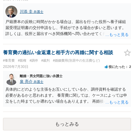
学進学についての父母の認識、父母の学歴・収入・資産状況、進学先
や費用などを踏まえて個別に検討することになります。公正証書の他
川添 圭
弁護士
の条項において、養育費の終期についてどのように定められている
か、大学進学に関する定めの有無、「教育費」「進学費用」に関する
戸籍謄本の反映に時間がかかる場合は、届出を行った役所へ養子縁組
定めの有無等について確認する必要があると考えられます。
届受理証明書の交付申請をし、手続ができる場合が多いと思います。
詳しくは、役所と届出すべき関係機関へ問い合わせてください。
養育費の過払い金返還と相手方の再婚に関する相談
#養育費
#親権
#調停
#裁判
#婚姻費用(別居中の生活費など)
2026年7月30日
役にたった
2
離婚・男女問題に強い弁護士
泉 亮介
弁護士
具体的にどのような主張をお互いにしているか、調停資料を確認する
必要があるかと思われます。 養育費に関しては、ケースによっては申
立をした時までしか遡れない場合もありえます。 再婚後の相手方の行
動がどのようなものであったのかも重要であるため、相手が再婚後の
養育費に関するやりとり等があればそちらについても確認する必要が
あるでしょう。 公開相談の場での回答よりも個別に弁護士にご相談さ
もっとみる
れることをお勧めいたします。