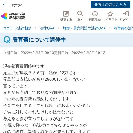
弁護士の方はこちら
ココナラへ
投稿する
探す
閲覧履歴
マイリスト
ログイン
ココナラ法律相談
法律Q&A
離婚・男女問題の法律Q&A
養育費の法
養育費について調停中
公開日時：
2022年3月8日 09:13
更新日時：
2022年3月8日 19:12
現在養育費調停中です

元旦那が年収３３６万　私が192万です

元旦那は支払いがあり25000しか出せないと

言っています。

９月から滞納しており次の調停が６月で

その間の養育費も滞納しております。

子育てをしてる上でそれ以上にお金がかかるし

子供に対してそれだけしか払わないと

考えると腹が立ってしょうがないです

26週で降ろせ　病院行けばおろせるやろうが

なのに現在、親権は取るなど発言しております
