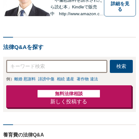
詳細を見
ら読む本」Kindleで販売
る
中 http://www.amazon.co.
jp/dp/B0FJCDXDNV
法律Q&Aを探す
検索
例）
離婚 慰謝料
誹謗中傷
相続 遺産
著作物 違法
無料法律相談
新しく投稿する
養育費の法律Q&A