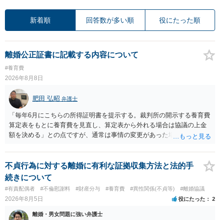
新着順
回答数が多い順
役にたった順
離婚公正証書に記載する内容について
#養育費
2026年8月8日
肥田 弘昭
弁護士
「毎年6月にこちらの所得証明書を提示する。裁判所の開示する養育費
算定表をもとに養育費を見直し、算定表から外れる場合は協議の上金
額を決める」との点ですが、通常は事情の変更があった場合に変更し
ますので妥当とまでは言えないかと思います。「養育費は当初予測出
来なかった事情の変更により双方協議の上増減出来る」と「通知義務
に勤務先」が含まれているので、私に収入が入った事は相手に通知が
不貞行為に対する離婚に有利な証拠収集方法と法的手
行く事になり、上記のような文言が無くても養育費の見直しは適宜出
続きについて
来るかと思うのですが違うのでしょうか？との点はそのとおりかと思
#有責配偶者
#不倫慰謝料
#財産分与
#養育費
#異性関係(不貞等)
#離婚協議
います。養育費は事情の変更があった場合に変更するので毎年見直す
2026年8月5日
役にたった
2
ことはあまりないです。ご参考にしてください。
離婚・男女問題に強い弁護士