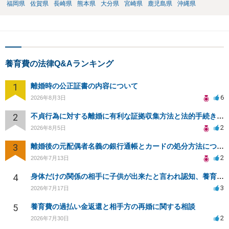
福岡県
佐賀県
長崎県
熊本県
大分県
宮崎県
鹿児島県
沖縄県
養育費の法律Q&Aランキング
1
離婚時の公正証書の内容について
6
2026年8月3日
2
不貞行為に対する離婚に有利な証拠収集方法と法的手続きについて
2
2026年8月5日
3
離婚後の元配偶者名義の銀行通帳とカードの処分方法について
2
2026年7月13日
4
身体だけの関係の相手に子供が出来たと言われ認知、養育費を要求されているが自身の子供か分からない
3
2026年7月17日
5
養育費の過払い金返還と相手方の再婚に関する相談
2
2026年7月30日