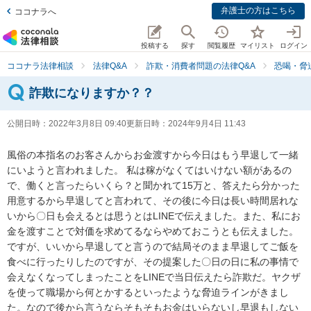
弁護士の方はこちら
ココナラへ
投稿する
探す
閲覧履歴
マイリスト
ログイン
ココナラ法律相談
法律Q&A
詐欺・消費者問題の法律Q&A
恐喝・脅
詐欺になりますか？？
公開日時：
2022年3月8日 09:40
更新日時：
2024年9月4日 11:43
風俗の本指名のお客さんからお金渡すから今日はもう早退して一緒
にいようと言われました。 私は稼がなくてはいけない額があるの
で、働くと言ったらいくら？と聞かれて15万と、答えたら分かった
用意するから早退してと言われて、その後に今日は長い時間居れな
いから〇日も会えるとは思うとはLINEで伝えました。また、私にお
金を渡すことで対価を求めてるならやめておこうとも伝えました。
ですが、いいから早退してと言うので結局そのまま早退してご飯を
食べに行ったりしたのですが、その提案した〇日の日に私の事情で
会えなくなってしまったことをLINEで当日伝えたら詐欺だ。ヤクザ
を使って職場から何とかするといったような脅迫ラインがきまし
た。なので後から言うならそもそもお金はいらないし早退もしない