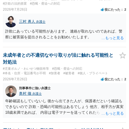
きを行う ・万が一に備え、会社には「個人情報を悪用されたトラブル
#詐欺の法的措置
#恐喝・脅迫への対応
に巻き込まれた」と事前伝えておく すでに警察へ相談済みとのことで
2026年7月26日
役にたった
2
すので、今後別のアカウントから連絡が来ても一切応じず、警察へ追
加の報告を行ってください。
三村 勇人
弁護士
詐欺にあっている可能性があります。 連絡が取れないのであれば、警
察に被害届を提出されることをお勧めいたします。
未成年者との不適切なやり取りが法に触れる可能性と
対処法
#児童ポルノ・わいせつ物頒布等
#恐喝・脅迫への対応
#本名・住所・電話番号が不明
#加害者
#被害者
#個人・プライベート
2026年7月26日
役にたった
2
刑事事件に強い弁護士
奥村 徹
弁護士
年齢確認もしていないし 後から出てきた人が、保護者だという確認も
できないので 詐欺・恐喝の可能性はあるでしょう 他方、相手方が真実
18歳未満であれば、 内容は電子マナーを送ってくれたら自慰行為など
の動画を要望通りに撮って送るよと言ったやりとりでした。 自分は動
画の尺は10分ほど、服を着たままで胸を触って欲しい、などの要望を