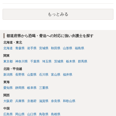
者宛に養育費を支払っており、当該養育費は実子の進学費用の趣旨も
一部含まれています。また、私立大学進学について貴殿が了解したわ
もっとみる
けではないという事情も存在します。 こうした場合には、支払を拒ん
だとしても学費の請求が裁判所によって強制される可能性は低いとい
えます。 以上整理したとおり、貴殿の事情を説明し支払えないと実子
に伝えるのが良い対処法と思います。
都道府県から恐喝・脅迫への対応に強い弁護士を探す
北海道・東北
北海道
青森県
岩手県
宮城県
秋田県
山形県
福島県
関東
東京都
神奈川県
千葉県
埼玉県
茨城県
栃木県
群馬県
北陸・甲信越
新潟県
長野県
山梨県
石川県
富山県
福井県
東海
愛知県
静岡県
岐阜県
三重県
関西
大阪府
兵庫県
京都府
滋賀県
奈良県
和歌山県
中国
広島県
岡山県
山口県
鳥取県
島根県