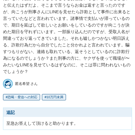
と伝えたはずだよ、そこまで言うならお金は返すと言ったのです
が、向こうが刑事さんにLINEを見せたら詐欺として事件に出来ると
言っていたなどと言われています。諸事情で支払いが滞っているの
で、期日を延ばして欲しいとお願いをしているのですが向こうが決
めた期日を守れずにいます。一部振り込んだのですが、受取人名が
間違っており返ってきていました。それも嘘しかつかない明日訴え
る、詐欺行為だから自分でしたこと分かれよと言われています。騙
すつもりがない、連絡も取れている、返そうとしているのに詐欺行
為になるのでしょうか？また刑事の方に、ヤクザを使って職場が〜
みたいなLINEを見せているはずなのに、そこは罪に問われないもの
でしょうか？
匿名希望 さん
恐喝・脅迫への対応
10万円未満
追記
至急お答えして頂けると助かります。