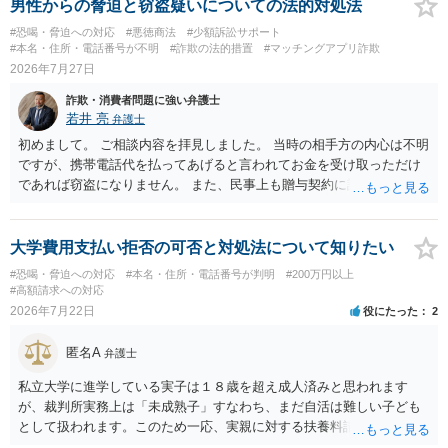
して、要求された金額(1000円程度)の電子マネーを送信してしまいま
男性からの脅迫と窃盗疑いについての法的対処法
した。 そこから、撮影するまで暇なので顔の雰囲気の写真を交換して
#恐喝・脅迫への対応
#悪徳商法
#少額訴訟サポート
欲しい、住んでいる都道府県と区を教えてと言われたので教えたりと
#本名・住所・電話番号が不明
#詐欺の法的措置
#マッチングアプリ詐欺
言ったやり取りをしていました。 というやりとりは、青少年条例違反
2026年7月27日
（わいせつ行為）の疑いがあります。18歳未満と知らなくても処罰可
詐欺・消費者問題に強い弁護士
能です。
若井 亮
弁護士
初めまして。 ご相談内容を拝見しました。 当時の相手方の内心は不明
ですが、携帯電話代を払ってあげると言われてお金を受け取っただけ
であれば窃盗になりません。 また、民事上も贈与契約に該当すると思
われるところ、返済の義務はありません。 これ以上のやり取りをせ
ず、可能であればブロックをするようにしてください。 ご不安であれ
ば、最寄りの警察署に相談をしても良いかもしれません。 以上、ご参
大学費用支払い拒否の可否と対処法について知りたい
考になれば幸いです。
#恐喝・脅迫への対応
#本名・住所・電話番号が判明
#200万円以上
#高額請求への対応
2026年7月22日
役にたった
2
匿名A
弁護士
私立大学に進学している実子は１８歳を超え成人済みと思われます
が、裁判所実務上は「未成熟子」すなわち、まだ自活は難しい子ども
として扱われます。このため一応、実親に対する扶養料請求として法
律的には成り立つ可能性があります。 ただし、実子と同居する元配偶