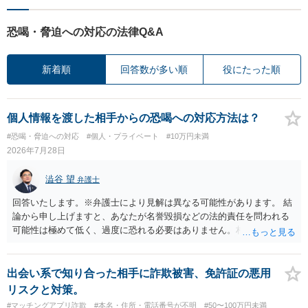
恐喝・脅迫への対応の法律Q&A
新着順
回答数が多い順
役にたった順
個人情報を渡した相手からの恐喝への対応方法は？
#恐喝・脅迫への対応
#個人・プライベート
#10万円未満
2026年7月28日
澁谷 望
弁護士
回答いたします。※弁護士により見解は異なる可能性があります。 結
論から申し上げますと、あなたが名誉毀損などの法的責任を問われる
可能性は極めて低く、過度に恐れる必要はありません。相手の行為こ
そが恐喝や脅迫にあたる悪質な手口です。相手がブロックしてきたの
は警察の介入を恐れて逃げた可能性が高いと考えられます。 今後の具
体的な対応は以下の通りです。 ・相手の要求は無視する（1対1のやり
出会い系で知り合った相手に詐欺被害、免許証の悪用
取りで「詐欺か」と聞いただけで名誉毀損は成立しません） ・マイナ
リスクと対策。
ンバー総合フリーダイヤルへ連絡し、カードの一時停止と再発行手続
#マッチングアプリ詐欺
#本名・住所・電話番号が不明
#50〜100万円未満