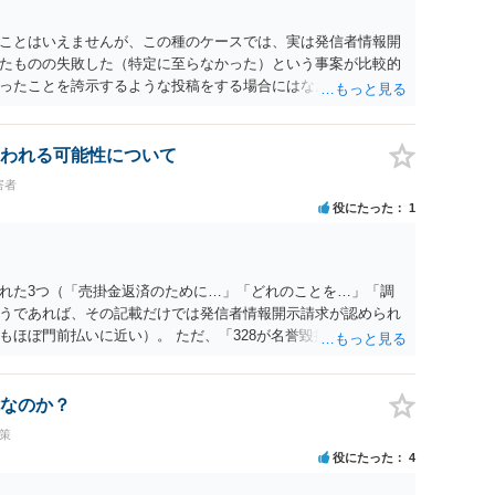
ことはいえませんが、この種のケースでは、実は発信者情報開
たものの失敗した（特定に至らなかった）という事案が比較的
ったことを誇示するような投稿をする場合にはなおさら）。
われる可能性について
害者
役にたった
1
れた3つ（「売掛金返済のために…」「どれのことを…」「調
うであれば、その記載だけでは発信者情報開示請求が認められ
もほぼ門前払いに近い）。 ただ、「328が名誉毀損、偽計業務
違反に該当するといわれ」とのことですので、ご質問に書かれ
は180度変わるかもしれません。公開の場で詳細を投稿するこ
接相談した方がよいでしょう。
なのか？
策
役にたった
4