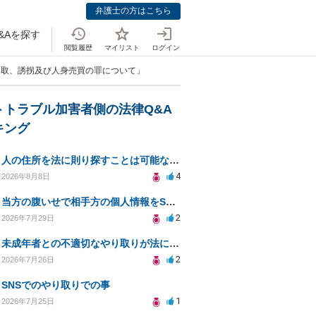
弁護士の方はこちら
&Aを探す
閲覧履歴
マイリスト
ログイン
略取、誘拐及び人身売買の罪について」
トトラブル加害者側の法律Q&A
キング
人の住所を法に則り探すことは可能なのか？
4
2026年8月8日
当方の腹いせで相手方の個人情報をSNSで晒してしまい名誉毀損させてしまったかもしれない
2
2026年7月29日
未成年者との不適切なやり取りが法に触れる可能性と対処法
2
2026年7月26日
SNSでのやり取りでの事
1
2026年7月25日