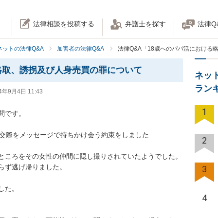
法律相談を投稿する
弁護士を探す
法律Q
ネットの法律Q&A
加害者の法律Q&A
法律Q&A「18歳へのパパ活における
略取、誘拐及び人身売買の罪について
ネッ
ラン
4年9月4日 11:43
1
です。

助交際をメッセージで持ちかけ会う約束をしました

2
ところをその女性の仲間に隠し撮りされていたようでした。

らず逃げ帰りました。

3
た。

4