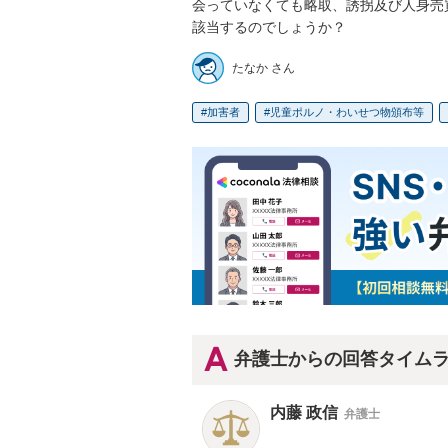
会っていなくても略取、誘拐及び人身売
該当するのでしょうか？
たなか さん
加害者
児童ポルノ・わいせつ物頒布等
弁護士からの回答タイム
内藤 政信
弁護士