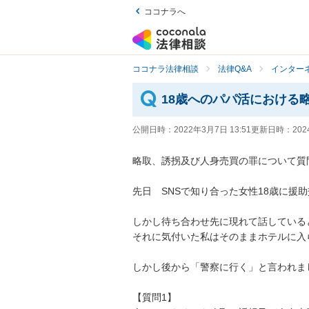
ココナラへ
ココナラ法律相談
法律Q&A
インター
18歳へのパパ活における
公開日時：
2022年3月7日 13:51
更新日時：
202
略取、誘拐及び人身売買の罪について質問
先日　SNSで知り合った女性18歳に援
しかし待ち合わせ先に現れて話している
それに気付いた私はそのままホテルに入
しかし後から「警察に行く」と言われまし
【質問1】
