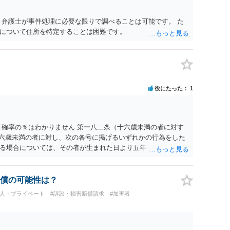
 弁護士が事件処理に必要な限りで調べることは可能です。 た
について住所を特定することは困難です。
役にたった
1
 確率の％はわかりません 第一八二条（十六歳未満の者に対す
十六歳未満の者に対し、次の各号に掲げるいずれかの行為をした
る場合については、その者が生まれた日より五年以上前の日に
刑又は五十万円以下の罰金に処する。 一 威迫し、偽計を用い
拒まれたにもかかわらず、反復して面会を要求すること。 三
み若しくは約束をして面会を要求すること。 2前項の罪を犯
償の可能性は？
満の者と面会をした者は、二年以下の拘禁刑又は百万円以下の
個人・プライベート
#訴訟・損害賠償請求
#加害者