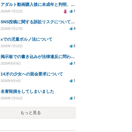
アダルト動画購入後に未成年と判明、法的リスクはある？
1
2026年7月21日
SNS投稿に関する訴訟リスクについての相談
4
2026年7月17日
xでの児童ポルノ法について
3
2026年7月12日
掲示板での書き込みが法律違反に問われる可能性について
1
2026年8月9日
14才の少女への面会要求について
1
2026年8月4日
名誉毀損をしてしまいました
1
2026年7月31日
もっと見る