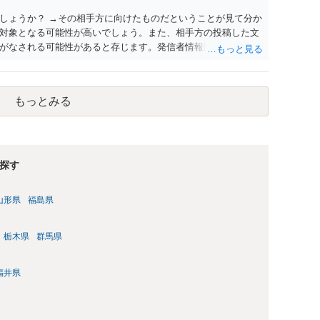
しょうか？ →その相手方に向けたものだということが見て分か
対象となる可能性が高いでしょう。また、相手方の投稿した文
がなされる可能性があると存じます。発信者情報開示請求が進
に、意見照会がなされます。アカウント情報開示の場合は、ア
ます。 また、された場合賠償金はいくらでしょうか。 →ケー
単位まで様々でしょう。裁判外であれば交渉して相手方の請求
もっとみる
しょう。
探す
山形県
福島県
栃木県
群馬県
福井県