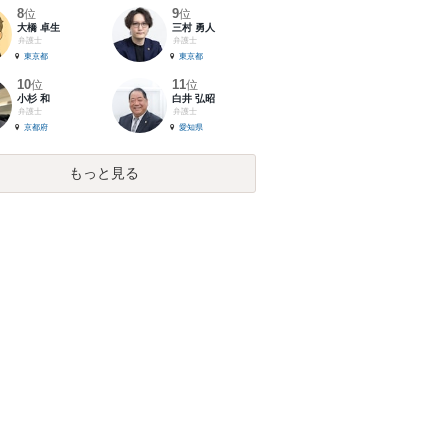
8
9
位
位
大橋 卓生
三村 勇人
弁護士
弁護士
東京都
東京都
10
11
位
位
小杉 和
白井 弘昭
弁護士
弁護士
京都府
愛知県
もっと見る