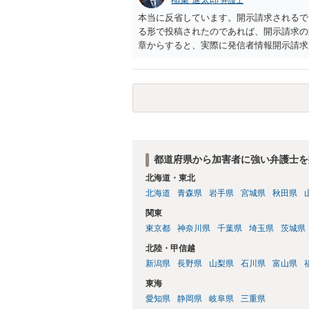
弁護士
本当に反省しています。開示請求されるで
る形で投稿されたのであれば、開示請求の
章からすると、実際に発信者情報開示請求
むと、投稿に使った回線の契約者のところ
カウントの登録メールに意見照会がなされ
スバイケースであり、数万円から１００万
額から減額することを試みることとなるで
都道府県から加害者に強い弁護士を
北海道・東北
北海道
青森県
岩手県
宮城県
秋田県
関東
東京都
神奈川県
千葉県
埼玉県
茨城県
北陸・甲信越
新潟県
長野県
山梨県
石川県
富山県
東海
愛知県
静岡県
岐阜県
三重県