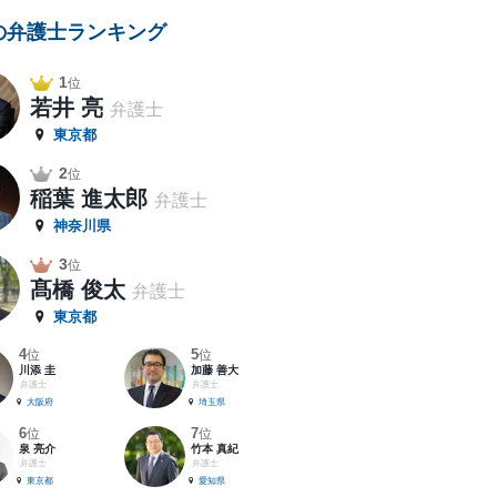
の弁護士ランキング
1
位
若井 亮
弁護士
東京都
2
位
稲葉 進太郎
弁護士
神奈川県
3
位
髙橋 俊太
弁護士
東京都
4
5
位
位
川添 圭
加藤 善大
弁護士
弁護士
大阪府
埼玉県
6
7
位
位
泉 亮介
竹本 真紀
弁護士
弁護士
東京都
愛知県