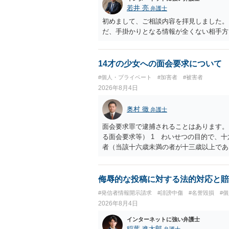
若井 亮
弁護士
初めまして、ご相談内容を拝見しました。
だ、手掛かりとなる情報が全くない相手方
14才の少女への面会要求について
#個人・プライベート
#加害者
#被害者
2026年8月4日
奥村 徹
弁護士
面会要求罪で逮捕されることはあります。
る面会要求等） 1 わいせつの目的で、
者（当該十六歳未満の者が十三歳以上であ
生まれた者に限る。）は、一年以下の拘禁
又は誘惑して面会を要求すること。 二 
金銭その他の利益を供与し、又はその申込
侮辱的な投稿に対する法的対応と賠
し、よってわいせつの目的で当該十六歳未
#発信者情報開示請求
#誹謗中傷
#名誉毀損
#
罰金に処する。
2026年8月4日
インターネットに強い弁護士
稲葉 進太郎