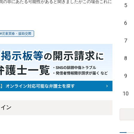
買の罪にあたる可能性があると聞きましたがこの場合これに
5
6
児童買春・援助交際
7
8
9
10
ライン