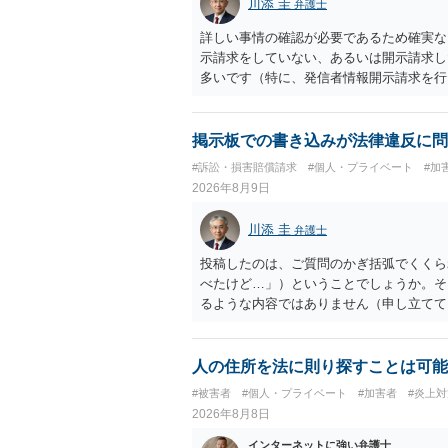
川添 圭
弁護士
詳しい事情の確認が必要であるため確実な
示請求をしていない、あるいは開示請求し
多いです（特に、発信者情報開示請求を行
掲示板での書き込みが法律違反に問
#訴訟・損害賠償請求
#個人・プライベート
#加
2026年8月9日
川添 圭
弁護士
投稿したのは、ご質問のかぎ括弧でくくら
べたけど…」）ということでしょうか。そ
るような内容ではありません（申し立てて
妨害、侮辱罪、ストーカー等に関する法律
ていない何らかの背景事情があれば、回答
とは不適当と思われますので、弁護士へ直
人の住所を法に則り探すことは可能
#被害者
#個人・プライベート
#加害者
#炎上対
2026年8月8日
インターネットに強い弁護士