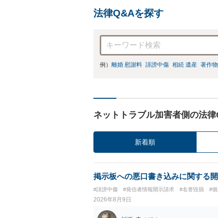
法律Q&Aを探す
例）
離婚 慰謝料
誹謗中傷
相続 遺産
著作物
ネットトラブル加害者側の法律
新着順
掲示板への悪口書き込みに関する開
#誹謗中傷
#発信者情報開示請求
#名誉毀損
#
2026年8月9日