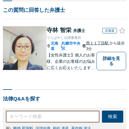
この質問に回答した弁護士
寺林 智栄
弁護士
北海道
てらばやし法律事務所
西１１丁目駅
から徒歩
北海
札幌市中央
|
道
区
3分
【女性弁護士】個人のお客
詳細を見
様、企業のお客様のお悩み
る
に広くお応えいたします。
【西11丁目駅徒歩３分】
法律Q&Aを探す
検索
例）
離婚 慰謝料
誹謗中傷
相続 遺産
著作物 違法