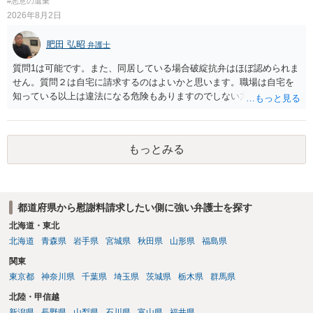
#悪意の遺棄
2026年8月2日
肥田 弘昭
弁護士
質問1は可能です。また、同居している場合破綻抗弁はほぼ認められま
せん。質問２は自宅に請求するのはよいかと思います。職場は自宅を
知っている以上は違法になる危険もありますのでしない方が良いで
す。質問３は可能かと思います。質問４は悪意の遺棄などに該当する
かと思います。有責配偶者ですので相手方からの離婚は拒否しても仮
に訴訟されても法的に成立しません。質問５は認知すると養育費支払
もっとみる
い、相続権が発生します。合意があれば法的に可能ですが法律で強制
することはできません。質問６は可能です。質問７は不貞行為の写真
データ（ハメ撮り）、第三者撮影の腕組み写真、夫の自白録音まであ
るのであれば十分かと思います。ご参考にしてください。
都道府県から慰謝料請求したい側に強い弁護士を探す
北海道・東北
北海道
青森県
岩手県
宮城県
秋田県
山形県
福島県
関東
東京都
神奈川県
千葉県
埼玉県
茨城県
栃木県
群馬県
北陸・甲信越
新潟県
長野県
山梨県
石川県
富山県
福井県