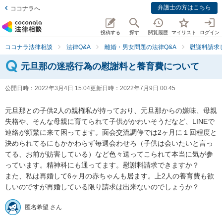
弁護士の方はこちら
ココナラへ
投稿する
探す
閲覧履歴
マイリスト
ログイン
ココナラ法律相談
法律Q&A
離婚・男女問題の法律Q&A
慰謝料請求
元旦那の迷惑行為の慰謝料と養育費について
公開日時：
2022年3月4日 15:04
更新日時：
2022年7月9日 00:45
元旦那との子供2人の親権私が持っており、元旦那からの嫌味、母親
失格や、そんな母親に育てられて子供がかわいそうだなど、LINEで
連絡が頻繁に来て困ってます。面会交流調停では2ヶ月に１回程度と
決められてるにもかかわらず毎週会わせろ（子供は会いたいと言っ
てる、お前が妨害している）など色々送ってこられて本当に気が参
っています。精神科にも通ってます。慰謝料請求できますか？

また、私は再婚して6ヶ月の赤ちゃんも居ます。上2人の養育費も欲
しいのですが再婚している限り請求は出来ないのでしょうか？
匿名希望 さん