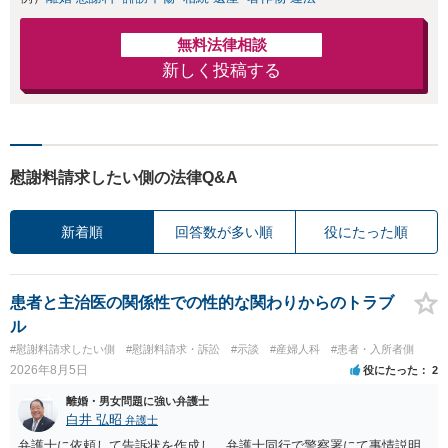
無料法律相談
新しく投稿する
慰謝料請求したい側の法律Q&A
新着順
回答数が多い順
役にたった順
患者と主治医の関係性での性的な関わりからのトラブ
ル
#慰謝料請求したい側
#慰謝料請求・訴訟
#示談
#産婦人科
#患者・入所者側
2026年8月5日
役にたった
2
離婚・男女問題に強い弁護士
白井 弘昭
弁護士
弁護士に依頼して告訴状を作成し、弁護士同行で警察署にて事情説明