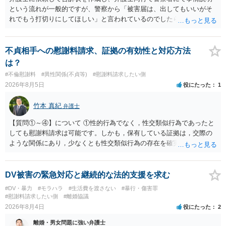
という流れが一般的ですが、警察から「被害届は、出してもいいがそ
れでもう打切りにしてほしい」と言われているのでしたら、あまり結
論は変わらないかもしれないですね。 所轄の警察を飛び越えて、直接
検察庁に訴えるのもありかもしれないですが、実際に捜査をするの
は、結局所轄だと思われますので、やはり結論は変わらないかもしれ
不貞相手への慰謝料請求、証拠の有効性と対応方法
ないです。 一度、最寄りの「刑事に強い」とうたっている弁護士に相
は？
談してみてはいかがでしょうか。 以上、ご参考まで。
#不倫慰謝料
#異性関係(不貞等)
#慰謝料請求したい側
2026年8月5日
役にたった
1
竹本 真紀
弁護士
【質問①～④】について ①性的行為でなく，性交類似行為であったと
しても慰謝料請求は可能です。しかも，保有している証拠は，交際の
ような関係にあり，少なくとも性交類似行為の存在を確実に証明でき
るものです（裏を返せば，証拠で認められる範囲でしか認めていない
ことを窺わせるものです。）。ですから，慰謝料請求を進めることで
よいと思います。 ただ．慰謝料額については，婚姻破綻に至っていな
DV被害の緊急対応と継続的な法的支援を求む
いとして，この点を考慮されることになるかもしれません。 ②夫との
#DV・暴力
#モラハラ
#生活費を渡さない
#暴行・傷害罪
今後のことを考えて書いてもらうか否かを検討するのがよいと思いま
#慰謝料請求したい側
#離婚協議
す。今ある証拠以上のことを証明（証明力を強めることも含む）でき
2026年8月4日
役にたった
2
るのであれば，前向きに検討を進めるという考え方でもよいでしょ
離婚・男女問題に強い弁護士
う。慰謝料請求としては証拠として使えることが前提であり，その価