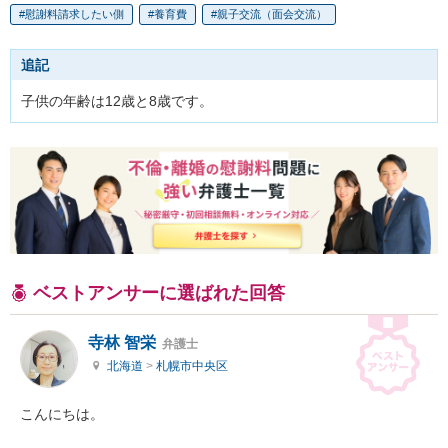
慰謝料請求したい側
養育費
親子交流（面会交流）
追記
子供の年齢は12歳と8歳です。
ベストアンサーに選ばれた回答
寺林 智栄
弁護士
北海道
>
札幌市中央区
こんにちは。
