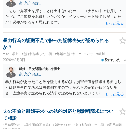
泉 亮介
弁護士
値と夫との関係との均衡のように思います。 ③行政書士に委任をして
いるのであれば，どのような内容の委任なのか不明ですが，その行政
こちらで弁護士を探すことは出来ないため，ココナラの中でお探しい
書士との協議になると思います。請求するか，訴訟にするか，その点
ただいてご連絡をお取りいただくか，インターネット等でお探しいた
の見極めや，相手方は性交類似行為は認めているのか，それさえも否
だく必要があるかと思われます。
定しているのかによって，考え方・進め方は変わってくると思いま
す。 ④性交類似行為を認めているにもかかわらず支払を拒否するので
あれば，本人（行政書士でも同じだと思います。）への対応ではあま
暴力行為の証拠不足で酔った記憶喪失が認められる
り変わらないように思います。減額で折り合えるなら本人様の交渉で
か？
もよいように思いますが，ゼロかどうかの観点であれば，訴訟に進む
#DV・暴力
#慰謝料請求したい側
#離婚の慰謝料
#モラハラ
#裁判
しかなくなるようにも思います。そうしますと，お近くの弁護士に相
2026年8月3日
役にたった
2
談して進めることを検討した方がよいようにも思います。
離婚・男女問題に強い弁護士
泉 亮介
弁護士
暴力行為があったこと等を証明するのは，損害賠償を請求する側もし
くは刑事事件であれば検察側ですので，それらの証拠が殆どない場
合，当該事実が認められる請求が認められないという可能性はあるで
しょう。
夫の不倫と離婚要求への法的対応と慰謝料請求につい
て相談
#不倫慰謝料
#異性関係(不貞等)
#婚外の妊娠
#慰謝料請求したい側
#育児放棄