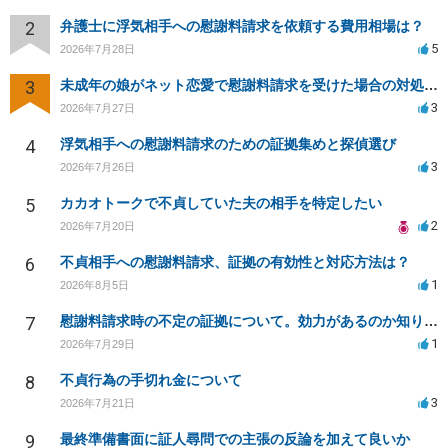
2
弁護士に浮気相手への慰謝料請求を依頼する費用相場は？
5
2026年7月28日
3
未成年の娘がネット恋愛で慰謝料請求を受けた場合の対処法は？
3
2026年7月27日
4
浮気相手への慰謝料請求のための証拠集めと探偵選び
3
2026年7月26日
5
カカオトークで不貞していた夫の相手を特定したい
2
2026年7月20日
6
不貞相手への慰謝料請求、証拠の有効性と対応方法は？
1
2026年8月5日
7
慰謝料請求時の不定の証拠について。効力があるのか知りたい。
1
2026年7月29日
8
不貞行為の手切れ金について
3
2026年7月21日
9
最終準備書面に証人尋問での主張の反論を加えて良いか