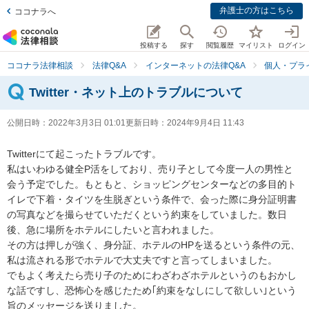
弁護士の方はこちら
ココナラへ
投稿する
探す
閲覧履歴
マイリスト
ログイン
ココナラ法律相談
法律Q&A
インターネットの法律Q&A
個人・プラ
Twitter・ネット上のトラブルについて
公開日時：
2022年3月3日 01:01
更新日時：
2024年9月4日 11:43
Twitterにて起こったトラブルです。

私はいわゆる健全P活をしており、売り子として今度一人の男性と
会う予定でした。もともと、ショッピングセンターなどの多目的ト
イレで下着・タイツを生脱ぎという条件で、会った際に身分証明書
の写真などを撮らせていただくという約束をしていました。数日
後、急に場所をホテルにしたいと言われました。

その方は押しが強く、身分証、ホテルのHPを送るという条件の元、
私は流される形でホテルで大丈夫ですと言ってしまいました。

でもよく考えたら売り子のためにわざわざホテルというのもおかし
な話ですし、恐怖心を感じたため｢約束をなしにして欲しい｣という
旨のメッセージを送りました。
