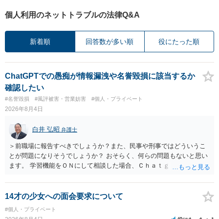
個人利用のネットトラブルの法律Q&A
新着順
回答数が多い順
役にたった順
ChatGPTでの愚痴が情報漏洩や名誉毀損に該当するか
確認したい
#名誉毀損
#風評被害・営業妨害
#個人・プライベート
2026年8月4日
白井 弘昭
弁護士
＞前職場に報告すべきでしょうか？また、民事や刑事ではどういうこ
とが問題になりそうでしょうか？ おそらく、何らの問題もないと思い
ます。 学習機能をＯＮにして相談した場合、Ｃｈａｔｇｐｔがｏｐｅ
ｎＡＩに相談内容を蓄積し、他の質問者への何らかの回答の際に参照
する可能性がありますが、個人名や会社名を特定していない限り、一
般論として抽象化されて回答に織り込まれる可能性が生じるにすぎま
14才の少女への面会要求について
せんので、その情報自体が、秘密情報に当たるとは思えませんし、名
#個人・プライベート
誉棄損として、個人や会社に対する誹謗中傷の不特定多数への公開に