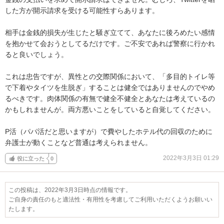
した方が開示請求を受ける可能性すらあります。

相手は金銭的損失が生じたと騒ぎ立てて、あなたに後ろめたい感情
を抱かせて会おうとしてるだけです。ご不安であれば警察に行かれ
ると良いでしょう。

これは忠告ですが、異性との交際関係において、「多目的トイレ等
で下着やタイツを生脱ぎ」することは健全ではありませんのでやめ
るべきです。肉体関係の有無で健全不健全とあなたは考えているの
かもしれませんが。両方悪いことをしていると自覚してください。

P活（パパ活だと思いますが）で費やしたホテル代の回収のために
弁護士が動くことなど普通は考えられません。
2022年3月3日 01:29
役に立った
0
この投稿は、2022年3月3日時点の情報です。
ご自身の責任のもと適法性・有用性を考慮してご利用いただくようお願いい
たします。