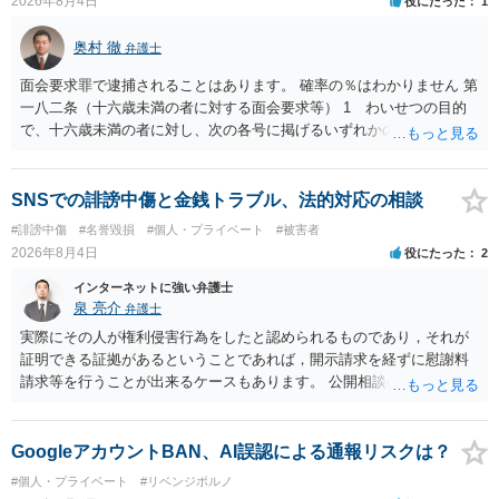
2026年8月4日
役にたった
1
当たるとも思われません。 もちろん、誰がその内容をｃｈａｔｇｐｔ
に入力したかも第三者にしられることはないので、個人や会社の特定
奥村 徹
弁護士
をせずに書き込んだことで（おそらく特定して書き込んだとして
も）、相談者さんが刑事民事の責任に問われることはないでしょう。
面会要求罪で逮捕されることはあります。 確率の％はわかりません 第
私見ながらご参考まで。
一八二条（十六歳未満の者に対する面会要求等） 1 わいせつの目的
で、十六歳未満の者に対し、次の各号に掲げるいずれかの行為をした
者（当該十六歳未満の者が十三歳以上である場合については、その者
が生まれた日より五年以上前の日に生まれた者に限る。）は、一年以
下の拘禁刑又は五十万円以下の罰金に処する。 一 威迫し、偽計を用
SNSでの誹謗中傷と金銭トラブル、法的対応の相談
い又は誘惑して面会を要求すること。 二 拒まれたにもかかわらず、
#誹謗中傷
#名誉毀損
#個人・プライベート
#被害者
反復して面会を要求すること。 三 金銭その他の利益を供与し、又は
2026年8月4日
役にたった
2
その申込み若しくは約束をして面会を要求すること。 2前項の罪を犯
し、よってわいせつの目的で当該十六歳未満の者と面会をした者は、
インターネットに強い弁護士
二年以下の拘禁刑又は百万円以下の罰金に処する。
泉 亮介
弁護士
実際にその人が権利侵害行為をしたと認められるものであり，それが
証明できる証拠があるということであれば，開示請求を経ずに慰謝料
請求等を行うことが出来るケースもあります。 公開相談の場では回答
は難しいかと思われますので，お手持ちの証拠資料を持参の上弁護士
に個別に相談されると良いでしょう。
GoogleアカウントBAN、AI誤認による通報リスクは？
#個人・プライベート
#リベンジポルノ