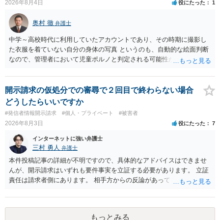
2026年8月4日
役にたった
1
奥村 徹
弁護士
中学～高校時代に利用していたアカウントであり、その時期に撮影し
た衣服を着ていない自分の身体の写真 というのも、自動的な絵面判断
なので、管理者において児童ポルノと判定される可能性があります。
日本警察に連絡される可能性はあるでしょう。
開示請求の仮処分での審尋で２回目で終わらない場合
どうしたらいいですか
#発信者情報開示請求
#個人・プライベート
#被害者
2026年8月3日
役にたった
7
インターネットに強い弁護士
三村 勇人
弁護士
本件投稿記事の詳細が不明ですので、具体的なアドバイスはできませ
んが、開示請求はいずれも要件事実を立証する必要があります。 立証
責任は請求者側にあります。 相手方からの反論があっても、裁判官が
要件事実を満たしていると判断すれば、補充は求められません。 相手
方が口頭で反論したのは、仮処分は迅速性が要求されるためです。 書
面での反論となれば、より遅延する可能性がございます。 また、本件
もっとみる
はXのため、APのIPアドレスの保存期間の問題もございます。 開示請