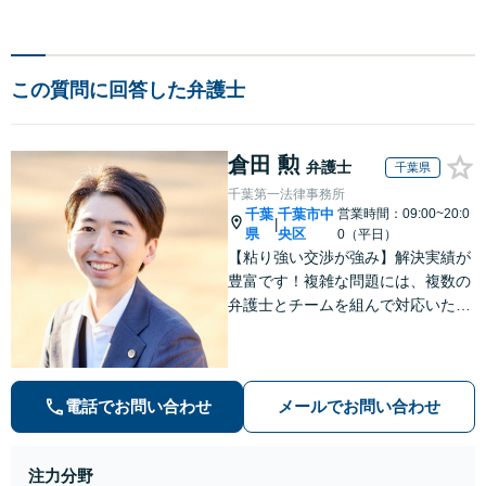
この質問に回答した弁護士
倉田 勲
弁護士
千葉県
千葉第一法律事務所
千葉
千葉市中
営業時間：09:00~20:0
|
県
央区
0（平日）
【粘り強い交渉が強み】解決実績が
豊富です！複雑な問題には、複数の
弁護士とチームを組んで対応いたし
ます。【安心・分かりやすい料金体
系】些細なお悩みにも、丁寧に寄り
添い、不安を軽減します。まずはお
気軽にご相談ください。
電話でお問い合わせ
メールでお問い合わせ
注力分野