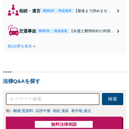
相続・遺言
【最後まで諦めませ
事例1件
料金表有
ん】親族間の交渉、複
雑な手続き、全て対応
します！不利な条件で
交通事故
【弁護士費用特約の利用＆
事例2件
料金表有
合意してしまう前にご
Zoom相談可】【死亡・骨
相談ください。【土
折・後遺障害・むち打ち
地・不動産】長期化し
他1分野を表示
等】交通事故でご家族がな
ている問題もできる限
くなってしまった方やお怪
り円滑な交渉へと導き
我された方はまずご相談く
ます。事業承継／相続
ださい。ご自身での対応で
放棄も対応可能。【JR
は損をしてしまうかもしれ
千葉駅近く】駐車場あ
ません。代わりに交渉・手
り
法律Q&Aを探す
続きをし、負担を軽減。
検索
例）
離婚 慰謝料
誹謗中傷
相続 遺産
著作物 違法
無料法律相談