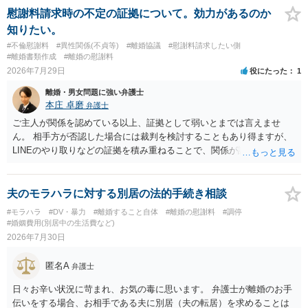
療費その他これに類する特別支出を念頭に置いた条項と読むのが自然
慰謝料請求時の不定の証拠について。効力があるのか
です。したがって、大学の入学金、授業料、受験費用などの教育費に
知りたい。
ついてまで、「この条項があるから当然に半額を請求できる」とまで
#不倫慰謝料
#異性関係(不貞等)
#離婚協議
#慰謝料請求したい側
は言いにくいと思われます。なお、通常、大学進学費用をどこまで負
#離婚書類作成
#離婚の慰謝料
担すべきかについては、離婚時の合意内容のほか、子どもの年齢、大
2026年7月29日
役にたった
1
学進学についての父母の認識、父母の学歴・収入・資産状況、進学先
離婚・男女問題に強い弁護士
や費用などを踏まえて個別に検討することになります。公正証書の他
本庄 卓磨
弁護士
の条項において、養育費の終期についてどのように定められている
か、大学進学に関する定めの有無、「教育費」「進学費用」に関する
ご主人が関係を認めている以上、証拠として弱いとまでは言えませ
定めの有無等について確認する必要があると考えられます。
ん。 相手方が否認した場合には裁判を検討することもあり得ますが、
LINEのやり取りなどの証拠を積み重ねることで、関係が認定される余
地は十分にあります。 ただし、手元の証拠でどこまで認定できるかは
個別の事情によりますので、お早めに弁護士に相談されることをおす
すめします。
夫のモラハラに対する別居の法的手続き相談
#モラハラ
#DV・暴力
#離婚すること自体
#離婚の慰謝料
#調停
#婚姻費用(別居中の生活費など)
2026年7月30日
匿名A
弁護士
日々お辛い状況に苛まれ、お気の毒に思います。 弁護士が離婚のお手
伝いをする場合、お相手である夫に別居（夫の転居）を求めることは