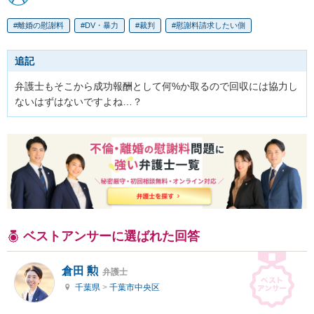
離婚の慰謝料
DV・暴力
裁判
慰謝料請求したい側
追記
弁護士もそこから成功報酬として何%か取るので回収には協力し
ないはずはないですよね…？
ベストアンサーに選ばれた回答
倉田 勲
弁護士
千葉県
>
千葉市中央区