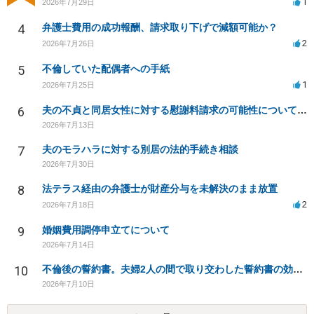
1
2026年7月29日
4
弁護士費用の成功報酬、請求取り下げで減額可能か？
2
2026年7月26日
5
不倫していた配偶者への手紙
1
2026年7月25日
6
夫の不貞と同居女性に対する慰謝料請求の可能性について相談
2026年7月13日
7
夫のモラハラに対する別居の法的手続き相談
2026年7月30日
8
法テラス経由の弁護士が財産分与を未解決のまま放置
2
2026年7月18日
9
婚姻費用調停申立てについて
2026年7月14日
10
不倫後の誓約書。夫婦2人の間で取り交わした誓約書の効力は？
2026年7月10日