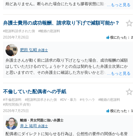
殆どありません。断られた場合にたちまち膠着状態に陥ってしまうの
と、同居中の依頼者ご本人をますます窮地に陥らせてしまう可能性が
高いためです。 実務的には、ご相談者さまが転居する形で離婚協議等
を進める選択を採らざるを得ないことが圧倒的多数です。
弁護士費用の成功報酬、請求取り下げで減額可能か？
#慰謝料請求された側
#離婚の慰謝料
2026年7月26日
役にたった
2
肥田 弘昭
弁護士
弁護士さんが動く前に請求の取り下げとなった場合、成功報酬の減額
はしていただけるのでしょうか？との点は契約をした弁護士次第にか
と思いますので、その弁護士に確認した方が良いかと思います。ご参
考にしてください。
不倫していた配偶者への手紙
#不倫慰謝料
#慰謝料請求された側
#DV・暴力
#モラハラ
#離婚の慰謝料
#異性関係(不貞等)
2026年7月25日
役にたった
1
離婚・男女問題に強い弁護士
井上 祐司
弁護士
配偶者にダイレクトに知らせる行為は、公然性の要件の関係から名誉