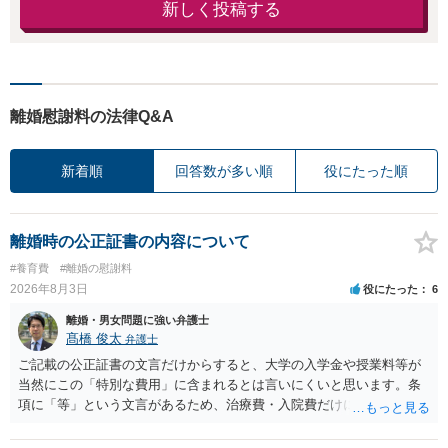
新しく投稿する
離婚慰謝料の法律Q&A
新着順
回答数が多い順
役にたった順
離婚時の公正証書の内容について
#養育費
#離婚の慰謝料
2026年8月3日
役にたった
6
離婚・男女問題に強い弁護士
髙橋 俊太
弁護士
ご記載の公正証書の文言だけからすると、大学の入学金や授業料等が
当然にこの「特別な費用」に含まれるとは言いにくいと思います。条
項に「等」という文言があるため、治療費・入院費だけに限定される
わけではありませんが、その前に「病気・事故に伴う費用」と明記さ
れていますので、通常は、病気や事故によって臨時に必要となった医