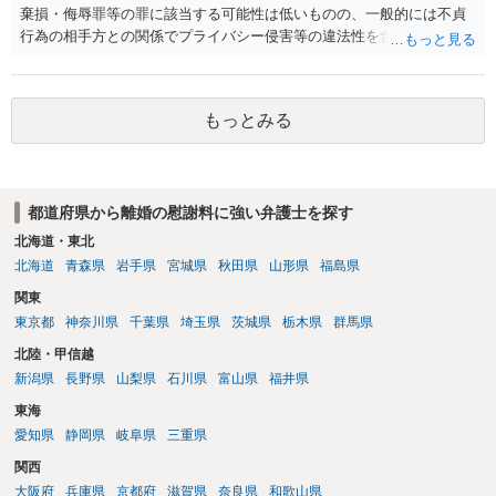
棄損・侮辱罪等の罪に該当する可能性は低いものの、一般的には不貞
行為の相手方との関係でプライバシー侵害等の違法性を含む行為で
す。 そのため、そのことを知った相手方の夫婦関係への影響が大きい
ため、弁護士としては推奨しないことが一般的かと思います。
もっとみる
都道府県から離婚の慰謝料に強い弁護士を探す
北海道・東北
北海道
青森県
岩手県
宮城県
秋田県
山形県
福島県
関東
東京都
神奈川県
千葉県
埼玉県
茨城県
栃木県
群馬県
北陸・甲信越
新潟県
長野県
山梨県
石川県
富山県
福井県
東海
愛知県
静岡県
岐阜県
三重県
関西
大阪府
兵庫県
京都府
滋賀県
奈良県
和歌山県