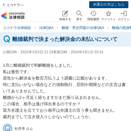
弁護士の方はこちら
ココナラへ
投稿する
探す
閲覧履歴
マイリスト
ログイン
ココナラ法律相談
法律Q&A
離婚・男女問題の法律Q&A
離婚の慰謝
離婚裁判で決まった解決金の未払いについて
公開日時：
2022年3月2日 21:19
更新日時：
2024年3月1日 03:31
1月に離婚裁判で和解離婚をしました。

私は被告です。

原告から解決金を数百万払うよう調書に記載があります。

特に支払いがない場合などの強制執行、罰則や期限などの文言は書
いてありませんでした。

離婚から2ヶ月近く経ちますがまだ振り込まれません。

この場合、相手は逃げ得出来るのですか？

双方弁護士を立てており相手は弁護士の言う事も聞きません。

裁判までして泣き寝入りしかないのでしょうか。
牡丹亭 さん