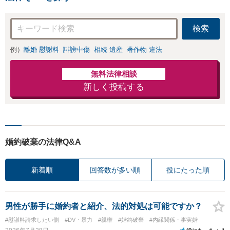
検索
例）
離婚 慰謝料
誹謗中傷
相続 遺産
著作物 違法
無料法律相談
新しく投稿する
婚約破棄の法律Q&A
新着順
回答数が多い順
役にたった順
男性が勝手に婚約者と紹介、法的対処は可能ですか？
#慰謝料請求したい側
#DV・暴力
#親権
#婚約破棄
#内縁関係・事実婚