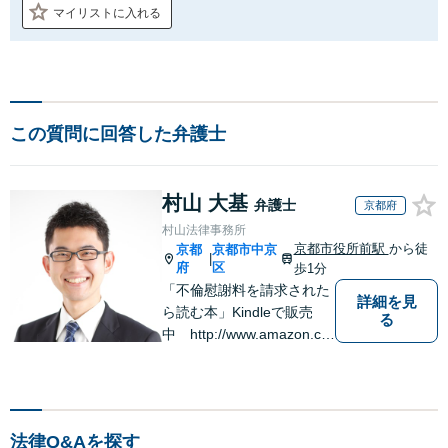
マイリストに入れる
この質問に回答した弁護士
村山 大基
弁護士
京都府
村山法律事務所
京都市役所前駅
から徒
京都
京都市中京
|
府
区
歩1分
「不倫慰謝料を請求された
詳細を見
ら読む本」Kindleで販売
る
中 http://www.amazon.co.
jp/dp/B0FJCDXDNV
法律Q&Aを探す