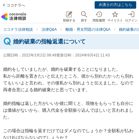
弁護士の方はこちら
ココナラへ
投稿する
探す
閲覧履歴
マイリスト
ログイン
ココナラ法律相談
法律Q&A
離婚・男女問題の法律Q&A
婚約破棄の
婚約破棄の指輪返還について
公開日時：
2022年3月2日 08:49
更新日時：
2024年9月4日 11:43
婚約をしていましたが、婚約を破棄することになりました。

私から距離を置きたいと伝えたところ、彼から別れたかったら別れ
てもいいよと言われ、その後私から別れようと伝えました。なので
両者合意による婚約破棄だと思っています。

婚約指輪は返した方がいいか彼に聞くと、現物をもらっても自分に
は価値がないから、購入代金を全額振り込んでほしいと言われまし
た。

この場合は指輪を返すだけではダメなのでしょうか？全額私が払わ
なければならないのでしょうか？