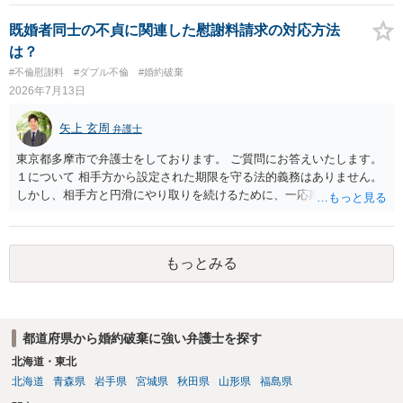
れば早めに弁護士に相談し、弁護士から回答をさせると良いでしょ
う。
既婚者同士の不貞に関連した慰謝料請求の対応方法
は？
#不倫慰謝料
#ダブル不倫
#婚約破棄
2026年7月13日
矢上 玄周
弁護士
東京都多摩市で弁護士をしております。 ご質問にお答えいたします。
１について 相手方から設定された期限を守る法的義務はありません。
しかし、相手方と円滑にやり取りを続けるために、一応期限を守って
連絡を取ることもあり得ます。 弁護士に相談してから連絡をしたい
が、期限を守らないのもご不安という場合には、「弁護士に相談して
から連絡するので少々お待ちください」という旨の連絡を入れておく
もっとみる
こともあります。 ２について 求償権の請求と婚約破棄の慰謝料請求
は、法的には別の議論ではありますが、事実上の繋がりがないわけで
はありません。 例えば、既婚者であるにもかかわらず、結婚するとい
うことを匂わせて不貞関係になったというような場合には、求償権の
都道府県から婚約破棄に強い弁護士を探す
負担割合が高くなり、婚約破棄の慰謝料も払う必要が生じるという可
能性もないわけではありません。 ただし、法律上重婚は認められてい
北海道・東北
ないので、既婚者同士の婚約が成立するかといわれると、成立しない
北海道
青森県
岩手県
宮城県
秋田県
山形県
福島県
と判断される可能性の方が高いと思われます。 ３について 和解をする