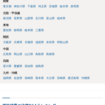
関東
際には、清算条項という定めを設けることがほとんどです。 清算条項
東京都
神奈川県
千葉県
埼玉県
茨城県
栃木県
群馬県
を定めることによって、「これをもってお互いに今後一切請求しな
い」ことを双方が誓約することになります。 上記はあくまでも一般論
北陸・甲信越
としての回答となります。 詳細なご事情をお伺いすればより適切な回
新潟県
長野県
山梨県
石川県
富山県
福井県
答ができるかと存じます。 弁護士に相談すべき事案かと存じますの
東海
で、お早めにご相談されることをお勧めいたします。
愛知県
静岡県
岐阜県
三重県
関西
大阪府
兵庫県
京都府
滋賀県
奈良県
和歌山県
中国
広島県
岡山県
山口県
鳥取県
島根県
四国
香川県
愛媛県
高知県
徳島県
九州・沖縄
福岡県
佐賀県
長崎県
熊本県
大分県
宮崎県
鹿児島県
沖縄県