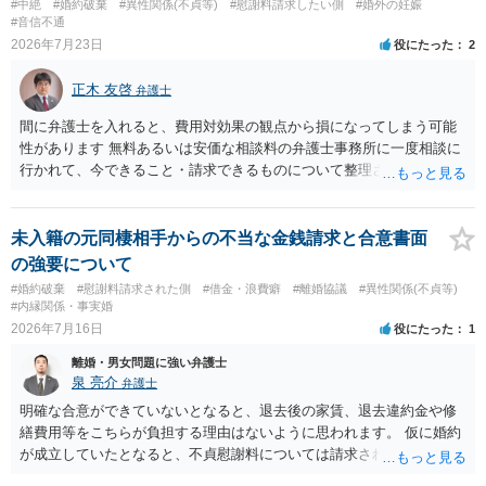
#中絶
#婚約破棄
#異性関係(不貞等)
#慰謝料請求したい側
#婚外の妊娠
#音信不通
2026年7月23日
役にたった
2
正木 友啓
弁護士
間に弁護士を入れると、費用対効果の観点から損になってしまう可能
性があります 無料あるいは安価な相談料の弁護士事務所に一度相談に
行かれて、今できること・請求できるものについて整理されるのがよ
いかと思います
未入籍の元同棲相手からの不当な金銭請求と合意書面
の強要について
#婚約破棄
#慰謝料請求された側
#借金・浪費癖
#離婚協議
#異性関係(不貞等)
#内縁関係・事実婚
2026年7月16日
役にたった
1
離婚・男女問題に強い弁護士
泉 亮介
弁護士
明確な合意ができていないとなると、退去後の家賃、退去違約金や修
繕費用等をこちらが負担する理由はないように思われます。 仮に婚約
が成立していたとなると、不貞慰謝料については請求される可能性が
あるため検討しておく必要があるでしょう。 弁護士を立てる予定であ