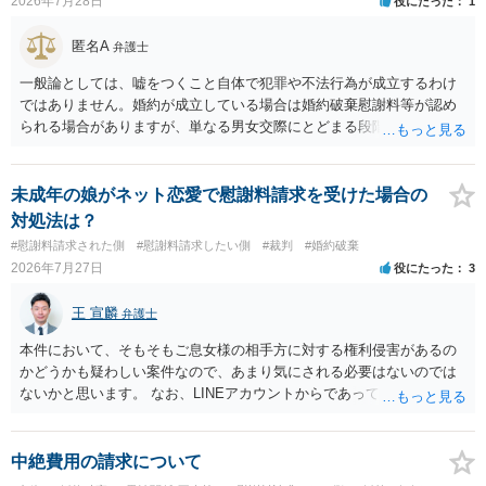
2026年7月28日
役にたった
1
匿名A
弁護士
一般論としては、嘘をつくこと自体で犯罪や不法行為が成立するわけ
ではありません。婚約が成立している場合は婚約破棄慰謝料等が認め
られる場合がありますが、単なる男女交際にとどまる段階の場合、独
身偽装その他貞操権侵害事案は別として、信頼関係破壊行為について
慰謝料は生じないことが多いと思われます。 お怒りはごもっともです
が、仮に交際を進めたとしても後に相手を信頼できなくなる可能性が
未成年の娘がネット恋愛で慰謝料請求を受けた場合の
高かったということですので、むしろ結婚しなくてよかったと割り切
対処法は？
って、交際を終わらせるのがよいと思います。
#慰謝料請求された側
#慰謝料請求したい側
#裁判
#婚約破棄
2026年7月27日
役にたった
3
王 宣麟
弁護士
本件において、そもそもご息女様の相手方に対する権利侵害があるの
かどうかも疑わしい案件なので、あまり気にされる必要はないのでは
ないかと思います。 なお、LINEアカウントからであっても、そこに紐
づけられた電話番号の開示→携帯電話会社から氏名・住所が開示され
るパターンはありえるものの、本件のような精神的損害が発生したと
明確にいえないような案件において開示がなされる可能性も低いので
中絶費用の請求について
はないかと推察します。