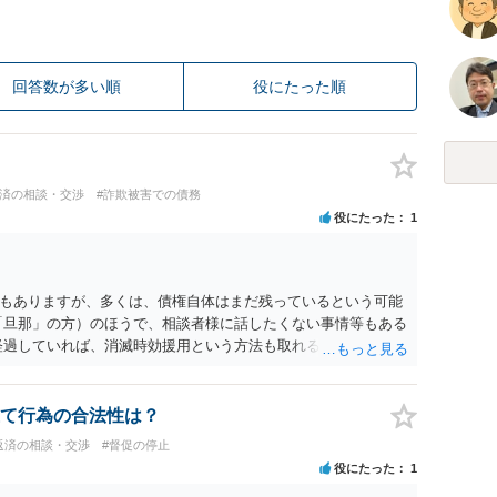
回答数が多い順
役にたった順
返済の相談・交渉
#詐欺被害での債務
役にたった
1
もありますが、多くは、債権自体はまだ残っているという可能
「旦那」の方）のほうで、相談者様に話したくない事情等もある
経過していれば、消滅時効援用という方法も取れる可能性がある
うに説得されてはどうでしょうか。相談者様が一緒だと話せな
行ってもらうほうがいいかもしれません。 配偶者の債務がある
が相続するという状態になる（相続放棄などの亡くなってから
て行為の合法性は？
関係することだとして相談にいくようにお話してみてはどうで
返済の相談・交渉
#督促の停止
役にたった
1