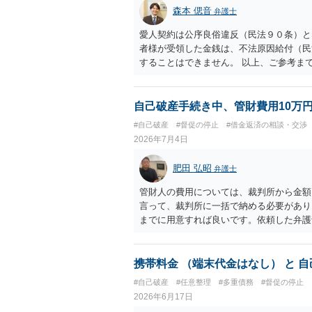
森本 偲音
弁護士
愛人契約は公序良俗違反（民法９０条）と
者様が受領した金銭は、不法原因給付（民
することはできません。 以上、ご参考ま
自己破産手続き中、管財費用10万
#自己破産
#督促の停止
#借金返済の相談・交渉
2026年7月4日
肥田 弘昭
弁護士
管財人の費用については、裁判所から金額
言って、裁判所に一括で納める必要があり
までに用意すれば良いです。依頼した弁護
携帯料金 （端末代金はなし） と 
#自己破産
#任意整理
#多重債務
#督促の停止
2026年6月17日