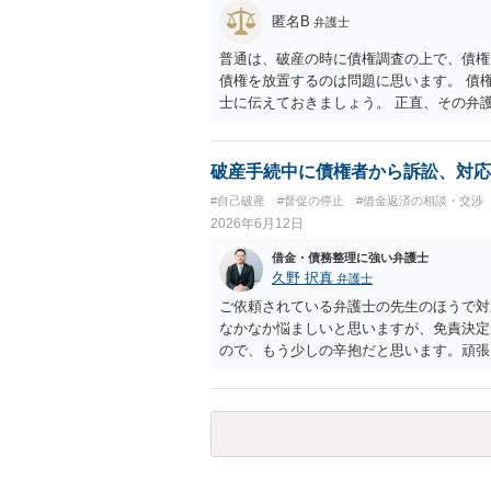
匿名B
弁護士
普通は、破産の時に債権調査の上で、債権
債権を放置するのは問題に思います。 債
士に伝えておきましょう。 正直、その弁
時効まで放置すればよいという意味だとす
破産手続中に債権者から訴訟、対応
#自己破産
#督促の停止
#借金返済の相談・交渉
2026年6月12日
借金・債務整理に強い弁護士
久野 択真
弁護士
ご依頼されている弁護士の先生のほうで対
なかなか悩ましいと思いますが、免責決定
ので、もう少しの辛抱だと思います。頑張