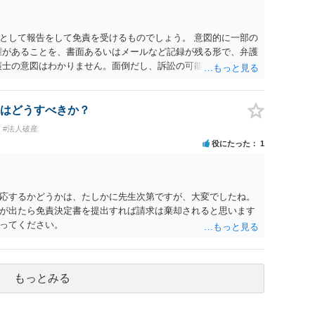
として報告をして免責を受けるものでしょう。 意図的に一部の
権があることを、書面あるいはメールなど記録が残る形で、弁護
護士の意図はわかりません。面倒だし、訴訟の可能性も低いので
れば悪質です。
はどうすべきか？
#法人破産
役にたった
1
応するかどうかは、たしかに先生次第ですが、大変でしたね。
が出たら免責決定書を提出すれば請求は棄却されると思います
ってください。
もっとみる