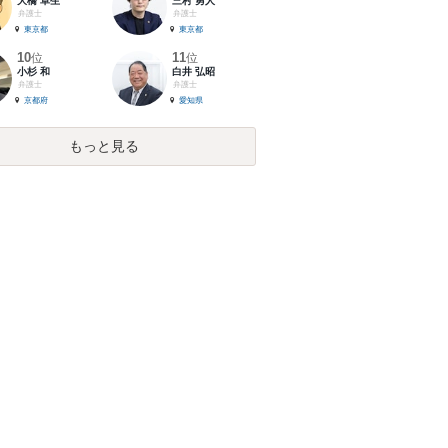
大橋 卓生
三村 勇人
弁護士
弁護士
東京都
東京都
10
11
位
位
小杉 和
白井 弘昭
弁護士
弁護士
京都府
愛知県
もっと見る