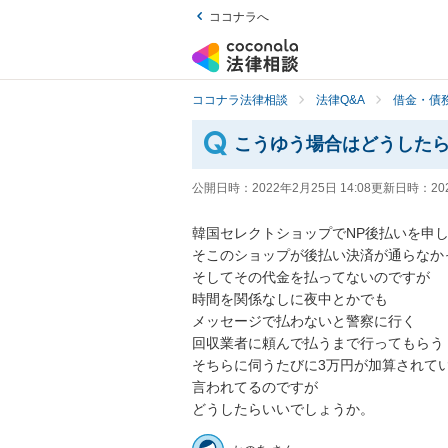
ココナラへ
ココナラ法律相談
法律Q&A
借金・債
こうゆう場合はどうした
公開日時：
2022年2月25日 14:08
更新日時：
20
韓国セレクトショップでNP後払いを申
そこのショップが後払い決済が通らなか
そしてその代金を払ってないのですが

時間を関係なしに夜中とかでも

メッセージで払わないと警察に行く

回収業者に頼んで払うまで行ってもらう

そちらに伺うたびに3万円が加算されてい
言われてるのですが

どうしたらいいでしょうか。