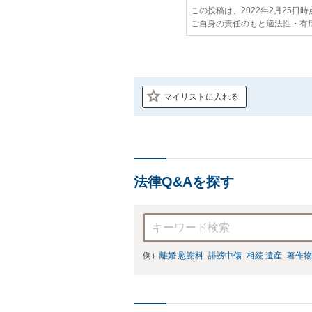
この投稿は、2022年2月25日
ご自身の責任のもと適法性・有
マイリストに入れる
法律Q&Aを探す
例）
離婚 慰謝料
誹謗中傷
相続 遺産
著作物