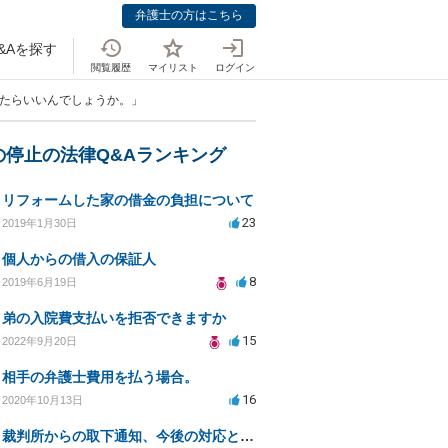
弁護士の方はこちら
&Aを探す
閲覧履歴
マイリスト
ログイン
したらいいんでしょうか。」
の停止の法律Q&Aランキング
リフォームした家の借金の負担について
23
2019年1月30日
個人からの借入の保証人
8
2019年6月19日
弟の入院費支払いを拒否できますか
15
2022年9月20日
相手の弁護士費用を払う場合。
16
2020年10月13日
裁判所からの取下通知、今後の対応と債権者の意図