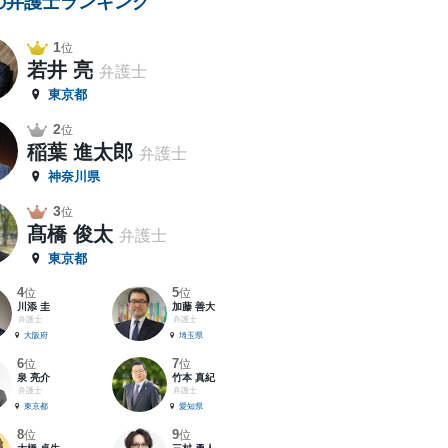
の弁護士ランキング
1
位
若井 亮
弁護士
東京都
2
位
稲葉 進太郎
弁護士
神奈川県
3
位
髙橋 俊太
弁護士
東京都
4
5
位
位
川添 圭
加藤 善大
弁護士
弁護士
大阪府
埼玉県
6
7
位
位
泉 亮介
竹本 真紀
弁護士
弁護士
東京都
愛知県
8
9
位
位