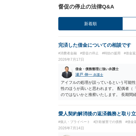
督促の停止の法律Q&A
新着順
完済した借金についての相談です
#消費者金融
#督促の停止
#時効の援用
#借金
2026年7月17日
借金・債務整理に強い弁護士
瀬戸 伸一
弁護士
アイフルの処理が誤っているという可能性
性のほうが高いと思われます。 配偶者（
のではないかと推察いたします。 長期間
ため、御主人に法律事務所に相談にいくよ
い事情もあるかもしれないのでおひとりで
状態で配偶者が亡くなると債務を相談者様
愛人契約解消後の返済義務と取り立
の方法もありますが）ため、相談者様にも
#個人・プライベート
#詐欺被害での債務
#借金
しょうか。
2026年7月14日