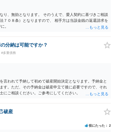
なり、無効となります。 そのうえで、愛人契約に基づきご相談
法７０８条）となりますので、 相手方は当該金銭の返還請求を
でに。
円の分納は可能ですか？
#多重債務
を言われて予納して初めて破産開始決定となります。予納金と
ます。ただ、その予納金は破産申立て後に必要ですので、それ
士にご相談ください。ご参考にしてください。
自己破産
役にたった
2