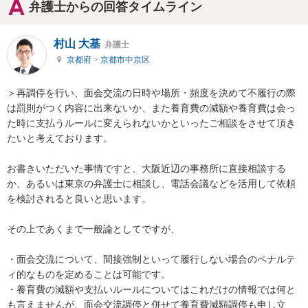
弁護士からの回答タイムライン
村山 大基
弁護士
京都府
>
京都市中京区
＞再調停を行い、面会交流の日時や場所・頻度を決めて不履行の際
は罰則がつく内容に出来ないか、また養育費の減額や養育費は会っ
た時に支払うルールに変えられないかといったご相談をさせて頂き
たいと考えております。

お書きいただいた事情ですと、大阪近辺の事務所に直接相談する
か、あるいは東京の弁護士に相談し、電話会議などを活用して依頼
を検討されると良いと思います。

その上であくまで一般論としてですが、

・面会交流について、間接強制といって履行しない場合のペナルテ
ィ的なものを定めることは可能です。

・養育費の減額や支払いルールについてはこれだけの情報では何と
も言えませんが、面会交流調停と併せて養育費減額調停も申し立