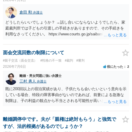
う。
倉田 勲
弁護士
どうしたらいいでしょうか？ →話し合いにならないようでしたら、家
庭裁判所では子どもの引渡しの手続きがありますので、その手続きを
利用なさってください。 https://www.courts.go.jp/saiban/syurui/syurui
_kazi/kazi_07_09/index.html
面会交流回数の制限について
#親子交流（面会交流）
#性格の不一致
#裁判
#審判
2026年7月6日
役にたった
2
離婚・男女問題に強い弁護士
三村 勇人
弁護士
既に200回以上の宿泊実績があり、子供たちも会いたいという意向を示
している場合、特段の障害事由がないのであれば、前妻による急激な
制限は、子の利益の観点から不当とされる可能性が高いと考えられま
す。 審判においては、これまでの実績を踏まえ、子供の成長に応じた
面会交流となることが期待できるかと思われます。
離婚調停中です。夫が「親権は絶対もらう」と強気で
すが、法的根拠があるのでしょうか？