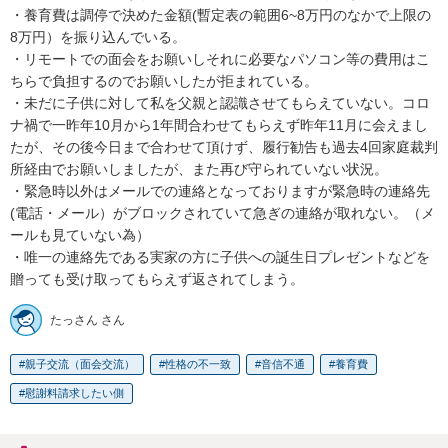
・養育費は調停で決めた金額(暫定表の範囲6~8万円のなかで上限の
8万円）を振り込んでいる。

・リモートでの面会をお願いしそれに必要なパソコン等の費用はこ
ちらで負担するのでお願いしたが拒まれている。

・未だに子供に対して私を父親と認識させてもらえていない。コロ
ナ禍で一昨年10月から1年間合わせてもらえず昨年11月に会えまし
たが、その後今日まで合わせて頂けず、履行勧告も過去4回家庭裁判
所経由でお願いしましたが、また再び守られていない状況。

・緊急時以外はメールでの連絡となっておりますが緊急時の連絡先
(電話・メール）がブロックされていて急ぎの連絡が取れない。（メ
ールも見ていない為）

・唯一の連絡先である実家の方に子供への誕生日プレゼントなどを
贈っても受け取ってもらえず返されてしまう。
たっさん さん
親子交流（面会交流）
性格の不一致
音信不通
養育費
慰謝料請求したい側