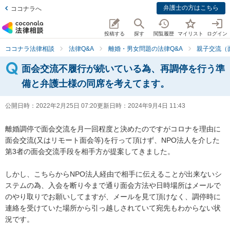
弁護士の方はこちら
ココナラへ
投稿する
探す
閲覧履歴
マイリスト
ログイン
ココナラ法律相談
法律Q&A
離婚・男女問題の法律Q&A
親子交流（
面会交流不履行が続いている為、再調停を行う準
備と弁護士様の同席を考えてます。
公開日時：
2022年2月25日 07:20
更新日時：
2024年9月4日 11:43
離婚調停で面会交流を月一回程度と決めたのですがコロナを理由に
面会交流(又はリモート面会等)を行って頂けず、NPO法人を介した
第3者の面会交流手段を相手方が提案してきました。

しかし、こちらからNPO法人経由で相手に伝えることが出来ないシ
ステムの為、入会を断り今まで通り面会方法や日時場所はメールで
のやり取りでお願いしてますが、メールを見て頂けなく、調停時に
連絡を受けていた場所から引っ越しされていて宛先もわからない状
況です。
