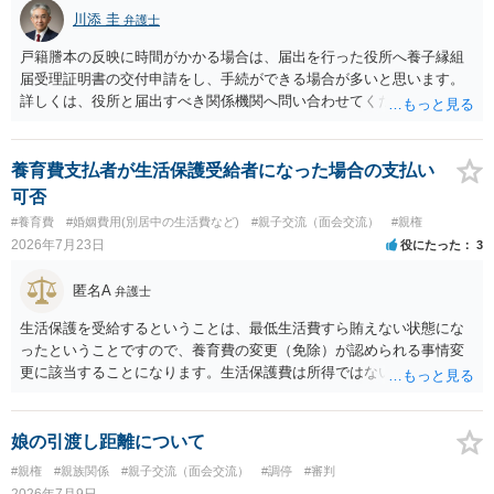
川添 圭
弁護士
戸籍謄本の反映に時間がかかる場合は、届出を行った役所へ養子縁組
届受理証明書の交付申請をし、手続ができる場合が多いと思います。
詳しくは、役所と届出すべき関係機関へ問い合わせてください。
養育費支払者が生活保護受給者になった場合の支払い
可否
#養育費
#婚姻費用(別居中の生活費など)
#親子交流（面会交流）
#親権
2026年7月23日
役にたった
3
匿名A
弁護士
生活保護を受給するということは、最低生活費すら賄えない状態にな
ったということですので、養育費の変更（免除）が認められる事情変
更に該当することになります。生活保護費は所得ではないので、「保
護費から養育費を支払え」という結論にはなりません。ただ、実際に
支払った場合に返還請求権が認められたり役所から何らかのペナルテ
ィが課されたりするわけではなく、「残りのお金で自己責任で生活せ
娘の引渡し距離について
よ」ということになるので、生活保護を受給することになった時はす
#親権
#親族関係
#親子交流（面会交流）
#調停
#審判
みやかに合意のための話し合いあるいは調停申立てをすべきでしょ
2026年7月9日