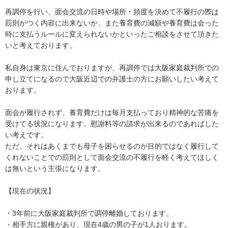
再調停を行い、面会交流の日時や場所・頻度を決めて不履行の際は
罰則がつく内容に出来ないか、また養育費の減額や養育費は会った
時に支払うルールに変えられないかといったご相談をさせて頂きた
いと考えております。

私自身は東京に住んでおりますが、再調停では大阪家庭裁判所での
申し立てになるので大阪近辺での弁護士の方にお願いしたい考えて
おります。

面会が履行されず、養育費だけは毎月支払っており精神的な苦痛を
受けてる状況になります。慰謝料等の請求が出来るのであればした
い考えです。

ただ、それはあくまでも母子を困らせるのが目的ではなく履行して
くれないことでの罰則として面会交流の不履行を軽く考えてほしく
は無いという主張になります。

【現在の状況】

・3年前に大阪家庭裁判所で調停離婚しております。

・相手方に親権があり、現在4歳の男の子が1人おります。
