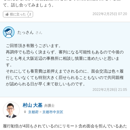
て、話し合ってみましょう。
2022年2月25日 07:20
役に立った
2
たっさん
さん
ご回答頂き有難うございます。

再調停でも恐らく決まらず、審判になる可能性もあるので今後の
ことも考え大阪近辺の事務所に相談し慎重に進めたいと思いま
す。

それにしても養育費は差押えまでされるのに、面会交流は色々履
行していなくても特別大きく罰せられることもないので共同親権
が認められる日が早く来て欲しいものです。
2022年2月28日 21:05
村山 大基
弁護士
京都府
>
京都市中京区
履行勧告が4回もされているのにリモート含め面会を拒んでいるあた