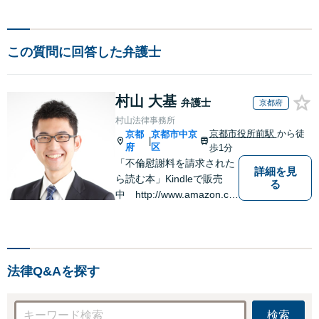
この質問に回答した弁護士
村山 大基
弁護士
京都府
村山法律事務所
京都市役所前駅
から徒
京都
京都市中京
|
府
区
歩1分
「不倫慰謝料を請求された
詳細を見
ら読む本」Kindleで販売
る
中 http://www.amazon.co.
jp/dp/B0FJCDXDNV
法律Q&Aを探す
検索