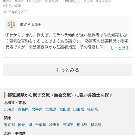
#親権
#調停
#親子交流（面会交流）
#離婚すること自体
#育児放棄
#悪意の遺棄
2026年6月27日
匿名A
弁護士
①わかりません。例えば、モラハラ傾向が強い配偶者は法的知識もな
く強気な言動をすることはよくある話です。 ②実際の監護状況は考慮
要素ですが、非監護親側から監護者指定・子の引渡し保全処分が申し
立てられている期間中の監護状況は、監護期間の判断においては重視
すべきでないというのが実務の考え方ではないかと思います。 ③あな
たが主たる監護者なのであれば監護者指定等の審判が認められる可能
もっとみる
性はあるでしょう。ただ、本案の前に保全処分（仮処分）を先行して
出すことには慎重になる（本案と同時に判断する）事案もあります。
弁護士へ依頼済みであれば、見通しについては担当弁護士の意見が最
も信頼できると思います。
都道府県から親子交流（面会交流）に強い弁護士を探す
北海道・東北
北海道
青森県
岩手県
宮城県
秋田県
山形県
福島県
関東
東京都
神奈川県
千葉県
埼玉県
茨城県
栃木県
群馬県
北陸・甲信越