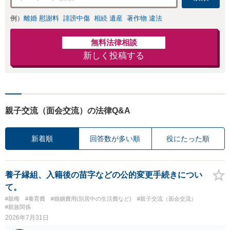
例）
離婚 慰謝料
誹謗中傷
相続 遺産
著作物 違法
無料法律相談
新しく投稿する
親子交流（面会交流）の法律Q&A
新着順
回答数が多い順
役にたった順
養子縁組、入籍後の苗字などの公的変更手続きについ
て。
#親権
#養育費
#婚姻費用(別居中の生活費など)
#親子交流（面会交流）
#親族関係
2026年7月31日