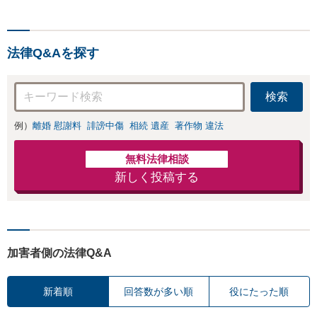
我された方はまずご相談く
ます。事業承継／相続
ださい。ご自身での対応で
放棄も対応可能。【JR
は損をしてしまうかもしれ
千葉駅近く】駐車場あ
ません。代わりに交渉・手
り
法律Q&Aを探す
続きをし、負担を軽減。
検索
例）
離婚 慰謝料
誹謗中傷
相続 遺産
著作物 違法
無料法律相談
新しく投稿する
加害者側の法律Q&A
新着順
回答数が多い順
役にたった順