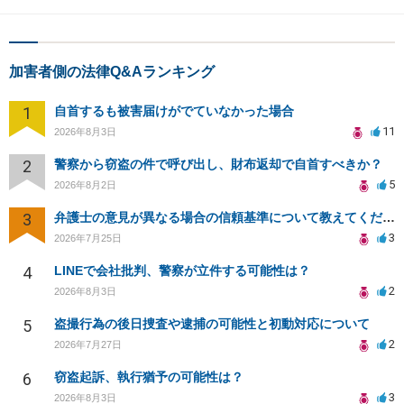
加害者側の法律Q&Aランキング
1
自首するも被害届けがでていなかった場合
11
2026年8月3日
2
警察から窃盗の件で呼び出し、財布返却で自首すべきか？
5
2026年8月2日
3
弁護士の意見が異なる場合の信頼基準について教えてください
3
2026年7月25日
4
LINEで会社批判、警察が立件する可能性は？
2
2026年8月3日
5
盗撮行為の後日捜査や逮捕の可能性と初動対応について
2
2026年7月27日
6
窃盗起訴、執行猶予の可能性は？
3
2026年8月3日