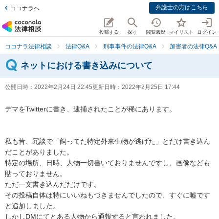
弁護士の方はこちら
ココナラへ
投稿する
探す
閲覧履歴
マイリスト
ログイン
ココナラ法律相談
法律Q&A
刑事事件の法律Q&A
加害者の法律Q&A
ネットにおける書き込みについて
公開日時：
2022年2月24日 22:45
更新日時：
2022年2月25日 17:44
デマをTwitterに書き、逮捕されたことが稀にあります。

私も昔、冗談で「飼ってた特定外来生物が逃げた」とだけ書き込ん
だことがありました。

特定の場所、日時、人物一切書いておりませんですし、画像なども
貼っておりません。

ただ一文書き込んだだけです。

その投稿自体は特にいいねもつきませんでしたので、すぐに嘘です
と追加しました。

しかしDMにてとある人物から通報すると言われました。
