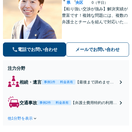
県
央区
0（平日）
【粘り強い交渉が強み】解決実績が
豊富です！複雑な問題には、複数の
弁護士とチームを組んで対応いたし
ます。【安心・分かりやすい料金体
系】些細なお悩みにも、丁寧に寄り
添い、不安を軽減します。まずはお
気軽にご相談ください。
電話でお問い合わせ
メールでお問い合わせ
注力分野
相続・遺言
【最後まで諦めませ
事例1件
料金表有
ん】親族間の交渉、複
雑な手続き、全て対応
します！不利な条件で
交通事故
【弁護士費用特約の利用＆
事例2件
料金表有
合意してしまう前にご
Zoom相談可】【死亡・骨
相談ください。【土
折・後遺障害・むち打ち
地・不動産】長期化し
他1分野を表示
等】交通事故でご家族がな
ている問題もできる限
くなってしまった方やお怪
り円滑な交渉へと導き