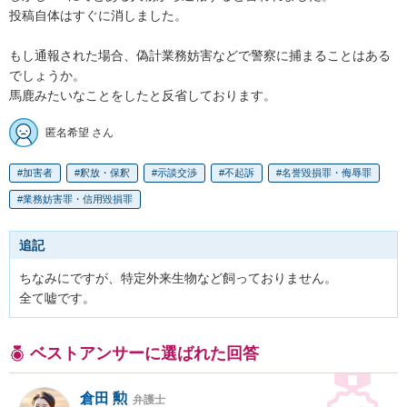
投稿自体はすぐに消しました。

もし通報された場合、偽計業務妨害などで警察に捕まることはある
でしょうか。

馬鹿みたいなことをしたと反省しております。
匿名希望 さん
加害者
釈放・保釈
示談交渉
不起訴
名誉毀損罪・侮辱罪
業務妨害罪・信用毀損罪
追記
ちなみにですが、特定外来生物など飼っておりません。

全て嘘です。
ベストアンサーに選ばれた回答
倉田 勲
弁護士