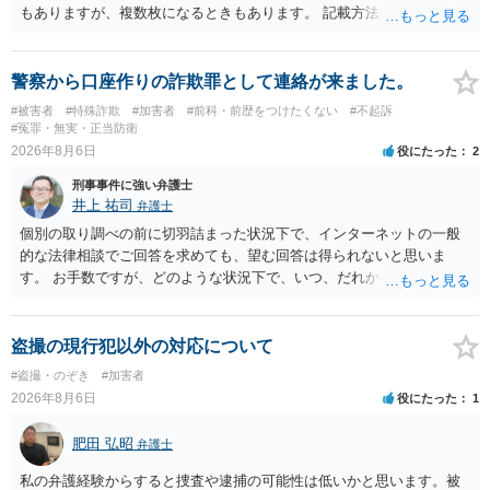
もありますが、複数枚になるときもあります。 記載方法については、
手書きかどうかで裁判官に与える印象が大きく変わることはないと思
います。 したがいまして、いずれも良いかと考えます。
警察から口座作りの詐欺罪として連絡が来ました。
#被害者
#特殊詐欺
#加害者
#前科・前歴をつけたくない
#不起訴
#冤罪・無実・正当防衛
2026年8月6日
役にたった
2
刑事事件に強い弁護士
井上 祐司
弁護士
個別の取り調べの前に切羽詰まった状況下で、インターネットの一般
的な法律相談でご回答を求めても、望む回答は得られないと思いま
す。 お手数ですが、どのような状況下で、いつ、だれからどのような
経緯で口座の提供を頼まれ開設したか、それによる詐欺等の収益がど
の程度だと聞いているのかということについて、お近くで詳細な法律
相談を受けられたうえで対処方法を探された方がよいと思われます。
盗撮の現行犯以外の対応について
一般論でいえば、任意取り調べの場合、ＩＣレコーダーを持参して取
#盗撮・のぞき
#加害者
り調べ内容を録音することは必須だと考えます。
2026年8月6日
役にたった
1
肥田 弘昭
弁護士
私の弁護経験からすると捜査や逮捕の可能性は低いかと思います。被