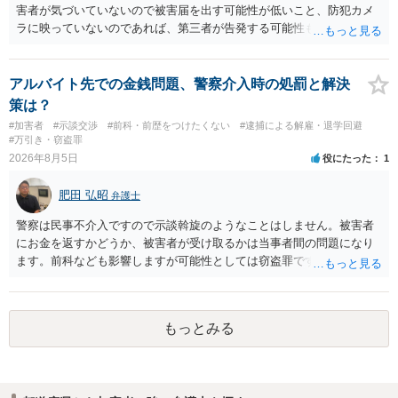
害者が気づいていないので被害届を出す可能性が低いこと、防犯カメ
ラに映っていないのであれば、第三者が告発する可能性も低いこと、
証拠は削除されていることからです。但し、「電車内で携帯で対面に
座る女性を盗撮(全体像写真1枚と5秒程度の動画)してしまいました。下
着や胸など強調したものではありません。」とありますが、少なくと
アルバイト先での金銭問題、警察介入時の処罰と解決
も捜査段階では性的姿態等撮影罪の被疑事実で逮捕勾留されるケース
策は？
が私の弁護経験では多くなった印象です（最終的には不起訴ないし各
#加害者
#示談交渉
#前科・前歴をつけたくない
#逮捕による解雇・退学回避
都道府県の迷惑防止条例違反になることもあります）。2度としないこ
#万引き・窃盗罪
とをお勧めいたします。ご参考にしてください。
2026年8月5日
役にたった
1
肥田 弘昭
弁護士
警察は民事不介入ですので示談斡旋のようなことはしません。被害者
にお金を返すかどうか、被害者が受け取るかは当事者間の問題になり
ます。前科なども影響しますが可能性としては窃盗罪ですので、逮捕
勾留や略式起訴などの可能性もあります。ご参考にしてください。
もっとみる