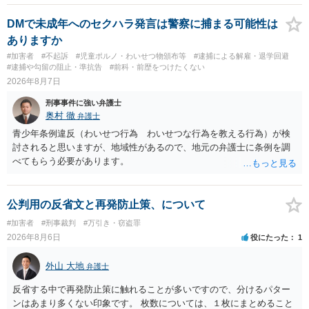
DMで未成年へのセクハラ発言は警察に捕まる可能性は
ありますか
#加害者
#不起訴
#児童ポルノ・わいせつ物頒布等
#逮捕による解雇・退学回避
#逮捕や勾留の阻止・準抗告
#前科・前歴をつけたくない
2026年8月7日
刑事事件に強い弁護士
奥村 徹
弁護士
青少年条例違反（わいせつ行為 わいせつな行為を教える行為）が検
討されると思いますが、地域性があるので、地元の弁護士に条例を調
べてもらう必要があります。
公判用の反省文と再発防止策、について
#加害者
#刑事裁判
#万引き・窃盗罪
2026年8月6日
役にたった
1
外山 大地
弁護士
反省する中で再発防止策に触れることが多いですので、分けるパター
ンはあまり多くない印象です。 枚数については、１枚にまとめること