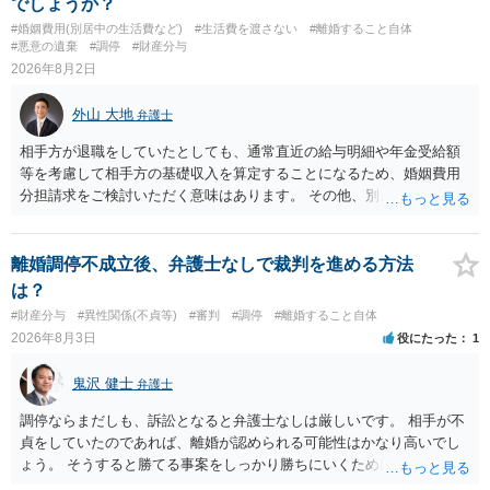
でしょうか？
#婚姻費用(別居中の生活費など)
#生活費を渡さない
#離婚すること自体
#悪意の遺棄
#調停
#財産分与
2026年8月2日
外山 大地
弁護士
相手方が退職をしていたとしても、通常直近の給与明細や年金受給額
等を考慮して相手方の基礎収入を算定することになるため、婚姻費用
分担請求をご検討いただく意味はあります。 その他、別居の経緯、質
問者様の年収、監護されているお子様がいるかといった事情をふまえ
て、ご検討いただくのが良いかと思います。
離婚調停不成立後、弁護士なしで裁判を進める方法
は？
#財産分与
#異性関係(不貞等)
#審判
#調停
#離婚すること自体
2026年8月3日
役にたった
1
鬼沢 健士
弁護士
調停ならまだしも、訴訟となると弁護士なしは厳しいです。 相手が不
貞をしていたのであれば、離婚が認められる可能性はかなり高いでし
ょう。 そうすると勝てる事案をしっかり勝ちにいくためにも弁護士委
任を強くおすすめします。