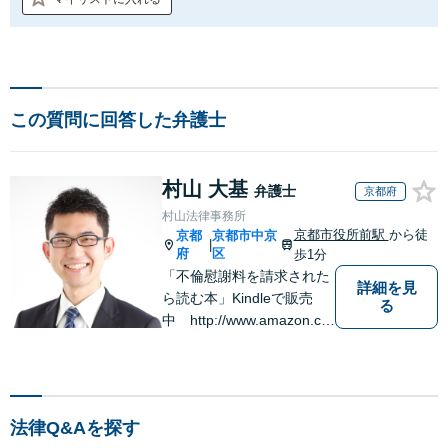
この質問に回答した弁護士
村山 大基
弁護士
京都府
村山法律事務所
京都市役所前駅
から徒
京都
京都市中京
|
府
区
歩1分
「不倫慰謝料を請求された
詳細を見
ら読む本」Kindleで販売
る
中 http://www.amazon.co.
jp/dp/B0FJCDXDNV
法律Q&Aを探す