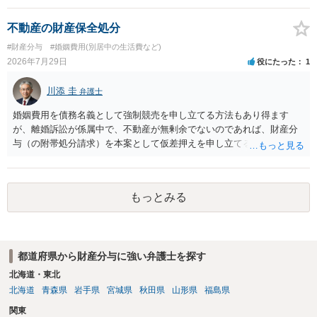
不動産の財産保全処分
#財産分与
#婚姻費用(別居中の生活費など)
2026年7月29日
役にたった
1
川添 圭
弁護士
婚姻費用を債務名義として強制競売を申し立てる方法もあり得ます
が、離婚訴訟が係属中で、不動産が無剰余でないのであれば、財産分
与（の附帯処分請求）を本案として仮差押えを申し立てる（法的には
審判前保全処分の扱いになるので管轄は家庭裁判所）という方法も考
えられます。弁護士へ依頼しているのであれば、担当弁護士とよく相
談してください。
もっとみる
都道府県から財産分与に強い弁護士を探す
北海道・東北
北海道
青森県
岩手県
宮城県
秋田県
山形県
福島県
関東