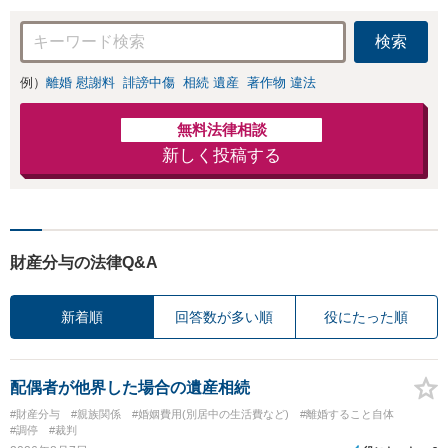
検索
例）
離婚 慰謝料
誹謗中傷
相続 遺産
著作物 違法
無料法律相談
新しく投稿する
財産分与の法律Q&A
新着順
回答数が多い順
役にたった順
配偶者が他界した場合の遺産相続
#財産分与
#親族関係
#婚姻費用(別居中の生活費など)
#離婚すること自体
#調停
#裁判