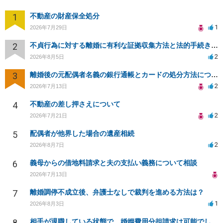
1
不動産の財産保全処分
1
2026年7月29日
2
不貞行為に対する離婚に有利な証拠収集方法と法的手続きについて
2
2026年8月5日
3
離婚後の元配偶者名義の銀行通帳とカードの処分方法について
2
2026年7月13日
4
不動産の差し押さえについて
2
2026年7月21日
5
配偶者が他界した場合の遺産相続
2
2026年8月7日
6
義母からの借地料請求と夫の支払い義務について相談
2026年7月13日
7
離婚調停不成立後、弁護士なしで裁判を進める方法は？
1
2026年8月3日
8
相手が退職している状態で、婚姻費用分担請求は可能でしょうか？