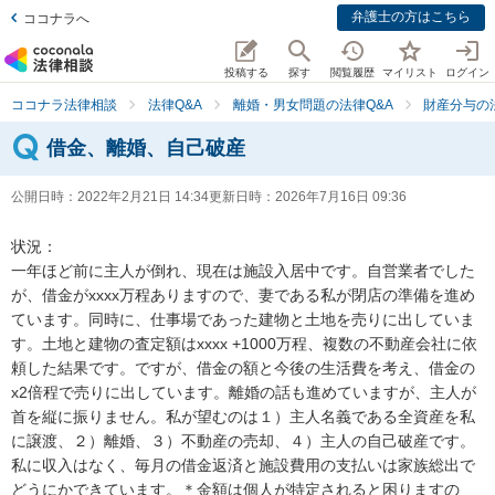
弁護士の方はこちら
ココナラへ
投稿する
探す
閲覧履歴
マイリスト
ログイン
ココナラ法律相談
法律Q&A
離婚・男女問題の法律Q&A
財産分与の
借金、離婚、自己破産
公開日時：
2022年2月21日 14:34
更新日時：
2026年7月16日 09:36
状況：

一年ほど前に主人が倒れ、現在は施設入居中です。自営業者でした
が、借金がxxxx万程ありますので、妻である私が閉店の準備を進め
ています。同時に、仕事場であった建物と土地を売りに出していま
す。土地と建物の査定額はxxxx +1000万程、複数の不動産会社に依
頼した結果です。ですが、借金の額と今後の生活費を考え、借金の 
x2倍程で売りに出しています。離婚の話も進めていますが、主人が
首を縦に振りません。私が望むのは１）主人名義である全資産を私
に譲渡、２）離婚、３）不動産の売却、４）主人の自己破産です。
私に収入はなく、毎月の借金返済と施設費用の支払いは家族総出で
どうにかできています。＊金額は個人が特定されると困りますの