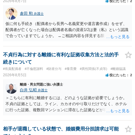
2026年8月7日
役にたった
2
倉田 勲
弁護士
仮に何も手続き（配偶者から長男へ名義変更や遺言書作成）をせず、
配偶者が亡くなった場合は配偶者名義の資産1/2は妻（私）という認識
で合っていますでしょうか。 →ご相談内容を拝見する限りでは、その
認識で合ってはいます。 なお、逆に１/２しか権利がないため、自宅を
完全に所有する場合は、他の相続人に対して自宅の評価額の１/２の代
償金の支払いが必要になります。
不貞行為に対する離婚に有利な証拠収集方法と法的手
続きについて
#有責配偶者
#不倫慰謝料
#財産分与
#養育費
#異性関係(不貞等)
#離婚協議
2026年8月5日
役にたった
2
離婚・男女問題に強い弁護士
白井 弘昭
弁護士
＞こちらに有利に離婚するには、どのような証拠が必要でしょうか。
不貞の証拠としては、ライン、カカオのやり取りだけでなく、ホテル
に行った証拠、複数回マンションに滞在した証拠などが有効です。 不
貞の証拠があれば、離婚をさらに有利に進める（離婚したい時期に離
婚する、慰謝料をとるなど）ことができると思われます。 ただし、不
貞発覚後、長期間同居を続けると、不貞を許したとの評価につながる
相手が退職している状態で、婚姻費用分担請求は可能
場合がありますので、ご注意ください。 以上、ご参考まで。