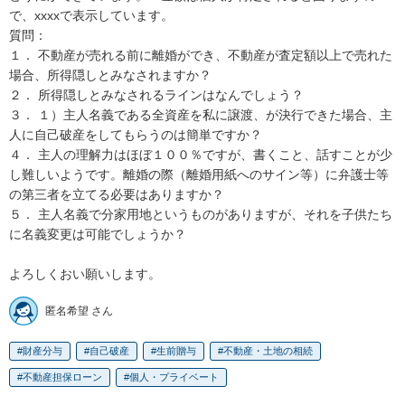
で、xxxxで表示しています。

質問：

１．	不動産が売れる前に離婚ができ、不動産が査定額以上で売れた
場合、所得隠しとみなされますか？ 

２．	所得隠しとみなされるラインはなんでしょう？

３．	１）主人名義である全資産を私に譲渡、が決行できた場合、主
人に自己破産をしてもらうのは簡単ですか？

４．	主人の理解力はほぼ１００％ですが、書くこと、話すことが少
し難しいようです。離婚の際（離婚用紙へのサイン等）に弁護士等
の第三者を立てる必要はありますか？

５．	主人名義で分家用地というものがありますが、それを子供たち
に名義変更は可能でしょうか？

よろしくおい願いします。
匿名希望 さん
財産分与
自己破産
生前贈与
不動産・土地の相続
不動産担保ローン
個人・プライベート