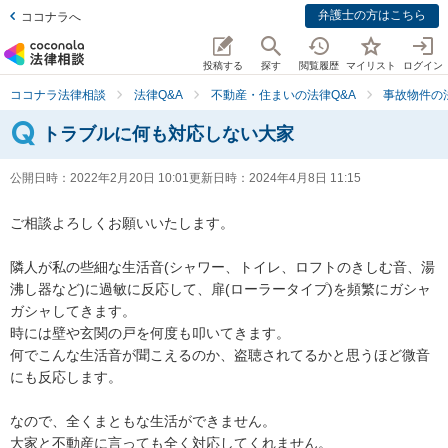
弁護士の方はこちら
ココナラへ
投稿する
探す
閲覧履歴
マイリスト
ログイン
ココナラ法律相談
法律Q&A
不動産・住まいの法律Q&A
事故物件の
トラブルに何も対応しない大家
公開日時：
2022年2月20日 10:01
更新日時：
2024年4月8日 11:15
ご相談よろしくお願いいたします。

隣人が私の些細な生活音(シャワー、トイレ、ロフトのきしむ音、湯
沸し器など)に過敏に反応して、扉(ローラータイプ)を頻繁にガシャ
ガシャしてきます。

時には壁や玄関の戸を何度も叩いてきます。

何でこんな生活音が聞こえるのか、盗聴されてるかと思うほど微音
にも反応します。

なので、全くまともな生活ができません。

大家と不動産に言っても全く対応してくれません。
