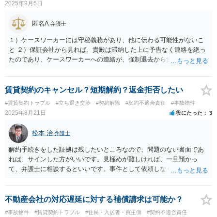
2025年9月5日
匿名A
弁護士
１）ケースワーカーには守秘義務があり、他に伝わる可能性がないこ
と ２）保証会社から見れば、貴殿は滞納した上に予告なく連絡を絶っ
たのであり、ケースワーカーへの連絡が、強制退去から貴殿を守るた
めの緊急の窮余の策であったと考えられること などから、違法性はな
いか、あっても賠償の問題にはならない と考えます。
賃貸契約のキャンセル？短期解約？返金拒否したい
#賃貸契約トラブル
#立ち退き交渉
#契約解除
#契約不適合責任
#事故物件
2025年8月21日
役にたった
3
松本 治
弁護士
解約手続きをした証拠は残したいところなので、問題のない書面であ
れば、サインした方がいいです。見極めが難しければ、一旦預かっ
て、弁護士に相談するといいです。事件として依頼しなくても、それ
くらいは相談料の範囲内で見てくれる弁護士が多いと思います。
不動産会社の対応遅延に対する補償請求は可能か？
#事故物件
#賃貸契約トラブル
#住民・入居者・買主側
#契約不適合責任