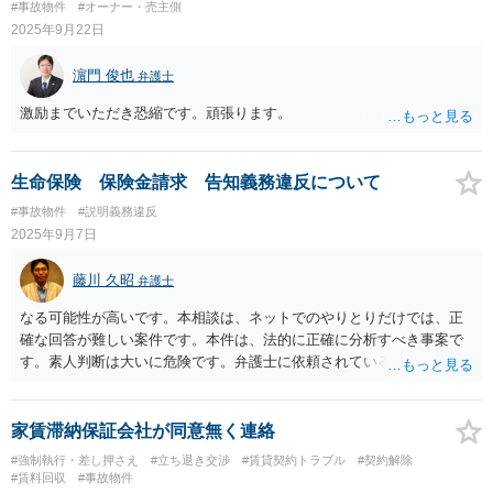
#事故物件
#オーナー・売主側
2025年9月22日
濵門 俊也
弁護士
激励までいただき恐縮です。頑張ります。
生命保険 保険金請求 告知義務違反について
#事故物件
#説明義務違反
2025年9月7日
藤川 久昭
弁護士
なる可能性が高いです。本相談は、ネットでのやりとりだけでは、正
確な回答が難しい案件です。本件は、法的に正確に分析すべき事案で
す。素人判断は大いに危険です。弁護士に依頼されているのですか
ら、その先生と徹底的に相談協議してください！！ 良い解決になり
ますよう祈念しております。
家賃滞納保証会社が同意無く連絡
#強制執行・差し押さえ
#立ち退き交渉
#賃貸契約トラブル
#契約解除
#賃料回収
#事故物件