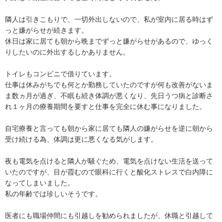
隣人は引きこもりで、一切外出しないので、私が室内に居る時はず
っと嫌がらせが続きます。

休日は家に居ても朝から晩までずっと嫌がらせがあるので、ゆっく
りしたいのに外出するしかありません。

トイレもコンビニで借りています。

仕事は休みがちでも何とか勤務していたのですが何も改善がないま
ま数ヵ月が過ぎ、不眠も続き体調が悪くなり、先日うつ病と診断さ
れ１ヶ月の療養期間を要すと仕事を完全に休む事になりました。

自宅療養と言っても朝から家に居ても隣人の嫌がらせを逆に朝から
受け続ける為、体調は更に悪くなる気がします。

夜も電気を点けると隣人が騒ぐため、電気を点けない生活を送って
いたのですが、目が霞むので眼科に行くと酸化ストレスで白内障に
なってしまいました。

私の年齢では珍しいそうです。

医者にも職場仲間にも引越しを勧められましたが、休職と引越して