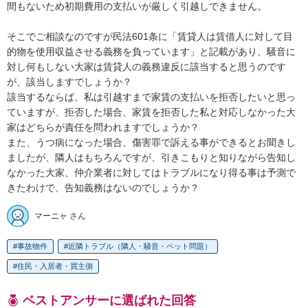
間もないため初期費用の支払いが厳しく引越しできません。

そこでご相談なのですが民法601条に「賃貸人は賃借人に対して目
的物を使用収益させる義務を負っています」と記載があり、騒音に
対し何もしない大家は賃貸人の義務違反に該当すると思うのです
が、該当しますでしょうか？

該当するならば、私は引越すまで家賃の支払いを拒否したいと思っ
ていますが、拒否した場合、家賃を拒否した私と対応しなかった大
家はどちらが責任を問われますでしょうか？

また、うつ病になった場合、傷害罪で訴える事ができるとお聞きし
ましたが、隣人はもちろんですが、引きこもりと知りながら告知し
なかった大家、仲介業者に対してはトラブルになり得る事は予測で
きたわけで、告知義務はないのでしょうか？
マーニャ さん
事故物件
近隣トラブル（隣人・騒音・ペット問題）
住民・入居者・買主側
ベストアンサーに選ばれた回答