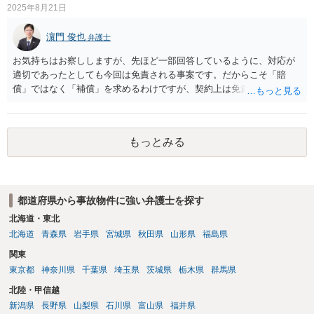
2025年8月21日
濵門 俊也
弁護士
お気持ちはお察ししますが、先ほど一部回答しているように、対応が
適切であったとしても今回は免責される事案です。だからこそ「賠
償」ではなく「補償」を求めるわけですが、契約上は免責されると思
います。まず契約書をご確認ください。
もっとみる
都道府県から事故物件に強い弁護士を探す
北海道・東北
北海道
青森県
岩手県
宮城県
秋田県
山形県
福島県
関東
東京都
神奈川県
千葉県
埼玉県
茨城県
栃木県
群馬県
北陸・甲信越
新潟県
長野県
山梨県
石川県
富山県
福井県