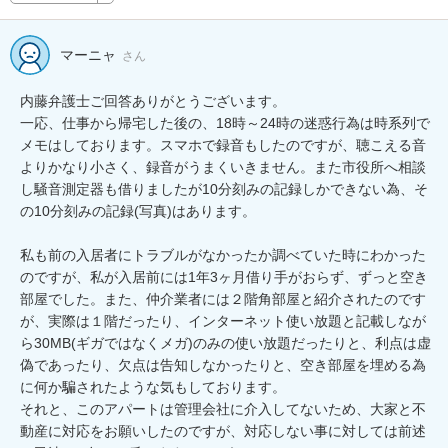
マーニャ
さん
内藤弁護士ご回答ありがとうございます。

一応、仕事から帰宅した後の、18時～24時の迷惑行為は時系列で
メモはしております。スマホで録音もしたのですが、聴こえる音
よりかなり小さく、録音がうまくいきません。また市役所へ相談
し騒音測定器も借りましたが10分刻みの記録しかできない為、そ
の10分刻みの記録(写真)はあります。

私も前の入居者にトラブルがなかったか調べていた時にわかった
のですが、私が入居前には1年3ヶ月借り手がおらず、ずっと空き
部屋でした。また、仲介業者には２階角部屋と紹介されたのです
が、実際は１階だったり、インターネット使い放題と記載しなが
ら30MB(ギガではなくメガ)のみの使い放題だったりと、利点は虚
偽であったり、欠点は告知しなかったりと、空き部屋を埋める為
に何か騙されたような気もしております。

それと、このアパートは管理会社に介入してないため、大家と不
動産に対応をお願いしたのですが、対応しない事に対しては前述