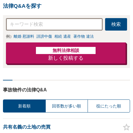
法律Q&Aを探す
検索
例）
離婚 慰謝料
誹謗中傷
相続 遺産
著作物 違法
無料法律相談
新しく投稿する
事故物件の法律Q&A
新着順
回答数が多い順
役にたった順
共有名義の土地の売買