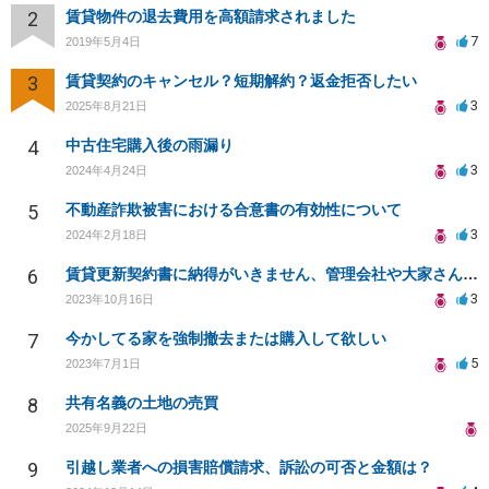
2
賃貸物件の退去費用を高額請求されました
7
2019年5月4日
3
賃貸契約のキャンセル？短期解約？返金拒否したい
3
2025年8月21日
4
中古住宅購入後の雨漏り
3
2024年4月24日
5
不動産詐欺被害における合意書の有効性について
3
2024年2月18日
6
賃貸更新契約書に納得がいきません、管理会社や大家さんに修正してもらうことは可能ですか？
3
2023年10月16日
7
今かしてる家を強制撤去または購入して欲しい
5
2023年7月1日
8
共有名義の土地の売買
2025年9月22日
9
引越し業者への損害賠償請求、訴訟の可否と金額は？